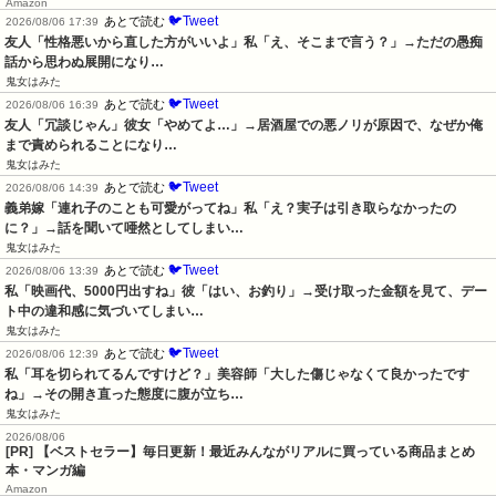
Amazon
🐦Tweet
あとで読む
2026/08/06 17:39
友人「性格悪いから直した方がいいよ」私「え、そこまで言う？」→ただの愚痴
話から思わぬ展開になり…
鬼女はみた
🐦Tweet
あとで読む
2026/08/06 16:39
友人「冗談じゃん」彼女「やめてよ…」→居酒屋での悪ノリが原因で、なぜか俺
まで責められることになり…
鬼女はみた
🐦Tweet
あとで読む
2026/08/06 14:39
義弟嫁「連れ子のことも可愛がってね」私「え？実子は引き取らなかったの
に？」→話を聞いて唖然としてしまい…
鬼女はみた
🐦Tweet
あとで読む
2026/08/06 13:39
私「映画代、5000円出すね」彼「はい、お釣り」→受け取った金額を見て、デー
ト中の違和感に気づいてしまい…
鬼女はみた
🐦Tweet
あとで読む
2026/08/06 12:39
私「耳を切られてるんですけど？」美容師「大した傷じゃなくて良かったです
ね」→その開き直った態度に腹が立ち…
鬼女はみた
2026/08/06
[PR] 【ベストセラー】毎日更新！最近みんながリアルに買っている商品まとめ
本・マンガ編
Amazon