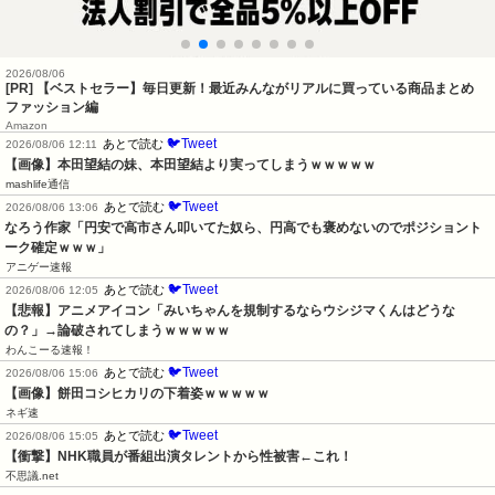
2026/08/06
[PR] 【ベストセラー】毎日更新！最近みんながリアルに買っている商品まとめ
ファッション編
Amazon
🐦Tweet
あとで読む
2026/08/06 12:11
【画像】本田望結の妹、本田望結より実ってしまうｗｗｗｗｗ
mashlife通信
🐦Tweet
あとで読む
2026/08/06 13:06
なろう作家「円安で高市さん叩いてた奴ら、円高でも褒めないのでポジショント
ーク確定ｗｗｗ」
アニゲー速報
🐦Tweet
あとで読む
2026/08/06 12:05
【悲報】アニメアイコン「みいちゃんを規制するならウシジマくんはどうな
の？」→論破されてしまうｗｗｗｗｗ
わんこーる速報！
🐦Tweet
あとで読む
2026/08/06 15:06
【画像】餅田コシヒカリの下着姿ｗｗｗｗｗ
ネギ速
🐦Tweet
あとで読む
2026/08/06 15:05
【衝撃】NHK職員が番組出演タレントから性被害←これ！
不思議.net