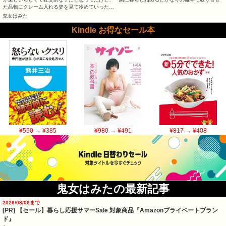
た品物にクレーム入れる姿を見て冷めていった…
鬼女はみた
Kindle お得なセール本
¥550
→ ¥385
¥980
→ ¥491
¥817
→ ¥408
鬼女はみたの最新記事
2026/08/06まで
[PR]
【セール】暮らし応援サマーSale 対象商品『Amazonプライベートブラン
ド』