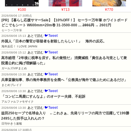
¥100
¥713
¥770
2026/08/06 17:30時点
[PR] 【暮らし応援サマーSale】【10%OFF！】 セーラー万年筆 ホワイトボード
どこでもシート W600mm×20m巻 31-3500-000 …
2891円
→ 2601円
セーラー万年筆
🐦Tweet
あとで読む
2026/08/06 15:13
外国人「日本の警官が容疑者を射殺したらしい！」　海外の反応。
海外反応！ I LOVE JAPAN
🐦Tweet
あとで読む
2026/08/06 15:12
高市総理「2年後に税率を戻す。私の覚悟だ」 消費減税「責任ある与党として衆
院選公約に掲げ理解賜った」
ガールズVIPまとめ
🐦Tweet
あとで読む
2026/08/06 13:30
兵庫斎藤知事、県の海外事務所を全廃へ「公務員が海外で遊ぶためにあるだけ」
まとめブレイド
🐦Tweet
あとで読む
2026/08/06 13:30
「コンビニ馬鹿にすんなよ」のオーナー夫婦、不起訴
アルファルファモザイク
🐦Tweet
あとで読む
2026/08/06 13:30
益田250セーブで名球会入り　←これさぁ、先発リリーフの両方で活躍して199勝
249Sした投手は入れんの？
日刊やきう速報
2026/08/06 17:30時点