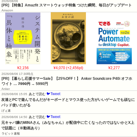
2026/08/06
[PR] 【特集】Amazfit スマートウォッチ特集 つけた瞬間、毎日がアップデート
Amazon
¥2,156
¥4,070 (+2,456pt)
¥2,277
2026/08/06 17:30時点
[PR] 【暮らし応援サマーSale】【25%OFF！】 Anker Soundcore P40i オフホ
ワイト …
7990円
→ 5990円
Anker
🐦Tweet
あとで読む
2026/08/06 15:05
友達とPCで遊んでるんだがキーボードとマウス使った方がいいゲームでも頑なに
パッド使いたがる
げぇ速
🐦Tweet
あとで読む
2026/08/06 14:50
元キャバ嬢のMINAさん（みなちゃん）が配信中に亡くなったのではないかとX上
で話題に（※動画あり）
ラビット速報