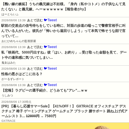
【醜い嫁の嫉妬】うちの義兄嫁は不妊様。「身内（私やコトメ）の子供なんて見
たくない」と義兄嫁。へーｗｗｗｗｗｗ【報告者がry】
はーとらいふ
🐦Tweet
あとで読む
2026/08/06 13:39
駅前の交差点の信号待ちをしている時に、対面の歩道の端っこで警察官相手に叫
んでいる人がいた。彼氏が「怖いから遠回りしよう」って本気で怖そうな顔で言
っていて…
おにひめちゃんの監視部屋
🐦Tweet
あとで読む
2026/08/06 13:39
私「映画代、5000円出すね」彼「はい、お釣り」→受け取った金額を見て、デー
ト中の違和感に気づいてしまい…
鬼女はみた
🐦Tweet
あとで読む
2026/08/06 13:39
性格の悪さはどこに出る？
がーるずレポート
🐦Tweet
あとで読む
2026/08/06 13:39
【悲報】ラグビーの選手紹介、どうみても”アレ”…ｗｗ
うしみつ
2026/08/06 17:30時点
[PR] 【暮らし応援サマーSale】【41%OFF！】 GXTRACE オフィスチェア デス
クチェア 椅子 ゲーミングチェア ゲームチェア ブラック 腰サポート 跳ね上げ式ア
ームレスト 3…
12800円
→ 7580円
GXTRACE