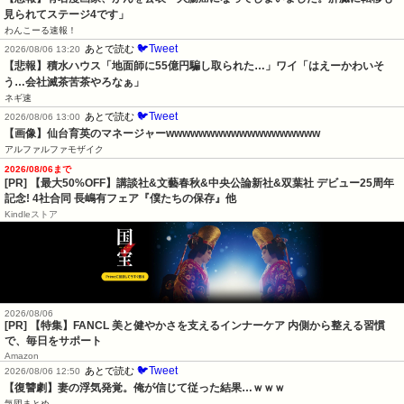
見られてステージ4です」
わんこーる速報！
🐦Tweet
あとで読む
2026/08/06 13:20
【悲報】積水ハウス「地面師に55億円騙し取られた…」ワイ「はえーかわいそ
う…会社滅茶苦茶やろなぁ」
ネギ速
🐦Tweet
あとで読む
2026/08/06 13:00
【画像】仙台育英のマネージャーwwwwwwwwwwwwwwwwwww
アルファルファモザイク
2026/08/06まで
[PR] 【最大50%OFF】講談社&文藝春秋&中央公論新社&双葉社 デビュー25周年
記念! 4社合同 長嶋有フェア『僕たちの保存』他
Kindleストア
2026/08/06
[PR] 【特集】FANCL 美と健やかさを支えるインナーケア 内側から整える習慣
で、毎日をサポート
Amazon
🐦Tweet
あとで読む
2026/08/06 12:50
【復讐劇】妻の浮気発覚。俺が信じて従った結果…ｗｗｗ
気団まとめ