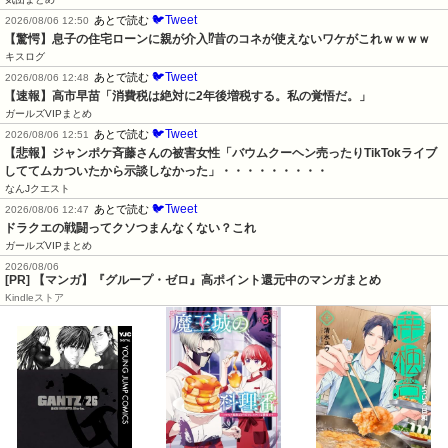
🐦Tweet
あとで読む
2026/08/06 12:50
【驚愕】息子の住宅ローンに親が介入⁉昔のコネが使えないワケがこれｗｗｗｗ
キスログ
🐦Tweet
あとで読む
2026/08/06 12:48
【速報】高市早苗「消費税は絶対に2年後増税する。私の覚悟だ。」
ガールズVIPまとめ
🐦Tweet
あとで読む
2026/08/06 12:51
【悲報】ジャンポケ斉藤さんの被害女性「バウムクーヘン売ったりTikTokライブ
しててムカついたから示談しなかった」・・・・・・・・・
なんJクエスト
🐦Tweet
あとで読む
2026/08/06 12:47
ドラクエの戦闘ってクソつまんなくない？これ
ガールズVIPまとめ
2026/08/06
[PR] 【マンガ】『グループ・ゼロ』高ポイント還元中のマンガまとめ
Kindleストア