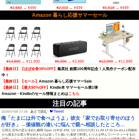
¥1,650
→ ¥499
¥2,310
→ ¥499
¥1,518
→ ¥499
Amazon 暮らし応援サマーセール
¥13,800
→ ¥11,900
¥5,990
→ ¥3,990
¥12,999
→ ¥11,999
【最終日】【ほぼ全巻39%OFF】
集英社 創業100周年記念！人気作クーポン配布
中！
【最終日】【セール】
Amazon 暮らし応援サマーSale
【最終日】【最大90%OFF】
Kindle本 サマーセール第1弾
Amazon・Kindleのセール情報まとめは
こちら
注目の記事
🐦Tweet
あとで読む
2026/07/08 17:39
俺「たまには外で食べようよ」彼女「家でお取り寄せのほう
が好き」→価値観の違いに悩んで親へ相談したところ…
引用元:百年の恋も冷めた瞬間 Open 11年目 459: 1/2 22/01/17(月) 11:49:15 ID:1m.dm.L1同棲前
から彼女がお取り寄せ好きなのは知ってた届いた食材で料理したり人を呼んでパーティーするの
が楽しいらしくて社交的な子だと思ってたけど、一緒に暮らし始めるとかなりの確率で取り寄せ