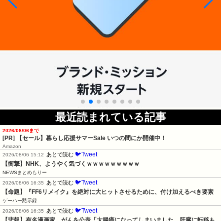
最近読まれている記事
2026/08/06まで
[PR]
【セール】暮らし応援サマーSale いつの間にか開催中！
Amazon
🐦Tweet
あとで読む
2026/08/06 15:12
【衝撃】NHK、ようやく気づくｗｗｗｗｗｗｗｗｗ
NEWSまとめもりー
🐦Tweet
あとで読む
2026/08/06 16:35
【命題】『FF6リメイク』を絶対に大ヒットさせるために、付け加えるべき要素
ゲーハー黙示録
🐦Tweet
あとで読む
2026/08/06 16:35
【悲報】有名漫画家、がんを公表「大腸癌になってしまいました。肝臓に転移も