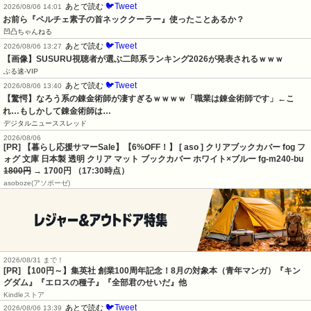
🐦Tweet
あとで読む
2026/08/06 14:01
お前ら『ペルチェ素子の首ネッククーラー』使ったことあるか？
凹凸ちゃんねる
🐦Tweet
あとで読む
2026/08/06 13:27
【画像】SUSURU視聴者が選ぶ二郎系ランキング2026が発表されるｗｗｗ
ぶる速-VIP
🐦Tweet
あとで読む
2026/08/06 13:40
【驚愕】なろう系の錬金術師が凄すぎるｗｗｗｗ「職業は錬金術師です」←こ
れ…もしかして錬金術師は…
デジタルニューススレッド
2026/08/06
[PR] 【暮らし応援サマーSale】【6%OFF！】 [ aso ] クリアブックカバー fog フ
ォグ 文庫 日本製 透明 クリア マット ブックカバー ホワイト×ブルー fg-m240-bu
1800円
→ 1700円 （17:30時点）
asoboze(アソボーゼ)
2026/08/31 まで！
[PR]
【100円～】集英社 創業100周年記念！8月の対象本（青年マンガ）『キン
グダム』『エロスの種子』『全部君のせいだ』他
Kindleストア
🐦Tweet
あとで読む
2026/08/06 13:39