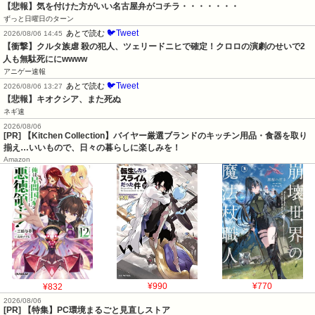
【悲報】気を付けた方がいい名古屋弁がコチラ・・・・・・・
ずっと日曜日のターン
🐦Tweet
あとで読む
2026/08/06 14:45
【衝撃】クルタ族虐 殺の犯人、ツェリードニヒで確定！クロロの演劇のせいで2
人も無駄死ににwwww
アニゲー速報
🐦Tweet
あとで読む
2026/08/06 13:27
【悲報】キオクシア、また死ぬ
ネギ速
2026/08/06
[PR] 【Kitchen Collection】バイヤー厳選ブランドのキッチン用品・食器を取り
揃え…いいもので、日々の暮らしに楽しみを！
Amazon
¥832
¥990
¥770
2026/08/06
[PR] 【特集】PC環境まるごと見直しストア