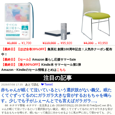
¥1,800
→ ¥1,700
¥119,900
→ ¥95,920
¥4,390
→ ¥3,950
【最終日】【ほぼ全巻39%OFF】
集英社 創業100周年記念！人気作クーポン配布
中！
【最終日】【セール】
Amazon 暮らし応援サマーSale
【最終日】【最大90%OFF】
Kindle本 サマーセール第1弾
Amazon・Kindleのセール情報まとめは
こちら
注目の記事
🐦Tweet
あとで読む
2026/07/08 17:35
赤ちゃんが眠くて泣いているという選択肢がない義父。眠た
くてぐずってるのにガラガラ大きな音がするおもちゃを鳴ら
す。少しでも子がふぇーんとでも言えばガラガラ…。
68 :キチママ警報 -キチママ・生活系まとめ- 2019/07/20(土) 20:28:09 ID:TmkZjcoC.net 赤ち
ゃんが眠くて泣いているという選択肢がない義父。 眠たくてぐずってるのにガラガラ大きな音が
するおもちゃを鳴らす。眠いね～って義父に分からせるように私が声に出して寝かせても、少し