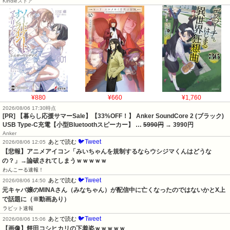
Kindleストア
¥880
¥660
¥1,760
2026/08/06 17:30時点
[PR] 【暮らし応援サマーSale】【33%OFF！】 Anker SoundCore 2 (ブラック)
USB Type-C充電【小型Bluetoothスピーカー】 …
5990円
→ 3990円
Anker
🐦Tweet
あとで読む
2026/08/06 12:05
【悲報】アニメアイコン「みいちゃんを規制するならウシジマくんはどうな
の？」→論破されてしまうｗｗｗｗｗ
わんこーる速報！
🐦Tweet
あとで読む
2026/08/06 14:50
元キャバ嬢のMINAさん（みなちゃん）が配信中に亡くなったのではないかとX上
で話題に（※動画あり）
ラビット速報
🐦Tweet
あとで読む
2026/08/06 15:06
【画像】餅田コシヒカリの下着姿ｗｗｗｗｗ