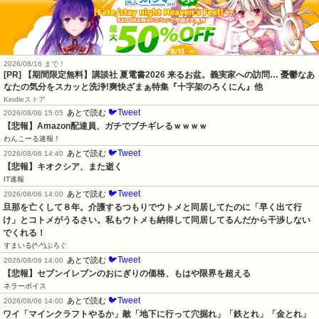
2026/08/16 まで！
[PR] 【期間限定無料】講談社 夏電書2026 来るお盆。義実家への訪問… 憂鬱なあ
なたの気分をスカッと洗浄!爽快ざまぁ特集『十字架のろくにん』他
Kindleストア
🐦Tweet
あとで読む
2026/08/06 15:05
【悲報】Amazon配達員、ガチでブチギレるｗｗｗｗ
わんこーる速報！
🐦Tweet
あとで読む
2026/08/06 14:40
【悲報】キオクシア、また逝く
IT速報
🐦Tweet
あとで読む
2026/08/06 14:00
旦那を亡くして８年。介護するつもりでウトメと同居してたのに「早く出て行
け」とコトメがうるさい。私もウトメも納得して同居してるんだから干渉しない
でくれる！
すまいる(^-^)ぶろぐ
🐦Tweet
あとで読む
2026/08/06 14:00
【悲報】セブンイレブンのおにぎりの価格、もはや限界を超える
ネラーボイス
🐦Tweet
あとで読む
2026/08/06 14:00
ワイ「マインクラフトやるか」敵「地下に行って穴掘れ」「鉄とれ」「金とれ」