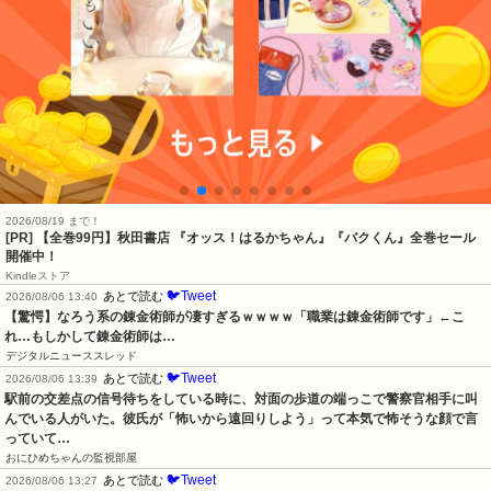
2026/08/19 まで！
[PR]
【全巻99円】秋田書店 『オッス！はるかちゃん』『バクくん』全巻セール
開催中！
Kindleストア
🐦Tweet
あとで読む
2026/08/06 13:40
【驚愕】なろう系の錬金術師が凄すぎるｗｗｗｗ「職業は錬金術師です」←こ
れ…もしかして錬金術師は…
デジタルニューススレッド
🐦Tweet
あとで読む
2026/08/06 13:39
駅前の交差点の信号待ちをしている時に、対面の歩道の端っこで警察官相手に叫
んでいる人がいた。彼氏が「怖いから遠回りしよう」って本気で怖そうな顔で言
っていて…
おにひめちゃんの監視部屋
🐦Tweet
あとで読む
2026/08/06 13:27