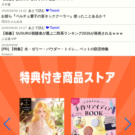
ネギ速
🐦Tweet
あとで読む
2026/08/06 14:01
お前ら『ペルチェ素子の首ネッククーラー』使ったことあるか？
凹凸ちゃんねる
🐦Tweet
あとで読む
2026/08/06 13:27
【画像】SUSURU視聴者が選ぶ二郎系ランキング2026が発表されるｗｗｗ
ぶる速-VIP
2026/08/06
[PR] 【特集】水・ゼリー・パウダー・トイレ… ペットの防災特集
Amazon