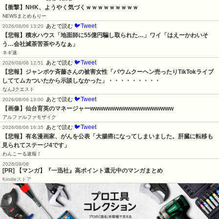
【衝撃】NHK、ようやく気づくｗｗｗｗｗｗｗｗｗ
NEWSまとめもりー
🐦Tweet
あとで読む
2026/08/06 13:20
【悲報】積水ハウス「地面師に55億円騙し取られた…」ワイ「はえーかわいそ
う…会社滅茶苦茶やろなぁ」
ネギ速
🐦Tweet
あとで読む
2026/08/06 12:51
【悲報】ジャンポケ斉藤さんの被害女性「バウムクーヘン売ったりTikTokライブ
しててムカついたから示談しなかった」・・・・・・・・・
なんJクエスト
🐦Tweet
あとで読む
2026/08/06 13:00
【画像】仙台育英のマネージャーwwwwwwwwwwwwwwwwwww
アルファルファモザイク
🐦Tweet
あとで読む
2026/08/06 16:35
【悲報】有名漫画家、がんを公表「大腸癌になってしまいました。肝臓に転移も
見られてステージ4です」
わんこーる速報！
2026/08/06
[PR] 【マンガ】『一迅社』高ポイント還元中のマンガまとめ
Kindleストア