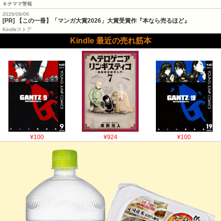
キチママ警報
2026/08/06
[PR] 【この一冊】「マンガ大賞2026」大賞受賞作『本なら売るほど』
Kindleストア
Kindle 最近の売れ筋本
¥100
¥924
¥100