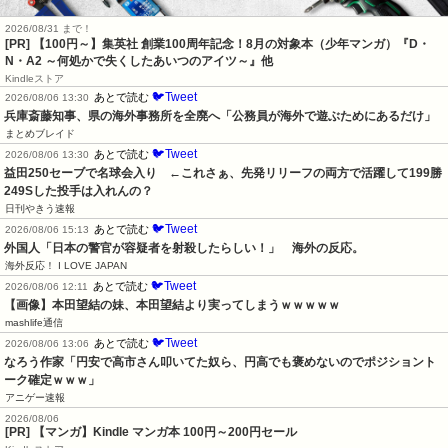
2026/08/31 まで！
[PR]
【100円～】集英社 創業100周年記念！8月の対象本（少年マンガ）『D・
N・A2 ～何処かで失くしたあいつのアイツ～』他
Kindleストア
🐦Tweet
あとで読む
2026/08/06 13:30
兵庫斎藤知事、県の海外事務所を全廃へ「公務員が海外で遊ぶためにあるだけ」
まとめブレイド
🐦Tweet
あとで読む
2026/08/06 13:30
益田250セーブで名球会入り　←これさぁ、先発リリーフの両方で活躍して199勝
249Sした投手は入れんの？
日刊やきう速報
🐦Tweet
あとで読む
2026/08/06 15:13
外国人「日本の警官が容疑者を射殺したらしい！」　海外の反応。
海外反応！ I LOVE JAPAN
🐦Tweet
あとで読む
2026/08/06 12:11
【画像】本田望結の妹、本田望結より実ってしまうｗｗｗｗｗ
mashlife通信
🐦Tweet
あとで読む
2026/08/06 13:06
なろう作家「円安で高市さん叩いてた奴ら、円高でも褒めないのでポジショント
ーク確定ｗｗｗ」
アニゲー速報
2026/08/06
[PR] 【マンガ】Kindle マンガ本 100円～200円セール