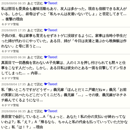
🐦Tweet
あとで読む
2026/08/06 06:35
私は部活も委員会も趣味活動もあり、友人は多かった。現在も信頼できる友人が
いる。しかし、叔母はずっと「私ちゃんは友達いないでしょ」と否定してきて… 
→ 衝撃の理由
キチママ警報
🐦Tweet
あとで読む
2026/08/05 17:35
子供の頃、母は家事も育児もせずネトゲに没頭するように。家事は当時小学生だ
った姉が代わりにやっていた。ある日、姉が「今日は友達と遊ぶから晩御飯は作
れない」と母に言うと…。
キチママ警報
🐦Tweet
あとで読む
2026/08/05 06:36
真面目で一切愚痴を言わないA子先輩は、人のミスを押し付けられても黙々と仕
事をこなす人だった。しかし、ある日私は彼女のとある一面を目撃してドン引き
してしまった… → 内容…
キチママ警報
🐦Tweet
あとで読む
2026/08/04 17:35
私「狭いところですがどうぞ～」義兄嫁「ほんとだミニ戸建だねｗ」義兄「お前
の実家に比べたらどこだってミニだろ」義兄嫁「…」→その後、義兄嫁がネチネ
チ絡んでくるようになり…
キチママ警報
🐦Tweet
あとで読む
2026/08/04 06:35
美容室で会計していると…A「ちょっと、あなた！私の分の支払いが終わってな
いわよ?」私「え？」A「帰るなら、ちゃんと私の代金も払っていっていただかな
いと」私「は！？」→理由