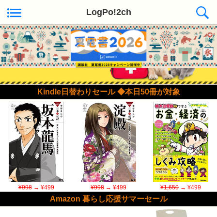
LogPo!2ch
Kindle日替わりセール ◆本日50冊が対象
¥998
→ ¥499
¥998
→ ¥499
¥1,650
→ ¥499
Amazon 暮らし応援サマーセール