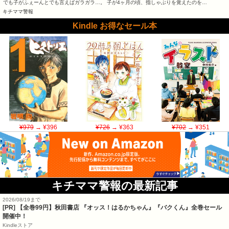
でも子がふぇーんとでも言えばガラガラ…。 子が4ヶ月の頃、指しゃぶりを覚えたのを…
キチママ警報
Kindle お得なセール本
¥979
→ ¥396
¥726
→ ¥363
¥702
→ ¥351
キチママ警報の最新記事
2026/08/19まで
[PR]
【全巻99円】秋田書店 『オッス！はるかちゃん』『バクくん』全巻セール
開催中！
Kindleストア