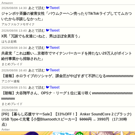
Amazon
🐦Tweet
あとで読む
2026/08/06 14:30
ジャンポケ斉藤の被害女性「バウムクーヘン売ったりTikTokライブしててムカつ
いたから示談しなかった」
アルファルファモザイク
🐦Tweet
あとで読む
2026/08/06 13:40
X民「冗談でも友達に○ねと、男はほぼ全員言う」
はちま起稿
🐦Tweet
あとで読む
2026/08/06 16:34
共産党「これは酷い…京都市でマイナンバーカードを持たない29万人がポイント
給付事業から排除された」
まとめブレイド
🐦Tweet
あとで読む
2026/08/06 16:40
【速報】ホロライブのソシャゲ、課金圧がやばすぎて不評になるwwwwwwwwww
アニゲー速報
🐦Tweet
あとで読む
2026/08/06 15:51
【朗報】大谷翔平さん、OPSナ・リーグ１位に返り咲くwwwwwwwwwwwwwww
wwwww
まとめブレイド
2026/08/06
[PR] 【暮らし応援サマーSale】【33%OFF！】 Anker SoundCore 2 (ブラック)
USB Type-C充電【小型Bluetoothスピーカー】
5990円
→ 3990円 （17:30時
点）
Anker