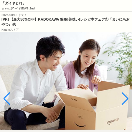
「ダイヤとれ」
ぁゃιぃ(*ﾟーﾟ)NEWS 2nd
2026/08/13 まで！
[PR] 【最大50%OFF】KADOKAWA 簡単!美味い!レシピ本フェア①『まいにちお
やつ』他
Kindleストア