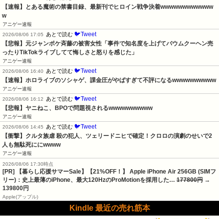
【速報】とある魔術の禁書目録、最新刊でヒロイン戦争決着wwwwwwwwwwww
w
アニゲー速報
🐦Tweet
あとで読む
2026/08/06 17:05
【悲報】元ジャンポケ斉藤の被害女性「事件で知名度を上げてバウムクーヘン売
ったりTikTokライブしてて悔しさと怒りを感じた」
アニゲー速報
🐦Tweet
あとで読む
2026/08/06 16:40
【速報】ホロライブのソシャゲ、課金圧がやばすぎて不評になるwwwwwwwwww
アニゲー速報
🐦Tweet
あとで読む
2026/08/06 16:12
【悲報】ヤニねこ、BPOで問題視されるwwwwwwwwww
アニゲー速報
🐦Tweet
あとで読む
2026/08/06 14:45
【衝撃】クルタ族虐 殺の犯人、ツェリードニヒで確定！クロロの演劇のせいで2
人も無駄死ににwwww
アニゲー速報
2026/08/06 17:30時点
[PR] 【暮らし応援サマーSale】【21%OFF！】 Apple iPhone Air 256GB (SIMフ
リー)：史上最薄のiPhone、最大120HzのProMotionを採用した…
177800円
→
139800円
Apple(アップル)
Kindle 最近の売れ筋本