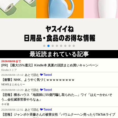
最近読まれている記事
2026/08/06まで
[PR]
【最大15%還元】Kindle本 真夏の涼読まとめ買いキャンペーン
Kindleストア
🐦Tweet
あとで読む
2026/08/06 15:12
【衝撃】NHK、ようやく気づくｗｗｗｗｗｗｗｗｗ
NEWSまとめもりー
🐦Tweet
あとで読む
2026/08/06 13:20
【悲報】積水ハウス「地面師に55億円騙し取られた…」ワイ「はえーかわいそ
う…会社滅茶苦茶やろなぁ」
ネギ速
🐦Tweet
あとで読む
2026/08/06 12:51
【悲報】ジャンポケ斉藤さんの被害女性「バウムクーヘン売ったりTikTokライブ