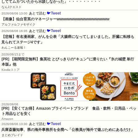
しててムカついたから示談しなかった」・・・・・・・・・
なんJクエスト
🐦Tweet
あとで読む
2026/08/06 13:00
【画像】仙台育英のマネージャーwwwwwwwwwwwwwwwwwww
アルファルファモザイク
🐦Tweet
あとで読む
2026/08/06 16:35
【悲報】有名漫画家、がんを公表「大腸癌になってしまいました。肝臓に転移も
見られてステージ4です」
わんこーる速報！
2026/08/15まで
[PR] 【期間限定無料】集英社 とびっきりの“キュン”に浸りたい『氷の城壁 単行
本版』他
Kindleストア
2026/08/06
[PR] 【安くてお得】Amazon プライベートブランド 食品・飲料・日用品・ペッ
ト用品などを安く
Amazon
🐦Tweet
あとで読む
2026/08/06 13:30
兵庫斎藤知事、県の海外事務所を全廃へ「公務員が海外で遊ぶためにあるだけ」
まとめブレイド