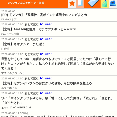
2026/08/06
[PR] 【マンガ】『双葉社』高ポイント還元中のマンガまとめ
Kindleストア
🐦Tweet
あとで読む
2026/08/06 15:05
【悲報】Amazon配達員、ガチでブチギレるｗｗｗｗ
わんこーる速報！
🐦Tweet
あとで読む
2026/08/06 14:40
【悲報】キオクシア、また逝く
IT速報
🐦Tweet
あとで読む
2026/08/06 14:00
旦那を亡くして８年。介護するつもりでウトメと同居してたのに「早く出て行
け」とコトメがうるさい。私もウトメも納得して同居してるんだから干渉しない
でくれる！
すまいる(^-^)ぶろぐ
🐦Tweet
あとで読む
2026/08/06 14:00
【悲報】セブンイレブンのおにぎりの価格、もはや限界を超える
ネラーボイス
🐦Tweet
あとで読む
2026/08/06 14:00
ワイ「マインクラフトやるか」敵「地下に行って穴掘れ」「鉄とれ」「金とれ」
「ダイヤとれ」
ぁゃιぃ(*ﾟーﾟ)NEWS 2nd
2026/08/06 17:30時点