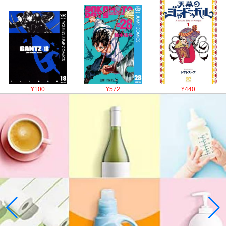
¥100
¥572
¥440