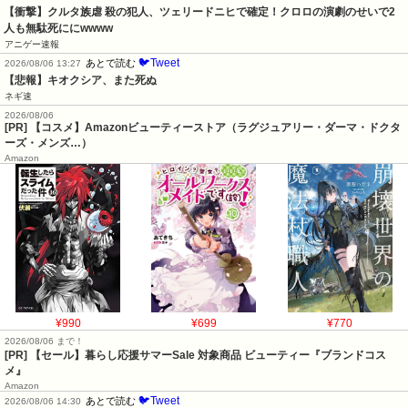
【衝撃】クルタ族虐 殺の犯人、ツェリードニヒで確定！クロロの演劇のせいで2
人も無駄死ににwwww
アニゲー速報
🐦Tweet
あとで読む
2026/08/06 13:27
【悲報】キオクシア、また死ぬ
ネギ速
2026/08/06
[PR] 【コスメ】Amazonビューティーストア（ラグジュアリー・ダーマ・ドクタ
ーズ・メンズ…）
Amazon
¥990
¥699
¥770
2026/08/06 まで！
[PR]
【セール】暮らし応援サマーSale 対象商品 ビューティー『ブランドコス
メ』
Amazon
🐦Tweet
あとで読む
2026/08/06 14:30