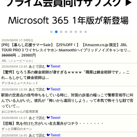
2026/08/06 17:30時点
[PR] 【暮らし応援サマーSale】【25%OFF！】 【Amazon.co.jp 限定】JBL
TOUR PRO 3 ワイヤレスイヤホン bluetooth/ハイブリッドノイズキャンセリ…
36000円
→ 26980円
JBL（ジェービーエル）
🐦Tweet
あとで読む
2026/08/06 13:40
【驚愕】なろう系の錬金術師が凄すぎるｗｗｗｗ「職業は錬金術師です」←こ
れ…もしかして錬金術師は…
デジタルニューススレッド
🐦Tweet
あとで読む
2026/08/06 13:39
駅前の交差点の信号待ちをしている時に、対面の歩道の端っこで警察官相手に叫
んでいる人がいた。彼氏が「怖いから遠回りしよう」って本気で怖そうな顔で言
っていて…
おにひめちゃんの監視部屋
🐦Tweet
あとで読む
2026/08/06 13:27
【悲報】気を付けた方がいい名古屋弁がコチラ・・・・・・・
ずっと日曜日のターン
🐦Tweet
あとで読む
2026/08/06 14:45