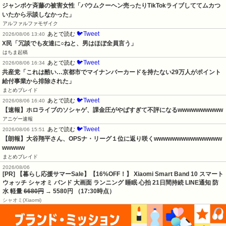
ジャンポケ斉藤の被害女性「バウムクーヘン売ったりTikTokライブしててムカつ
いたから示談しなかった」
アルファルファモザイク
🐦Tweet
あとで読む
2026/08/06 13:40
X民「冗談でも友達に○ねと、男はほぼ全員言う」
はちま起稿
🐦Tweet
あとで読む
2026/08/06 16:34
共産党「これは酷い…京都市でマイナンバーカードを持たない29万人がポイント
給付事業から排除された」
まとめブレイド
🐦Tweet
あとで読む
2026/08/06 16:40
【速報】ホロライブのソシャゲ、課金圧がやばすぎて不評になるwwwwwwwwww
アニゲー速報
🐦Tweet
あとで読む
2026/08/06 15:51
【朗報】大谷翔平さん、OPSナ・リーグ１位に返り咲くwwwwwwwwwwwwwww
wwwww
まとめブレイド
2026/08/06
[PR] 【暮らし応援サマーSale】【16%OFF！】 Xiaomi Smart Band 10 スマート
ウォッチ シャオミ バンド 大画面 ランニング 睡眠 心拍 21日間持続 LINE通知 防
水 軽量
6680円
→ 5580円 （17:30時点）
シャオミ(Xiaomi)