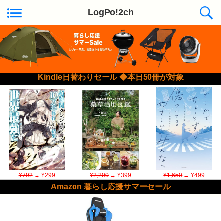
LogPo!2ch
Kindle日替わりセール ◆本日50冊が対象
¥792
→ ¥299
¥2,200
→ ¥399
¥1,650
→ ¥499
Amazon 暮らし応援サマーセール