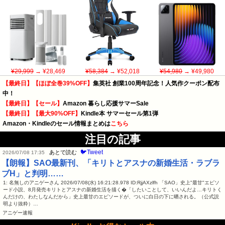
¥29,999
→ ¥28,469
¥58,384
→ ¥52,018
¥54,980
→ ¥49,980
【最終日】【ほぼ全巻39%OFF】
集英社 創業100周年記念！人気作クーポン配布
中！
【最終日】【セール】
Amazon 暮らし応援サマーSale
【最終日】【最大90%OFF】
Kindle本 サマーセール第1弾
Amazon・Kindleのセール情報まとめは
こちら
注目の記事
🐦Tweet
あとで読む
2026/07/08 17:35
【朗報】SAO最新刊、「キリトとアスナの新婚生活・ラブラ
ブH」と判明……
1: 名無しのアニゲーさん 2026/07/08(水) 16:21:28.978 ID:RjjAXzlfh 「SAO」史上"最甘"エピソ
ード小説、8月発売キリトとアスナの新婚生活を描く�「したいことして、いいんだよ…キリトく
んだけの、わたしなんだから」史上最甘のエピソードが、ついに白日の下に晒される。（公式説
明より抜粋）…
アニゲー速報