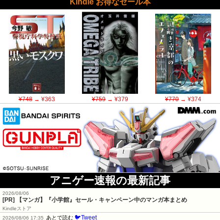
Kindle お得なセール本
¥748
→ ¥363
¥759
→ ¥379
¥770
→ ¥374
アニゲー速報の最新記事
2026/08/06
[PR] 【マンガ】『小学館』セール・キャンペーン中のマンガ本まとめ
Kindleストア
🐦Tweet
あとで読む
2026/08/06 17:35