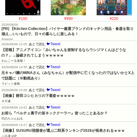
¥100
¥990
¥220
2026/08/06
[PR] 【Kitchen Collection】バイヤー厳選ブランドのキッチン用品・食器を取り
揃え…いいもので、日々の暮らしに楽しみを！
Amazon
🐦Tweet
あとで読む
2026/08/06 12:05
【悲報】アニメアイコン「みいちゃんを規制するならウシジマくんはどうな
の？」→論破されてしまうｗｗｗｗｗ
わんこーる速報！
🐦Tweet
あとで読む
2026/08/06 14:50
元キャバ嬢のMINAさん（みなちゃん）が配信中に亡くなったのではないかとX上
で話題に（※動画あり）
ラビット速報
🐦Tweet
あとで読む
2026/08/06 15:06
【画像】餅田コシヒカリの下着姿ｗｗｗｗｗ
ネギ速
🐦Tweet
あとで読む
2026/08/06 14:01
お前ら『ペルチェ素子の首ネッククーラー』使ったことあるか？
凹凸ちゃんねる
🐦Tweet
あとで読む
2026/08/06 13:27
【画像】SUSURU視聴者が選ぶ二郎系ランキング2026が発表されるｗｗｗ
ぶる速-VIP