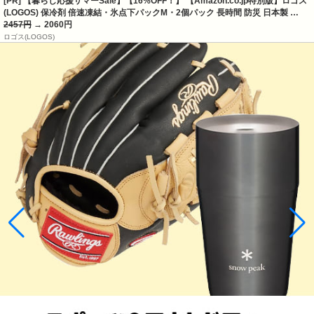
[PR] 【暮らし応援サマーSale】【16%OFF！】 【Amazon.co.jp特別版】ロゴス
(LOGOS) 保冷剤 倍速凍結・氷点下パックM・2個パック 長時間 防災 日本製 …
2457円
→ 2060円
ロゴス(LOGOS)