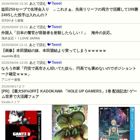
🐦Tweet
あとで読む
2026/08/06 13:30
益田250セーブで名球会入り　←これさぁ、先発リリーフの両方で活躍して199勝
249Sした投手は入れんの？
日刊やきう速報
🐦Tweet
あとで読む
2026/08/06 15:13
外国人「日本の警官が容疑者を射殺したらしい！」　海外の反応。
海外反応！ I LOVE JAPAN
🐦Tweet
あとで読む
2026/08/06 12:11
【画像】本田望結の妹、本田望結より実ってしまうｗｗｗｗｗ
mashlife通信
🐦Tweet
あとで読む
2026/08/06 13:06
なろう作家「円安で高市さん叩いてた奴ら、円高でも褒めないのでポジショント
ーク確定ｗｗｗ」
アニゲー速報
2026/08/17まで
[PR] 【最大50%OFF】KADOKAWA 「HOLE UP GAMERS」1巻 配信記念! ゲー
ム世界で大活躍フェア
Kindleストア