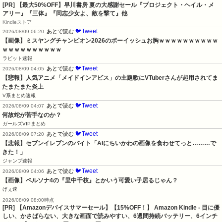
[PR]
【最大50%OFF】早川書房 夏の大感謝セール『プロジェクト・ヘイル・メ
アリー』『三体』『同志少女よ、敵を撃て』他
Kindleストア
🐦Tweet
あとで読む
2026/08/09 06:20
【画像】ミスヤングチャンピオン2026のボーイッシュお胸ｗｗｗｗｗｗｗｗｗｗ
ｗｗｗｗｗｗｗｗｗｗ
ラビット速報
🐦Tweet
あとで読む
2026/08/09 04:05
【悲報】人気アニメ「メイドインアビス」の主題歌にVTuberさんが起用されてま
たまたまた炎上
V系まとめ速報
🐦Tweet
あとで読む
2026/08/09 04:07
何故蛇が苦手なのか？
ガールズVIPまとめ
🐦Tweet
あとで読む
2026/08/09 07:20
【悲報】セブンイレブンのバイト「AIにちいかわの画像を食わせてっと………で
きた！」
ジャンプ速報
🐦Tweet
あとで読む
2026/08/09 04:06
【画像】ペルソナ4の『里中千枝』とかいう可愛い子居るじゃん？
げぇ速
2026/08/09 08:00時点
[PR] 【Amazonデバイスサマーセール】【15%OFF！】 Amazon Kindle - 目に優
しい、かさばらない、大きな画面で読みやすい、6週間持続バッテリー、6インチ