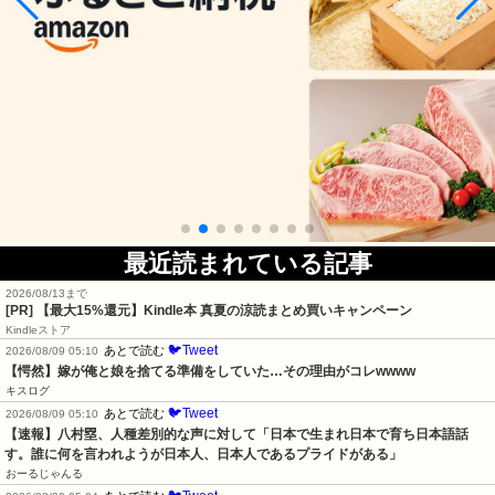
最近読まれている記事
2026/08/13まで
[PR]
【最大15%還元】Kindle本 真夏の涼読まとめ買いキャンペーン
Kindleストア
🐦Tweet
あとで読む
2026/08/09 05:10
【愕然】嫁が俺と娘を捨てる準備をしていた…その理由がコレwwww
キスログ
🐦Tweet
あとで読む
2026/08/09 05:10
【速報】八村塁、人種差別的な声に対して「日本で生まれ日本で育ち日本語話
す。誰に何を言われようが日本人、日本人であるプライドがある」
おーるじゃんる