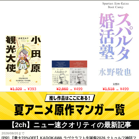
¥1,320
→ ¥393
¥2,860
→ ¥499
¥1,518
→ ¥499
【2ch】ニュー速クオリティの最新記事
2026/08/20まで
[PR]
【最大70%OFF】KADOKAWA ラヴクラフト生誕祭2026 クトゥルフ神話フ