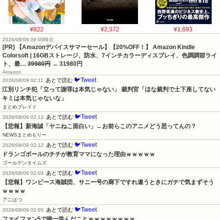
¥822
¥2,372
¥1,693
2026/08/09 08:00時点
[PR] 【Amazonデバイスサマーセール】【20%OFF！】 Amazon Kindle
Colorsoft | 16GBストレージ、防水、7インチカラーディスプレイ、色調調節ライ
ト、最…
39980円
→ 31980円
Amazon
🐦Tweet
あとで読む
2026/08/09 02:11
江別リンチ犯「立って謝罪は本気じゃない」 裁判官「ほな裁判で土下座してない
キミは本気じゃないな」
まとめブレイド
🐦Tweet
あとで読む
2026/08/09 02:12
【悲報】新海誠「ヤニねこ面白い」←お前らこのアニメどう思ってんの？
NEWSまとめもりー
🐦Tweet
あとで読む
2026/08/09 02:12
ドランゴボールのチチが教育ママになった理由ｗｗｗｗｗ
ゴールデンタイムズ
🐦Tweet
あとで読む
2026/08/09 02:03
【悲報】ワンピース海賊団、サニー号の廊下ですれ違うときにガチで気まずそう
ｗｗｗｗ
アニはつ
🐦Tweet
あとで読む
2026/08/09 02:05
ファイファン5で唯一学んだことｗｗｗｗｗｗｗｗ