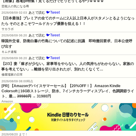
【画像】感電gif特集！見てるだけでビリビリくるやつｗｗｗｗ
芸能人の気になる噂
🐦Tweet
あとで読む
2026/08/09 02:03
【日本最強】プレミアの全てのチームに2人以上日本人がスタメンとるようになっ
たら そのときこそワールドカップ優勝を狙える！！
サカラボ
🐦Tweet
あとで読む
2026/08/09 06:20
韓国外交省、防衛白書の竹島についての記述に抗議　即時撤回要求、日本公使呼
び出す
キムチ速報
🐦Tweet
あとで読む
2026/08/09 06:20
【2/3】妻「稼ぎが少ない。家事等をやらない。人の気持ちがわからない。家族の
事を考えてない」→離婚を切り出されたが、別れたくなくて…
修羅場家の日常
2026/08/09 08:00時点
[PR] 【Amazonデバイスサマーセール】【20%OFF！】 Amazon Kindle
Colorsoft | 16GBストレージ、防水、7インチカラーディスプレイ、色調調節ライ
ト、最…
39980円
→ 31980円
Amazon
2026/08/20 まで！