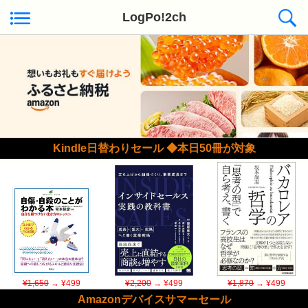
LogPo!2ch
Kindle日替わりセール ◆本日50冊が対象
¥1,650
→ ¥499
¥2,200
→ ¥499
¥1,870
→ ¥499
Amazonデバイスサマーセール