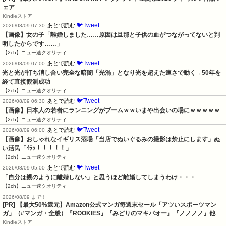
ェア
Kindleストア
🐦Tweet
あとで読む
2026/08/09 07:30
【画像】女の子「離婚しました……原因は旦那と子供の血がつながってないと判
明したからです……」
【2ch】ニュー速クオリティ
🐦Tweet
あとで読む
2026/08/09 07:00
光と光が打ち消し合い完全な暗闇「光渦」となり光を超えた速さで動く→50年を
経て直接観測成功
【2ch】ニュー速クオリティ
🐦Tweet
あとで読む
2026/08/09 06:30
【画像】日本人の若者にランニングがブームｗｗいまや出会いの場にｗｗｗｗｗ
【2ch】ニュー速クオリティ
🐦Tweet
あとで読む
2026/08/09 06:00
【画像】おしゃれなイギリス酒場「当店でぬいぐるみの撮影は禁止にします」ぬ
い活民「ｲﾗｯ！！！！！」
【2ch】ニュー速クオリティ
🐦Tweet
あとで読む
2026/08/09 05:00
「自分は親のように離婚しない」と思うほど離婚してしまうわけ・・・
【2ch】ニュー速クオリティ
2026/08/09 まで！
[PR]
【最大50%還元】Amazon公式マンガ毎週末セール「アツいスポーツマン
ガ」（#マンガ・全般）『ROOKIES』『みどりのマキバオー』『ノノノノ』他
Kindleストア