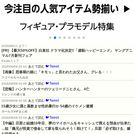
2026/08/11 まで！
[PR] 【最大50%OFF】白泉社 ドラマ化決定!!「虐殺ハッピーエンド」 ヤングアニ
マル7月新刊フェア
Kindleストア
🐦Tweet
あとで読む
2026/08/09 02:10
【画像】思春期の娘に「キモッ」と言われたお父さん、グレる・・・
スコールちゃんねる
🐦Tweet
あとで読む
2026/08/09 02:09
【悲報】ハンターハンターのツェリードニヒさん、4亡
トレンドの通り道
🐦Tweet
あとで読む
2026/08/09 02:08
15歳少女に酒と薬飲ませ性的暴行か 54歳のイケメン逮捕
ガールズVIPまとめ
🐦Tweet
あとで読む
2026/08/09 02:04
【中編】旦那と結婚10年目、夢のマイホームをキャッシュで買える預金が出来た
→姑「義兄が投資で借金して家を取られそう！助けて！」旦那「必ず助ける、嫁
を説得する