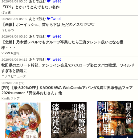
🐦Tweet
あとで読む
2026/08/09 05:05
『FF9』とかいうとんでもない名作
げぇ速
🐦Tweet
あとで読む
2026/08/09 05:39
【画像】ボーイッシュ、首から下は ただのメス♡♡♡♡
うしみつ
🐦Tweet
あとで読む
2026/08/09 05:10
【悲報】乃木坂レベルでもグループ卒業したら三流タレント扱いになる模
様・・・
VIPPER速報
🐦Tweet
あとで読む
2026/08/09 04:12
秋田県のエリート幹部、オンライン会見でバスローブ姿にタバコ喫煙。ワイルド
すぎると話題に
コノユビニュース
2026/08/20まで
[PR] 【最大30%OFF】KADOKAWA WebComicアパンダ&異世界系作品フェア
2026summer『異世界おじさん』他
Kindleストア