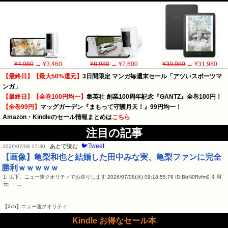
¥4,980
→ ¥3,460
¥8,980
→ ¥7,600
¥39,980
→ ¥31,980
【最終日】【最大50%還元】
3日間限定 マンガ毎週末セール「アツいスポーツマ
ンガ」
【最終日】【全巻100円均一】
集英社 創業100周年記念『GANTZ』全巻100円！
【全巻99円】
マッグガーデン『まもって守護月天！』99円均一！
Amazon・Kindleのセール情報まとめは
こちら
注目の記事
🐦Tweet
あとで読む
2026/07/08 17:30
【画像】亀梨和也と結婚した田中みな実、亀梨ファンに完全
勝利ｗｗｗｗｗ
1: 以下、ニュー速クオリティでお送りします 2026/07/08(水) 09:18:55.78 ID:BbN0Rvfm0 引用
元: ・…
【2ch】ニュー速クオリティ
Kindle お得なセール本