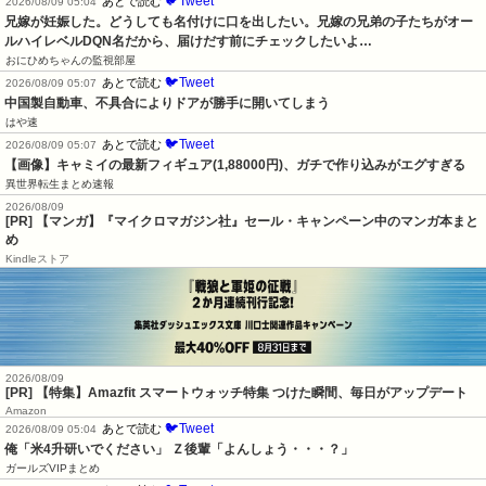
🐦Tweet
あとで読む
2026/08/09 05:04
兄嫁が妊娠した。どうしても名付けに口を出したい。兄嫁の兄弟の子たちがオー
ルハイレベルDQN名だから、届けだす前にチェックしたいよ…
おにひめちゃんの監視部屋
🐦Tweet
あとで読む
2026/08/09 05:07
中国製自動車、不具合によりドアが勝手に開いてしまう
はや速
🐦Tweet
あとで読む
2026/08/09 05:07
【画像】キャミイの最新フィギュア(1,88000円)、ガチで作り込みがエグすぎる
異世界転生まとめ速報
2026/08/09
[PR] 【マンガ】『マイクロマガジン社』セール・キャンペーン中のマンガ本まと
め
Kindleストア
2026/08/09
[PR] 【特集】Amazfit スマートウォッチ特集 つけた瞬間、毎日がアップデート
Amazon
🐦Tweet
あとで読む
2026/08/09 05:04
俺「米4升研いでください」 Ｚ後輩「よんしょう・・・？」
ガールズVIPまとめ