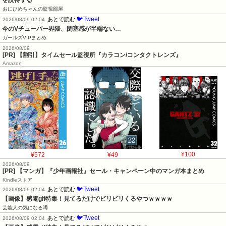
おにひめちゃんの監視部屋
🐦Tweet
あとで読む
2026/08/09 02:04
今のVチューバー界隈、閉塞感が半端ない…
ガールズVIPまとめ
2026/08/09
[PR] 【割引】タイムセール監視所『カラコン/コンタクトレンズ』
Amazon
¥572
¥49
¥100
2026/08/09
[PR] 【マンガ】『少年画報社』セール・キャンペーン中のマンガ本まとめ
Kindleストア
🐦Tweet
あとで読む
2026/08/09 02:04
【画像】感電gif特集！見てるだけでビリビリくるやつｗｗｗｗ
芸能人の気になる噂
🐦Tweet
あとで読む
2026/08/09 02:04