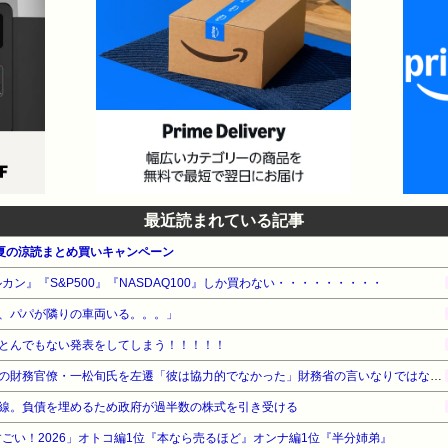
最近読まれている記事
 真夏の涼読まとめ買いキャンペーン
カン』『S&P500』『NASDAQ100』しか買わない・・・・・・・・・
、パパが隣りの車両いる。。。」
とんでもない発表をしてしまう！！！！！
【速報】高市政権、エース級の財務官僚・一松旬氏を左遷「彼は協力的でなかった」財務省の言いなりではないことが判明
線。負債を埋めるため政府が過半数の株式を引き受ける
ごい！2026」オトコ編1位『本なら売るほど』オンナ編1位『半分姉弟』