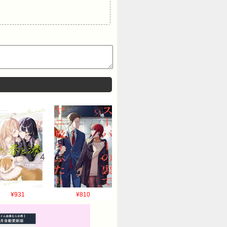
¥931
¥810