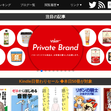
ンキング
ブログ一覧
閲覧履歴▼
リンク▼
ブックマーク
最近読んだ
あとで読む
ネットスーパー
飲食店舗用品
セール情報
注目の記事
Kindle日替わりセール ◆本日50冊が対象