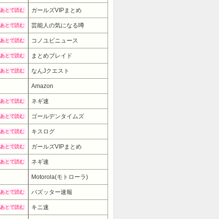
ガールズVIPまとめ
あとで読む
芸能人の気になる噂
あとで読む
コノユビニュース
あとで読む
まとめブレイド
あとで読む
なんJクエスト
あとで読む
Amazon
ネギ速
あとで読む
ゴールデンタイムズ
あとで読む
キスログ
あとで読む
ガールズVIPまとめ
あとで読む
ネギ速
あとで読む
Motorola(モトローラ)
59800円
→ 44820円 （10:30時点）
バズッター速報
あとで読む
キニ速
あとで読む