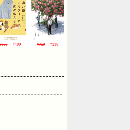
¥960
→ ¥480
¥713
→ ¥238