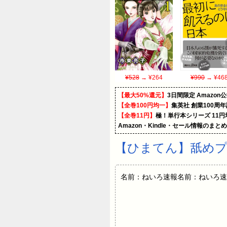
¥528
→ ¥264
¥990
→ ¥46
【最大50%還元】
3日間限定 Amaz
【全巻100円均一】
集英社 創業100周
【全巻11円】
極！単行本シリーズ 11
Amazon・Kindle・セール情報のまと
【ひまてん】舐め
名前：ねいろ速報名前：ねいろ速