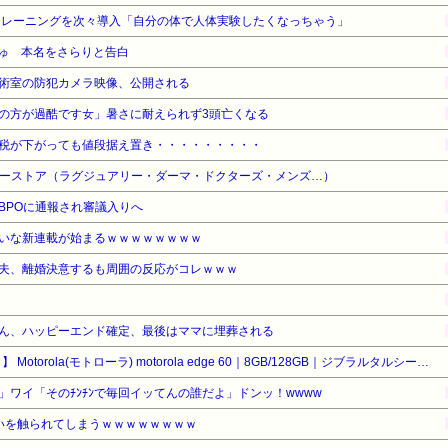
トレーニングを次々導入「自分の体で人体実験したくなっちゃう」
ゅ 本名をさらりと告白
術室の防犯カメラ映像、公開される
の方が過酷です女」暑さに耐えられず3頭亡くなる
税が下がっても値段据え置き・・・・・・・・・
ティーストア（ラグジュアリー・ダーマ・ドクターズ・メンズ…）
BPOに通報され審議入りへ
いな新連載が始まるｗｗｗｗｗｗｗｗ
夫、離婚決意するも周囲の反応がコレｗｗｗ
ん、ハッピーエンド確定、最後はママに埋葬される
【タイムセール】【25%OFF！】 Motorola(モトローラ) motorola edge 60｜8GB/128GB｜ジブラルタルシーネイビー｜PBAJ0003JP
！」ワイ「そのﾁﾝﾁﾝで毎回イッてんの誰だよ」ドンッ！wwww
いを触られてしまうｗｗｗｗｗｗｗｗ