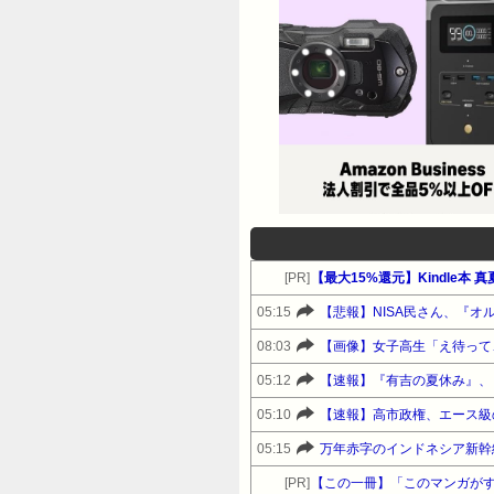
[PR]
【最大15%還元】Kindle本
05:15
【悲報】NISA民さん、『オル
08:03
【画像】女子高生「え待って
05:12
【速報】『有吉の夏休み』、
05:10
05:15
万年赤字のインドネシア新幹
[PR]
【この一冊】「このマンガがす