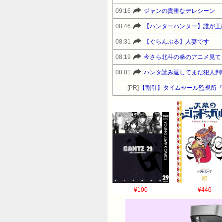
09:16
ジャンの貴重なデレシーン
08:46
【ハンターハンター】誰が王
08:31
【ぐらんぶる】人妻です
08:19
今さら北斗の拳のアニメ見て
08:01
ハンタ読み返してまだ犯人判
[PR]
【割引】タイムセール監視所
¥100
¥440