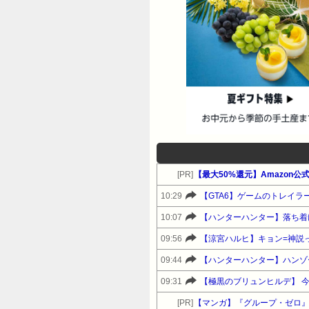
[PR]
【最大50%還元】Amazo
10:29
【GTA6】ゲームのトレイ
10:07
【ハンターハンター】落ち着
09:56
【涼宮ハルヒ】キョン=神説
09:44
【ハンターハンター】ハンゾ
09:31
【極黒のブリュンヒルデ】 
[PR]
【マンガ】『グループ・ゼロ