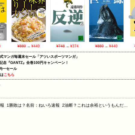
8
¥880
→ ¥440
¥748
→ ¥374
¥880
→ ¥440
on公式マンガ毎週末セール「アツいスポーツマンガ」
年記念『GANTZ』全巻100円キャンペーン！
円均一セール
めは
こちら
プ
報 1勝敗は？名前：ねいろ速報 2油断？これは余裕というもんだ…