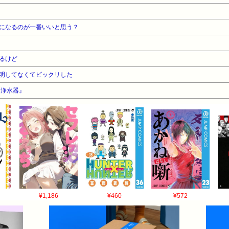
になるのが一番いいと思う？
るけど
明してなくてビックリした
『浄水器』
¥1,186
¥460
¥572