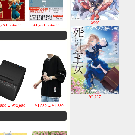
¥990
,760
→ ¥499
¥1,430
→ ¥499
¥1,617
,800
→ ¥23,980
¥1,580
→ ¥1,280