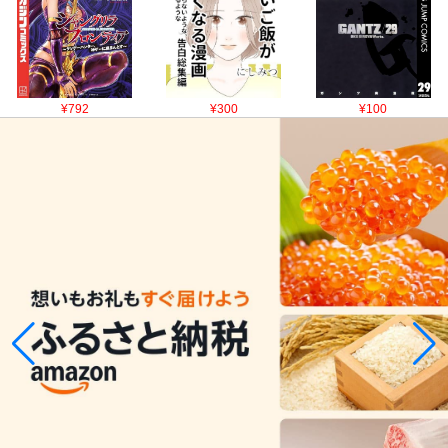
¥792
¥300
¥100