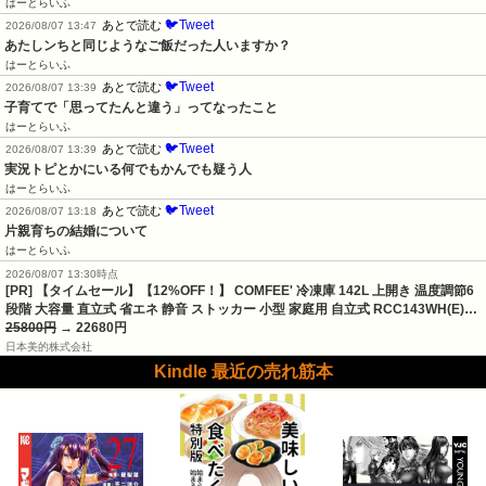
はーとらいふ
🐦Tweet
あとで読む
2026/08/07 13:47
あたしンちと同じようなご飯だった人いますか？
はーとらいふ
🐦Tweet
あとで読む
2026/08/07 13:39
子育てで「思ってたんと違う」ってなったこと
はーとらいふ
🐦Tweet
あとで読む
2026/08/07 13:39
実況トピとかにいる何でもかんでも疑う人
はーとらいふ
🐦Tweet
あとで読む
2026/08/07 13:18
片親育ちの結婚について
はーとらいふ
2026/08/07 13:30時点
[PR] 【タイムセール】【12%OFF！】 COMFEE' 冷凍庫 142L 上開き 温度調節6
段階 大容量 直立式 省エネ 静音 ストッカー 小型 家庭用 自立式 RCC143WH(E)…
25800円
→ 22680円
日本美的株式会社
Kindle 最近の売れ筋本