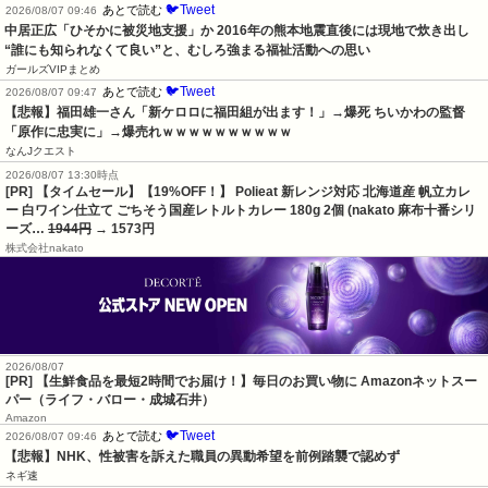
🐦Tweet
あとで読む
2026/08/07 09:46
中居正広「ひそかに被災地支援」か 2016年の熊本地震直後には現地で炊き出し 
“誰にも知られなくて良い”と、むしろ強まる福祉活動への思い
ガールズVIPまとめ
🐦Tweet
あとで読む
2026/08/07 09:47
【悲報】福田雄一さん「新ケロロに福田組が出ます！」→爆死 ちいかわの監督
「原作に忠実に」→爆売れｗｗｗｗｗｗｗｗｗｗ
なんJクエスト
2026/08/07 13:30時点
[PR] 【タイムセール】【19%OFF！】 Polieat 新レンジ対応 北海道産 帆立カレ
ー 白ワイン仕立て ごちそう国産レトルトカレー 180g 2個 (nakato 麻布十番シリ
ーズ…
1944円
→ 1573円
株式会社nakato
2026/08/07
[PR] 【生鮮食品を最短2時間でお届け！】毎日のお買い物に Amazonネットスー
パー（ライフ・バロー・成城石井）
Amazon
🐦Tweet
あとで読む
2026/08/07 09:46
【悲報】NHK、性被害を訴えた職員の異動希望を前例踏襲で認めず
ネギ速