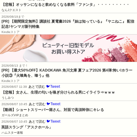
【悲報】オッサンになると飲めなくなる飲料「ファンタ」・・・・・・・・・
なんJクエスト
2026/08/19まで
[PR] 【期間限定無料】講談社 夏電書2026『妹は知っている』『ヤニねこ』 配信
記念!ヤンマガ新刊特集
Kindleストア
2026/08/13 まで！
[PR] 【最大50%OFF】KADOKAWA 角川文庫 夏フェア2026 第4弾:怖い!ホラー
小説③『火喰鳥を、喰う』他
Kindleストア
🐦Tweet
あとで読む
2026/08/07 11:39
【悲報】女さん、生理の匂いを嗅ぎ分けられる男にイライラ⇒ｗｗｗ
うしみつ
🐦Tweet
あとで読む
2026/08/07 10:45
【動画】ショートスリーパー堀さん、対面で高須幹弥にキレる
ガールズVIPまとめ
🐦Tweet
あとで読む
2026/08/07 10:45
英語スラング「アスクホール」
ハムスター速報