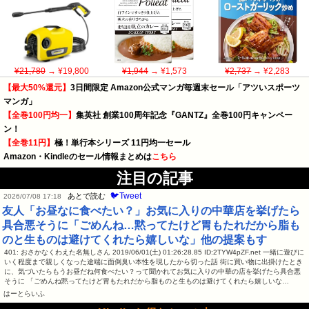
¥21,780
→ ¥19,800
¥1,944
→ ¥1,573
¥2,737
→ ¥2,283
【最大50%還元】
3日間限定 Amazon公式マンガ毎週末セール「アツいスポーツ
マンガ」
【全巻100円均一】
集英社 創業100周年記念『GANTZ』全巻100円キャンペー
ン！
【全巻11円】
極！単行本シリーズ 11円均一セール
Amazon・Kindleのセール情報まとめは
こちら
注目の記事
🐦Tweet
あとで読む
2026/07/08 17:18
友人「お昼なに食べたい？」お気に入りの中華店を挙げたら
具合悪そうに「ごめんね…黙ってたけど胃もたれだから脂も
のと生ものは避けてくれたら嬉しいな」他の提案もす
401: おさかなくわえた名無しさん 2019/06/01(土) 01:26:28.85 ID:2TYW4pZF.net 一緒に遊びに
いく程度まで親しくなった途端に面倒臭い本性を現したから切った話 街に買い物に出掛けたとき
に、気づいたらもうお昼だね何食べたい？って聞かれてお気に入りの中華の店を挙げたら具合悪
そうに 「ごめんね黙ってたけど胃もたれだから脂ものと生ものは避けてくれたら嬉しいな…
はーとらいふ