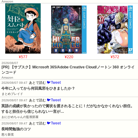
Amazon
¥577
¥220
¥572
2026/08/07
[PR] 【サブスク】Microsoft 365/Adobe Creative Cloud/ノートン 360 オンライ
ンコード
Amazon
🐦Tweet
あとで読む
2026/08/07 09:47
今年に入ってから何回風邪をひきましたか？
まとめブレイド
🐦Tweet
あとで読む
2026/08/07 09:47
英語の成績が良かったので賞状を渡されることに！だがなかなかくれない担任。
すると担任から信じられない一言が…
おにひめちゃんの監視部屋
🐦Tweet
あとで読む
2026/08/07 09:47
長時間勉強のコツ
怒り新党