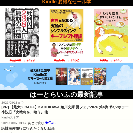
Kindle お得なセール本
¥1,540
→ ¥499
¥1,540
→ ¥462
¥891
→ ¥446
はーとらいふの最新記事
2026/08/13まで
[PR] 【最大50%OFF】KADOKAWA 角川文庫 夏フェア2026 第4弾:怖い!ホラー
小説③『火喰鳥を、喰う』他
Kindleストア
🐦Tweet
あとで読む
2026/08/07 13:47
絶対海外旅行に行きたくない旦那