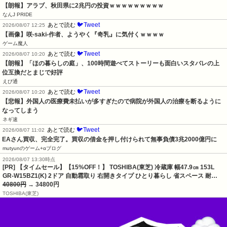
【朗報】アラブ、秋田県に2兆円の投資ｗｗｗｗｗｗｗｗｗ
なんJ PRIDE
🐦Tweet
あとで読む
2026/08/07 12:25
【画像】咲-saki-作者、ようやく『奇乳』に気付くｗｗｗｗ
ゲーム魔人
🐦Tweet
あとで読む
2026/08/07 10:20
【朗報】「ほの暮らしの庭」、100時間遊べてストーリーも面白いスタバレの上
位互換だとまじで好評
えび通
🐦Tweet
あとで読む
2026/08/07 10:20
【悲報】外国人の医療費未払いが多すぎたので病院が外国人の治療を断るように
なってしまう
ネギ速
🐦Tweet
あとで読む
2026/08/07 11:02
EAさん買収、完全完了。買収の借金を押し付けられて無事負債3兆2000億円に
mutyunのゲーム+αブログ
2026/08/07 13:30時点
[PR] 【タイムセール】【15%OFF！】 TOSHIBA(東芝) 冷蔵庫 幅47.9㎝ 153L
GR-W15BZ1(K) 2ドア 自動霜取り 右開きタイプ ひとり暮らし 省スペース 耐…
40800円
→ 34800円
TOSHIBA(東芝)