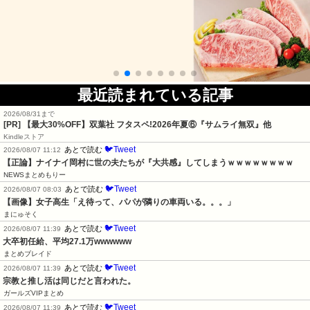
最近読まれている記事
2026/08/31まで
[PR] 【最大30%OFF】双葉社 フタスペ!2026年夏⑥『サムライ無双』他
Kindleストア
🐦Tweet
あとで読む
2026/08/07 11:12
【正論】ナイナイ岡村に世の夫たちが『大共感』してしまうｗｗｗｗｗｗｗｗ
NEWSまとめもりー
🐦Tweet
あとで読む
2026/08/07 08:03
【画像】女子高生「え待って、パパが隣りの車両いる。。。」
まにゅそく
🐦Tweet
あとで読む
2026/08/07 11:39
大卒初任給、平均27.1万wwwwww
まとめブレイド
🐦Tweet
あとで読む
2026/08/07 11:39
宗教と推し活は同じだと言われた。
ガールズVIPまとめ
🐦Tweet
あとで読む
2026/08/07 11:39