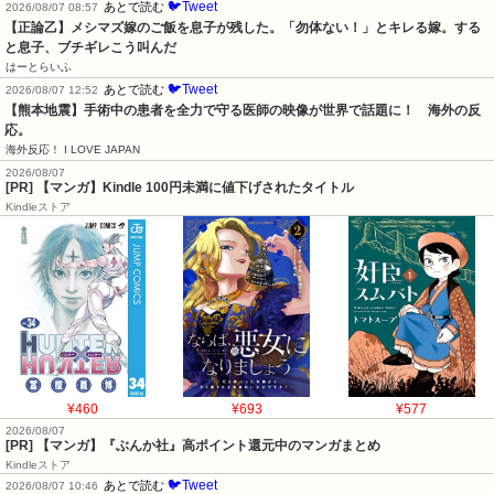
🐦Tweet
あとで読む
2026/08/07 08:57
【正論乙】メシマズ嫁のご飯を息子が残した。「勿体ない！」とキレる嫁。する
と息子、ブチギレこう叫んだ
はーとらいふ
🐦Tweet
あとで読む
2026/08/07 12:52
【熊本地震】手術中の患者を全力で守る医師の映像が世界で話題に！　海外の反
応。
海外反応！ I LOVE JAPAN
2026/08/07
[PR] 【マンガ】Kindle 100円未満に値下げされたタイトル
Kindleストア
¥460
¥693
¥577
2026/08/07
[PR] 【マンガ】『ぶんか社』高ポイント還元中のマンガまとめ
Kindleストア
🐦Tweet
あとで読む
2026/08/07 10:46