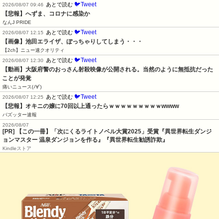
🐦Tweet
あとで読む
2026/08/07 09:46
【悲報】へずま、コロナに感染か
なんJ PRIDE
🐦Tweet
あとで読む
2026/08/07 12:15
【画像】池田エライザ、ぽっちゃりしてしまう・・・
【2ch】ニュー速クオリティ
🐦Tweet
あとで読む
2026/08/07 12:30
【動画】大阪府警のおっさん射殺映像が公開される。当然のように無抵抗だった
ことが発覚
痛いニュース(ﾉ∀`)
🐦Tweet
あとで読む
2026/08/07 12:25
【悲報】オキニの嬢に70回以上通ったらｗｗｗｗｗｗｗｗｗwwww
バズッター速報
2026/08/07
[PR] 【この一冊】「次にくるライトノベル大賞2025」受賞『異世界転生ダンジ
ョンマスター 温泉ダンジョンを作る』『異世界転生勧誘詐欺』
Kindleストア