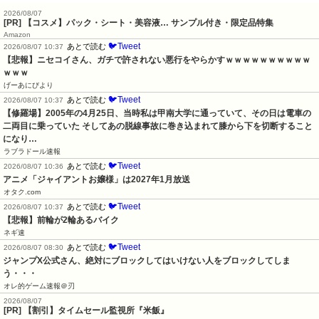
2026/08/07
[PR] 【コスメ】パック・シート・美容液… サンプル付き・限定品特集
Amazon
🐦Tweet
あとで読む
2026/08/07 10:37
【悲報】ニセコイさん、ガチで許されない悪行をやらかすｗｗｗｗｗｗｗｗｗｗ
ｗｗｗ
げーあにびより
🐦Tweet
あとで読む
2026/08/07 10:37
【修羅場】2005年の4月25日、当時私は甲南大学に通っていて、その日は電車の
二両目に乗っていた そしてあの脱線事故に巻き込まれて膝から下を切断すること
になり…
ラブラドール速報
🐦Tweet
あとで読む
2026/08/07 10:36
アニメ「ジャイアントお嬢様」は2027年1月放送
オタク.com
🐦Tweet
あとで読む
2026/08/07 10:37
【悲報】前輪が2輪あるバイク
ネギ速
🐦Tweet
あとで読む
2026/08/07 08:30
ジャンプX公式さん、絶対にブロックしてはいけない人をブロックしてしま
う・・・
オレ的ゲーム速報＠刃
2026/08/07
[PR] 【割引】タイムセール監視所『米飯』