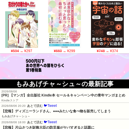
¥594
→ ¥297
¥660
→ ¥299
¥748
→ ¥374
もみあげチャ～シュ～の最新記事
2026/08/06
[PR] 【マンガ】全出版社 Kindle本 セール＆キャンペーン中の青年マンガまとめ
Kindleストア
🐦Tweet
あとで読む
2026/08/06 20:20
【悲報】ディズニーランドさん、●●●みたいな食べ物を販売してしまう
もみあげチャ～シュ～
🐦Tweet
あとで読む
2026/08/06 18:00
【悲報】片山さつき財務大臣の防災服がヤバすぎると話題に