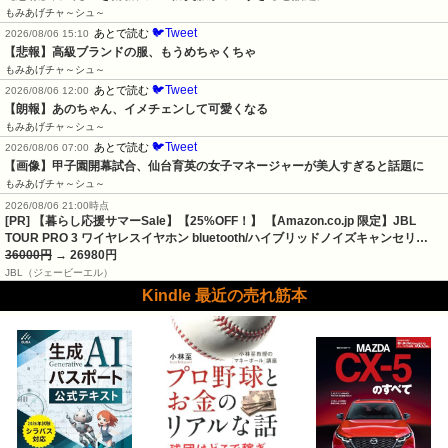
もみあげチャ～シュ～
🐦Tweet
あとで読む
2026/08/06 15:10
【悲報】高級ブランドの服、もうめちゃくちゃ
もみあげチャ～シュ～
🐦Tweet
あとで読む
2026/08/06 12:00
【朗報】あのちゃん、イメチェンして可愛くなる
もみあげチャ～シュ～
🐦Tweet
あとで読む
2026/08/06 07:00
【画像】甲子園開幕試合、仙台育英の女子マネージャーが美人すぎると話題に
もみあげチャ～シュ～
2026/08/06 21:00時点
[PR] 【暮らし応援サマーSale】【25%OFF！】 【Amazon.co.jp 限定】JBL
TOUR PRO 3 ワイヤレスイヤホン bluetooth/ハイブリッドノイズキャンセリ…
36000円
→ 26980円
JBL（ジェービーエル）
Kindle 最近の売れ筋本