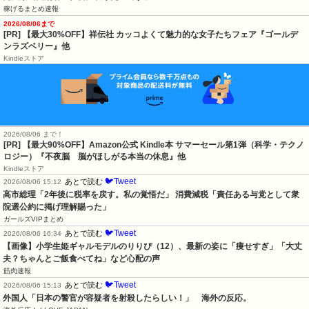
稼げるまとめ速報
2026/08/06まで
[PR] 【最大30%OFF】祥伝社 カッコよくて魅力的な女子たちフェア『ゴールデ
ンラズベリー』他
Kindleストア
2026/08/06 まで！
[PR]
【最大90%OFF】Amazon公式 Kindle本 サマーセール第1弾（科学・テクノ
ロジー）『不夜脳 脳がほしがる本当の休息』他
Kindleストア
🐦Tweet
あとで読む
2026/08/06 15:12
高市総理「2年後に税率を戻す。私の覚悟だ」 消費減税「責任ある与党として衆
院選公約に掲げ理解賜った」
ガールズVIPまとめ
🐦Tweet
あとで読む
2026/08/06 16:34
【画像】小学生姫ギャルモデルのりりぴ（12）、最新の姿に「痩せすぎ」「大丈
夫？ちゃんとご飯食べてね」など心配の声
筋肉速報
🐦Tweet
あとで読む
2026/08/06 15:13
外国人「日本の警官が容疑者を射殺したらしい！」　海外の反応。