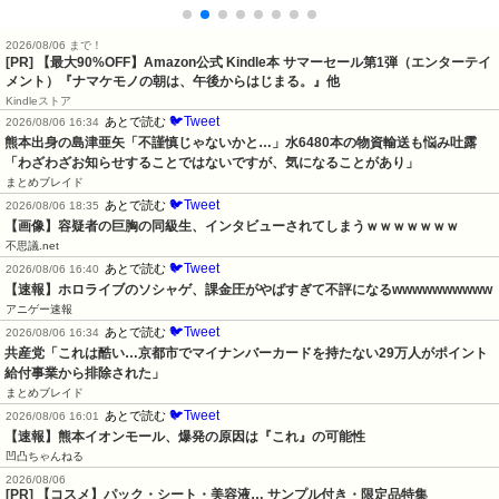
2026/08/06 まで！
[PR]
【最大90%OFF】Amazon公式 Kindle本 サマーセール第1弾（エンターテイ
メント）『ナマケモノの朝は、午後からはじまる。』他
Kindleストア
🐦Tweet
あとで読む
2026/08/06 16:34
熊本出身の島津亜矢「不謹慎じゃないかと…」水6480本の物資輸送も悩み吐露
「わざわざお知らせすることではないですが、気になることがあり」
まとめブレイド
🐦Tweet
あとで読む
2026/08/06 18:35
【画像】容疑者の巨胸の同級生、インタビューされてしまうｗｗｗｗｗｗｗ
不思議.net
🐦Tweet
あとで読む
2026/08/06 16:40
【速報】ホロライブのソシャゲ、課金圧がやばすぎて不評になるwwwwwwwwww
アニゲー速報
🐦Tweet
あとで読む
2026/08/06 16:34
共産党「これは酷い…京都市でマイナンバーカードを持たない29万人がポイント
給付事業から排除された」
まとめブレイド
🐦Tweet
あとで読む
2026/08/06 16:01
【速報】熊本イオンモール、爆発の原因は『これ』の可能性
凹凸ちゃんねる
2026/08/06
[PR] 【コスメ】パック・シート・美容液… サンプル付き・限定品特集