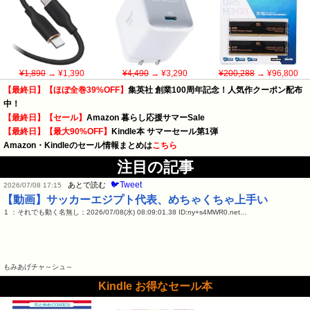
¥1,890
→ ¥1,390
¥4,490
→ ¥3,290
¥200,288
→ ¥96,800
【最終日】【ほぼ全巻39%OFF】
集英社 創業100周年記念！人気作クーポン配布
中！
【最終日】【セール】
Amazon 暮らし応援サマーSale
【最終日】【最大90%OFF】
Kindle本 サマーセール第1弾
Amazon・Kindleのセール情報まとめは
こちら
注目の記事
🐦Tweet
あとで読む
2026/07/08 17:15
【動画】サッカーエジプト代表、めちゃくちゃ上手い
1 ：それでも動く名無し：2026/07/08(水) 08:09:01.38 ID:ny+s4MWR0.net…
もみあげチャ～シュ～
Kindle お得なセール本