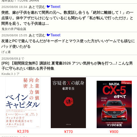
海外反応！ I LOVE JAPAN
🐦Tweet
あとで読む
2026/08/06 16:34
突然、嫁が子供を連れて間男の元へ。数度話し合うも「絶対に離婚して！」の一
点張り。体中アザだらけになっているにも関わらず「私が転んで打っただけ」と
間男を庇う。でも子供達は…
鬼女の井戸端会議
🐦Tweet
あとで読む
2026/08/06 15:05
友達とPCで遊んでるんだがキーボードとマウス使った方がいいゲームでも頑なに
パッド使いたがる
げぇ速
2026/08/09まで
[PR] 【期間限定無料】講談社 夏電書2026 アツい気持ちが胸を打つ…! こんな男
子に守られたい!頼れる男子特集
Kindleストア
¥2,376
¥770
¥900