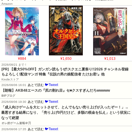
Amazon
¥884
¥1,650
¥1,013
2026/08/21 まで！
[PR] 【最大50%OFF】ガンガン読もうぜ!スクエニ夏祭り!!2026 チャンネル登録
もよろしく!配信マンガ 特集『伝説の男の娘配信者 たけお君!』他
Kindleストア
🐦Tweet
あとで読む
2026/08/06 16:01
【朗報】AKB48エースの『尻の割れ目』セ■クスすぎんだろwwwww
BIPブログ
🐦Tweet
あとで読む
2026/08/06 19:30
「成人向けゲームを大ヒットさせて、とんでもない売り上げが入ったぞー！」→
最悪すぎる結果になり、「売り上げ0円だけど、多額の税金を払え」という状況に
なって絶望
オレ的ゲーム速報＠刃
🐦Tweet
あとで読む
2026/08/06 17:35