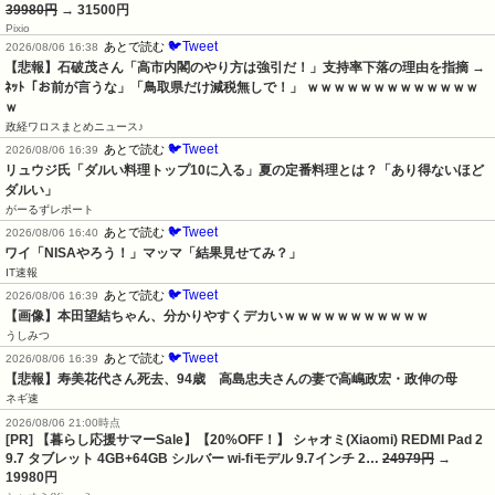
39980円
→ 31500円
Pixio
🐦Tweet
あとで読む
2026/08/06 16:38
【悲報】石破茂さん「高市内閣のやり方は強引だ！」支持率下落の理由を指摘 → 
ﾈｯﾄ「お前が言うな」「鳥取県だけ減税無しで！」 ｗｗｗｗｗｗｗｗｗｗｗｗｗ
ｗ
政経ワロスまとめニュース♪
🐦Tweet
あとで読む
2026/08/06 16:39
リュウジ氏「ダルい料理トップ10に入る」夏の定番料理とは？「あり得ないほど
ダルい」
がーるずレポート
🐦Tweet
あとで読む
2026/08/06 16:40
ワイ「NISAやろう！」マッマ「結果見せてみ？」
IT速報
🐦Tweet
あとで読む
2026/08/06 16:39
【画像】本田望結ちゃん、分かりやすくデカいｗｗｗｗｗｗｗｗｗｗｗ
うしみつ
🐦Tweet
あとで読む
2026/08/06 16:39
【悲報】寿美花代さん死去、94歳　高島忠夫さんの妻で高嶋政宏・政伸の母
ネギ速
2026/08/06 21:00時点
[PR] 【暮らし応援サマーSale】【20%OFF！】 シャオミ(Xiaomi) REDMI Pad 2
9.7 タブレット 4GB+64GB シルバー wi-fiモデル 9.7インチ 2…
24979円
→
19980円