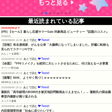
最近読まれている記事
2026/08/06まで
[PR]
【セール】暮らし応援サマーSale 対象商品 ビューティー『話題のコスメ』
Amazon
🐦Tweet
あとで読む
2026/08/06 16:35
【悲報】有名漫画家、がんを公表「大腸癌になってしまいました。肝臓に転移も
見られてステージ4です」
わんこーる速報！
🐦Tweet
あとで読む
2026/08/06 16:35
【命題】『FF6リメイク』を絶対に大ヒットさせるために、付け加えるべき要素
ゲーハー黙示録
🐦Tweet
あとで読む
2026/08/06 15:12
【衝撃】NHK、ようやく気づくｗｗｗｗｗｗｗｗｗ
NEWSまとめもりー
🐦Tweet
あとで読む
2026/08/06 15:11
蓮舫氏「高市総理のBGM付き被災地訪問動画ありえません！」← 蓮舫氏の国会議
事堂内撮影が掘り返される
エックス速報
🐦Tweet
あとで読む
2026/08/06 18:37
内田梨瑚受刑者「社会に戻りたいです」