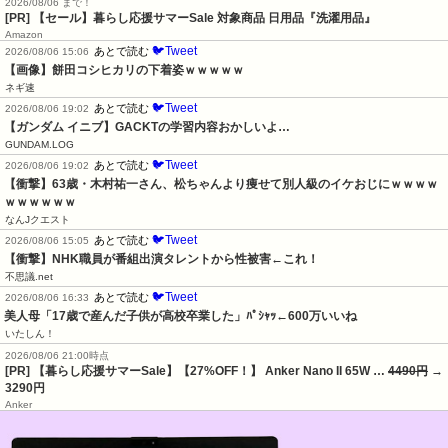
2026/08/06 まで！
[PR]
【セール】暮らし応援サマーSale 対象商品 日用品『洗濯用品』
Amazon
🐦Tweet
あとで読む
2026/08/06 15:06
【画像】餅田コシヒカリの下着姿ｗｗｗｗｗ
ネギ速
🐦Tweet
あとで読む
2026/08/06 19:02
【ガンダム イニブ】GACKTの学習内容おかしいよ…
GUNDAM.LOG
🐦Tweet
あとで読む
2026/08/06 19:02
【衝撃】63歳・木村祐一さん、松ちゃんより痩せて別人級のイケおじにｗｗｗｗ
ｗｗｗｗｗｗ
なんJクエスト
🐦Tweet
あとで読む
2026/08/06 15:05
【衝撃】NHK職員が番組出演タレントから性被害←これ！
不思議.net
🐦Tweet
あとで読む
2026/08/06 16:33
美人母「17歳で産んだ子供が高校卒業した」ﾊﾟｼｬｯ←600万いいね
いたしん！
2026/08/06 21:00時点
[PR] 【暮らし応援サマーSale】【27%OFF！】 Anker Nano II 65W …
4490円
→
3290円
Anker