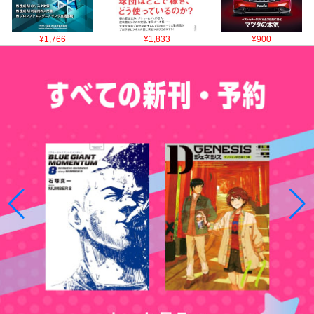
¥1,766
¥1,833
¥900