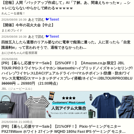
【悲報】人間「バックアップ作成して」AI「了解。あ、間違えちゃったｗ」→シ
ャレにならないやらかしで終わるｗｗｗｗｗ
わんこーる速報！
🐦Tweet
あとで読む
2026/08/06 16:39
【開催】今年の花火大会【中止】
まとめブレイド
🐦Tweet
あとで読む
2026/08/06 16:39
四捨五入したら還暦のリアル婆なのに電車で痴漢に遭った。人に言ったら「自意
識過剰w」って言われそうで、通報できなかったわ…
おにひめちゃんの監視部屋
2026/08/06
[PR] 【暮らし応援サマーSale】【25%OFF！】 【Amazon.co.jp 限定】JBL
TOUR PRO 3 ワイヤレスイヤホン bluetooth/ハイブリッドノイズキャンセリング/
ハイレゾワイヤレスLDAC/デュアルドライバー/マルチポイント/防塵・防水/ワイ
ヤレス充電対応/スマートタッチディスプレイ搭載/ネイビー /JBLTOURPRO3BLU
36000円
→ 26980円 （21:00時点）
JBL（ジェービーエル）
2026/08/06 21:00時点
[PR] 【暮らし応援サマーSale】【21%OFF！】 Pixio ゲーミングモニター
PX278Wave ホワイト 27インチ WQHD 180hz Fast IPS ゲーミング モニタ…