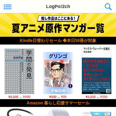
LogPo!2ch
Kindle日替わりセール ◆本日50冊が対象
¥1,100
→ ¥499
¥330
→ ¥99
¥1,210
→ ¥399
Amazon 暮らし応援サマーセール