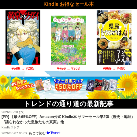
Kindle お得なセール本
¥589
→ ¥295
¥726
→ ¥363
¥968
→ ¥480
トレンドの通り道の最新記事
2026/08/20まで
[PR]
【最大65%OFF】Amazon公式 Kindle本 サマーセール第2弾（歴史・地理）
『語られなかった皇族たちの真実』他
Kindleストア
🐦Tweet
あとで読む
2026/08/07 05:09