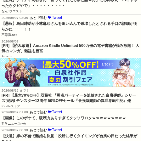
【悲報】ナイナイ岡村さん「言ってくれたら済む話やん」なるみさん「バイトや
ったらクビやで」・・・・・・・・・
なんJクエスト
🐦Tweet
あとで読む
2026/08/07 03:35
【悲報】島田紳助が小林麻耶さんを追い込んで破壊したとされる手口の詳細が明
らかに･･････！！
不思議.net
2026/08/07
[PR] 【読み放題】Amazon Kindle Unlimited 500万冊の電子書籍が読み放題！ 人
気のマンガ、雑誌も豊富
Amazon
2026/08/12 まで！
[PR] 【最大70%OFF】双葉社 『勇者パーティーを追放された白魔導師』シリー
ズ 完結! モンスター12周年 50%OFFセール『最強陰陽師の異世界転生記』他
Kindleストア
🐦Tweet
あとで読む
2026/08/07 01:00
【画像】このボケて、破壊力ありすぎてクッソワロタｗｗｗｗｗｗｗｗｗ
哲学ニュースnwk
🐦Tweet
あとで読む
2026/08/07 00:30
【決意】嫁の不倫で離婚を決意！役所に行くタイミングが台風の日だった結果が