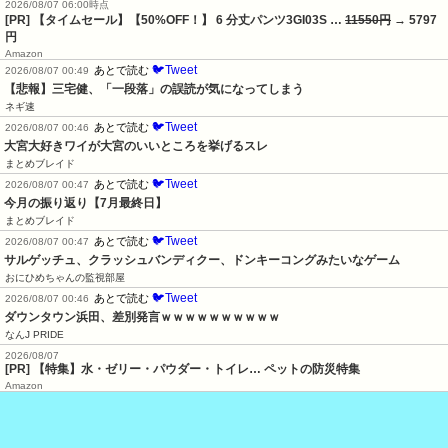
2026/08/07 06:00時点
[PR] 【タイムセール】【50%OFF！】 6 分丈パンツ3GI03S …
11550円
→ 5797
円
Amazon
🐦Tweet
あとで読む
2026/08/07 00:49
【悲報】三宅健、「一段落」の誤読が気になってしまう
ネギ速
🐦Tweet
あとで読む
2026/08/07 00:46
大宮大好きワイが大宮のいいところを挙げるスレ
まとめブレイド
🐦Tweet
あとで読む
2026/08/07 00:47
今月の振り返り【7月最終日】
まとめブレイド
🐦Tweet
あとで読む
2026/08/07 00:47
サルゲッチュ、クラッシュバンディクー、ドンキーコングみたいなゲーム
おにひめちゃんの監視部屋
🐦Tweet
あとで読む
2026/08/07 00:46
ダウンタウン浜田、差別発言ｗｗｗｗｗｗｗｗｗｗ
なんJ PRIDE
2026/08/07
[PR] 【特集】水・ゼリー・パウダー・トイレ… ペットの防災特集
Amazon