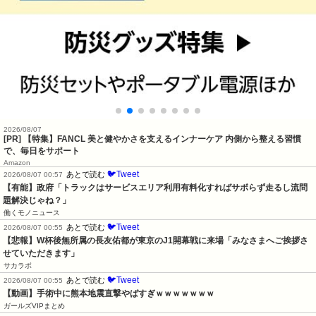
2026/08/07
[PR] 【特集】FANCL 美と健やかさを支えるインナーケア 内側から整える習慣
で、毎日をサポート
Amazon
🐦Tweet
あとで読む
2026/08/07 00:57
【有能】政府「トラックはサービスエリア利用有料化すればサボらず走るし流問
題解決じゃね？」
働くモノニュース
🐦Tweet
あとで読む
2026/08/07 00:55
【悲報】W杯後無所属の長友佑都が東京のJ1開幕戦に来場「みなさまへご挨拶さ
せていただきます」
サカラボ
🐦Tweet
あとで読む
2026/08/07 00:55
【動画】手術中に熊本地震直撃やばすぎｗｗｗｗｗｗｗ
ガールズVIPまとめ