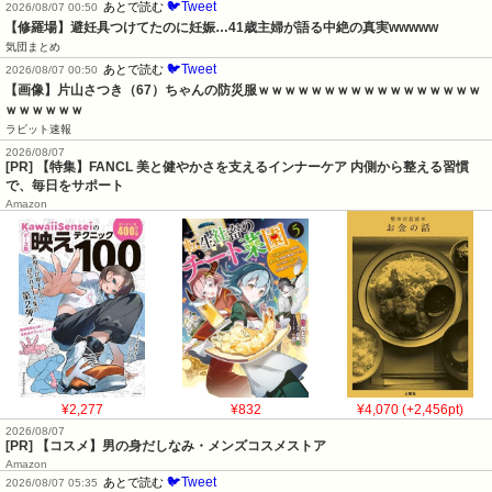
🐦Tweet
あとで読む
2026/08/07 00:50
【修羅場】避妊具つけてたのに妊娠…41歳主婦が語る中絶の真実wwwww
気団まとめ
🐦Tweet
あとで読む
2026/08/07 00:50
【画像】片山さつき（67）ちゃんの防災服ｗｗｗｗｗｗｗｗｗｗｗｗｗｗｗｗｗ
ｗｗｗｗｗｗ
ラビット速報
2026/08/07
[PR] 【特集】FANCL 美と健やかさを支えるインナーケア 内側から整える習慣
で、毎日をサポート
Amazon
¥2,277
¥832
¥4,070 (+2,456pt)
2026/08/07
[PR] 【コスメ】男の身だしなみ・メンズコスメストア
Amazon
🐦Tweet
あとで読む
2026/08/07 05:35