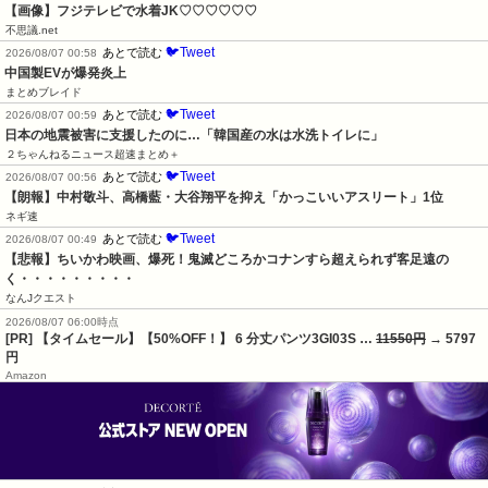
【画像】フジテレビで水着JK♡♡♡♡♡♡
不思議.net
🐦Tweet
あとで読む
2026/08/07 00:58
中国製EVが爆発炎上
まとめブレイド
🐦Tweet
あとで読む
2026/08/07 00:59
日本の地震被害に支援したのに…「韓国産の水は水洗トイレに」
２ちゃんねるニュース超速まとめ＋
🐦Tweet
あとで読む
2026/08/07 00:56
【朗報】中村敬斗、高橋藍・大谷翔平を抑え「かっこいいアスリート」1位
ネギ速
🐦Tweet
あとで読む
2026/08/07 00:49
【悲報】ちいかわ映画、爆死！鬼滅どころかコナンすら超えられず客足遠の
く・・・・・・・・・
なんJクエスト
2026/08/07 06:00時点
[PR] 【タイムセール】【50%OFF！】 6 分丈パンツ3GI03S …
11550円
→ 5797
円
Amazon