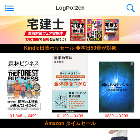
LogPo!2ch
Kindle日替わりセール ◆本日50冊が対象
¥1,848
→ ¥499
¥1,100
→ ¥499
¥880
→ ¥299
Amazon タイムセール