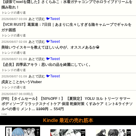
【頑張てnoelを隠した】さくらみこ：水着ガチャコンプでホロライブドリームを
掴み取れ！
トレンドの通り道
🐦Tweet
あとで読む
2026/08/07 03:09
【VCR RUST】葛葉達：7日目｜あまりに生々しすぎる陰キャムーブでギャルを
ガチ困惑
トレンドの通り道
🐦Tweet
あとで読む
2026/08/07 02:09
美味いウイスキーを教えてほしいんやが、オススメあるか🥃
トレンドの通り道
🐦Tweet
あとで読む
2026/08/07 01:09
【必見】四季凪アキラ：思い出の品を綺麗にしていく。
トレンドの通り道
🐦Tweet
あとで読む
2026/08/07 01:09
戌亥とことかいうVtuber
トレンドの通り道
2026/08/07 06:00時点
[PR] 【タイムセール】【50%OFF！】 【夏限定】 YOLU ヨル トリーツ サマー
ボディソープ リラックスナイトケア 保湿 乾燥対策 くすみケア ミント&ライチソ
ルベの香り メント…
1100円
→ 554円
I-ne
Kindle 最近の売れ筋本