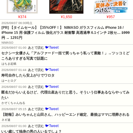
¥374
¥1,650
¥957
2026/08/07 06:00時点
[PR] 【タイムセール】【35%OFF！】 NIMASO ガラスフィルム iPhone 16 /
iPhone 15 用 保護フィルム 強化ガラス 耐衝撃 高透過率 6.1インチ 2枚セ…
1999
円
→ 1291円
NIMASO
🐦Tweet
あとで読む
2026/08/07 01:00
セクシー女優さん「アルファード一括で買っちゃう私って素敵！」→ツッコミど
ころありすぎる写真で話題に
はちま起稿
🐦Tweet
あとで読む
2026/08/07 01:44
寿司自作したら安上がりでワロタ
はーとログ
🐦Tweet
あとで読む
2026/08/07 01:00
匿名だからいえるけど、代理出産ありだと思う。そういう仕事あるならやってみ
たい
かぞくちゃんねる
🐦Tweet
あとで読む
2026/08/07 05:15
【朗報】みいちゃんと山田さん、ハッピーエンド確定、最後はママに埋葬される
ネギ速
🐦Tweet
あとで読む
2026/08/07 01:00
いい歳して独身の男の人いるでしょ？