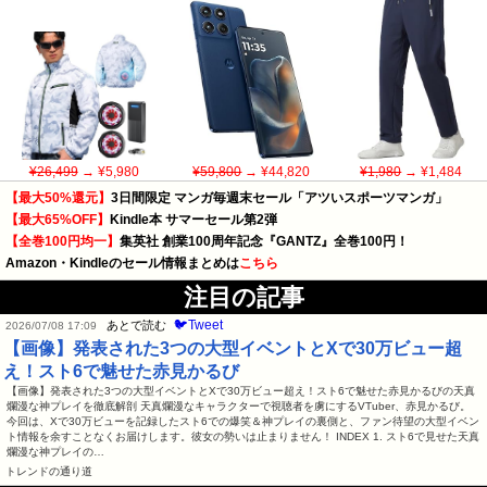
¥26,499
→ ¥5,980
¥59,800
→ ¥44,820
¥1,980
→ ¥1,484
【最大50%還元】
3日間限定 マンガ毎週末セール「アツいスポーツマンガ」
【最大65%OFF】
Kindle本 サマーセール第2弾
【全巻100円均一】
集英社 創業100周年記念『GANTZ』全巻100円！
Amazon・Kindleのセール情報まとめは
こちら
注目の記事
🐦Tweet
あとで読む
2026/07/08 17:09
【画像】発表された3つの大型イベントとXで30万ビュー超
え！スト6で魅せた赤見かるび
【画像】発表された3つの大型イベントとXで30万ビュー超え！スト6で魅せた赤見かるびの天真
爛漫な神プレイを徹底解剖 天真爛漫なキャラクターで視聴者を虜にするVTuber、赤見かるび。
今回は、Xで30万ビューを記録したスト6での爆笑＆神プレイの裏側と、ファン待望の大型イベン
ト情報を余すことなくお届けします。彼女の勢いは止まりません！ INDEX 1. スト6で見せた天真
爛漫な神プレイの…
トレンドの通り道