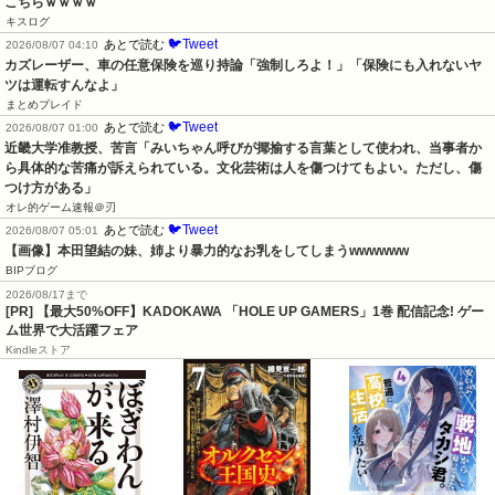
こちらｗｗｗｗ
キスログ
🐦Tweet
あとで読む
2026/08/07 04:10
カズレーザー、車の任意保険を巡り持論「強制しろよ！」「保険にも入れないヤ
ツは運転すんなよ」
まとめブレイド
🐦Tweet
あとで読む
2026/08/07 01:00
近畿大学准教授、苦言「みいちゃん呼びが揶揄する言葉として使われ、当事者か
ら具体的な苦痛が訴えられている。文化芸術は人を傷つけてもよい。ただし、傷
つけ方がある」
オレ的ゲーム速報＠刃
🐦Tweet
あとで読む
2026/08/07 05:01
【画像】本田望結の妹、姉より暴力的なお乳をしてしまうwwwwww
BIPブログ
2026/08/17まで
[PR] 【最大50%OFF】KADOKAWA 「HOLE UP GAMERS」1巻 配信記念! ゲー
ム世界で大活躍フェア
Kindleストア