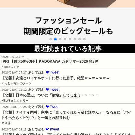
最近読まれている記事
2026/08/13まで
[PR]
【最大50%OFF】KADOKAWA カドサマー2026 第3弾
Kindleストア
🐦Tweet
あとで読む
2026/08/07 04:27
【悲報】友達とロイヤルホストに行った息子、絶望ｗｗｗｗｗｗｗ
ずっと日曜日のターン
🐦Tweet
あとで読む
2026/08/07 02:12
【悲報】日本の歴史、ついに『崩壊』してしまう・・・・・
NEWSまとめもりー
🐦Tweet
あとで読む
2026/08/07 00:25
【悲報】ナイナイ岡村、家事に「言ってくれたら済む話やん」→なるみに「バイ
トやったらクビやで」と一喝され黙り込む
ネギ速
🐦Tweet
あとで読む
2026/08/07 02:11