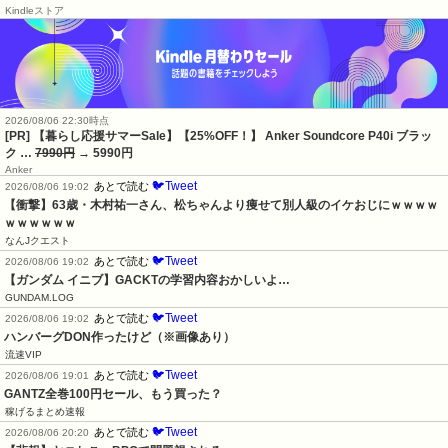
Kindleストア
2026/08/06 22:30時点
[PR] 【暮らし応援サマーSale】【25%OFF！】 Anker Soundcore P40i ブラッ
ク …
7990円
→ 5990円
Anker
🐦Tweet
あとで読む
2026/08/06 19:02
【衝撃】63歳・木村祐一さん、松ちゃんより痩せて別人級のイケおじにｗｗｗｗ
ｗｗｗｗｗｗ
なんJクエスト
🐦Tweet
あとで読む
2026/08/06 19:02
【ガンダム イニブ】GACKTの学習内容おかしいよ…
GUNDAM.LOG
🐦Tweet
あとで読む
2026/08/06 19:02
ハンバーグDON作ったけど（※画像あり）
流速VIP
🐦Tweet
あとで読む
2026/08/06 19:01
GANTZ全巻100円セール、もう買った？
稼げるまとめ速報
🐦Tweet
あとで読む
2026/08/06 20:20