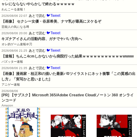
ャレにならないやらかしで終わるｗｗｗｗｗ
わんこーる速報！
🐦Tweet
あとで読む
2026/08/06 22:07
【画像】 セクシー女優・谷原希美、ナマ乳が最高にヌケるぞ
芸能人の気になる噂
🐦Tweet
あとで読む
2026/08/06 20:00
キズナアイさんの活動内容、ガチでヤバい方向へ
オレ的ゲーム速報＠刃
🐦Tweet
あとで読む
2026/08/06 21:25
【速報】ちんこ4cmしかないから病院行った結果ｗｗｗｗｗｗｗｗｗｗｗwwww
バズッター速報
🐦Tweet
あとで読む
2026/08/06 21:35
【画像】漫画家・桂正和の描いた最新パ0ツイラストにネット衝撃「この質感の出
し方」「実写かと思いました]
アニゲー速報
2026/08/06
[PR] 【サブスク】Microsoft 365/Adobe Creative Cloud/ノートン 360 オンライ
ンコード
Amazon