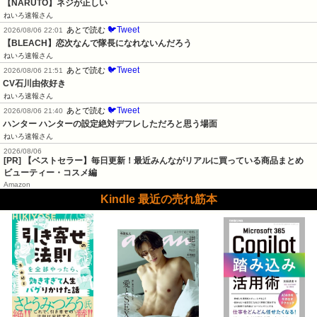
【NARUTO】ネジが正しい
ねいろ速報さん
🐦Tweet
あとで読む
2026/08/06 22:01
【BLEACH】恋次なんで隊長になれないんだろう
ねいろ速報さん
🐦Tweet
あとで読む
2026/08/06 21:51
CV石川由依好き
ねいろ速報さん
🐦Tweet
あとで読む
2026/08/06 21:40
ハンター ハンターの設定絶対デフレしただろと思う場面
ねいろ速報さん
2026/08/06
[PR] 【ベストセラー】毎日更新！最近みんながリアルに買っている商品まとめ
ビューティー・コスメ編
Amazon
Kindle 最近の売れ筋本