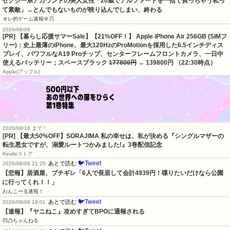
セクシー系アカウントの美人女性「20歳でアルファードを一括で買っちゃう私っ
て素敵」→とんでもないものが映り込んでしまい、終わる
オレ的ゲーム速報＠刃
2026/08/06
[PR] 【暮らし応援サマーSale】【21%OFF！】 Apple iPhone Air 256GB (SIMフ
リー)：史上最薄のiPhone、最大120HzのProMotionを採用した6.5インチディス
プレイ、パワフルなA19 Proチップ、センターフレームフロントカメラ、一日中
使えるバッテリー；スペースブラック
177800円
→ 139800円 （22:30時点）
Apple(アップル)
2026/08/16 まで！
[PR] 【最大50%OFF】SORAJIMA 私の幸せは、私が決める『シングルマザーの
転生悪女ですが、溺愛ルートつかみました!』3巻配信記念
Kindleストア
🐦Tweet
あとで読む
2026/08/06 21:25
【悲報】居酒屋、ブチギレ「6人で長居して会計4939円！喋りたいだけなら公園
に行ってくれ！！」
わんこーる速報！
🐦Tweet
あとで読む
2026/08/06 19:01
【速報】『ヤニねこ』攻めすぎてBPOに通報される
凹凸ちゃんねる