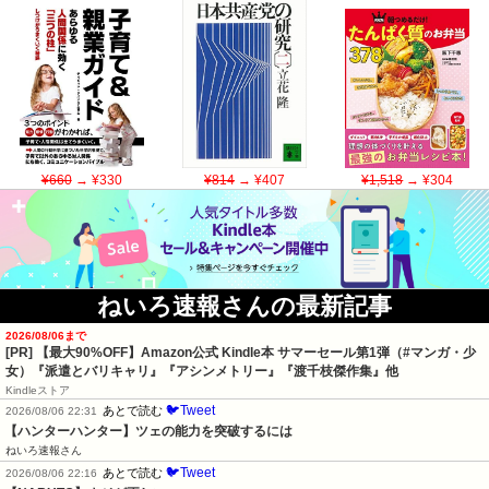
¥660
→ ¥330
¥814
→ ¥407
¥1,518
→ ¥304
ねいろ速報さんの最新記事
2026/08/06まで
[PR]
【最大90%OFF】Amazon公式 Kindle本 サマーセール第1弾（#マンガ・少
女）『派遣とバリキャリ』『アシンメトリー』『渡千枝傑作集』他
Kindleストア
🐦Tweet
あとで読む
2026/08/06 22:31
【ハンターハンター】ツェの能力を突破するには
ねいろ速報さん
🐦Tweet
あとで読む
2026/08/06 22:16