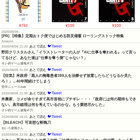
¥792
¥100
¥100
2026/08/06
[PR] 【特集】定期おトク便ではじめる防災備蓄 ローリングストック特集
Amazon
🐦Tweet
あとで読む
2026/08/06 21:30
野田クリスタルさん「イラストレーターの人が『AIに仕事を奪われる』って言っ
てるけど、あなた達は"仕事を奪う側"じゃない？」
オレ的ゲーム速報＠刃
🐦Tweet
あとで読む
2026/08/06 21:00
【狂気】米政府「黒人の梅毒患者399人を治療せず放置したらどうなるか見た
ろ！」→40年間続けてしまう
哲学ニュースnwk
🐦Tweet
あとで読む
2026/08/06 21:00
米農家、コメが余りすぎて高市首相にブチギレ・・・「政府には何の期待もでき
ない。高市総理は何を考えているのかな。もう愛想尽かした」
オレ的ゲーム速報＠刃
🐦Tweet
あとで読む
2026/08/06 19:01
【BLEACH】可哀想な斬魄刀
ねいろ速報さん
🐦Tweet
あとで読む
2026/08/06 22:00