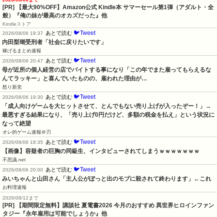
[PR]
【最大90%OFF】Amazon公式 Kindle本 サマーセール第1弾（アダルト・全
般）『俺の妹が最高のオカズだった』他
Kindleストア
🐦Tweet
あとで読む
2026/08/06 18:37
内田梨瑚受刑者「社会に戻りたいです」
稼げるまとめ速報
🐦Tweet
あとで読む
2026/08/06 20:47
母が近所の個人経営の店でバイトする事になり「この年でまた雇ってもらえるな
んてラッキー」と喜んでいたものの、雇われた理由が…
怒り新党
🐦Tweet
あとで読む
2026/08/06 19:30
「成人向けゲームを大ヒットさせて、とんでもない売り上げが入ったぞー！」→
最悪すぎる結果になり、「売り上げ0円だけど、多額の税金を払え」という状況に
なって絶望
オレ的ゲーム速報＠刃
🐦Tweet
あとで読む
2026/08/06 18:35
【画像】容疑者の巨胸の同級生、インタビューされてしまうｗｗｗｗｗｗｗ
不思議.net
🐦Tweet
あとで読む
2026/08/06 20:00
みいちゃんと山田さん「主人公がぽっと出のモブに殺されて終わります」←これ
お料理速報
2026/08/12まで
[PR] 【期間限定無料】講談社 夏電書2026 今月のおすすめ 異世界ヒロインファン
タジー『永年雇用は可能でしょうか』他