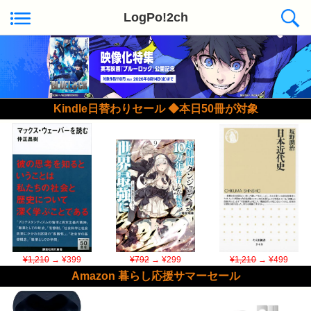
LogPo!2ch
Kindle日替わりセール ◆本日50冊が対象
¥1,210
→ ¥399
¥792
→ ¥299
¥1,210
→ ¥499
Amazon 暮らし応援サマーセール