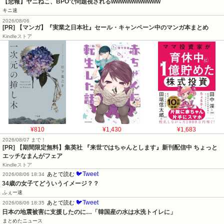
【悲報】ヤニねこ、BPOで問題視されるwwwwwwwwwww
キニ速
2026/08/06
[PR] 【マンガ】『実業之日本社』セール・キャンペーン中のマンガ本まとめ
Kindleストア
¥810
¥1,430
¥1,683
2026/08/07 まで！
[PR] 【期間限定無料】集英社 『来世ではちゃんとします』新刊配信中 ちょっと
エッチなまんがフェア
Kindleストア
🐦Tweet
あとで読む
2026/08/06 18:34
34歳の女子てどういうイメージ？？
ふぇー速
🐦Tweet
あとで読む
2026/08/06 18:35
日本の地震被害に支援したのに…「韓国産の水は水洗トイレに」
まとめたニュース