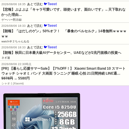
🐦Tweet
あとで読む
2026/08/06 18:35
【悲報】ぷよぷよ「キャラ可愛いです、頭使います、面白いです」←天下取れな
かった理由…
ゲーハー黙示録
🐦Tweet
あとで読む
2026/08/06 18:33
【朗報】「はだしのゲン」50%オフ！　「暴食のベルセルク」14巻無料ｗｗｗｗ
ｗｗ
watch＠２ちゃんねる
🐦Tweet
あとで読む
2026/08/06 18:33
【朗報】秋田に日本最大級AIデータセンター、UAEなどが2兆円規模の投資へ
ネギ速
2026/08/06 22:30時点
[PR] 【暮らし応援サマーSale】【7%OFF！】 Xiaomi Smart Band 10 スマート
ウォッチ シャオミ バンド 大画面 ランニング 睡眠 心拍 21日間持続 LINE通…
5978円
→ 5580円
シャオミ(Xiaomi)