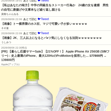
🐦Tweet
あとで読む
2026/08/06 19:01
【私はあなたの味方】中学の同級生をストーカー行為か　24歳の女を逮捕　男性
の自宅に唐揚げや文庫本など繰り返し届ける
資格ちゃんねる
🐦Tweet
あとで読む
2026/08/06 22:06
【画像】トー横界隈のホス狂、マジで可愛い子が多いｗｗｗｗｗ
ネギ速
🐦Tweet
あとで読む
2026/08/06 22:09
【画像】JK、三人以上になるとパ●ツ気にしなくなる法則ｗｗｗｗｗｗｗｗ
うしみつ
2026/08/06 22:30時点
[PR] 【暮らし応援サマーSale】【21%OFF！】 Apple iPhone Air 256GB (SIMフ
リー)：史上最薄のiPhone、最大120HzのProMotionを採用した…
177800円
→
139800円
Apple(アップル)