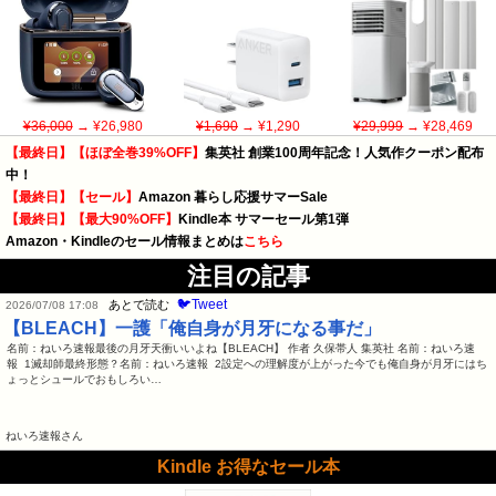
¥36,000
→ ¥26,980
¥1,690
→ ¥1,290
¥29,999
→ ¥28,469
【最終日】【ほぼ全巻39%OFF】
集英社 創業100周年記念！人気作クーポン配布
中！
【最終日】【セール】
Amazon 暮らし応援サマーSale
【最終日】【最大90%OFF】
Kindle本 サマーセール第1弾
Amazon・Kindleのセール情報まとめは
こちら
注目の記事
🐦Tweet
あとで読む
2026/07/08 17:08
【BLEACH】一護「俺自身が月牙になる事だ」
名前：ねいろ速報最後の月牙天衝いいよね【BLEACH】 作者 久保帯人 集英社 名前：ねいろ速
報 1滅却師最終形態？名前：ねいろ速報 2設定への理解度が上がった今でも俺自身が月牙にはち
ょっとシュールでおもしろい…
ねいろ速報さん
Kindle お得なセール本