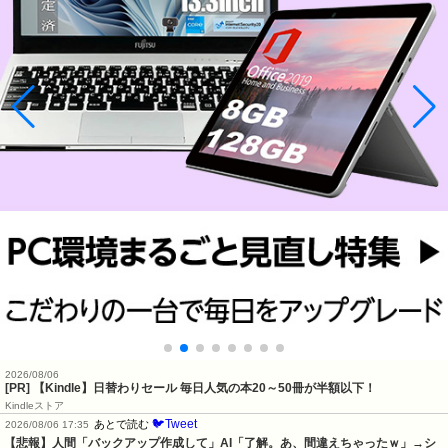
2026/08/06
[PR]
【Kindle】日替わりセール 毎日人気の本20～50冊が半額以下！
Kindleストア
🐦Tweet
あとで読む
2026/08/06 17:35
【悲報】人間「バックアップ作成して」AI「了解。あ、間違えちゃったｗ」→シ