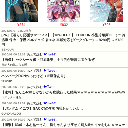
¥374
¥832
¥605
2026/08/07 23:30時点
[PR] 【暮らし応援サマーSale】【18%OFF！】 EENOUR 小型冷蔵庫 6L ミニ 冷
温庫 保冷・保温 ペルチェ式 省エネ 車載対応 (ダークグレー) …
8280円
→ 6789
円
EENOUR
🐦Tweet
あとで読む
2026/08/06 22:07
【画像】 セクシー女優・谷原希美、ナマ乳が最高にヌケるぞ
芸能人の気になる噂
🐦Tweet
あとで読む
2026/08/06 19:02
ハンバーグDON作ったけど（※画像あり）
流速VIP
🐦Tweet
あとで読む
2026/08/06 21:25
【速報】ちんこ4cmしかないから病院行った結果ｗｗｗｗｗｗｗｗｗｗｗwwww
バズッター速報
🐦Tweet
あとで読む
2026/08/06 19:02
【ガンダム イニブ】GACKTの学習内容おかしいよ…
GUNDAM.LOG
🐦Tweet
あとで読む
2026/08/06 19:02
【衝撃】63歳・木村祐一さん、松ちゃんより痩せて別人級のイケおじにｗｗｗｗ