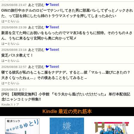
🐦Tweet
あとで読む
2026/08/06 23:47
GWの旅行中ホテルのロビーでナンパしてきた男に部屋バレしてずっとノックされ
た、って話を姉にしたら姉のトラウマスイッチを押してしまったみたい
はーとらいふ
🐦Tweet
あとで読む
2026/08/06 23:39
新居を立てた時にお祝いをもらったのでママ友3名をうちに招待。そのうちのＡさ
ん、うちに来るなり玄関から奥に向かって写メ
はーとらいふ
🐦Tweet
あとで読む
2026/08/06 23:18
貧乏パスタ教えて！
はーとらいふ
🐦Tweet
あとで読む
2026/08/06 22:57
寝てる彼氏が私のもこもこ服をナデナデ。すると…彼「マルぅ…遊びにきたの？
大きくなったねぇ…」その後あることをしてみると→
はーとらいふ
2026/08/15 まで！
[PR] 【期間限定無料】小学館 『モラ夫から逃げたいだけだった』 単行本配信記
念!ニャンコミック特集!!
Kindleストア
Kindle 最近の売れ筋本