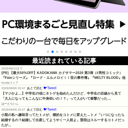
最近読まれている記事
2026/08/13まで
[PR]
【最大50%OFF】KADOKAWA カドサマー2026 第3弾（#男性コミック）
『Fateシリーズ』『ロード・エルメロイＩＩ世の事件簿』『MELTY BLOOD』他
Kindleストア
🐦Tweet
あとで読む
2026/08/06 20:47
【マジかよ…】中学生の頃にネトゲを始めたんだけど、中学生の目線から見て
「大人になってもこんなに中身幼いの！？」って人がいて衝撃だった…
はーとらいふ
🐦Tweet
あとで読む
2026/08/06 20:47
小梨の私へ嫌味言ってたトメが、標的をコトメに変えた→トメ「いつになったら
結婚するの？結婚して出産してようやく一人前よ」普段はスルーするコトメだっ
たが…