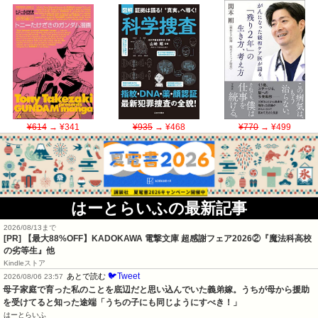
¥614
→ ¥341
¥935
→ ¥468
¥770
→ ¥499
はーとらいふの最新記事
2026/08/13まで
[PR] 【最大88%OFF】KADOKAWA 電撃文庫 超感謝フェア2026②『魔法科高校
の劣等生』他
Kindleストア
🐦Tweet
あとで読む
2026/08/06 23:57
母子家庭で育った私のことを底辺だと思い込んでいた義弟嫁。うちが母から援助
を受けてると知った途端「うちの子にも同じようにすべき！」
はーとらいふ