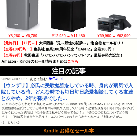
¥8,280
→ ¥6,789
¥12,980
→ ¥11,480
¥69,990
→ ¥62,990
【最終日】【11円～】
大洋図書『兎～野性の闘牌～』他 全巻セール有り！
【全巻100円均一】
集英社 創業100周年記念『GANTZ』全巻100円！
【全巻99円】
秋田書店『ババンババンバンバンパイア』最新巻発売記念！
Amazon・Kindleのセール情報まとめは
こちら
注目の記事
🐦Tweet
あとで読む
2026/07/08 16:57
【ウンザリ】必氏に受験勉強をしている時、身内が病気で入
院している時、どんな時でも毎日毎日恋愛相談してくる友達
と友やめ。2年が限界でした…
287: おさかなくわえた名無しさん＠＼(^o^)／ 2016/05/16(月) 15:35:32.71 ID:YFDCgH5R.net
受験勉強を必氏にしている時や身内が病気で入院している時に 恋愛相談を毎日毎日聞かされて氏
にそうになった 内容は「の場合彼は私をどう思ってるか？」「彼のこの行動についてどう思
う？」「彼は私を好きだと思う？」エスパーじゃねえからわかんねーよ 「別れた方が…
はーとらいふ
Kindle お得なセール本