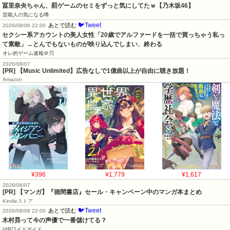
冨里奈央ちゃん、罰ゲームのセミをずっと気にしてたｗ【乃木坂46】
芸能人の気になる噂
🐦Tweet
あとで読む
2026/08/06 22:00
セクシー系アカウントの美人女性「20歳でアルファードを一括で買っちゃう私っ
て素敵」→とんでもないものが映り込んでしまい、終わる
オレ的ゲーム速報＠刃
2026/08/07
[PR] 【Music Unlimited】広告なしで1億曲以上が自由に聴き放題！
Amazon
¥396
¥1,779
¥1,617
2026/08/07
[PR] 【マンガ】『徳間書店』セール・キャンペーン中のマンガ本まとめ
Kindleストア
🐦Tweet
あとで読む
2026/08/06 22:00
木村昴って今の声優で一番儲けてる？
VIPワイドガイド