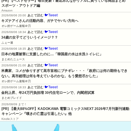
[PR] 【ベストセラー】毎日更新！最近みんながリアルに買っている商品まとめ
スポーツ・アウトドア編
Amazon
🐦Tweet
あとで読む
2026/08/06 20:00
キズナアイさんの活動内容、ガチでヤバい方向へ
オレ的ゲーム速報＠刃
🐦Tweet
あとで読む
2026/08/06 18:34
34歳の女子てどういうイメージ？？
ふぇー速
🐦Tweet
あとで読む
2026/08/06 18:35
日本の地震被害に支援したのに…「韓国産の水は水洗トイレに」
まとめたニュース
🐦Tweet
あとで読む
2026/08/06 21:00
米農家、コメが余りすぎて高市首相にブチギレ・・・「政府には何の期待もでき
ない。高市総理は何を考えているのかな。もう愛想尽かした」
オレ的ゲーム速報＠刃
🐦Tweet
あとで読む
2026/08/06 18:33
金利上昇、年24万円負担増 30代住宅ローンで、内閣府試算
まとめブレイド
2026/08/09 まで！
[PR] 【最大88%OFF】KADOKAWA 電撃コミックスNEXT 2026年7月刊新刊連動
キャンペーン『嘆きの亡霊は引退したい』他
Kindleストア