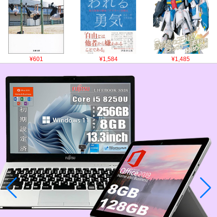
¥601
¥1,584
¥1,485