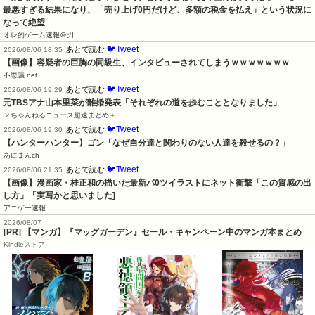
最悪すぎる結果になり、「売り上げ0円だけど、多額の税金を払え」という状況に
なって絶望
オレ的ゲーム速報＠刃
🐦Tweet
あとで読む
2026/08/06 18:35
【画像】容疑者の巨胸の同級生、インタビューされてしまうｗｗｗｗｗｗｗ
不思議.net
🐦Tweet
あとで読む
2026/08/06 19:29
元TBSアナ山本里菜が離婚発表「それぞれの道を歩むこととなりました」
２ちゃんねるニュース超速まとめ＋
🐦Tweet
あとで読む
2026/08/06 19:30
【ハンターハンター】ゴン「なぜ自分達と関わりのない人達を殺せるの？」
あにまんch
🐦Tweet
あとで読む
2026/08/06 21:35
【画像】漫画家・桂正和の描いた最新パ0ツイラストにネット衝撃「この質感の出
し方」「実写かと思いました]
アニゲー速報
2026/08/07
[PR] 【マンガ】『マッグガーデン』セール・キャンペーン中のマンガ本まとめ
Kindleストア