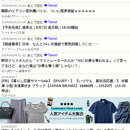
🐦Tweet
あとで読む
2026/08/06 22:00
隣家のエアコン室外機バトル、ついに限界突破ｗｗｗｗｗｗ
もみあげチャ～シュ～
🐦Tweet
あとで読む
2026/08/06 22:00
【予告先発】達孝太｜8月7日 楽天戦｜18:00開始
ファイターズ王国
🐦Tweet
あとで読む
2026/08/06 22:00
【戦後最長】日本、なんと74ヶ月連続で景気回復していた‥‥
ライフハックちゃんねる弐式
🐦Tweet
あとで読む
2026/08/06 21:30
野田クリスタルさん「イラストレーターの人が『AIに仕事を奪われる』って言っ
てるけど、あなた達は"仕事を奪う側"じゃない？」
オレ的ゲーム速報＠刃
2026/08/07
[PR] 【暮らし応援サマーSale】【8%OFF！】 【いつでも、新生活応援。】 冷蔵
庫 小型 冷凍庫付き ブラック【JAPAN BRAND】
16880円
→ 15520円 （23:30
時点）
TOP FILM
2026/08/07