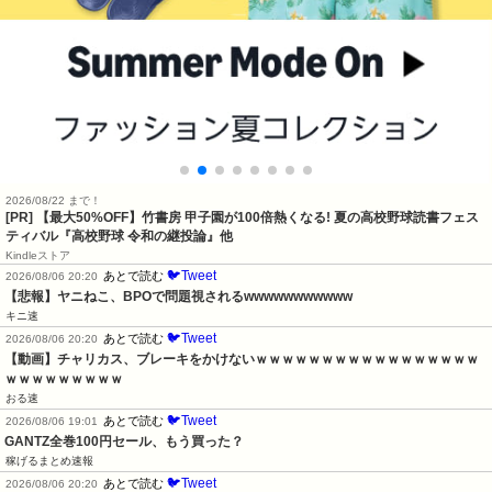
2026/08/22 まで！
[PR] 【最大50%OFF】竹書房 甲子園が100倍熱くなる! 夏の高校野球読書フェス
ティバル『高校野球 令和の継投論』他
Kindleストア
🐦Tweet
あとで読む
2026/08/06 20:20
【悲報】ヤニねこ、BPOで問題視されるwwwwwwwwwww
キニ速
🐦Tweet
あとで読む
2026/08/06 20:20
【動画】チャリカス、ブレーキをかけないｗｗｗｗｗｗｗｗｗｗｗｗｗｗｗｗｗ
ｗｗｗｗｗｗｗｗｗ
おる速
🐦Tweet
あとで読む
2026/08/06 19:01
GANTZ全巻100円セール、もう買った？
稼げるまとめ速報
🐦Tweet
あとで読む
2026/08/06 20:20