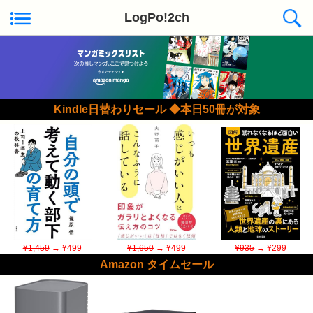
LogPo!2ch
Kindle日替わりセール ◆本日50冊が対象
¥1,459
→ ¥499
¥1,650
→ ¥499
¥935
→ ¥299
Amazon タイムセール