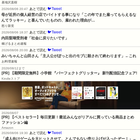
基地沢直樹
🐦Tweet
あとで読む
2026/08/06 20:47
母が近所の個人経営の店でバイトする事になり「この年でまた雇ってもらえるな
んてラッキー」と喜んでいたものの、雇われた理由が…
怒り新党
🐦Tweet
あとで読む
2026/08/06 18:37
内田梨瑚受刑者「社会に戻りたいです」
稼げるまとめ速報
🐦Tweet
あとで読む
2026/08/06 20:00
みいちゃんと山田さん「主人公がぽっと出のモブに殺されて終わります」←これ
お料理速報
2026/08/12まで
[PR] 【期間限定無料】小学館 『パーフェクトグリッター』 新刊配信記念フェア!
Kindleストア
2026/08/07
[PR] 【ベストセラー】毎日更新！最近みんながリアルに買っている商品まとめ
ファッション編
Amazon
🐦Tweet
あとで読む
2026/08/06 19:30
「成人向けゲームを大ヒットさせて、とんでもない売り上げが入ったぞー！」→