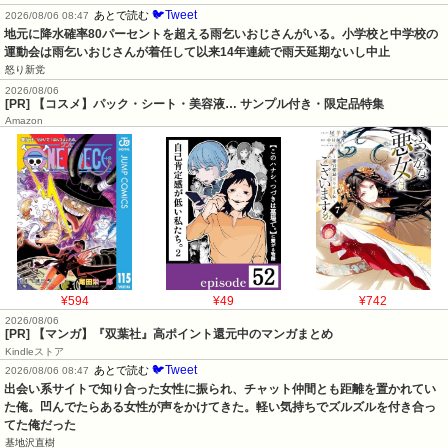
🐦Tweet
あとで読む
2026/08/06 08:47
地元に降水確率80パーセントを超える雨乞いおじさんがいる。小学校と中学校の
運動会は雨乞いおじさんが着任して以来14年連続で雨天延期ないし中止
怒り新党
2026/08/06
[PR] 【コスメ】パック・シート・美容液… サンプル付き・限定品特集
Amazon
¥594
¥49
¥742
2026/08/06
[PR] 【マンガ】『双葉社』高ポイント還元中のマンガまとめ
Kindleストア
🐦Tweet
あとで読む
2026/08/06 08:47
出会い系サイトで知り合った女性に振られ、チャット仲間とも距離を置かれてい
た俺。凹んでたらある女性が声をかけてきた。軽い気持ちでズルズルを付き合っ
てた俺だった
基地沢直樹