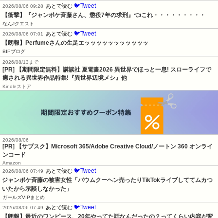
🐦Tweet
あとで読む
2026/08/06 09:28
【衝撃】『ジャンポケ斉藤さん、懲役7年の求刑』👈これ・・・・・・・・・
なんJクエスト
🐦Tweet
あとで読む
2026/08/06 07:01
【朗報】Perfumeさんの生足エッッッッッッッッッッッ
BIPブログ
2026/08/13まで
[PR] 【期間限定無料】講談社 夏電書2026 異世界でほっと一息! スローライフで
癒される異世界作品特集!『異世界辺境メシ』他
Kindleストア
2026/08/06
[PR] 【サブスク】Microsoft 365/Adobe Creative Cloud/ノートン 360 オンライ
ンコード
Amazon
🐦Tweet
あとで読む
2026/08/06 07:49
ジャンポケ斉藤の被害女性「バウムクーヘン売ったりTikTokライブしててムカつ
いたから示談しなかった」
ガールズVIPまとめ
🐦Tweet
あとで読む
2026/08/06 07:49
【朗報】最近のワンピース、20年やってた話なんだったの？ってくらい内容が変