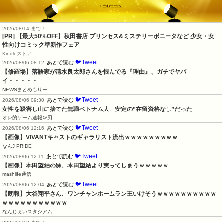
2026/08/14 まで！
[PR] 【最大50%OFF】秋田書店 プリンセス&ミステリーボニータなど 少女・女
性向けコミック準新作フェア
Kindleストア
🐦Tweet
あとで読む
2026/08/06 08:12
【修羅場】落語家が清水良太郎さんを恨んでる『理由』、ガチでヤバ
イ・・・・・
NEWSまとめもりー
🐦Tweet
あとで読む
2026/08/06 09:30
女性を殺害し山に捨てた無職ベトナム人、安定の”在留資格なし”だった
オレ的ゲーム速報＠刃
🐦Tweet
あとで読む
2026/08/06 12:16
【画像】VIVANTキャストのギャラリスト流出ｗｗｗｗｗｗｗｗｗ
なんJ PRIDE
🐦Tweet
あとで読む
2026/08/06 12:11
【画像】本田望結の妹、本田望結より実ってしまうｗｗｗｗｗ
mashlife通信
🐦Tweet
あとで読む
2026/08/06 12:04
【朗報】大谷翔平さん、ワンチャンホームラン王いけそうｗｗｗｗｗｗｗｗｗｗ
ｗｗｗｗｗｗｗｗｗｗｗ
なんじぇいスタジアム