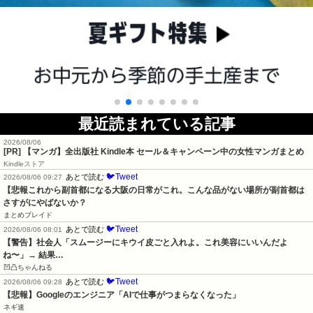
最近読まれている記事
2026/08/06
[PR] 【マンガ】全出版社 Kindle本 セール＆キャンペーン中の女性マンガまとめ
Kindleストア
🐦Tweet
あとで読む
2026/08/06 09:27
【悲報これから副首都になる大阪の日常がこれ。こんな品がない場所が副首都は
さすがにやばないか？
まとめブレイド
🐦Tweet
あとで読む
2026/08/06 08:01
【警告】社会人「スムージーにキウイ皮ごと入れよ。これ美容にいいんだよ
ね〜」→ 結果…
凹凸ちゃんねる
🐦Tweet
あとで読む
2026/08/06 09:28
【悲報】Googleのエンジニア「AIで仕事がつまらなくなった」
ネギ速