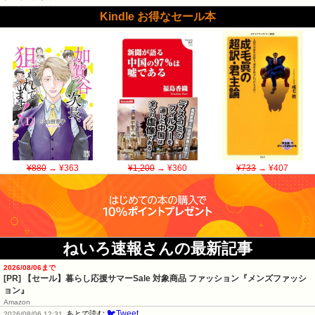
Kindle お得なセール本
¥880
→ ¥363
¥1,200
→ ¥360
¥733
→ ¥407
ねいろ速報さんの最新記事
2026/08/06まで
[PR]
【セール】暮らし応援サマーSale 対象商品 ファッション『メンズファッシ
ョン』
Amazon
🐦Tweet
あとで読む
2026/08/06 12:31