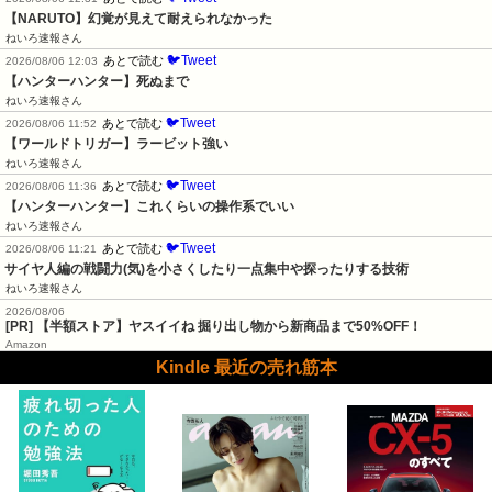
【NARUTO】幻覚が見えて耐えられなかった
ねいろ速報さん
🐦Tweet
あとで読む
2026/08/06 12:03
【ハンターハンター】死ぬまで
ねいろ速報さん
🐦Tweet
あとで読む
2026/08/06 11:52
【ワールドトリガー】ラービット強い
ねいろ速報さん
🐦Tweet
あとで読む
2026/08/06 11:36
【ハンターハンター】これくらいの操作系でいい
ねいろ速報さん
🐦Tweet
あとで読む
2026/08/06 11:21
サイヤ人編の戦闘力(気)を小さくしたり一点集中や探ったりする技術
ねいろ速報さん
2026/08/06
[PR] 【半額ストア】ヤスイイね 掘り出し物から新商品まで50%OFF！
Amazon
Kindle 最近の売れ筋本