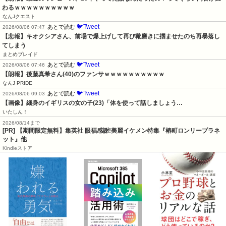
わるｗｗｗｗｗｗｗｗｗｗ
なんJクエスト
🐦Tweet
あとで読む
2026/08/06 07:47
【悲報】キオクシアさん、前場で爆上げして再び靴磨きに掴ませたのち再暴落し
てしまう
まとめブレイド
🐦Tweet
あとで読む
2026/08/06 07:46
【朗報】後藤真希さん(40)のファンサｗｗｗｗｗｗｗｗｗｗ
なんJ PRIDE
🐦Tweet
あとで読む
2026/08/06 09:03
【画像】細身のイギリスの女の子(23)「体を使って話しましょう…
いたしん！
2026/08/14まで
[PR] 【期間限定無料】集英社 眼福感謝!美麗イケメン特集『椿町ロンリープラネ
ット』他
Kindleストア