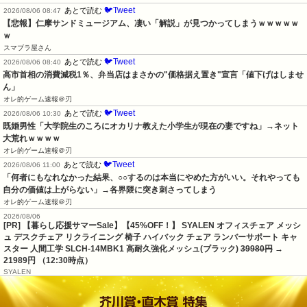
🐦Tweet
あとで読む
2026/08/06 08:47
【悲報】仁摩サンドミュージアム、凄い「解説」が見つかってしまうｗｗｗｗｗ
ｗ
スマブラ屋さん
🐦Tweet
あとで読む
2026/08/06 08:40
高市首相の消費減税1％、弁当店はまさかの"価格据え置き"宣言「値下げはしませ
ん」
オレ的ゲーム速報＠刃
🐦Tweet
あとで読む
2026/08/06 10:30
既婚男性「大学院生のころにオカリナ教えた小学生が現在の妻ですね」→ネット
大荒れｗｗｗｗ
オレ的ゲーム速報＠刃
🐦Tweet
あとで読む
2026/08/06 11:00
「何者にもなれなかった結果、○○するのは本当にやめた方がいい。それやっても
自分の価値は上がらない」→各界隈に突き刺さってしまう
オレ的ゲーム速報＠刃
2026/08/06
[PR] 【暮らし応援サマーSale】【45%OFF！】 SYALEN オフィスチェア メッシ
ュ デスクチェア リクライニング 椅子 ハイバック チェア ランバーサポート キャ
スター 人間工学 SLCH-14MBK1 高耐久強化メッシュ(ブラック)
39980円
→
21989円 （12:30時点）
SYALEN