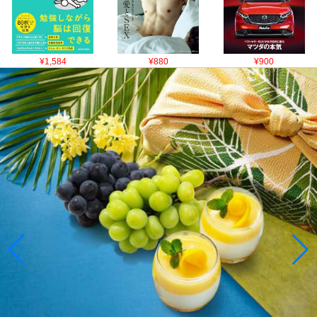
¥1,584
¥880
¥900