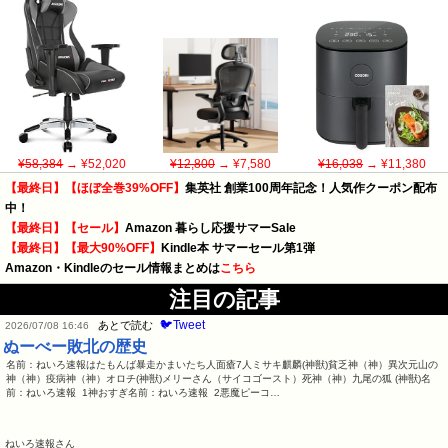
¥58,384
→ ¥52,020
¥12,800
→ ¥7,580
¥16,038
→ ¥11,380
【最終日】【ほぼ全巻39%OFF】
集英社 創業100周年記念！人気作クーポン配布
中！
【最終日】【セール】
Amazon 暮らし応援サマーSale
【最終日】【最大90%OFF】
Kindle本 サマーセール第1弾
Amazon・Kindleのセール情報まとめは
こちら
注目の記事
🐦Tweet
あとで読む
2026/07/08 16:46
ぬーべー敗北の歴史
名前：ねいろ速報はたもんば暴走かまいたち人面瘡7人ミサキ麒麟(神獣)貧乏神（神）異次元山の
神（神）疫病神（神）オロチ(神獣)メリーさん（サイコゴースト）死神（神）九尾の狐 (神獣)名
前：ねいろ速報 1神おすぎ名前：ねいろ速報 2悪魔ピーコ…
ねいろ速報さん