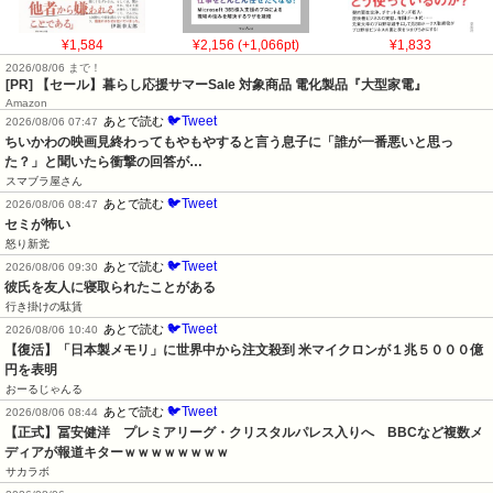
¥1,584
¥2,156 (+1,066pt)
¥1,833
2026/08/06 まで！
[PR]
【セール】暮らし応援サマーSale 対象商品 電化製品『大型家電』
Amazon
🐦Tweet
あとで読む
2026/08/06 07:47
ちいかわの映画見終わってもやもやすると言う息子に「誰が一番悪いと思っ
た？」と聞いたら衝撃の回答が…
スマブラ屋さん
🐦Tweet
あとで読む
2026/08/06 08:47
セミが怖い
怒り新党
🐦Tweet
あとで読む
2026/08/06 09:30
彼氏を友人に寝取られたことがある
行き掛けの駄賃
🐦Tweet
あとで読む
2026/08/06 10:40
【復活】「日本製メモリ」に世界中から注文殺到 米マイクロンが１兆５０００億
円を表明
おーるじゃんる
🐦Tweet
あとで読む
2026/08/06 08:44
【正式】冨安健洋　プレミアリーグ・クリスタルパレス入りへ　BBCなど複数メ
ディアが報道キターｗｗｗｗｗｗｗｗ
サカラボ