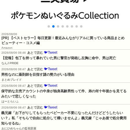
2026/08/06
[PR] 【ベストセラー】毎日更新！最近みんながリアルに買っている商品まとめ
ビューティー・コスメ編
Amazon
🐦Tweet
あとで読む
2026/08/06 08:46
【悲報】包丁を持って暴れていた男に警官が発砲し左胸に命中、男は死亡
なんJ PRIDE
🐦Tweet
あとで読む
2026/08/06 08:47
男性なのに薬剤師を目指す謎の勢力がいる理由
まとめブレイド
🐦Tweet
あとで読む
2026/08/06 08:47
保守的な主売アカウントの中身が独身高齢男性って件、弟の何十年後かを見てる
みたいで悲しくなった
はーとらいふ
🐦Tweet
あとで読む
2026/08/06 08:47
義兄嫁「お下がりしてもらったベビーカー不要になったんだけどどうしたらい
い？」私「そちらで自由に処分して構いませんよ」義兄嫁「じゃあ後で処分費用
知らせるね」
おにひめちゃんの監視部屋