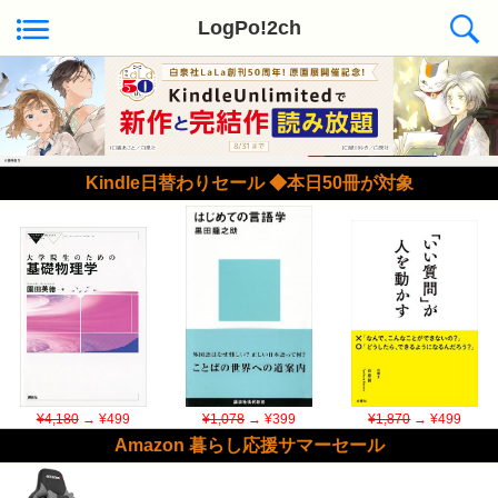
LogPo!2ch
Kindle日替わりセール ◆本日50冊が対象
¥4,180
→ ¥499
¥1,078
→ ¥399
¥1,870
→ ¥499
Amazon 暮らし応援サマーセール