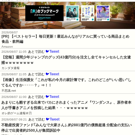
2026/08/07
[PR] 【ベストセラー】毎日更新！最近みんながリアルに買っている商品まとめ
食品・飲料編
Amazon
🐦Tweet
あとで読む
2026/08/07 11:05
【悲報】週間少年ジャンプのグッズ(43億円分)を注文し全てキャンセルした女逮
捕ｗｗｗｗｗｗｗｗ
カンダタ速報
🐦Tweet
あとで読む
2026/08/07 11:05
【画像】生活保護女「これが私の今月の家計簿です。これのどこが“いい思い”し
てるんですか･･････？」⇒！！
不思議.net
🐦Tweet
あとで読む
2026/08/07 11:00
あまりにも酷すぎる出来でバカにされまくったアニメ『ワンダンス』、原作者本
人が手書きアニメを投稿した結果・・・ｗｗｗｗｗｗ
オレ的ゲーム速報＠刃
🐦Tweet
あとで読む
2026/08/07 09:21
不動産投資ファンド｢みんなで大家さん｣､約2881億円の債務超過 分配金の支払い
停止で出資者約2500人が集団訴訟中