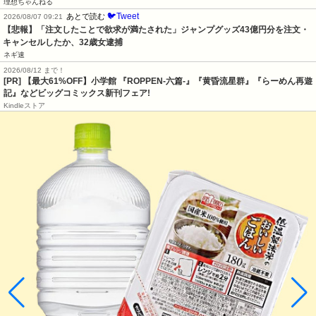
理想ちゃんねる
🐦Tweet
あとで読む
2026/08/07 09:21
【悲報】「注文したことで欲求が満たされた」ジャンプグッズ43億円分を注文・
キャンセルしたか、32歳女逮捕
ネギ速
2026/08/12 まで！
[PR] 【最大61%OFF】小学館 『ROPPEN-六篇-』『黄昏流星群』『らーめん再遊
記』などビッグコミックス新刊フェア!
Kindleストア