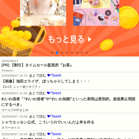
2026/08/07
[PR] 【割引】タイムセール監視所『お茶』
Amazon
🐦Tweet
あとで読む
2026/08/07 12:15
【画像】池田エライザ、ぽっちゃりしてしまう・・・
【2ch】ニュー速クオリティ
🐦Tweet
あとで読む
2026/08/07 11:56
れいわ信者「“れいわ信者”や“れいわ知能”といった表現は差別的。放送禁止用語
にするべき」
ガールズVIPまとめ
🐦Tweet
あとで読む
2026/08/07 10:00
シャウエッセン公式、こういうのでいいんだよ丼を作る
ネラーボイス
🐦Tweet
あとで読む
2026/08/07 10:00