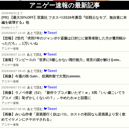
アニゲー速報の最新記事
2026/08/31まで
[PR] 【最大30%OFF】双葉社 フタスペ!2026年夏⑤『狂戦士なモブ、無自覚に本
編を破壊する』他
Kindleストア
🐦Tweet
あとで読む
2026/08/07 12:45
【悲報】Z世代「求刑7年のジャンポケ斎藤は口封じに被害者殺した方が量刑軽か
っただろ」←1万いいね
アニゲー速報
🐦Tweet
あとで読む
2026/08/07 11:45
【速報】ワンピースの「世界に5種しかない飛行能力」発言の謎が解けるww..
アニゲー速報
🐦Tweet
あとで読む
2026/08/07 09:45
【画像】今週の咲-Saki-、役満炸裂で大荒れwwww.
アニゲー速報
🐦Tweet
あとで読む
2026/08/07 07:45
【画像】ラノベ作家（52）「新作ラブコメ書いたぞ！ｗ」X民「いい歳こいてラ
ブコメ（笑）恥ずかしくないの？」←やめたれｗと話題に
アニゲー速報
🐦Tweet
あとで読む
2026/08/07 00:36
【画像】みい山作者「居酒屋行く奴はバカ。ホストの初回なら居酒屋より安く飲
めてイケメンにチヤホヤされる」
アニゲー速報