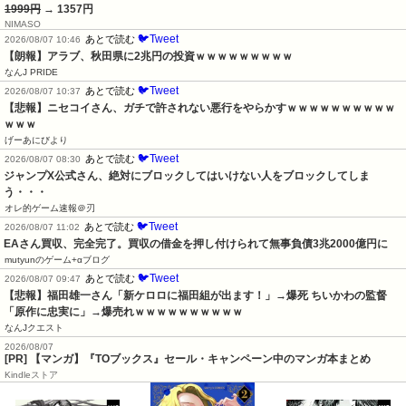
1999円
→ 1357円
NIMASO
🐦Tweet
あとで読む
2026/08/07 10:46
【朗報】アラブ、秋田県に2兆円の投資ｗｗｗｗｗｗｗｗｗ
なんJ PRIDE
🐦Tweet
あとで読む
2026/08/07 10:37
【悲報】ニセコイさん、ガチで許されない悪行をやらかすｗｗｗｗｗｗｗｗｗｗ
ｗｗｗ
げーあにびより
🐦Tweet
あとで読む
2026/08/07 08:30
ジャンプX公式さん、絶対にブロックしてはいけない人をブロックしてしま
う・・・
オレ的ゲーム速報＠刃
🐦Tweet
あとで読む
2026/08/07 11:02
EAさん買収、完全完了。買収の借金を押し付けられて無事負債3兆2000億円に
mutyunのゲーム+αブログ
🐦Tweet
あとで読む
2026/08/07 09:47
【悲報】福田雄一さん「新ケロロに福田組が出ます！」→爆死 ちいかわの監督
「原作に忠実に」→爆売れｗｗｗｗｗｗｗｗｗｗ
なんJクエスト
2026/08/07
[PR] 【マンガ】『TOブックス』セール・キャンペーン中のマンガ本まとめ
Kindleストア