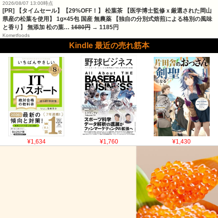
2026/08/07 13:00時点
[PR] 【タイムセール】【29%OFF！】 松葉茶 【医学博士監修ｘ厳選された岡山
県産の松葉を使用】 1g×45包 国産 無農薬 【独自の分別式焙煎による格別の風味
と香り】 無添加 松の葉…
1680円
→ 1185円
Kometfoods
Kindle 最近の売れ筋本
¥1,634
¥1,760
¥1,430