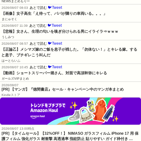
NEWSまとめもりー
🐦Tweet
あとで読む
2026/08/07 08:03
【画像】女子高生「え待って、パパが隣りの車両いる。。。」
まにゅそく
🐦Tweet
あとで読む
2026/08/07 11:39
【悲報】女さん、生理の匂いを嗅ぎ分けられる男にイライラ⇒ｗｗｗ
うしみつ
🐦Tweet
あとで読む
2026/08/07 08:57
【正論乙】メシマズ嫁のご飯を息子が残した。「勿体ない！」とキレる嫁。する
と息子、ブチギレこう叫んだ
はーとらいふ
🐦Tweet
あとで読む
2026/08/07 10:45
【動画】ショートスリーパー堀さん、対面で高須幹弥にキレる
ガールズVIPまとめ
2026/08/07
[PR] 【マンガ】『徳間書店』セール・キャンペーン中のマンガ本まとめ
Kindleストア
2026/08/07 13:00時点
[PR] 【タイムセール】【32%OFF！】 NIMASO ガラスフィルム iPhone 17 用 保
護フィルム 強化ガラス 耐衝撃 高透過率 指紋防止 貼りやすい ガイド枠付き …