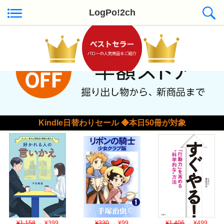
LogPo!2ch
Kindle日替わりセール ◆本日50冊が対象
¥1,158
→ ¥399
¥330
→ ¥99
¥1,406
→ ¥499