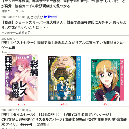
【サッカー界激震】韓国サッカー協会、W杯予選の審判に“性接待”していたこと
が発覚　協会カードの決済明細まで見つかる
哲学ニュースnwk
🐦Tweet
あとで読む
2026/08/07 10:00
【動画】ショートスリーパー堀大輔さん、対面で高須幹弥氏にガチギレ 思ったよ
りも空気がヤバいことに・・・
オレ的ゲーム速報＠刃
2026/08/07
[PR] 【ベストセラー】毎日更新！最近みんながリアルに買っている商品まとめ
ゲーム編
Amazon
¥862
¥460
¥935
2026/08/07 13:00時点
[PR] 【タイムセール】【19%OFF！】 【VIBYコラボ 限定パッケージ】
CRYSTAL SPARK(クリスタルスパーク) 炭酸水 500ml ×24本 無糖 割り材 強炭酸
水 アイリ…
1966円
→ 1599円