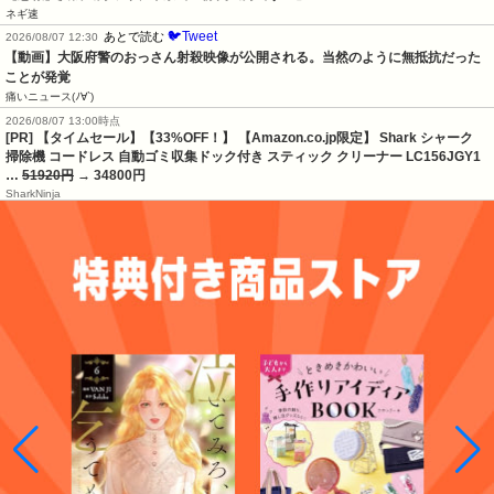
ネギ速
🐦Tweet
あとで読む
2026/08/07 12:30
【動画】大阪府警のおっさん射殺映像が公開される。当然のように無抵抗だった
ことが発覚
痛いニュース(ﾉ∀`)
2026/08/07 13:00時点
[PR] 【タイムセール】【33%OFF！】 【Amazon.co.jp限定】 Shark シャーク
掃除機 コードレス 自動ゴミ収集ドック付き スティック クリーナー LC156JGY1
…
51920円
→ 34800円
SharkNinja