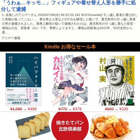
「うわぁ…キッモ…」フィギュアや着せ替え人形を勝手に処
分して逮捕
1: 名無しのアニゲーさん 2026/07/08(水) 08:25:53.182 ID:6YAvrwmkQ 引っ越し業者が運び出し
た荷物が返ってこない…。着せ替え人形など157点を横領した疑いで、鹿児島市の引っ越し業者
の男が逮捕されました。業務上横領の疑いで逮捕されたのは、鹿児島市の引っ越し業など経営・
瀬地山大志 容疑者（41）です。警察によりますと、瀬地山容疑者は2022年、50代女性から、
鹿…
アニゲー速報
Kindle お得なセール本
¥1,980
→ ¥499
¥770
→ ¥379
¥660
→ ¥330