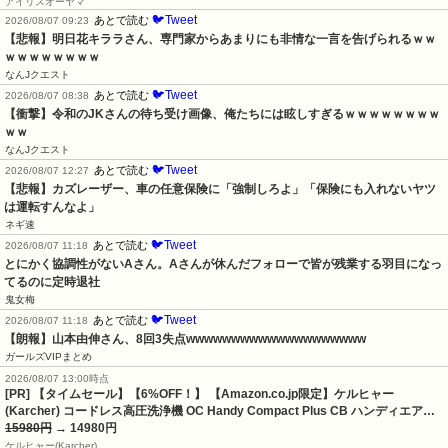
アイリスオーヤマ
🐦Tweet
あとで読む
2026/08/07 09:23
【悲報】明日花キララさん、専門家からあまりにも非情な一言を告げられるｗｗ
ｗｗｗｗｗｗｗｗ
なんJクエスト
🐦Tweet
あとで読む
2026/08/07 08:38
【衝撃】令和のJKさんの待ち受け画像、俺たちには眩しすぎるｗｗｗｗｗｗｗｗ
ｗｗ
なんJクエスト
🐦Tweet
あとで読む
2026/08/07 12:27
【悲報】カズレーザー、車の任意保険に「強制しろよ」「保険にも入れないヤツ
は運転すんなよ」
ネギ速
🐦Tweet
あとで読む
2026/08/07 11:18
とにかく協調性がないAさん。Aさんが休んだフォローで皆が残業する羽目になっ
てるのに定時退社
鬼女梅
🐦Tweet
あとで読む
2026/08/07 11:18
【朗報】山本由伸さん、8回3失点wwwwwwwwwwwwwwwwwwww
ガールズVIPまとめ
2026/08/07 13:00時点
[PR] 【タイムセール】【6%OFF！】 【Amazon.co.jp限定】ケルヒャー
(Karcher) コードレス高圧洗浄機 OC Handy Compact Plus CB ハンディエア…
15980円
→ 14980円
ケルヒャー(Karcher)