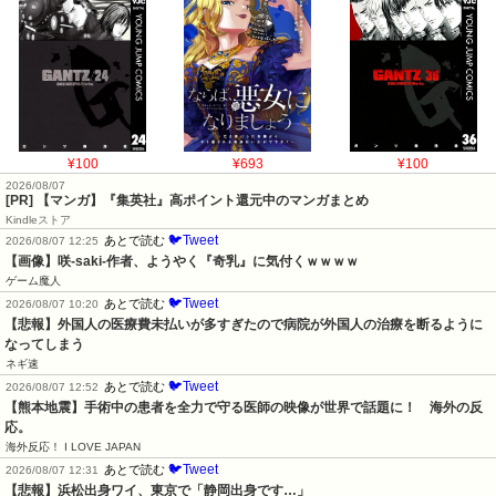
¥100
¥693
¥100
2026/08/07
[PR] 【マンガ】『集英社』高ポイント還元中のマンガまとめ
Kindleストア
🐦Tweet
あとで読む
2026/08/07 12:25
【画像】咲-saki-作者、ようやく『奇乳』に気付くｗｗｗｗ
ゲーム魔人
🐦Tweet
あとで読む
2026/08/07 10:20
【悲報】外国人の医療費未払いが多すぎたので病院が外国人の治療を断るように
なってしまう
ネギ速
🐦Tweet
あとで読む
2026/08/07 12:52
【熊本地震】手術中の患者を全力で守る医師の映像が世界で話題に！　海外の反
応。
海外反応！ I LOVE JAPAN
🐦Tweet
あとで読む
2026/08/07 12:31
【悲報】浜松出身ワイ、東京で「静岡出身です…」