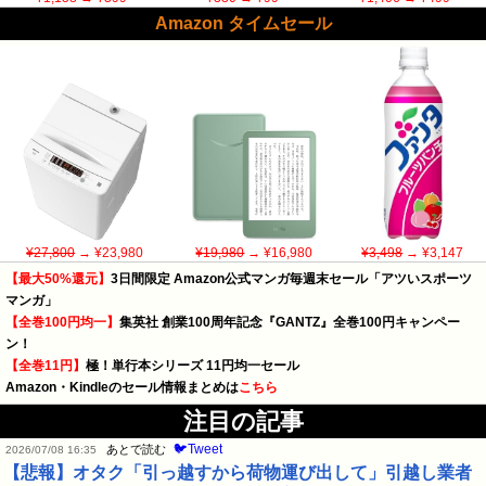
Amazon タイムセール
¥27,800
→ ¥23,980
¥19,980
→ ¥16,980
¥3,498
→ ¥3,147
【最大50%還元】
3日間限定 Amazon公式マンガ毎週末セール「アツいスポーツ
マンガ」
【全巻100円均一】
集英社 創業100周年記念『GANTZ』全巻100円キャンペー
ン！
【全巻11円】
極！単行本シリーズ 11円均一セール
Amazon・Kindleのセール情報まとめは
こちら
注目の記事
🐦Tweet
あとで読む
2026/07/08 16:35
【悲報】オタク「引っ越すから荷物運び出して」引越し業者