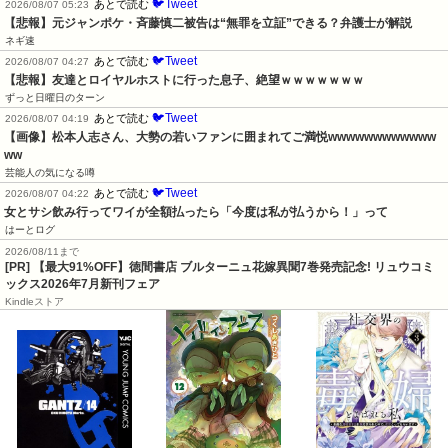
🐦Tweet
あとで読む
2026/08/07 05:23
【悲報】元ジャンポケ・斉藤慎二被告は“無罪を立証”できる？弁護士が解説
ネギ速
🐦Tweet
あとで読む
2026/08/07 04:27
【悲報】友達とロイヤルホストに行った息子、絶望ｗｗｗｗｗｗｗ
ずっと日曜日のターン
🐦Tweet
あとで読む
2026/08/07 04:19
【画像】松本人志さん、大勢の若いファンに囲まれてご満悦wwwwwwwwwwww
ww
芸能人の気になる噂
🐦Tweet
あとで読む
2026/08/07 04:22
女とサシ飲み行ってワイが全額払ったら「今度は私が払うから！」って
はーとログ
2026/08/11まで
[PR] 【最大91%OFF】徳間書店 ブルターニュ花嫁異聞7巻発売記念! リュウコミ
ックス2026年7月新刊フェア
Kindleストア