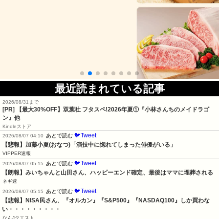
最近読まれている記事
2026/08/31まで
[PR] 【最大30%OFF】双葉社 フタスペ!2026年夏①『小林さんちのメイドラゴ
ン』他
Kindleストア
🐦Tweet
あとで読む
2026/08/07 04:10
【悲報】加藤小夏(おなつ)「演技中に惚れてしまった俳優がいる」
VIPPER速報
🐦Tweet
あとで読む
2026/08/07 05:15
【朗報】みいちゃんと山田さん、ハッピーエンド確定、最後はママに埋葬される
ネギ速
🐦Tweet
あとで読む
2026/08/07 05:15
【悲報】NISA民さん、『オルカン』『S&P500』『NASDAQ100』しか買わな
い・・・・・・・・・
なんJクエスト