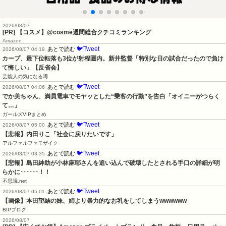
2026/08/07
[PR] 【コスメ】@cosme週間総合クチコミランキング
Amazon
🐦Tweet
あとで読む
2026/08/07 04:19
カープ、最下位転落も3位が射程圏内。新井監督「特別な日の試合だったので負け
て悔しい」【反省会】
芸能人の気になる噂
🐦Tweet
あとで読む
2026/08/07 04:06
でか美ちゃん、満員電車でモヤッとした“乗客の行動”を告白「オイニーがつらく
て…」
ガールズVIPまとめ
🐦Tweet
あとで読む
2026/08/07 05:00
【悲報】内田りこ「社会に戻りたいです」
アルファルファモザイク
🐦Tweet
あとで読む
2026/08/07 03:35
【悲報】島田紳助が小林麻耶さんを追い込んで破壊したとされる手口の詳細が明
らかに･･････！！
不思議.net
🐦Tweet
あとで読む
2026/08/07 05:01
【画像】本田望結の妹、姉より暴力的なお乳をしてしまうwwwwww
BIPブログ
2026/08/07