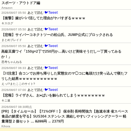
スポーツ・アウトドア編
Amazon
🐦Tweet
あとで読む
2026/08/07 05:50
【衝撃】嫁がパパ活してた理由がヤバすぎるｗｗｗｗ
キスログ
🐦Tweet
あとで読む
2026/08/07 05:50
【悲報】サイバーコネクトツーの松山氏、JUMP公式にブロックされる
まとめブレイド
🐦Tweet
あとで読む
2026/08/07 05:50
高級豆腐ワイ「150g×2丁で250円か…高いけど美味そうだし一丁買ってみる
か！」
思考ちゃんねる
🐦Tweet
あとで読む
2026/08/07 06:33
【ｼｺ注意】合コンでお持ち帰りした変態女のマ◯コに亀頭だけ突っ込んで寝たフ
リした結果ｗｗｗｗｗｗｗｗｗｗｗ
えっ!?またここのサイト?
🐦Tweet
あとで読む
2026/08/07 07:00
【悲報】ライザさん、お●ぱいを触られてしまうｗｗｗｗｗｗｗｗ
キニ速
2026/08/07 08:30時点
[PR] 【タイムセール】【71%OFF！】 保冷剤 長時間強力【急速冷凍 省スペース
食品の鮮度を守る】SUS304 ステンレス 凍結しやすいフィッシングクーラー 軽
量薄型 2 個セット …
8299円
→ 2379円
Kihora