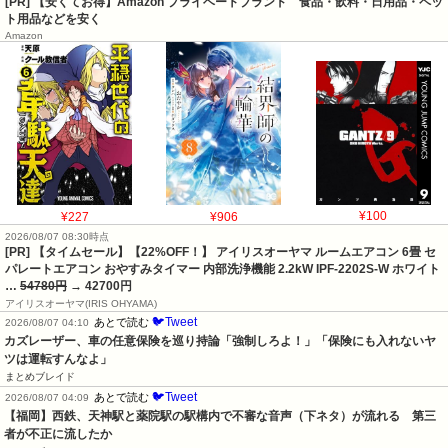
[PR] 【安くてお得】Amazon プライベートブランド 食品・飲料・日用品・ペッ
ト用品などを安く
Amazon
¥227
¥906
¥100
2026/08/07 08:30時点
[PR] 【タイムセール】【22%OFF！】 アイリスオーヤマ ルームエアコン 6畳 セ
パレートエアコン おやすみタイマー 内部洗浄機能 2.2kW IPF-2202S-W ホワイト
…
54780円
→ 42700円
アイリスオーヤマ(IRIS OHYAMA)
🐦Tweet
あとで読む
2026/08/07 04:10
カズレーザー、車の任意保険を巡り持論「強制しろよ！」「保険にも入れないヤ
ツは運転すんなよ」
まとめブレイド
🐦Tweet
あとで読む
2026/08/07 04:09
【福岡】西鉄、天神駅と薬院駅の駅構内で不審な音声（下ネタ）が流れる　第三
者が不正に流したか