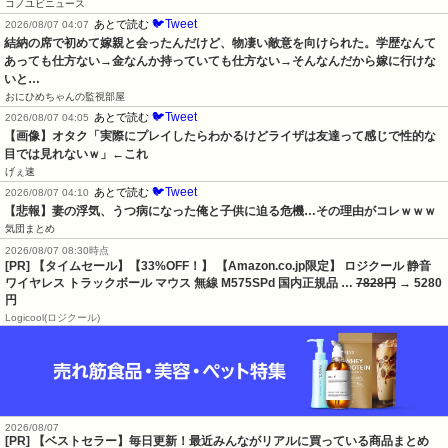
コノユビニュース
🐦Tweet
あとで読む
2026/08/07 04:07
結納の席で初めて嫁親と会ったんだけど、物凄い敵意を向けられた。学歴なんて
あっても仕方ない→金なんか持っていても仕方ない→そんなんだから嫁に行けな
いと…
おにひめちゃんの監視部屋
🐦Tweet
あとで読む
2026/08/07 04:05
【画像】オタク「実際にプレイしたらわかるけどライザは友達って感じで性的な
目では見れないｗ」←これ
げぇ速
🐦Tweet
あとで読む
2026/08/07 04:10
【悲報】妻の浮気、うつ病になった俺と子供に迫る危機…その理由がコレｗｗｗ
気団まとめ
2026/08/07 08:30時点
[PR] 【タイムセール】【33%OFF！】 【Amazon.co.jp限定】 ロジクール 静音
ワイヤレス トラックボール マウス 無線 M575SPd 国内正規品 …
7828円
→ 5280
円
Logicool(ロジクール)
2026/08/07
[PR] 【ベストセラー】毎日更新！最近みんながリアルに買っている商品まとめ