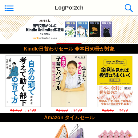
LogPo!2ch
Kindle日替わりセール ◆本日50冊が対象
¥1,459
→ ¥499
¥1,320
→ ¥499
¥1,848
→ ¥499
Amazon タイムセール