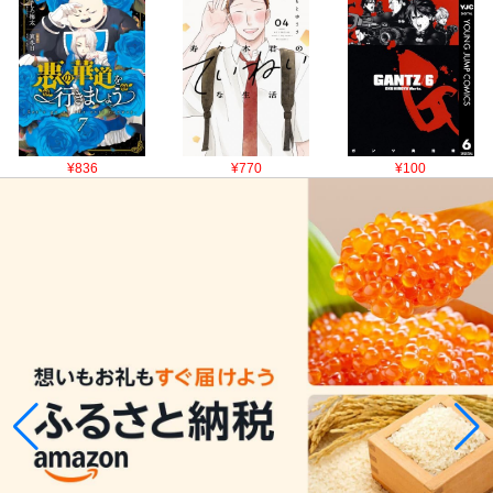
¥836
¥770
¥100