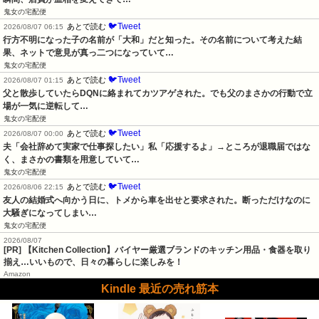
鬼女の宅配便
🐦Tweet
あとで読む
2026/08/07 06:15
行方不明になった子の名前が「大和」だと知った。その名前について考えた結
果、ネットで意見が真っ二つになっていて…
鬼女の宅配便
🐦Tweet
あとで読む
2026/08/07 01:15
父と散歩していたらDQNに絡まれてカツアゲされた。でも父のまさかの行動で立
場が一気に逆転して…
鬼女の宅配便
🐦Tweet
あとで読む
2026/08/07 00:00
夫「会社辞めて実家で仕事探したい」私「応援するよ」→ところが退職届ではな
く、まさかの書類を用意していて…
鬼女の宅配便
🐦Tweet
あとで読む
2026/08/06 22:15
友人の結婚式へ向かう日に、トメから車を出せと要求された。断っただけなのに
大騒ぎになってしまい…
鬼女の宅配便
2026/08/07
[PR] 【Kitchen Collection】バイヤー厳選ブランドのキッチン用品・食器を取り
揃え…いいもので、日々の暮らしに楽しみを！
Amazon
Kindle 最近の売れ筋本