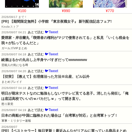
¥100
¥990
¥770
2026/08/17 まで！
[PR] 【期間限定無料】小学館 『東京夜職女子』 新刊配信記念フェア!
Kindleストア
🐦Tweet
あとで読む
2026/08/07 04:21
愛煙家・岸谷蘭丸「喫煙者の権利がマジで侵害されてる」と私見 「いくら税金を
我々が払ってるんだと」
ガールズVIPまとめ
🐦Tweet
あとで読む
2026/08/07 04:18
綾瀬はるかの丸出し上半身ヤバすぎだってwwwwwww
芸能人の気になる噂
🐦Tweet
あとで読む
2026/08/07 04:20
【切実】【教えて】生理痛治った方法※出産、ピル以外
まとめブレイド
🐦Tweet
あとで読む
2026/08/07 04:18
明日が期末テストなのに勉強もしないでテレビ見てる息子。消したら発狂し「俺
は底辺高校でいいのｗバカだしｗ」って開き直り。
怒り新党
🐦Tweet
あとで読む
2026/08/07 04:19
日本の商船が中国に臨検された場合は「台湾軍が対応」と台湾軍トップ！
軍事・ミリタリー速報
2026/08/07
[PR] 【ベストセラー】毎日更新！最近みんながリアルに買っている商品まとめ