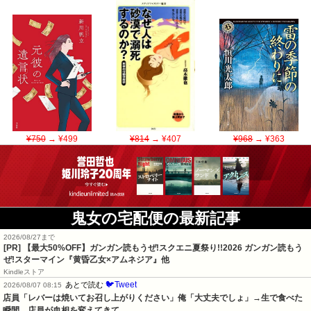
¥750
→ ¥499
¥814
→ ¥407
¥968
→ ¥363
鬼女の宅配便の最新記事
2026/08/27まで
[PR]
【最大50%OFF】ガンガン読もうぜ!スクエニ夏祭り!!2026 ガンガン読もう
ぜ!スターマイン『黄昏乙女×アムネジア』他
Kindleストア
🐦Tweet
あとで読む
2026/08/07 08:15
店員「レバーは焼いてお召し上がりください」俺「大丈夫でしょ」→生で食べた
瞬間、店員が血相を変えてきて…