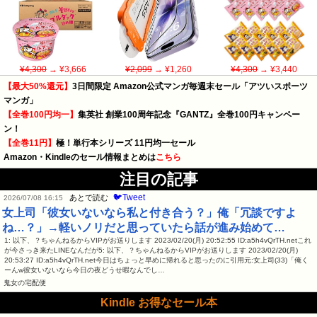
¥4,300
→ ¥3,666
¥2,099
→ ¥1,260
¥4,300
→ ¥3,440
【最大50%還元】
3日間限定 Amazon公式マンガ毎週末セール「アツいスポーツ
マンガ」
【全巻100円均一】
集英社 創業100周年記念『GANTZ』全巻100円キャンペー
ン！
【全巻11円】
極！単行本シリーズ 11円均一セール
Amazon・Kindleのセール情報まとめは
こちら
注目の記事
🐦Tweet
あとで読む
2026/07/08 16:15
女上司「彼女いないなら私と付き合う？」俺「冗談ですよ
ね…？」→軽いノリだと思っていたら話が進み始めて…
1: 以下、？ちゃんねるからVIPがお送りします 2023/02/20(月) 20:52:55 ID:a5h4vQrTH.netこれ
が今さっき来たLINEなんだが5: 以下、？ちゃんねるからVIPがお送りします 2023/02/20(月)
20:53:27 ID:a5h4vQrTH.net今日はちょっと早めに帰れると思ったのに引用元:女上司(33)「俺く
ーんw彼女いないなら今日の夜どうせ暇なんでし…
鬼女の宅配便
Kindle お得なセール本