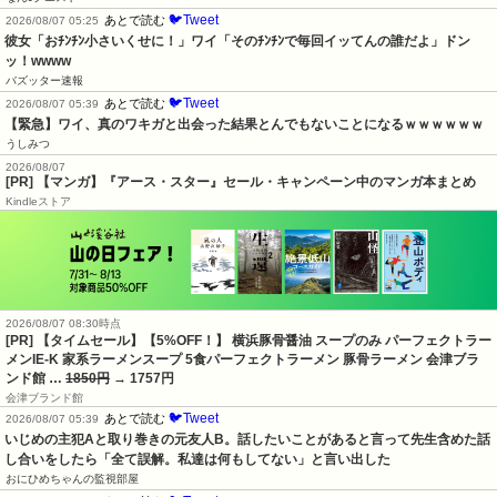
🐦Tweet
あとで読む
2026/08/07 05:25
彼女「おﾁﾝﾁﾝ小さいくせに！」ワイ「そのﾁﾝﾁﾝで毎回イッてんの誰だよ」ドン
ッ！wwww
バズッター速報
🐦Tweet
あとで読む
2026/08/07 05:39
【緊急】ワイ、真のワキガと出会った結果とんでもないことになるｗｗｗｗｗｗ
うしみつ
2026/08/07
[PR] 【マンガ】『アース・スター』セール・キャンペーン中のマンガ本まとめ
Kindleストア
2026/08/07 08:30時点
[PR] 【タイムセール】【5%OFF！】 横浜豚骨醤油 スープのみ パーフェクトラー
メンIE-K 家系ラーメンスープ 5食パーフェクトラーメン 豚骨ラーメン 会津ブラ
ンド館 …
1850円
→ 1757円
会津ブランド館
🐦Tweet
あとで読む
2026/08/07 05:39
いじめの主犯Aと取り巻きの元友人B。話したいことがあると言って先生含めた話
し合いをしたら「全て誤解。私達は何もしてない」と言い出した
おにひめちゃんの監視部屋