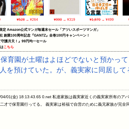
0
¥528
→ ¥264
¥990
→ ¥319
¥1,870
→ ¥499
限定 Amazon公式マンガ毎週末セール「アツいスポーツマンガ」
社 創業100周年記念『GANTZ』全巻100円キャンペーン！
守護月天！』99円均一セール
めは
こちら
る保育園が土曜はよほどでないと預かって
人を預けていた。が、義実家に同居して
/04/01(金) 18:13:43.65 0.net 私達家族は義実家近くの義実家
二才で保育園行ってる。 義実家は裕福で自営のために義兄家族が完全