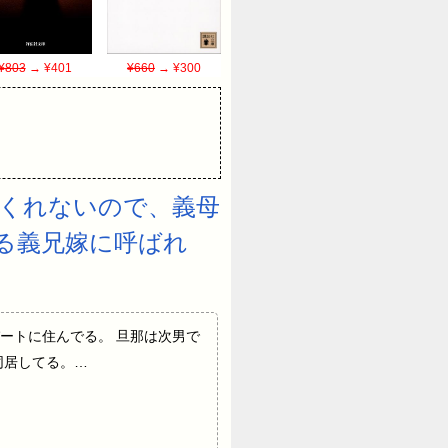
¥803
→ ¥401
¥660
→ ¥300
くれないので、義母
る義兄嫁に呼ばれ
所有のアパートに住んでる。 旦那は次男で
同居してる。…