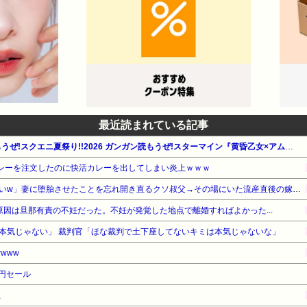
最近読まれている記事
【最大50%OFF】ガンガン読もうぜ!スクエニ夏祭り!!2026 ガンガン読もうぜ!スターマイン『黄昏乙女×アムネジア』他
カレーを注文したのに快活カレーを出してしまい炎上ｗｗｗ
「生まれてない子は覚えてないw」妻に堕胎させたことを忘れ開き直るクソ叔父→その場にいた流産直後の嫁や子供など『10人』が泣き叫ぶ地獄絵図へ
原因は旦那有責の不妊だった。不妊が発覚した地点で離婚すればよかった...
本気じゃない」 裁判官「ほな裁判で土下座してないキミは本気じゃないな」
www
8円セール
止