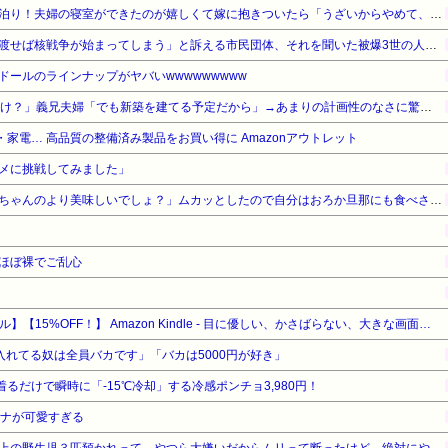
マイホームが完成して初のお泊り！夫婦の寝室ができたのが嬉しくて嫁に抱きついたら「うざいからやめて、まったくふざけんなよ、お前」俺（何をしてるんだろう、俺…）
「私達が原爆ドーム前をあけ渡せば核戦争が始まってしまう」と訴える市民団体、それを聞いた被爆3世の人が……
ールのラインナップがヤバいwwwwwwwww
私「15年共働きで貯金それだけ？」義兄夫婦「でも新築を建てる予定だから」→あまりの計画性のなさに驚いて…
家電… 高品質の整備済み製品をお買い得に Amazonアウトレット
メに挑戦してみました」
トメ「けんちん汁どう？嫁子ちゃんのより美味しいでしょ？」ムカッとしたので自分はおろか旦那にも食べさせなかったｗｗ
ほぼ裸でご乱心
【Amazonデバイスサマーセール】【15%OFF！】 Amazon Kindle - 目に優しい、かさばらない、大きな画面で読みやすい、6週間持続バッテリー、6インチディスプレイ電子書籍リーダー、マッチャ、16GB、広告なし
ゥー入れてる奴は全員バカです」「バカは5000円が好き」
着るだけで瞬時に「-15℃冷却」する冷感ポンチョ3,980円！
アナが可愛すぎる