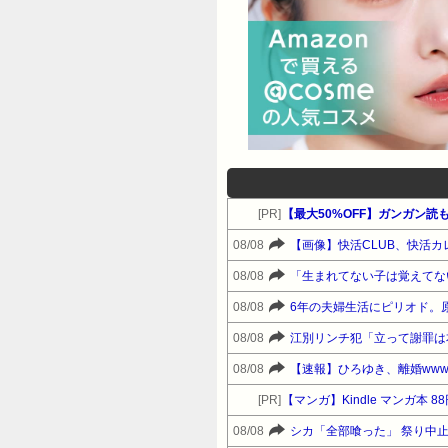
[PR]
08/08
【画像】快活CLUB、快活
08/08
08/08
6年の夫婦生活にピリオド。
08/08
江別リンチ犯「立って謝罪は
08/08
【速報】ひろゆき、離婚www
[PR]
【マンガ】Kindle マンガ本 8
08/08
シカ「全部喰った」 祭り中