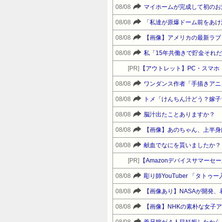
08/08
08/08
08/08
【画像】アメリカの最新ラブド
08/08
[PR]
【アウトレット】PC・スマホ・
08/08
ワンダンス作者「手描きアニ
08/08
08/08
脳汁出たことありますか？
08/08
【画像】あのちゃん、上半身
08/08
献血でなにを貰いましたか？
[PR]
08/08
彫り師YouTuber 「タト
08/08
【画像あり】NASAが開発、
08/08
【画像】NHKの素朴な女子