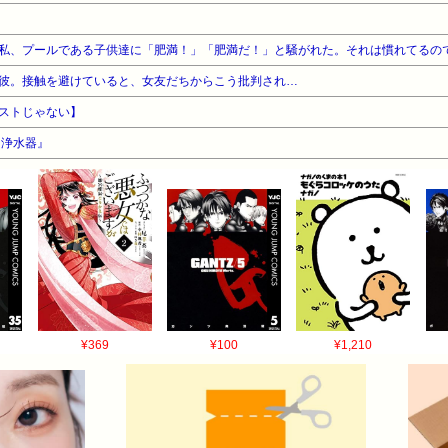
私、プールである子供達に「肥満！」「肥満だ！」と騒がれた。それは慣れてるの
彼。接触を避けていると、女友だちからこう批判され…
ストじゃない】
『浄水器』
¥369
¥100
¥1,210