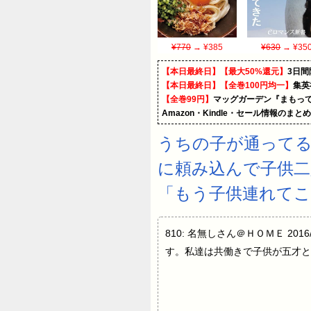
¥770
→ ¥385
¥630
→ ¥35
【本日最終日】【最大50%還元】
3日間
【本日最終日】【全巻100円均一】
集英
【全巻99円】
マッグガーデン『まもって
Amazon・Kindle・セール情報のまと
うちの子が通って
に頼み込んで子供二
「もう子供連れてこ
810: 名無しさん＠ＨＯＭＥ 2016
す。私達は共働きで子供が五才と