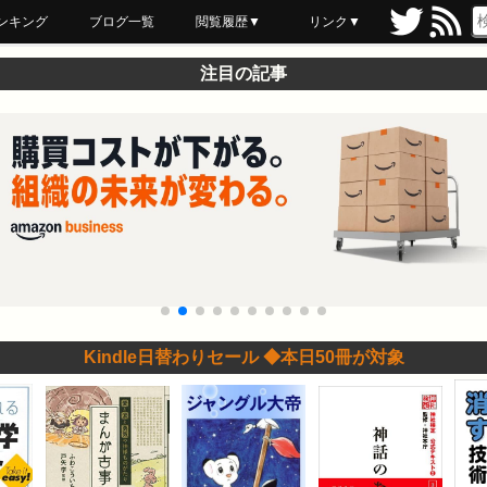
ンキング
ブログ一覧
閲覧履歴▼
リンク▼
ブックマーク
最近読んだ
あとで読む
ネットスーパー
飲食店舗用品
セール情報
注目の記事
Kindle日替わりセール ◆本日50冊が対象