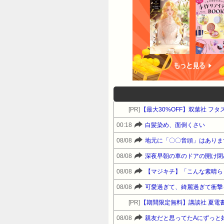
[PR]
【最大30%OFF】双葉社 フタ
00:18
白髪染め、面倒くさい
08/08
地元に「〇〇音頭」はありま
08/08
深夜早朝の車のドアの開け閉
08/08
【マジキチ】「こんな素晴ら
08/08
可愛過ぎて、綺麗過ぎて衝撃
[PR]
【期間限定無料】講談社 夏電
08/08
親友だと思ってたAにずっと