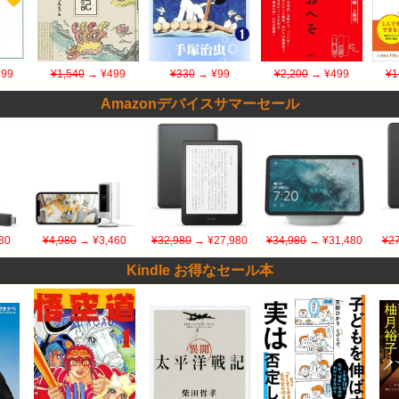
99
¥1,540
→ ¥499
¥330
→ ¥99
¥2,200
→ ¥499
¥1
Amazonデバイスサマーセール
80
¥4,980
→ ¥3,460
¥32,980
→ ¥27,980
¥34,980
→ ¥31,480
¥27
Kindle お得なセール本