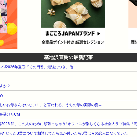
基地沢直樹の最新記事
スペ!2026年夏③『その門番、最強につき』他
すか？
め
しいお母さんはいない！」と言われる、うちの母の実際の姿→
を受けたCM
書2026 私、この人のために頑張っちゃう! オフィスが楽しくなる社会人ラブ特集『
好きだったB君について相談してたら気が付いたらB君はＡの恋人になっていた