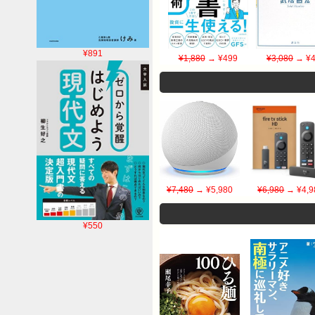
¥891
¥1,880
→ ¥499
¥3,080
→ ¥4
¥7,480
→ ¥5,980
¥6,980
→ ¥4,9
¥550