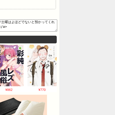
¥862
¥770