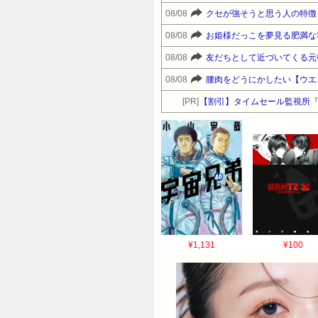
08/08
クセが強そうと思う人の特徴
08/08
お姫様だっこを夢見る肥満な
08/08
友だちとして近づいてくる元
08/08
腰肉をどうにかしたい【ウエ
[PR]
【割引】タイムセール監視所
¥1,131
¥100