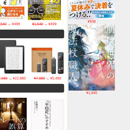
¥938
,540
→ ¥499
¥1,540
→ ¥499
,980
→ ¥22,980
¥7,980
→ ¥5,480
¥1,940