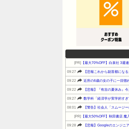
[PR]
【最大70%OFF】白泉社 3
09:27
【悲報これから副首都になる
09:22
近所の6歳の女の子に一目惚
09:22
【悲報】『有吉の夏休み』今
09:27
数学科「経済学が実学的すぎ
08:01
【警告】社会人「スムージー
[PR]
【最大50%OFF】秋田書店 
09:28
【悲報】Googleのエンジ