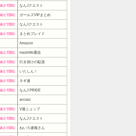
なんJクエスト
あとで読む
ガールズVIPまとめ
あとで読む
なんJクエスト
あとで読む
まとめブレイド
あとで読む
Amazon
mashlife通信
あとで読む
行き掛けの駄賃
あとで読む
いたしん！
あとで読む
ネギ速
あとで読む
なんJ PRIDE
あとで読む
arcraiz
4390円
→ 3950円 （12:30時点）
V速ニュップ
あとで読む
なんJクエスト
あとで読む
ねいろ速報さん
あとで読む