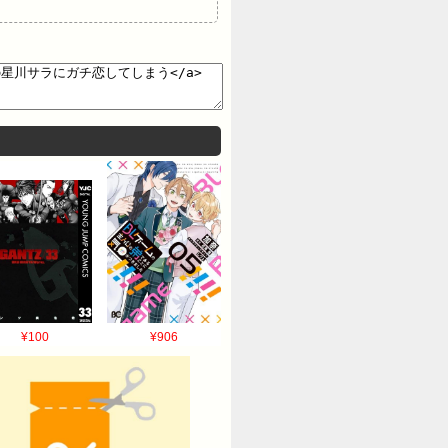
¥100
¥906