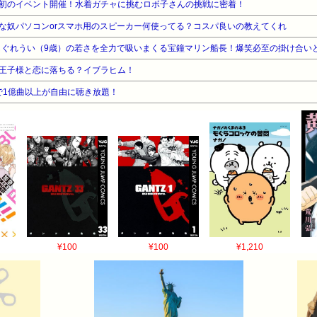
初のイベント開催！水着ガチャに挑むロボ子さんの挑戦に密着！
好きな奴パソコンorスマホ用のスピーカー何使ってる？コスパ良いの教えてくれ
王子様と恋に落ちる？イブラヒム！
告なしで1億曲以上が自由に聴き放題！
¥100
¥100
¥1,210