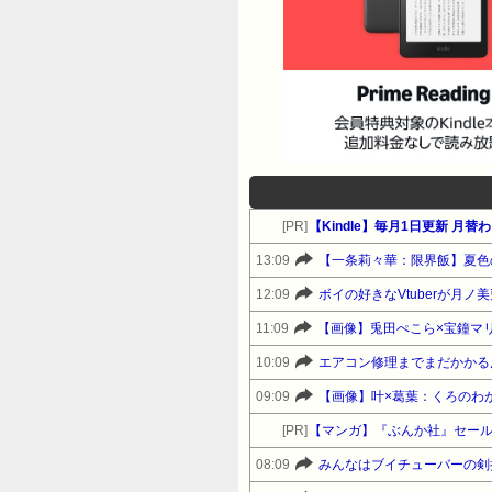
[PR]
【Kindle】毎月1日更新 
13:09
【一条莉々華：限界飯】夏色
12:09
ボイの好きなVtuberが月
11:09
【画像】兎田ぺこら×宝鐘マ
10:09
エアコン修理までまだかかる
09:09
【画像】叶×葛葉：くろのわ
[PR]
【マンガ】『ぶんか社』セー
08:09
みんなはブイチューバーの剣