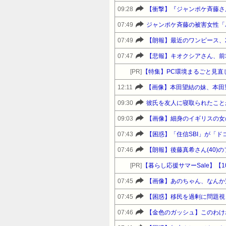
09:28
【衝撃】『ジャンポケ斉藤さ
07:49
ジャンポケ斉藤の被害女性「バ
07:49
【朗報】最近のワンピース、
07:47
【悲報】キオクシアさん、前
[PR]
【特集】PC環境まるごと見直
12:11
【画像】本田望結の妹、本田
09:30
彼氏を友人に寝取られたこと
09:03
【画像】細身のイギリスの女の
07:43
【困惑】「住信SBI」が「
07:46
【朗報】後藤真希さん(40)
[PR]
07:45
【画像】あのちゃん、なんか
07:45
【困惑】移民を過剰に問題視
07:46
【金色のガッシュ】このわけ