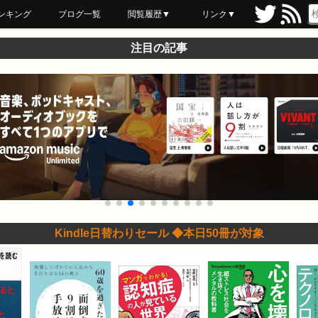
ンキング
ブログ一覧
閲覧履歴▼
リンク▼
ブックマーク
最近読んだ
あとで読む
ネットスーパー
飲食店舗用品
セール情報
注目の記事
Kindle日替わりセール ◆本日50冊が対象