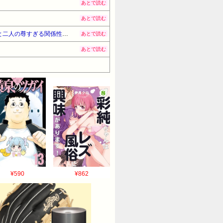
あとで読む
あとで読む
【8月11日：7周年ライブ】しぐれうい（9歳）の若さを全力で吸いまくる宝鐘マリン船長！爆笑必至の掛け合いと二人の尊すぎる関係性は見逃し厳禁のショート動画！
あとで読む
あとで読む
¥590
¥862