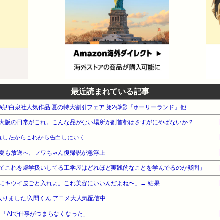
最近読まれている記事
週連続!!白泉社人気作品 夏の特大割引フェア 第2弾②『ホーリーランド』他
大阪の日常がこれ。こんな品がない場所が副首都はさすがにやばないか？
れしたからこれから告白しにいく
夏も放送へ、フワちゃん復帰説が急浮上
てこれを虚学扱いしてる工学屋はどれほど実践的なことを学んでるのか疑問」
にキウイ皮ごと入れよ。これ美容にいいんだよね〜」→ 結果…
魔入りました!入間くん アニメ大人気配信中
ニア「AIで仕事がつまらなくなった」