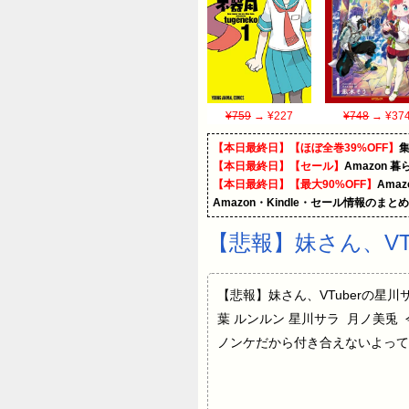
¥759
→ ¥227
¥748
→ ¥37
【本日最終日】【ほぼ全巻39%OFF】
【本日最終日】【セール】
Amazon 
【本日最終日】【最大90%OFF】
Ama
Amazon・Kindle・セール情報のまと
【悲報】妹さん、VT
【悲報】妹さん、VTuberの星川サ
葉 ルンルン 星川サラ 月ノ美兎 今日のNE
ノンケだから付き合えないよって