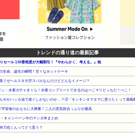
トレンドの通り道の最新記事
月替わりセール 130冊程度が大幅割引！『やわらかく、考える。』他
の生命、誕生の瞬間！甘々なホットケーキ
ノ美兎リゼヘルスタ大空スバルなんだけどどんなイメージ？
リン：水着ガチャきｔら！水着コンプリートできるのはぺこマリどっちだ！ぺこ！
んやがハッカ油で凌ぐしかないのか…？🥵「キンキンタマタマに塗りたくって扇風
が宇宙食のおもちに大興奮！二人の意気投合っぷりが最高
ル・キャンペーン中のマンガ本まとめ
持刀也くんってどう思う？