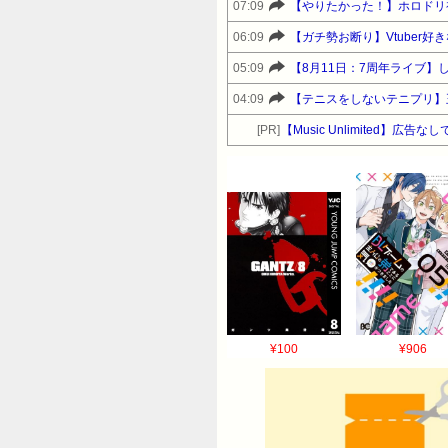
07:09
【やりたかった！】ホロドリ
06:09
【ガチ勢お断り】Vtuber
05:09
04:09
【テニスをしないテニプリ】
[PR]
【Music Unlimited】広
¥100
¥906