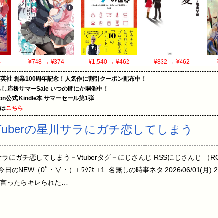
4
¥748
→ ¥374
¥1,540
→ ¥462
¥832
→ ¥462
集英社 創業100周年記念！人気作に割引クーポン配布中！
暮らし応援サマーSale いつの間にか開催中！
zon公式 Kindle本 サマーセール第1弾
めは
こちら
uberの星川サラにガチ恋してしまう
ラにガチ恋してしまう－Vtuberタグ－にじさんじ RSSにじさんじ （ROF-
W（0ﾟ・∀・）+ ﾜｸﾃｶ +1: 名無しの時事ネタ 2026/06/01(月) 21:52:
言ったらキレられた…