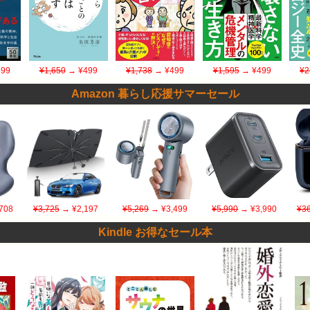
99
¥1,650
→ ¥499
¥1,738
→ ¥499
¥1,595
→ ¥499
¥2
Amazon 暮らし応援サマーセール
708
¥3,725
→ ¥2,197
¥5,269
→ ¥3,499
¥5,990
→ ¥3,990
¥36
Kindle お得なセール本