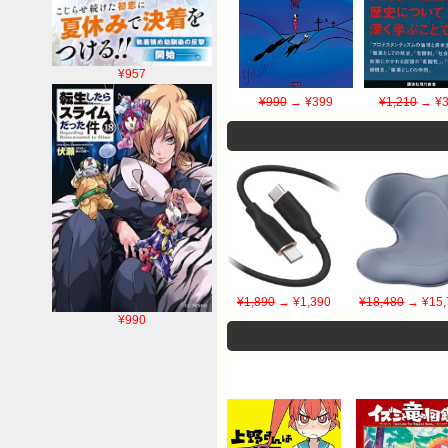
¥957
¥990
→ ¥399
¥1,210
→ ¥3
¥1,890
→ ¥1,390
¥18,480
→ ¥15,
¥990