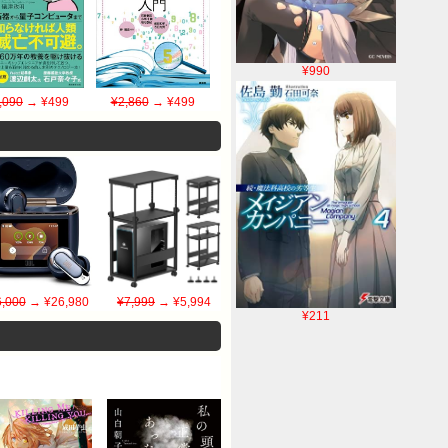
¥990
,090
→ ¥499
¥2,860
→ ¥499
,000
→ ¥26,980
¥7,999
→ ¥5,994
¥211