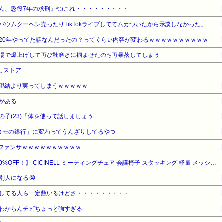
ん、懲役7年の求刑』👈これ・・・・・・・・・
ウムクーヘン売ったりTikTokライブしててムカついたから示談しなかった」
20年やってた話なんだったの？ってくらい内容が変わるｗｗｗｗｗｗｗｗｗｗ
場で爆上げして再び靴磨きに掴ませたのち再暴落してしまう
しストア
望結より実ってしまうｗｗｗｗｗ
がある
子(23)「体を使って話しましょう…
ドコモの銀行」に変わってうんざりしてるやつ
のファンサｗｗｗｗｗｗｗｗｗｗ
【暮らし応援サマーSale】【10%OFF！】 CICINELL ミーティングチェア 会議椅子 スタッキング 軽量 メッシュ ループ脚 ワークチェア 休憩室 ブラック
別人になる😭
してる人ら一定数いるけどさ・・・・・・・・・
わからんチビちょっと強すぎる