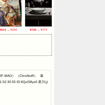
¥614
→ ¥204
¥748
→ ¥374
MAO） （ChroNoiR） 葛
30.55 ID:6QuIS8yx0 星川は