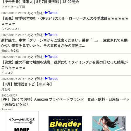
【予告先発】達孝太｜8月7日 楽天戦｜18:00開始
ファイターズ王国
🐦Tweet
あとで読む
2026/08/06 21:59
【画像】昨季60本塁打・OPS.948のカル・ローリーさんの今季成績ｗｗｗｗｗｗ
ｗｗｗｗ
なんJクエスト
🐦Tweet
あとで読む
2026/08/06 21:57
新幹線で。車掌「グリーン車からご退出ください」乗客「…」→注意されても動
かない乗客を見ていたら、その直後まさかの展開に…
素敵な鬼女様
🐦Tweet
あとで読む
2026/08/07 00:30
【決意】嫁の不倫で離婚を決意！役所に行くタイミングが台風の日だった結果が
こちらｗｗｗｗ
キスログ
🐦Tweet
あとで読む
2026/08/06 21:57
【8月】婚活総合トピ【2026年】
鬼女梅
2026/08/07
[PR] 【安くてお得】Amazon プライベートブランド 食品・飲料・日用品・ペッ
ト用品などを安く
Amazon