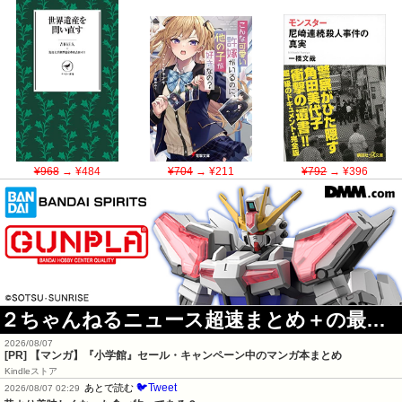
¥968
→ ¥484
¥704
→ ¥211
¥792
→ ¥396
２ちゃんねるニュース超速まとめ＋の最新記事
2026/08/07
[PR] 【マンガ】『小学館』セール・キャンペーン中のマンガ本まとめ
Kindleストア
🐦Tweet
あとで読む
2026/08/07 02:29