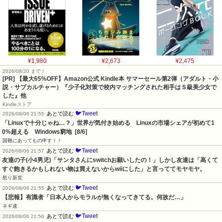
¥1,980
¥2,673
¥2,475
2026/08/20 まで！
[PR]
【最大65%OFF】Amazon公式 Kindle本 サマーセール第2弾（アダルト・小
説・サブカルチャー）『少子化対策で校内マッチングされた相手はＳ級美少女で
した』他
Kindleストア
🐦Tweet
あとで読む
2026/08/06 21:55
「Linuxで十分じゃね…？」世界が気付き始める　Linuxの市場シェアが初めて1
0%超える　Windows窮地  [8/6]
国難にあってもの申す！！
🐦Tweet
あとで読む
2026/08/06 21:57
友達の子(小4男児)「サンタさんにswitchお願いしたの！」しかし友達は「高くて
すぐ飽きるかもしれない物は買えないからwiiにした」と言っててモヤモヤ。
怒り新党
🐦Tweet
あとで読む
2026/08/06 21:55
【悲報】有識者「日本人からモラルが無くなってきてる。何故だ…」
ネギ速
🐦Tweet
あとで読む
2026/08/06 21:56