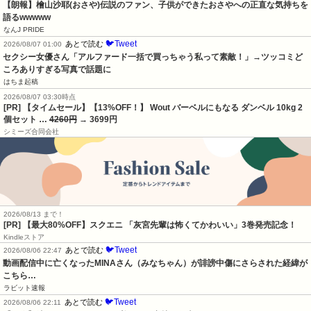
【朗報】檜山沙耶(おさや)伝説のファン、子供ができたおさやへの正直な気持ちを
語るwwwww
なんJ PRIDE
🐦Tweet
あとで読む
2026/08/07 01:00
セクシー女優さん「アルファード一括で買っちゃう私って素敵！」→ツッコミど
ころありすぎる写真で話題に
はちま起稿
2026/08/07 03:30時点
[PR] 【タイムセール】【13%OFF！】 Wout バーベルにもなる ダンベル 10kg 2
個セット …
4260円
→ 3699円
シミーズ合同会社
2026/08/13 まで！
[PR]
【最大80%OFF】スクエニ 「灰宮先輩は怖くてかわいい」3巻発売記念！
Kindleストア
🐦Tweet
あとで読む
2026/08/06 22:47
動画配信中に亡くなったMINAさん（みなちゃん）が誹謗中傷にさらされた経緯が
こちら…
ラビット速報
🐦Tweet
あとで読む
2026/08/06 22:11