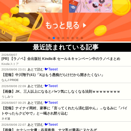
最近読まれている記事
2026/08/07
[PR] 【ラノベ】全出版社 Kindle本 セール＆キャンペーン中のラノベまとめ
Kindleストア
🐦Tweet
あとで読む
2026/08/06 23:01
【悲報】中川翔子(41)「Xはもう愚痴だらけだから開きたくない」
なんJ PRIDE
🐦Tweet
あとで読む
2026/08/06 22:09
【画像】JK、三人以上になるとパ●ツ気にしなくなる法則ｗｗｗｗｗｗｗｗ
うしみつ
🐦Tweet
あとで読む
2026/08/07 00:25
【悲報】ナイナイ岡村、家事に「言ってくれたら済む話やん」→なるみに「バイ
トやったらクビやで」と一喝され黙り込む
ネギ速
🐦Tweet
あとで読む
2026/08/06 22:07
【画像】 セクシー女優・谷原希美、ナマ乳が最高にヌケるぞ