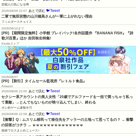
芸能人の気になる噂
🐦Tweet
あとで読む
2026/08/06 22:07
二軍で無双状態の山川穂高さんが一軍に上がれない理由
フィルダースチョイス
2026/08/10まで
[PR] 【期間限定無料】小学館 プレイバック!名作話題作 『BANANA FISH』『詩
歌川百景』ほか 吉田秋生特集!
Kindleストア
2026/08/07
[PR] 【割引】タイムセール監視所『レトルト食品』
Amazon
🐦Tweet
あとで読む
2026/08/06 22:00
セクシー系アカウントの美人女性「20歳でアルファードを一括で買っちゃう私っ
て素敵」→とんでもないものが映り込んでしまい、終わる
オレ的ゲーム速報＠刃
🐦Tweet
あとで読む
2026/08/06 22:08
【衝撃】Q：ムスリム移民って移住先をアッラーの土地って思ってるの？ → 衝撃
の回答がコチラ → ｗｗｗｗｗｗｗｗｗｗｗｗｗｗ
政経ワロスまとめニュース♪