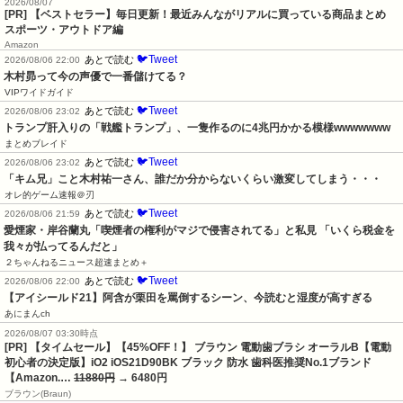
2026/08/07
[PR] 【ベストセラー】毎日更新！最近みんながリアルに買っている商品まとめ
スポーツ・アウトドア編
Amazon
🐦Tweet
あとで読む
2026/08/06 22:00
木村昴って今の声優で一番儲けてる？
VIPワイドガイド
🐦Tweet
あとで読む
2026/08/06 23:02
トランプ肝入りの「戦艦トランプ」、一隻作るのに4兆円かかる模様wwwwwww
まとめブレイド
🐦Tweet
あとで読む
2026/08/06 23:02
「キム兄」こと木村祐一さん、誰だか分からないくらい激変してしまう・・・
オレ的ゲーム速報＠刃
🐦Tweet
あとで読む
2026/08/06 21:59
愛煙家・岸谷蘭丸「喫煙者の権利がマジで侵害されてる」と私見 「いくら税金を
我々が払ってるんだと」
２ちゃんねるニュース超速まとめ＋
🐦Tweet
あとで読む
2026/08/06 22:00
【アイシールド21】阿含が栗田を罵倒するシーン、今読むと湿度が高すぎる
あにまんch
2026/08/07 03:30時点
[PR] 【タイムセール】【45%OFF！】 ブラウン 電動歯ブラシ オーラルB【電動
初心者の決定版】iO2 iOS21D90BK ブラック 防水 歯科医推奨No.1ブランド
【Amazon.…
11880円
→ 6480円
ブラウン(Braun)