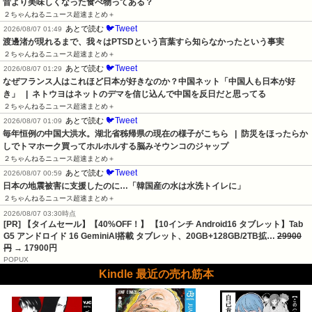
昔より美味しくなった食べ物ってある？
２ちゃんねるニュース超速まとめ＋
🐦Tweet
あとで読む
2026/08/07 01:49
渡邊渚が現れるまで、我々はPTSDという言葉すら知らなかったという事実
２ちゃんねるニュース超速まとめ＋
🐦Tweet
あとで読む
2026/08/07 01:29
なぜフランス人はこれほど日本が好きなのか？中国ネット「中国人も日本が好
き」   |  ネトウヨはネットのデマを信じ込んで中国を反日だと思ってる
２ちゃんねるニュース超速まとめ＋
🐦Tweet
あとで読む
2026/08/07 01:09
毎年恒例の中国大洪水。湖北省秭帰県の現在の様子がこちら   |  防災をほったらか
しでトマホーク買ってホルホルする脳みそウンコのジャップ
２ちゃんねるニュース超速まとめ＋
🐦Tweet
あとで読む
2026/08/07 00:59
日本の地震被害に支援したのに…「韓国産の水は水洗トイレに」
２ちゃんねるニュース超速まとめ＋
2026/08/07 03:30時点
[PR] 【タイムセール】【40%OFF！】 【10インチ Android16 タブレット】Tab
G5 アンドロイド 16 GeminiAI搭載 タブレット、20GB+128GB/2TB拡…
29900
円
→ 17900円
POPUX
Kindle 最近の売れ筋本