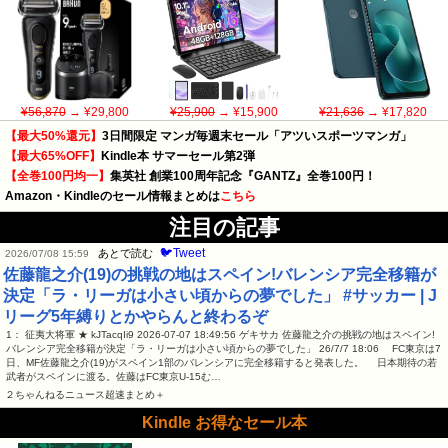
¥56,870
→ ¥29,800
¥25,900
→ ¥15,900
¥21,636
→ ¥17,820
【最大50%還元】
3日間限定 マンガ毎週末セール「アツいスポーツマンガ」
【最大65%OFF】
Kindle本 サマーセール第2弾
【全巻100円均一】
集英社 創業100周年記念『GANTZ』全巻100円！
Amazon・Kindleのセール情報まとめは
こちら
注目の記事
🐦Tweet
あとで読む
2026/07/08 15:59
佐藤龍之介(19)の挑戦の地はスペイン!バレンシア完全移籍が
決定「ラ・リーガは小さい頃からの夢でした」 #サッカー | J
リーグ5年縛りとかやらんと終わるぞ
1： 征夷大将軍 ★ kJTacqIi9 2026-07-07 18:49:56 ゲキサカ 佐藤龍之介の挑戦の地はスペイン!
バレンシア完全移籍が決定「ラ・リーガは小さい頃からの夢でした」 26/7/7 18:06 FC東京は7
日、MF佐藤龍之介(19)がスペイン1部のバレンシアに完全移籍すると発表した。 日本期待の若
武者がスペインに渡る。佐藤はFC東京U-15む…
２ちゃんねるニュース超速まとめ＋
Kindle お得なセール本