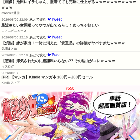
【画像】池田レイラちゃん、服着てても完熟に仕上がるｗｗｗｗｗｗｗｗｗｗｗ
ｗｗｗ
mashlife通信
🐦Tweet
あとで読む
2026/08/06 22:09
最近冷たい空調服ってやつが出てるらしくめっちゃ欲しい
コノユビニュース
🐦Tweet
あとで読む
2026/08/06 22:10
【煩悩】嫁が家出！一緒に消えた『貴重品』の詳細がヤバすぎたｗｗｗｗ
気団まとめ
🐦Tweet
あとで読む
2026/08/06 22:10
【悲劇】浮気されたのに慰謝料いらない?? その理由がコレｗｗｗｗ
キスログ
2026/08/07
[PR] 【マンガ】Kindle マンガ本 100円～200円セール
Kindleストア
¥550