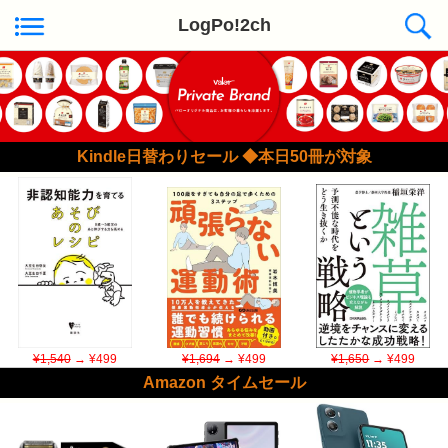
LogPo!2ch
Kindle日替わりセール ◆本日50冊が対象
¥1,540
→ ¥499
¥1,694
→ ¥499
¥1,650
→ ¥499
Amazon タイムセール