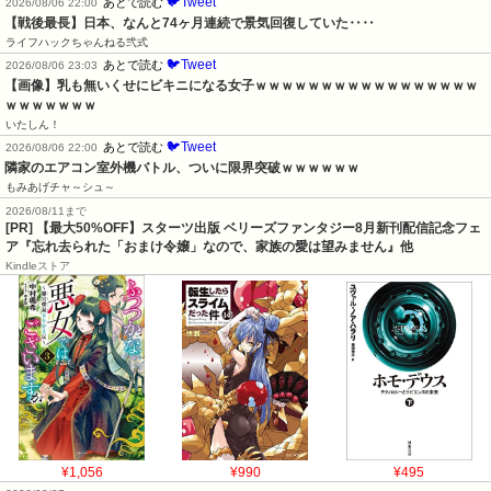
🐦Tweet
あとで読む
2026/08/06 22:00
【戦後最長】日本、なんと74ヶ月連続で景気回復していた‥‥
ライフハックちゃんねる弐式
🐦Tweet
あとで読む
2026/08/06 23:03
【画像】乳も無いくせにビキニになる女子ｗｗｗｗｗｗｗｗｗｗｗｗｗｗｗｗｗ
ｗｗｗｗｗｗｗ
いたしん！
🐦Tweet
あとで読む
2026/08/06 22:00
隣家のエアコン室外機バトル、ついに限界突破ｗｗｗｗｗｗ
もみあげチャ～シュ～
2026/08/11まで
[PR] 【最大50%OFF】スターツ出版 ベリーズファンタジー8月新刊配信記念フェ
ア『忘れ去られた「おまけ令嬢」なので、家族の愛は望みません』他
Kindleストア
¥1,056
¥990
¥495