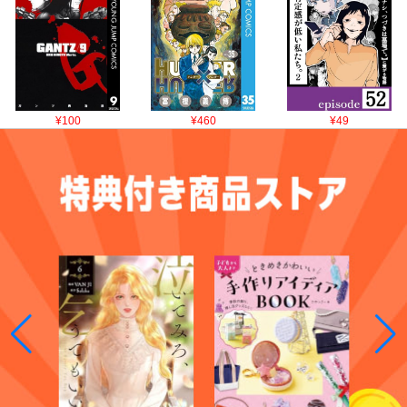
¥100
¥460
¥49