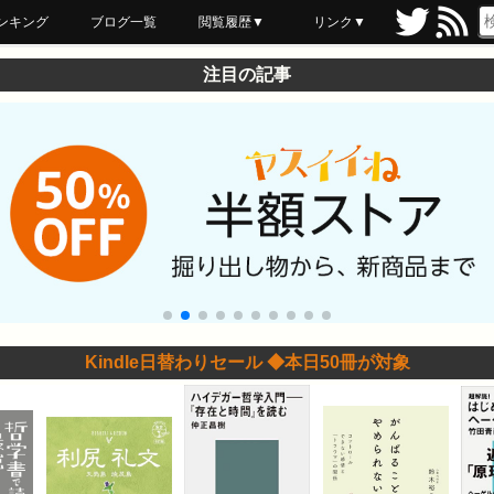
ンキング
ブログ一覧
閲覧履歴▼
リンク▼
ブックマーク
最近読んだ
あとで読む
ネットスーパー
飲食店舗用品
セール情報
注目の記事
Kindle日替わりセール ◆本日50冊が対象