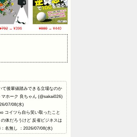
¥792
→ ¥396
¥880
→ ¥440
んな事しといて後輩値踏みできる立場なのか
 良ちゃん (@sakai026)
6/07/08(水)
VDw7mumo コイツら自ら笑い取ったこと
きでいじりの体だろうけど 反省ビジネスは
：名無し ：2026/07/08(水)