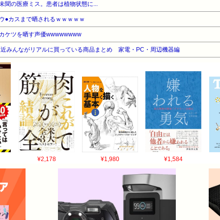
聞の医療ミス。患者は植物状態に...
ウ●カスまで晒されるｗｗｗｗｗ
ケツを晒す声優wwwwwwww
近みんながリアルに買っている商品まとめ 家電・PC・周辺機器編
¥2,178
¥1,980
¥1,584