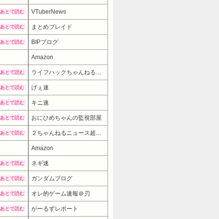
VTuberNews
あとで読む
まとめブレイド
あとで読む
BIPブログ
あとで読む
Amazon
ライフハックちゃんねる弐式
あとで読む
げぇ速
あとで読む
キニ速
あとで読む
おにひめちゃんの監視部屋
あとで読む
２ちゃんねるニュース超速まとめ＋
あとで読む
Amazon
7980円
→ 5480円 （17:30時点）
ネギ速
あとで読む
ガンダムブログ
あとで読む
オレ的ゲーム速報＠刃
あとで読む
がーるずレポート
あとで読む