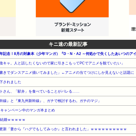
キニ速の最新記事
0周年記念！8月の対象本（少年マンガ）『D・N・A2 ～何処かで失くしたあいつのア
陰キャ。人と話したくないので家に引きこもってPCでアニメを観ていたい」
書きでダンスアニメ描いてみました」←アニメの当てつけにしか見えないと話題に
下されました
トさん、「駅弁」を食べていることがバレる……
幹線』と『東九州新幹線』、ガチで検討するわ。ガチのマジ」
・キャンペーン中のマンガ本まとめ
）結婚ｗｗｗｗｗ
更新「妻から『ハグでもしてみっか』と言われました」ｗｗｗｗｗｗｗｗｗｗ