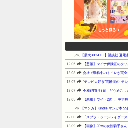
[PR]
【最大30%OFF】講談社 夏
12:05
【悲報】マイナ保険証のクソ
13:08
会社で勤務中のトイレが完全
13:07
"テレビ大好き"高齢者の｢テ
13:07
令和8年8月8日 どう過ごし
12:05
[PR]
【マンガ】Kindle マンガ本 5
12:00
「スプラトゥーンレイダース
13:09
【画像】JRAの女性騎手さ