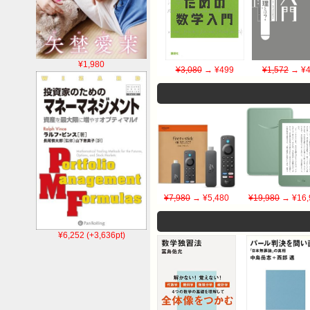
¥1,980
¥3,080
→ ¥499
¥1,572
→ ¥4
¥7,980
→ ¥5,480
¥19,980
→ ¥16,
¥6,252 (+3,636pt)