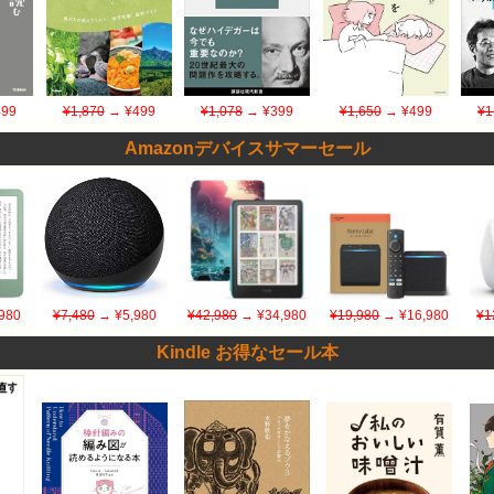
99
¥1,870
→ ¥499
¥1,078
→ ¥399
¥1,650
→ ¥499
¥1
Amazonデバイスサマーセール
980
¥7,480
→ ¥5,980
¥42,980
→ ¥34,980
¥19,980
→ ¥16,980
¥1
Kindle お得なセール本