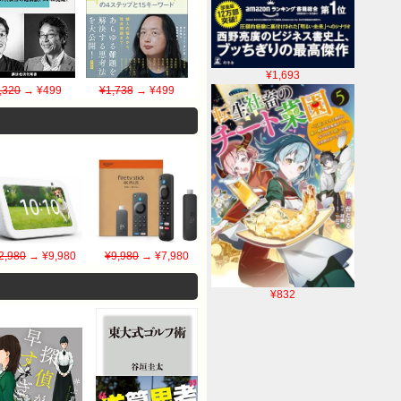
¥1,693
,320
→ ¥499
¥1,738
→ ¥499
2,980
→ ¥9,980
¥9,980
→ ¥7,980
¥832