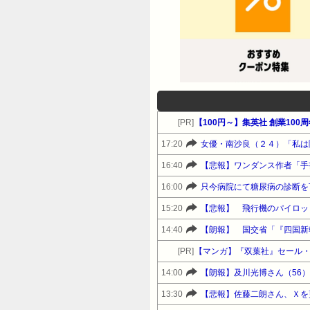
[PR]
【100円～】集英社 創業10
17:20
女優・南沙良（２４）「私は
16:40
【悲報】ワンダンス作者「手
16:00
只今病院にて糖尿病の診断を
15:20
【悲報】 飛行機のパイロッ
14:40
【朗報】 国交省「『四国新
[PR]
【マンガ】『双葉社』セール
14:00
【朗報】及川光博さん（56
13:30
【悲報】佐藤二朗さん、Ｘを