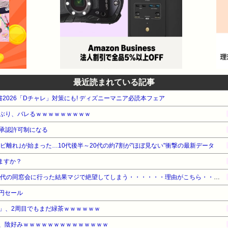
最近読まれている記事
電書2026「Dチャレ」対策にも! ディズニーマニア必読本フェア
ぶり、バレるｗｗｗｗｗｗｗｗｗ
承認許可制になる
レビ離れ｣が始まった…10代後半～20代の約7割が"ほぼ見ない"衝撃の最新データ
ますか？
【悲報】ワイ（28）、中学時代の同窓会に行った結果マジで絶望してしまう・・・・・・理由がこちら・・・・・・
5円セール
」、2周目でもまだ緑茶ｗｗｗｗｗｗ
ん、陰好みｗｗｗｗｗｗｗｗｗｗｗｗｗｗ