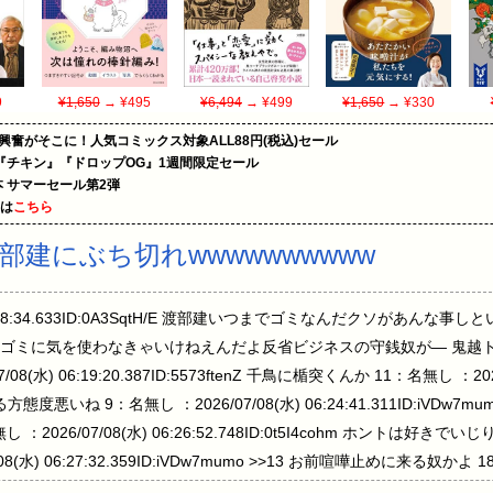
9
¥1,650
→ ¥495
¥6,494
→ ¥499
¥1,650
→ ¥330
の興奮がそこに！人気コミックス対象ALL88円(税込)セール
『チキン』『ドロップOG』1週間限定セール
le本 サマーセール第2弾
めは
こちら
建にぶち切れwwwwwwwwww
 06:18:34.633ID:0A3SqtH/E 渡部建いつまでゴミなんだクソがあ
ミに気を使わなきゃいけねえんだよ反省ビジネスの守銭奴が— 鬼越トマホーク
07/08(水) 06:19:20.387ID:5573ftenZ 千鳥に楯突くんか 11：名無し ：202
d 太ってる方態度悪いね 9：名無し ：2026/07/08(水) 06:24:41.311ID:i
2026/07/08(水) 06:26:52.748ID:0t5I4cohm ホントは好
(水) 06:27:32.359ID:iVDw7mumo >>13 お前喧嘩止めに来る奴かよ 18
uO5MR 本当にやばいの金野なんよな 周りの芸人ガチでビビッてる…