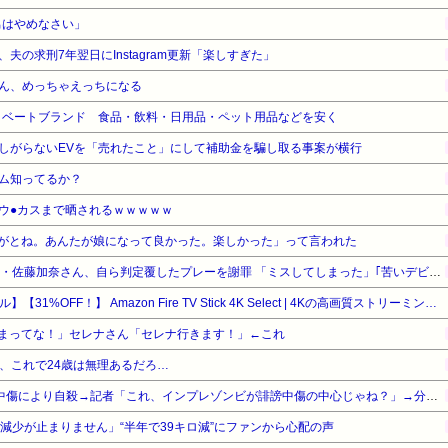
の男はやめなさい」
夫の求刑7年翌日にInstagram更新「楽しすぎた」
ん、めっちゃえっちになる
プライベートブランド 食品・飲料・日用品・ペット用品などを安く
しがらないEVを「売れたこと」にして補助金を騙し取る事案が横行
ム知ってるか？
ウ●カスまで晒されるｗｗｗｗｗ
がとね。あんたが娘になって良かった。楽しかった」って言われた
甲子園 初ジャッジの女性審判・佐藤加奈さん、自ら判定覆したプレーを謝罪 「ミスしてしまった」｢苦いデビュー戦に…｣ #高校野球 | 言うほどミスか？
【Amazonデバイスサマーセール】【31%OFF！】 Amazon Fire TV Stick 4K Select | 4Kの高画質ストリーミング | ストリーミングメディアプレイヤー
まってな！」セレナさん「セレナ行きます！」←これ
、これで24歳は無理あるだろ…
インフルエンサー、Xの誹謗中傷により自殺→記者「これ、インプレゾンビが誹謗中傷の中心じゃね？」→分析していくとヤバイ真実が浮かび上がる
の減少が止まりません」“半年で39キロ減”にファンから心配の声