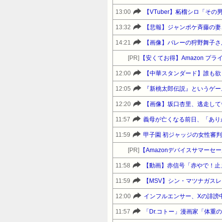
13:00
【VTuber】柘榴シロ「そ
13:32
【悲報】ジャンポケ斉藤の妻、
14:21
【画像】バレーの狩野舞子さ
[PR]
【安くてお得】Amazon 
12:00
【中華スタンダード】誰も欲
12:05
『新桃太郎伝説』というゲー
12:20
【画像】坂口杏里、逃走して
11:57
義母が亡くなる前日、「あり
11:59
[PR]
11:58
【動画】赤信号「赤やで！止
11:59
【MSV】シン・マツナガスレ
12:00
11:57
「Dr.コトー」漫画家「体重