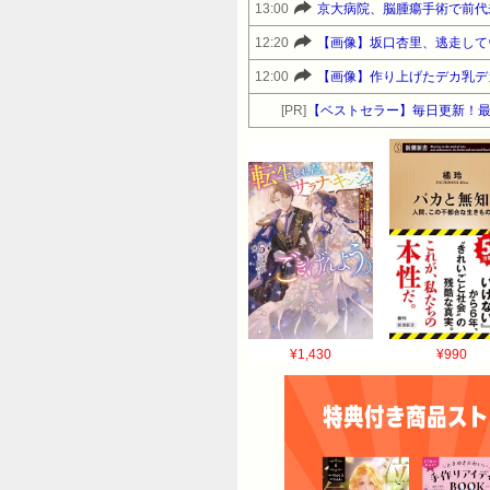
13:00
京大病院、脳腫瘍手術で前代未
12:20
【画像】坂口杏里、逃走して
12:00
【画像】作り上げたデカ乳デカ
[PR]
【ベストセラー】毎日更新！最
¥1,430
¥990