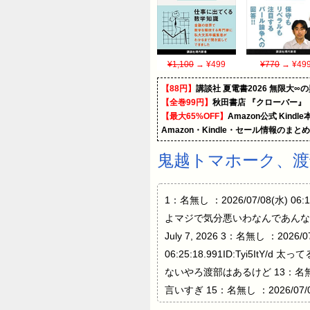
¥1,100
→ ¥499
¥770
→ ¥49
【88円】
講談社 夏電書2026 無限大∞
【全巻99円】
秋田書店 『クローバー』
【最大65%OFF】
Amazon公式 Kind
Amazon・Kindle・セール情報のまと
鬼越トマホーク、渡部
1：名無し ：2026/07/08(水)
よマジで気分悪いわなんであんなゴ
July 7, 2026 3：名無し ：2026/
06:25:18.991ID:Tyi5ItY/
ないやろ渡部はあるけど 13：名無し ：
言いすぎ 15：名無し ：2026/07/08
06:28:24.670ID:ZCv/