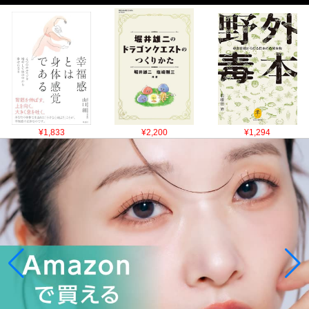
¥1,833
¥2,200
¥1,294