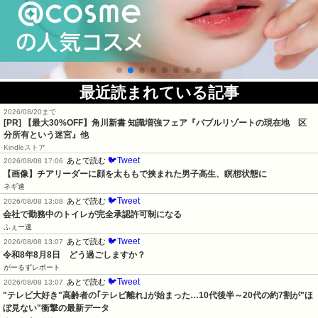
最近読まれている記事
2026/08/20まで
[PR]
【最大30%OFF】角川新書 知識増強フェア『バブルリゾートの現在地 区
分所有という迷宮』他
Kindleストア
🐦Tweet
あとで読む
2026/08/08 17:06
【画像】チアリーダーに顔を太ももで挟まれた男子高生、瞑想状態に
ネギ速
🐦Tweet
あとで読む
2026/08/08 13:08
会社で勤務中のトイレが完全承認許可制になる
ふぇー速
🐦Tweet
あとで読む
2026/08/08 13:07
令和8年8月8日　どう過ごしますか？
がーるずレポート
🐦Tweet
あとで読む
2026/08/08 13:07
"テレビ大好き"高齢者の｢テレビ離れ｣が始まった…10代後半～20代の約7割が"ほ
ぼ見ない"衝撃の最新データ