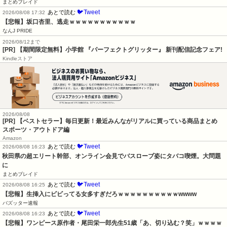
まとめブレイド
🐦Tweet
あとで読む
2026/08/08 17:32
【悲報】坂口杏里、逃走ｗｗｗｗｗｗｗｗｗｗｗ
なんJ PRIDE
2026/08/12まで
[PR] 【期間限定無料】小学館 『パーフェクトグリッター』 新刊配信記念フェア!
Kindleストア
2026/08/08
[PR] 【ベストセラー】毎日更新！最近みんながリアルに買っている商品まとめ
スポーツ・アウトドア編
Amazon
🐦Tweet
あとで読む
2026/08/08 16:23
秋田県の超エリート幹部、オンライン会見でバスローブ姿にタバコ喫煙。大問題
に
まとめブレイド
🐦Tweet
あとで読む
2026/08/08 16:25
【悲報】生挿入にビビってる女多すぎだろｗｗｗｗｗｗｗｗｗｗwwww
バズッター速報
🐦Tweet
あとで読む
2026/08/08 16:23
【悲報】ワンピース原作者・尾田栄一郎先生51歳「あ、切り込む？笑」ｗｗｗｗ