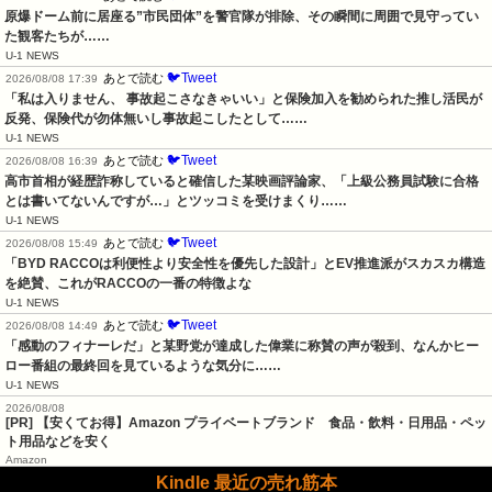
原爆ドーム前に居座る”市民団体”を警官隊が排除、その瞬間に周囲で見守ってい
た観客たちが……
U-1 NEWS
🐦Tweet
あとで読む
2026/08/08 17:39
「私は入りません、 事故起こさなきゃいい」と保険加入を勧められた推し活民が
反発、保険代が勿体無いし事故起こしたとして……
U-1 NEWS
🐦Tweet
あとで読む
2026/08/08 16:39
高市首相が経歴詐称していると確信した某映画評論家、「上級公務員試験に合格
とは書いてないんですが…」とツッコミを受けまくり……
U-1 NEWS
🐦Tweet
あとで読む
2026/08/08 15:49
「BYD RACCOは利便性より安全性を優先した設計」とEV推進派がスカスカ構造
を絶賛、これがRACCOの一番の特徴よな
U-1 NEWS
🐦Tweet
あとで読む
2026/08/08 14:49
「感動のフィナーレだ」と某野党が達成した偉業に称賛の声が殺到、なんかヒー
ロー番組の最終回を見ているような気分に……
U-1 NEWS
2026/08/08
[PR] 【安くてお得】Amazon プライベートブランド 食品・飲料・日用品・ペッ
ト用品などを安く
Amazon
Kindle 最近の売れ筋本