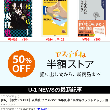
¥1,012
→ ¥304
¥924
→ ¥462
¥792
→ ¥396
U-1 NEWSの最新記事
2026/08/31まで
[PR] 【最大30%OFF】双葉社 フタスペ!2026年夏④『異世界クラフトぐらし』他
Kindleストア
🐦Tweet
あとで読む
2026/08/08 18:39