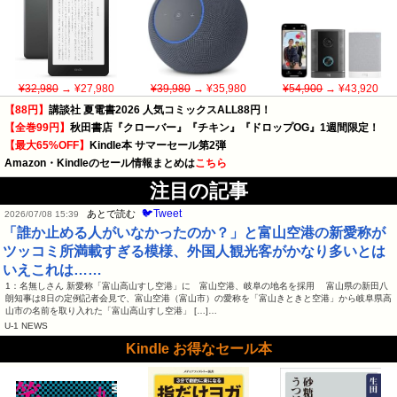
¥32,980
→ ¥27,980
¥39,980
→ ¥35,980
¥54,900
→ ¥43,920
【88円】
講談社 夏電書2026 人気コミックスALL88円！
【全巻99円】
秋田書店『クローバー』『チキン』『ドロップOG』1週間限定！
【最大65%OFF】
Kindle本 サマーセール第2弾
Amazon・Kindleのセール情報まとめは
こちら
注目の記事
🐦Tweet
あとで読む
2026/07/08 15:39
「誰か止める人がいなかったのか？」と富山空港の新愛称が
ツッコミ所満載すぎる模様、外国人観光客がかなり多いとは
いえこれは……
1：名無しさん 新愛称「富山高山すし空港」に 富山空港、岐阜の地名を採用 富山県の新田八
朗知事は8日の定例記者会見で、富山空港（富山市）の愛称を「富山きときと空港」から岐阜県高
山市の名前を取り入れた「富山高山すし空港」 […]…
U-1 NEWS
Kindle お得なセール本