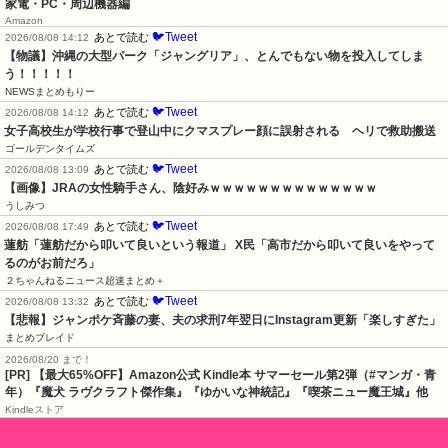
家電・PC・周辺機器編
Amazon
🐦Tweet
あとで読む
2026/08/08 14:12
【物議】沖縄の大型パーク「ジャングリア」、とんでもない物を投入してしま
う！！！！！
NEWSまとめもりー
🐦Tweet
あとで読む
2026/08/08 14:12
女子高校生が学校行事で登山中にクマスプレー顔に誤射される　ヘリで救助搬送
ゴールデンタイムズ
🐦Tweet
あとで読む
2026/08/08 13:09
【画像】JRAの女性騎手さん、陰好みｗｗｗｗｗｗｗｗｗｗｗｗｗｗ
うしみつ
🐦Tweet
あとで読む
2026/08/08 17:49
蓮舫「蓮舫だから叩いて良いという報道」 X民「高市だから叩いて良いをやって
るのがお前だろ」
２ちゃんねるニュース超速まとめ＋
🐦Tweet
あとで読む
2026/08/08 13:32
【悲報】ジャンポケ斉藤の妻、夫の求刑7年翌日にInstagram更新「楽しすぎた」
まとめブレイド
2026/08/20 まで！
[PR]
【最大65%OFF】Amazon公式 Kindle本 サマーセール第2弾（#マンガ・青
年）『魔犬 ラヴクラフト傑作集』『ゆかいな神統記』『喫茶ニュー魔王城』他
Kindleストア