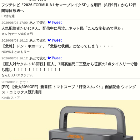
フジテレビ「2026 FORMULA1 サマーブレイクSP」を明日（8月9日）から12日
間毎日放送へ
F1情報通
🐦Tweet
あとで読む
2026/08/08 17:00
人気配信者たいじさん、配信中に号泣…ネット民「こんな姿初めて見た」
オレ的ゲーム速報＠刃
🐦Tweet
あとで読む
2026/08/08 16:12
【悲報】ドン・キホーテ、『悲惨な状態』になってしまう・・・・
NEWSまとめもりー
🐦Tweet
あとで読む
2026/08/08 16:12
【巨人対ヤクルト18回戦】巨人、3回裏無死二三塁から笹原の2点タイムリーで勝
ち越し！！！！！！！！！！！！！
なんじぇいスタジアム
2026/08/08 まで！
[PR] 【最大30%OFF】新書館 トマトスープ「奸臣スムバト」配信記念 ウィング
ス・コミックス既刊割引
Kindleストア