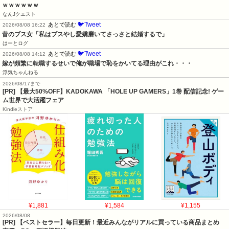
ｗｗｗｗｗｗ
なんJクエスト
🐦Tweet
あとで読む
2026/08/08 16:22
昔のブス女「私はブスやし愛嬌磨いてさっさと結婚するで」
はーとログ
🐦Tweet
あとで読む
2026/08/08 14:12
嫁が頻繁に転職するせいで俺が職場で恥をかいてる理由がこれ・・・
浮気ちゃんねる
2026/08/17まで
[PR] 【最大50%OFF】KADOKAWA 「HOLE UP GAMERS」1巻 配信記念! ゲー
ム世界で大活躍フェア
Kindleストア
¥1,881
¥1,584
¥1,155
2026/08/08
[PR] 【ベストセラー】毎日更新！最近みんながリアルに買っている商品まとめ