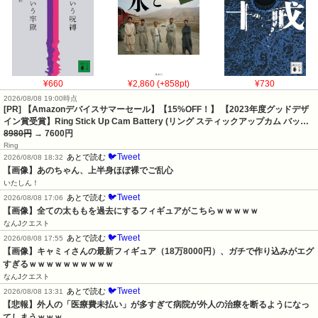
¥660
¥2,860 (+858pt)
¥730
2026/08/08 19:00時点
[PR] 【Amazonデバイスサマーセール】【15%OFF！】 【2023年度グッドデザ
イン賞受賞】Ring Stick Up Cam Battery (リング スティックアップカム バッ…
8980円
→ 7600円
Ring
🐦Tweet
あとで読む
2026/08/08 18:32
【画像】あのちゃん、上半身ほぼ裸でご乱心
いたしん！
🐦Tweet
あとで読む
2026/08/08 17:06
【画像】全ての太ももを過去にするフィギュアがこちらｗｗｗｗｗ
なんJクエスト
🐦Tweet
あとで読む
2026/08/08 17:55
【画像】キャミィさんの最新フィギュア（18万8000円）、ガチで作り込みがエグ
すぎるｗｗｗｗｗｗｗｗｗｗ
なんJクエスト
🐦Tweet
あとで読む
2026/08/08 13:31
【悲報】外人の「医療費未払い」が多すぎて病院が外人の治療を断るようになっ
てしまうｗｗｗ