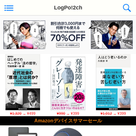
LogPo!2ch
Kindle日替わりセール ◆本日50冊が対象
¥1,320
→ ¥499
¥990
→ ¥399
¥1,012
→ ¥399
Amazonデバイスサマーセール