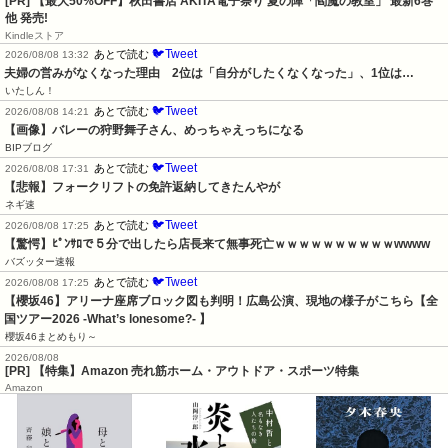
[PR] 【最大50%OFF】秋田書店 AKITA電子祭り 夏の陣「閻魔の教室」 最新6巻
他 発売!
Kindleストア
🐦Tweet
あとで読む
2026/08/08 13:32
夫婦の営みがなくなった理由　2位は「自分がしたくなくなった」、1位は…
いたしん！
🐦Tweet
あとで読む
2026/08/08 14:21
【画像】バレーの狩野舞子さん、めっちゃえっちになる
BIPブログ
🐦Tweet
あとで読む
2026/08/08 17:31
【悲報】フォークリフトの免許返納してきたんやが
ネギ速
🐦Tweet
あとで読む
2026/08/08 17:25
【驚愕】ﾋﾟﾝｻﾛで５分で出したら店長来て無事死亡ｗｗｗｗｗｗｗｗｗｗwwww
バズッター速報
🐦Tweet
あとで読む
2026/08/08 17:25
【櫻坂46】アリーナ座席ブロック図も判明！広島公演、現地の様子がこちら【全
国ツアー2026 -What’s lonesome?- 】
櫻坂46まとめもり～
2026/08/08
[PR] 【特集】Amazon 売れ筋ホーム・アウトドア・スポーツ特集
Amazon