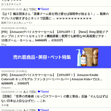
おうまがタイムズ
🐦Tweet
あとで読む
2026/08/08 18:08
【は？】極左団体さん「原爆ドーム前を明け渡せば核戦争が始まる！」→ 観衆の
マジレスが鋭すぎるとネットで話題に → ｗｗｗｗｗｗｗｗｗｗｗｗ
政経ワロスまとめニュース♪
2026/08/08 19:00時点
[PR] 【Amazonデバイスサマーセール】【20%OFF！】 【New】Ring 防犯ドア
ホン プロ｜スマートセキュリティ機能搭載｜夜間でも鮮明な4K高画質ビデオ・
10倍ズーム・モーショ…
54900円
→ 43920円
Ring
2026/08/08 19:00時点
[PR] 【Amazonデバイスサマーセール】【19%OFF！】 Amazon Kindle
Colorsoft キッズモデル ファンタジーリバーカバー | Amazon Kids+で2,0…
42980円
→ 34980円
Amazon
🐦Tweet
あとで読む
2026/08/08 17:18
【悲報】「世界の売春婦（セッ◯スワーカー）の数と割合」反論「そんなはずは
ない日本は上位なはずだ」←これ
ネギ速
🐦Tweet
あとで読む
2026/08/08 17:00