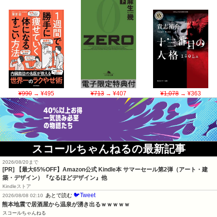
¥990
→ ¥495
¥713
→ ¥407
¥1,078
→ ¥363
スコールちゃんねるの最新記事
2026/08/20まで
[PR]
【最大65%OFF】Amazon公式 Kindle本 サマーセール第2弾（アート・建
築・デザイン）『なるほどデザイン』他
Kindleストア
🐦Tweet
あとで読む
2026/08/08 02:10
熊本地震で居酒屋から温泉が湧き出るｗｗｗｗｗ
スコールちゃんねる