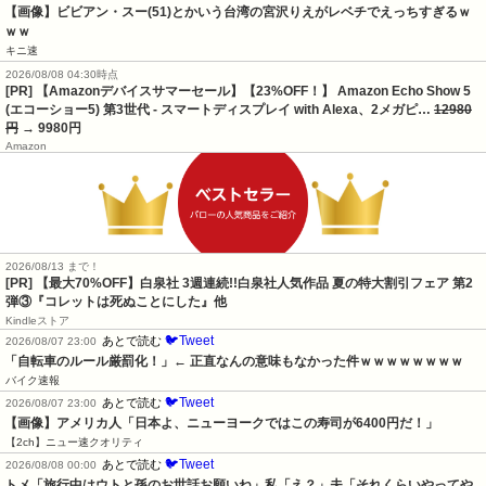
【画像】ビビアン・スー(51)とかいう台湾の宮沢りえがレベチでえっちすぎるｗ
ｗｗ
キニ速
2026/08/08 04:30時点
[PR] 【Amazonデバイスサマーセール】【23%OFF！】 Amazon Echo Show 5
(エコーショー5) 第3世代 - スマートディスプレイ with Alexa、2メガピ…
12980
円
→ 9980円
Amazon
2026/08/13 まで！
[PR] 【最大70%OFF】白泉社 3週連続!!白泉社人気作品 夏の特大割引フェア 第2
弾③『コレットは死ぬことにした』他
Kindleストア
🐦Tweet
あとで読む
2026/08/07 23:00
「自転車のルール厳罰化！」← 正直なんの意味もなかった件ｗｗｗｗｗｗｗｗ
バイク速報
🐦Tweet
あとで読む
2026/08/07 23:00
【画像】アメリカ人「日本よ、ニューヨークではこの寿司が6400円だ！」
【2ch】ニュー速クオリティ
🐦Tweet
あとで読む
2026/08/08 00:00
トメ「旅行中はウトと孫のお世話お願いね」私「え？」夫「それくらいやってや