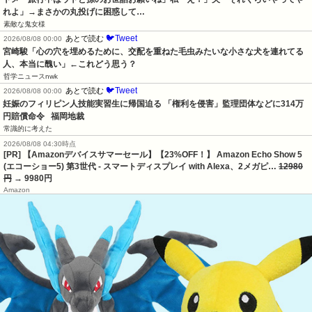
れよ」→まさかの丸投げに困惑して…
素敵な鬼女様
🐦Tweet
あとで読む
2026/08/08 00:00
宮崎駿「心の穴を埋めるために、交配を重ねた毛虫みたいな小さな犬を連れてる
人、本当に醜い」←これどう思う？
哲学ニュースnwk
🐦Tweet
あとで読む
2026/08/08 00:00
妊娠のフィリピン人技能実習生に帰国迫る 「権利を侵害」監理団体などに314万
円賠償命令   福岡地裁
常識的に考えた
2026/08/08 04:30時点
[PR] 【Amazonデバイスサマーセール】【23%OFF！】 Amazon Echo Show 5
(エコーショー5) 第3世代 - スマートディスプレイ with Alexa、2メガピ…
12980
円
→ 9980円
Amazon