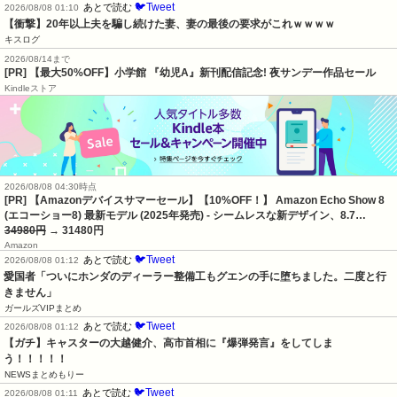
🐦Tweet
あとで読む
2026/08/08 01:10
【衝撃】20年以上夫を騙し続けた妻、妻の最後の要求がこれｗｗｗｗ
キスログ
2026/08/14まで
[PR] 【最大50%OFF】小学館 『幼児A』新刊配信記念! 夜サンデー作品セール
Kindleストア
2026/08/08 04:30時点
[PR] 【Amazonデバイスサマーセール】【10%OFF！】 Amazon Echo Show 8
(エコーショー8) 最新モデル (2025年発売) - シームレスな新デザイン、8.7…
34980円
→ 31480円
Amazon
🐦Tweet
あとで読む
2026/08/08 01:12
愛国者「ついにホンダのディーラー整備工もグエンの手に堕ちました。二度と行
きません」
ガールズVIPまとめ
🐦Tweet
あとで読む
2026/08/08 01:12
【ガチ】キャスターの大越健介、高市首相に『爆弾発言』をしてしま
う！！！！！
NEWSまとめもりー
🐦Tweet
あとで読む
2026/08/08 01:11