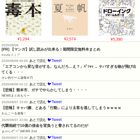
¥1,294
¥2,574
¥5,390
2026/08/08
[PR] 【マンガ】試し読みが出来る！期間限定無料本まとめ
Kindleストア
🐦Tweet
あとで読む
2026/08/08 00:00
「エアコンから変な音がする。なんだろ…え？」ﾊﾟｼｬｯ → ヤバすぎる物が飛び出
てくる・・・
オレ的ゲーム速報＠刃
🐦Tweet
あとで読む
2026/08/08 02:12
【悲報】熊本市、ガチでやらかしてしまう・・・・
NEWSまとめもりー
🐦Tweet
あとで読む
2026/08/07 23:05
【悲報】キャバ嬢、とある「行動」により太客を逃してしまうｗｗｗｗ
わんこーる速報！
🐦Tweet
あとで読む
2026/08/07 23:00
代襲相続で10億の借金を背負うと脅されてるのだが
ぁゃιぃ(*ﾟーﾟ)NEWS 2nd
🐦Tweet
あとで読む
2026/08/07 23:00