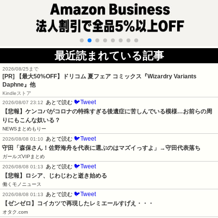
最近読まれている記事
2026/08/25まで
[PR]
【最大50%OFF】ドリコム 夏フェア コミックス『Wizardry Variants
Daphne』他
Kindleストア
🐦Tweet
あとで読む
2026/08/07 23:12
【悲報】ケンコバがコロナの特殊すぎる後遺症に苦しんでいる模様…お前らの周
りにもこんな奴いる？
NEWSまとめもりー
🐦Tweet
あとで読む
2026/08/08 01:10
守田「森保さん！佐野海舟を代表に選ぶのはマズイっすよ」→守田代表落ち
ガールズVIPまとめ
🐦Tweet
あとで読む
2026/08/08 01:13
【悲報】ロシア、じわじわと逝き始める
働くモノニュース
🐦Tweet
あとで読む
2026/08/08 01:13
【ゼンゼロ】コイカツで再現したレミエールすげえ・・・
オタク.com