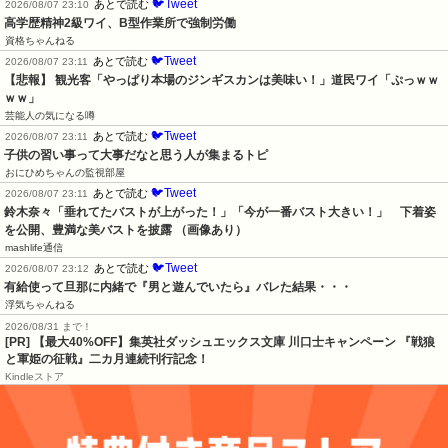
🐦Tweet
あとで読む
2026/08/07 23:10
高学歴精神2級ワイ、B型作業所で強制労働
資格ちゃんねる
🐦Tweet
あとで読む
2026/08/07 23:11
【悲報】 観光客「やっぱり本場のジンギスカンは美味い！」道民ワイ「ぷっｗｗ
ｗｗ」
芸能人の気になる噂
🐦Tweet
あとで読む
2026/08/07 23:11
子供の習い事って大事だなと思う人が集まるトピ
おにひめちゃんの監視部屋
🐦Tweet
あとで読む
2026/08/07 23:11
鈴木奈々「垂れてたバストが上がった！」「今が一番バスト大きい！」　下着姿
を公開、豊満な美バストを披露 （画像あり）
mashlife通信
🐦Tweet
あとで読む
2026/08/07 23:12
有給使って旦那に内緒で『男と遊んでいたら』バレた結果・・・
浮気ちゃんねる
2026/08/31 まで！
[PR]
【最大40%OFF】集英社ダッシュエックス文庫 川口士キャンペーン 『戦狼
と軍姫の征戦』二カ月連続刊行記念！
Kindleストア