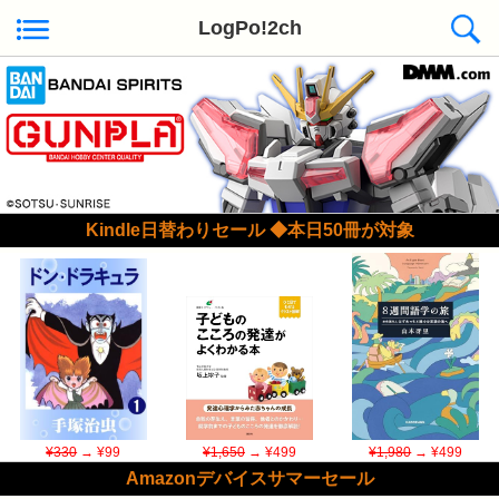
LogPo!2ch
Kindle日替わりセール ◆本日50冊が対象
¥330
→ ¥99
¥1,650
→ ¥499
¥1,980
→ ¥499
Amazonデバイスサマーセール