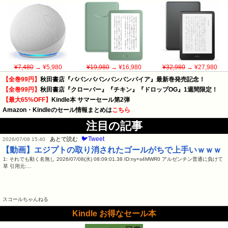
¥7,480
→ ¥5,980
¥19,980
→ ¥16,980
¥32,980
→ ¥27,980
【全巻99円】
秋田書店『ババンババンバンバンパイア』最新巻発売記念！
【全巻99円】
秋田書店『クローバー』『チキン』『ドロップOG』1週間限定！
【最大65%OFF】
Kindle本 サマーセール第2弾
Amazon・Kindleのセール情報まとめは
こちら
注目の記事
🐦Tweet
あとで読む
2026/07/08 15:40
【動画】エジプトの取り消されたゴールがちで上手いｗｗｗ
1: それでも動く名無し 2026/07/08(水) 08:09:01.38 ID:ny+s4MWR0 アルゼンチン普通に負けて
草 引用元:…
スコールちゃんねる
Kindle お得なセール本