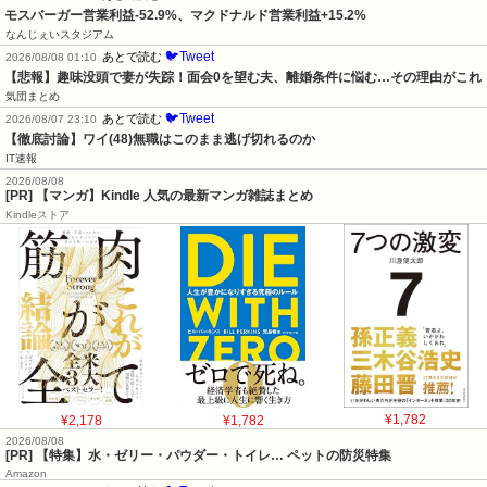
モスバーガー営業利益-52.9%、マクドナルド営業利益+15.2%
なんじぇいスタジアム
🐦Tweet
あとで読む
2026/08/08 01:10
【悲報】趣味没頭で妻が失踪！面会0を望む夫、離婚条件に悩む…その理由がこれ
気団まとめ
🐦Tweet
あとで読む
2026/08/07 23:10
【徹底討論】ワイ(48)無職はこのまま逃げ切れるのか
IT速報
2026/08/08
[PR] 【マンガ】Kindle 人気の最新マンガ雑誌まとめ
Kindleストア
¥2,178
¥1,782
¥1,782
2026/08/08
[PR] 【特集】水・ゼリー・パウダー・トイレ… ペットの防災特集
Amazon