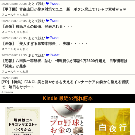
🐦Tweet
あとで読む
2026/08/08 00:35
【甲子園】青森山田が暑さ対策でユニ一新　ボタン廃止でTシャツ素材ｗｗｗ
スコールちゃんねる
🐦Tweet
あとで読む
2026/08/07 23:35
【画像】移民さんの価値、発表される・・・
スコールちゃんねる
🐦Tweet
あとで読む
2026/08/07 22:35
【画像】「美人すぎる県警本部長」、失職・・・・・
スコールちゃんねる
🐦Tweet
あとで読む
2026/08/07 21:35
【朗報】八田與一容疑者、詰む　情報提供が累計1万3600件超え　目撃情報は
「関東」が最多
スコールちゃんねる
2026/08/08
[PR] 【特集】FANCL 美と健やかさを支えるインナーケア 内側から整える習慣
で、毎日をサポート
Amazon
Kindle 最近の売れ筋本