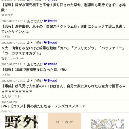
【悲報】嫁が水商売相手と不倫！振り回された挙句、慰謝料も期待できず生き地
獄・・・
キスログ
🐦Tweet
あとで読む
2026/08/07 23:12
【悲報】倉持由香、息子の「自閉スペクトラム症」診断にショックで涙…見逃し
ていたサインとは
ネギ速
🐦Tweet
あとで読む
2026/08/07 23:12
５大、肉食じゃないけど凶暴な動物「カバ」「アフリカゾウ」「バッファロー」
「コーカサスオオカブト」
哲学ニュースnwk
🐦Tweet
あとで読む
2026/08/07 23:17
【悲報】18歳で無期懲役になった奴、怖い
ネギ速
🐦Tweet
あとで読む
2026/08/07 23:17
【爆笑】移民受け入れ派のパヨおばさん、自分の家に来られたら全力で拒否るｗ
ｗｗｗｗｗｗｗｗｗ
なんJクエスト
2026/08/08
[PR] 【コスメ】男の身だしなみ・メンズコスメストア
Amazon