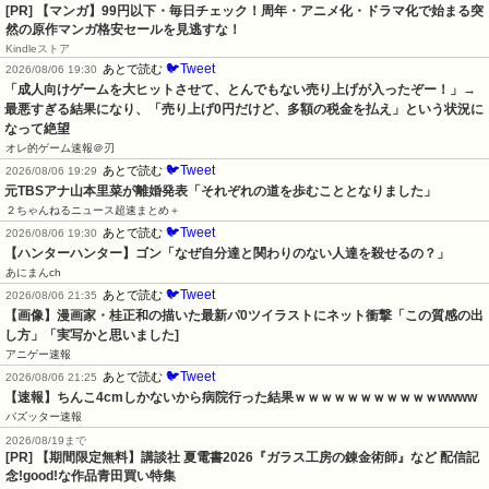
[PR] 【マンガ】99円以下・毎日チェック！周年・アニメ化・ドラマ化で始まる突
然の原作マンガ格安セールを見逃すな！
Kindleストア
🐦Tweet
あとで読む
2026/08/06 19:30
「成人向けゲームを大ヒットさせて、とんでもない売り上げが入ったぞー！」→
最悪すぎる結果になり、「売り上げ0円だけど、多額の税金を払え」という状況に
なって絶望
オレ的ゲーム速報＠刃
🐦Tweet
あとで読む
2026/08/06 19:29
元TBSアナ山本里菜が離婚発表「それぞれの道を歩むこととなりました」
２ちゃんねるニュース超速まとめ＋
🐦Tweet
あとで読む
2026/08/06 19:30
【ハンターハンター】ゴン「なぜ自分達と関わりのない人達を殺せるの？」
あにまんch
🐦Tweet
あとで読む
2026/08/06 21:35
【画像】漫画家・桂正和の描いた最新パ0ツイラストにネット衝撃「この質感の出
し方」「実写かと思いました]
アニゲー速報
🐦Tweet
あとで読む
2026/08/06 21:25
【速報】ちんこ4cmしかないから病院行った結果ｗｗｗｗｗｗｗｗｗｗｗwwww
バズッター速報
2026/08/19まで
[PR] 【期間限定無料】講談社 夏電書2026『ガラス工房の錬金術師』など 配信記
念!good!な作品青田買い特集