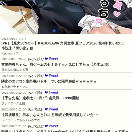
2026/08/13 まで！
[PR] 【最大50%OFF】KADOKAWA 角川文庫 夏フェア2026 第4弾:怖い!ホラー
小説①『黒い家』他
Kindleストア
🐦Tweet
あとで読む
2026/08/06 20:20
冨里奈央ちゃん、罰ゲームのセミをずっと気にしてたｗ【乃木坂46】
芸能人の気になる噂
🐦Tweet
あとで読む
2026/08/06 22:00
隣家のエアコン室外機バトル、ついに限界突破ｗｗｗｗｗｗ
もみあげチャ～シュ～
🐦Tweet
あとで読む
2026/08/06 22:00
【予告先発】達孝太｜8月7日 楽天戦｜18:00開始
ファイターズ王国
🐦Tweet
あとで読む
2026/08/06 22:00
【戦後最長】日本、なんと74ヶ月連続で景気回復していた‥‥
ライフハックちゃんねる弐式
🐦Tweet
あとで読む
2026/08/06 21:30
野田クリスタルさん「イラストレーターの人が『AIに仕事を奪われる』って言っ