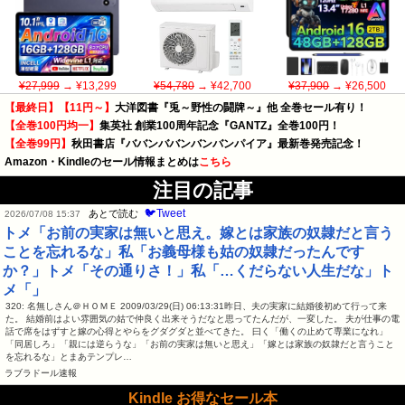
¥27,999
→ ¥13,299
¥54,780
→ ¥42,700
¥37,900
→ ¥26,500
【最終日】【11円～】
大洋図書『兎～野性の闘牌～』他 全巻セール有り！
【全巻100円均一】
集英社 創業100周年記念『GANTZ』全巻100円！
【全巻99円】
秋田書店『ババンババンバンバンパイア』最新巻発売記念！
Amazon・Kindleのセール情報まとめは
こちら
注目の記事
🐦Tweet
あとで読む
2026/07/08 15:37
トメ「お前の実家は無いと思え。嫁とは家族の奴隷だと言う
ことを忘れるな」私「お義母様も姑の奴隷だったんです
か？」トメ「その通りさ！」私「…くだらない人生だな」ト
メ「」
320: 名無しさん＠ＨＯＭＥ 2009/03/29(日) 06:13:31昨日、夫の実家に結婚後初めて行って来
た。 結婚前はよい雰囲気の姑で仲良く出来そうだなと思ってたんだが、一変した。 夫が仕事の電
話で席をはずすと嫁の心得とやらをグダグダと並べてきた。 曰く「働くの止めて専業になれ」
「同居しろ」「親には逆らうな」「お前の実家は無いと思え」「嫁とは家族の奴隷だと言うこと
を忘れるな」とまあテンプレ…
ラブラドール速報
Kindle お得なセール本