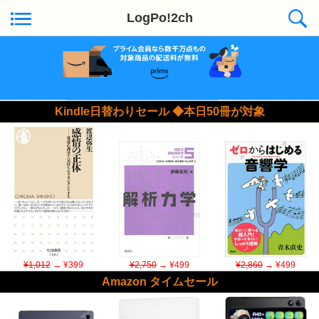
LogPo!2ch
Kindle日替わりセール ◆本日50冊が対象
¥1,012
→ ¥399
¥2,750
→ ¥499
¥2,860
→ ¥499
Amazon タイムセール