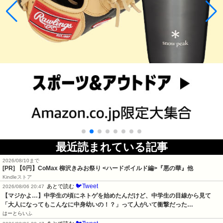
最近読まれている記事
2026/08/10まで
[PR] 【0円】CoMax 柳沢きみお祭り <ハードボイルド編>『悪の華』他
Kindleストア
🐦Tweet
あとで読む
2026/08/06 20:47
【マジかよ…】中学生の頃にネトゲを始めたんだけど、中学生の目線から見て
「大人になってもこんなに中身幼いの！？」って人がいて衝撃だった…
はーとらいふ