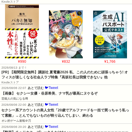
Kindleストア
¥990
¥832
¥1,766
2026/08/13 まで！
[PR] 【期間限定無料】講談社 夏電書2026 私、この人のために頑張っちゃう! オ
フィスが楽しくなる社会人ラブ特集『高坂社長は我慢できない』他
Kindleストア
🐦Tweet
あとで読む
2026/08/06 22:07
【画像】 セクシー女優・谷原希美、ナマ乳が最高にヌケるぞ
芸能人の気になる噂
🐦Tweet
あとで読む
2026/08/06 22:00
セクシー系アカウントの美人女性「20歳でアルファードを一括で買っちゃう私っ
て素敵」→とんでもないものが映り込んでしまい、終わる
オレ的ゲーム速報＠刃
🐦Tweet
あとで読む
2026/08/06 20:20