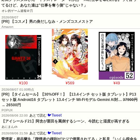
てるけど、あなた達は"仕事を奪う側"じゃない？」
オレ的ゲーム速報＠刃
2026/08/07
[PR] 【コスメ】男の身だしなみ・メンズコスメストア
Amazon
¥100
¥569
¥49
2026/08/07 01:00時点
[PR] 【タイムセール】【30%OFF！】 【13.4インチ セット版 タブレット】P13
セット版 Android16 タブレット 13.4インチ Wi-Fiモデル Gemini AI対…
37900円
→ 26500円
POPUX
🐦Tweet
あとで読む
2026/08/06 22:00
【アイシールド21】阿含が栗田を罵倒するシーン、今読むと湿度が高すぎる
あにまんch
🐦Tweet
あとで読む
2026/08/06 21:59
愛煙家・岸谷蘭丸「喫煙者の権利がマジで侵害されてる」と私見 「いくら税金を