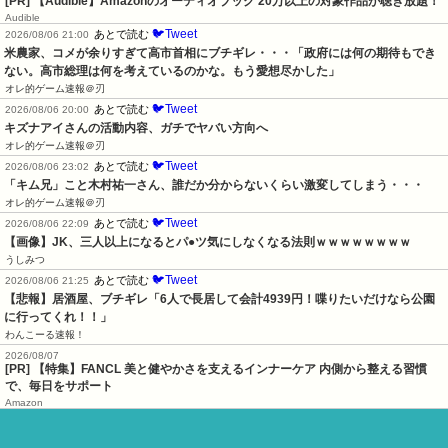
[PR] 【Audible】Amazonのオーディオブック 20万以上の対象作品が聴き放題！
Audible
🐦Tweet
あとで読む
2026/08/06 21:00
米農家、コメが余りすぎて高市首相にブチギレ・・・「政府には何の期待もでき
ない。高市総理は何を考えているのかな。もう愛想尽かした」
オレ的ゲーム速報＠刃
🐦Tweet
あとで読む
2026/08/06 20:00
キズナアイさんの活動内容、ガチでヤバい方向へ
オレ的ゲーム速報＠刃
🐦Tweet
あとで読む
2026/08/06 23:02
「キム兄」こと木村祐一さん、誰だか分からないくらい激変してしまう・・・
オレ的ゲーム速報＠刃
🐦Tweet
あとで読む
2026/08/06 22:09
【画像】JK、三人以上になるとパ●ツ気にしなくなる法則ｗｗｗｗｗｗｗｗ
うしみつ
🐦Tweet
あとで読む
2026/08/06 21:25
【悲報】居酒屋、ブチギレ「6人で長居して会計4939円！喋りたいだけなら公園
に行ってくれ！！」
わんこーる速報！
2026/08/07
[PR] 【特集】FANCL 美と健やかさを支えるインナーケア 内側から整える習慣
で、毎日をサポート
Amazon