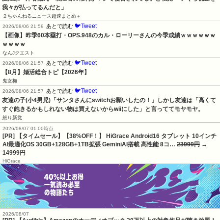
我々が払ってるんだと」
２ちゃんねるニュース超速まとめ＋
🐦Tweet
あとで読む
2026/08/06 21:59
【画像】昨季60本塁打・OPS.948のカル・ローリーさんの今季成績ｗｗｗｗｗｗ
ｗｗｗｗ
なんJクエスト
🐦Tweet
あとで読む
2026/08/06 21:57
【8月】婚活総合トピ【2026年】
鬼女梅
🐦Tweet
あとで読む
2026/08/06 21:57
友達の子(小4男児)「サンタさんにswitchお願いしたの！」しかし友達は「高くて
すぐ飽きるかもしれない物は買えないからwiiにした」と言っててモヤモヤ。
怒り新党
2026/08/07 01:00時点
[PR] 【タイムセール】【38%OFF！】 HiGrace Android16 タブレット 10インチ
AI最適化OS 30GB+128GB+1TB拡張 GeminiAI搭載 高性能 8コ…
23999円
→
14999円
HiGrace
2026/08/07