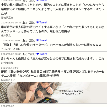
🐦Tweet
あとで読む
2026/08/06 20:47
小梨の私へ嫌味言ってたトメが、標的をコトメに変えた→トメ「いつになったら
結婚するの？結婚して出産してようやく一人前よ」普段はスルーするコトメだっ
たが…
基地沢直樹
🐦Tweet
あとで読む
2026/08/06 20:47
母が近所の個人経営の店でバイトする事になり「この年でまた雇ってもらえるな
んてラッキー」と喜んでいたものの、雇われた理由が…
怒り新党
🐦Tweet
あとで読む
2026/08/06 20:00
【画像】『新しい学校のリーダーズ』のボーカルが制服を脱いだ結果ｗｗｗｗ
ついんてーる速報
🐦Tweet
あとで読む
2026/08/06 20:00
みいちゃんと山田さん「主人公がぽっと出のモブに殺されて終わります」←これ
お料理速報
2026/08/19まで
[PR] 【最大50%OFF】秋田書店 AKITA電子祭り 夏の陣 汗ほとばしるサッカー&
テニス漫画!「カンピオーニ」最新3巻 他発売
Kindleストア
2026/08/07