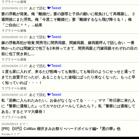
ラブラドール速報
🐦Tweet
あとで読む
2026/08/06 22:37
妻の浮氣が発覚。俺「離婚だ」妻の謝罪と子供の願いに根負けして再構築し、２
週間後にまた浮気。俺「今度こそ離婚だ」妻「離婚するなら飛び降りる！」俺
「ご自由に＾＾」→結果
ラブラドール速報
🐦Tweet
あとで読む
2026/08/06 20:37
嫁の浮氣再犯が発覚 間男宅に間男両親、間嫁両親、嫁両親呼んで話し合い  一番
怖かったのは間嫁父で包丁を2本持ってきて、間男両親と汚嫁両親それぞれの目の
前に包丁突き刺し…
ラブラドール速報
🐦Tweet
あとで読む
2026/08/06 17:37
１度も家に入れず、来るたび怒鳴っても無視しても毎日のようにせっせと通って
きてた放置子だったが、あることをした途端にぱったり来なくなった。もっと早
く知っていれば・・・！
ラブラドール速報
🐦Tweet
あとで読む
2026/08/06 16:37
私「泥棒に入られたみたい。お金がなくなってる・・・」ママ「昨日家に来た人
に『警察に通報した』ってカマかけメールしてみたら？」私「警察には通報して
ある」するとママ大爆発！
ラブラドール速報
2026/08/10 まで！
[PR] 【0円】CoMax 柳沢きみお祭り <ハードボイルド編>『悪の華』他
Kindleストア