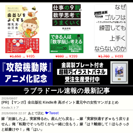
¥1,650
→ ¥495
¥880
→ ¥399
¥1,760
→ ¥499
ラブラドール速報の最新記事
2026/08/07
[PR] 【マンガ】全出版社 Kindle本 高ポイント還元中の女性マンガまとめ
Kindleストア
🐦Tweet
あとで読む
2026/08/06 22:37
嫁「妊娠したよ。実家帰るわ。産んだら戻る」→嫁「実家快適すぎｗもう戻りま
せん」俺「転勤でそっち行くから一緒に住もう」嫁「は？離婚して！ほらさっさ
と紙書けや！」俺「はい」