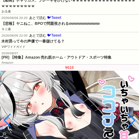
【動画】チャリカス、ブレーキをかけないｗｗｗｗｗｗｗｗｗｗｗｗｗｗｗｗｗ
ｗｗｗｗｗｗｗｗｗ
おる速
🐦Tweet
あとで読む
2026/08/06 20:20
【悲報】ヤニねこ、BPOで問題視されるwwwwwwwwwww
キニ速
🐦Tweet
あとで読む
2026/08/06 22:00
木村昴って今の声優で一番儲けてる？
VIPワイドガイド
2026/08/07
[PR] 【特集】Amazon 売れ筋ホーム・アウトドア・スポーツ特集
Amazon
¥616