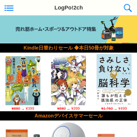
LogPo!2ch
Kindle日替わりセール ◆本日50冊が対象
¥880
→ ¥399
¥880
→ ¥399
¥1,760
→ ¥499
Amazonデバイスサマーセール