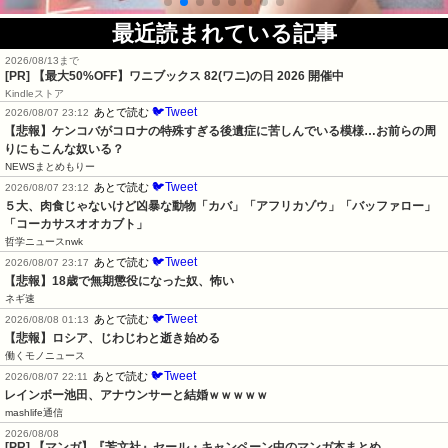
最近読まれている記事
2026/08/13まで
[PR]
【最大50%OFF】ワニブックス 82(ワニ)の日 2026 開催中
Kindleストア
🐦Tweet
あとで読む
2026/08/07 23:12
【悲報】ケンコバがコロナの特殊すぎる後遺症に苦しんでいる模様…お前らの周
りにもこんな奴いる？
NEWSまとめもりー
🐦Tweet
あとで読む
2026/08/07 23:12
５大、肉食じゃないけど凶暴な動物「カバ」「アフリカゾウ」「バッファロー」
「コーカサスオオカブト」
哲学ニュースnwk
🐦Tweet
あとで読む
2026/08/07 23:17
【悲報】18歳で無期懲役になった奴、怖い
ネギ速
🐦Tweet
あとで読む
2026/08/08 01:13
【悲報】ロシア、じわじわと逝き始める
働くモノニュース
🐦Tweet
あとで読む
2026/08/07 22:11
レインボー池田、アナウンサーと結婚ｗｗｗｗｗ
mashlife通信
2026/08/08
[PR] 【マンガ】『芳文社』セール・キャンペーン中のマンガ本まとめ