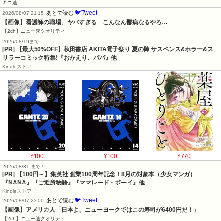
キニ速
🐦Tweet
あとで読む
2026/08/07 21:15
【画像】看護師の職場、ヤバすぎる　こんなん鬱病なるやろ…
【2ch】ニュー速クオリティ
2026/08/19まで
[PR] 【最大50%OFF】秋田書店 AKITA電子祭り 夏の陣 サスペンス&ホラー&ス
リラーコミック特集!『おかえり、パパ』他
Kindleストア
¥100
¥100
¥770
2026/08/31 まで！
[PR]
【100円～】集英社 創業100周年記念！8月の対象本（少女マンガ）
『NANA』『ご近所物語』『ママレード・ボーイ』他
Kindleストア
🐦Tweet
あとで読む
2026/08/07 23:00
【画像】アメリカ人「日本よ、ニューヨークではこの寿司が6400円だ！」
【2ch】ニュー速クオリティ