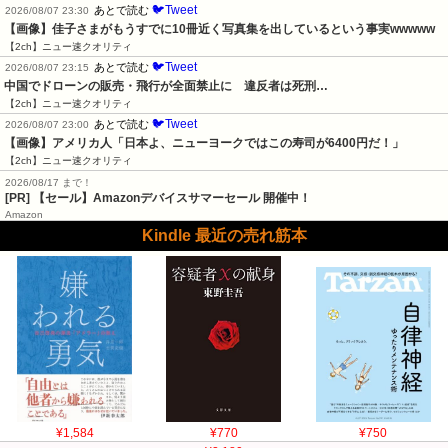
🐦Tweet
あとで読む
2026/08/07 23:30
【画像】佳子さまがもうすでに10冊近く写真集を出しているという事実wwwww
【2ch】ニュー速クオリティ
🐦Tweet
あとで読む
2026/08/07 23:15
中国でドローンの販売・飛行が全面禁止に　違反者は死刑…
【2ch】ニュー速クオリティ
🐦Tweet
あとで読む
2026/08/07 23:00
【画像】アメリカ人「日本よ、ニューヨークではこの寿司が6400円だ！」
【2ch】ニュー速クオリティ
2026/08/17 まで！
[PR]
【セール】Amazonデバイスサマーセール 開催中！
Amazon
Kindle 最近の売れ筋本
¥1,584
¥770
¥750