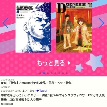
2026/08/08
[PR] 【特集】Amazon 売れ筋食品・美容・ペット特集
Amazon
🐦Tweet
あとで読む
2026/08/07 22:00
中村敬斗 かっこいいアスリート調査 1位 W杯でインスタフォロワー127万増 人気
爆発 …2位 高橋藍 3位 大谷翔平
footballnet