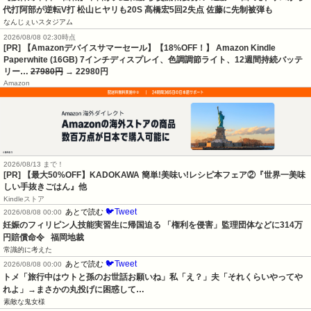
代打阿部が逆転V打 松山ヒヤリも20S 髙橋宏5回2失点 佐藤に先制被弾も
なんじぇいスタジアム
2026/08/08 02:30時点
[PR] 【Amazonデバイスサマーセール】【18%OFF！】 Amazon Kindle
Paperwhite (16GB) 7インチディスプレイ、色調調節ライト、12週間持続バッテ
リー…
27980円
→ 22980円
Amazon
2026/08/13 まで！
[PR] 【最大50%OFF】KADOKAWA 簡単!美味い!レシピ本フェア②『世界一美味
しい手抜きごはん』他
Kindleストア
🐦Tweet
あとで読む
2026/08/08 00:00
妊娠のフィリピン人技能実習生に帰国迫る 「権利を侵害」監理団体などに314万
円賠償命令   福岡地裁
常識的に考えた
🐦Tweet
あとで読む
2026/08/08 00:00
トメ「旅行中はウトと孫のお世話お願いね」私「え？」夫「それくらいやってや
れよ」→まさかの丸投げに困惑して…
素敵な鬼女様