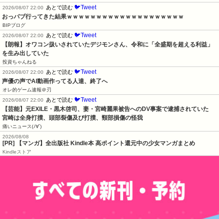
🐦Tweet
あとで読む
2026/08/07 22:00
おっパブ行ってきた結果ｗｗｗｗｗｗｗｗｗｗｗｗｗｗｗｗｗｗｗｗ
BIPブログ
🐦Tweet
あとで読む
2026/08/07 22:00
【朗報】オワコン扱いされていたデジモンさん、令和に「全盛期を超える利益」
を生み出していた
投資ちゃんねる
🐦Tweet
あとで読む
2026/08/07 22:00
声優の声でAI動画作ってる人達、終了へ
オレ的ゲーム速報＠刃
🐦Tweet
あとで読む
2026/08/07 22:00
【芸能】元EXILE・黒木啓司、妻・宮崎麗果被告へのDV事案で逮捕されていた　
宮崎は全身打撲、頭部裂傷及び打撲、頸部損傷の怪我
痛いニュース(ﾉ∀`)
2026/08/08
[PR] 【マンガ】全出版社 Kindle本 高ポイント還元中の少女マンガまとめ
Kindleストア