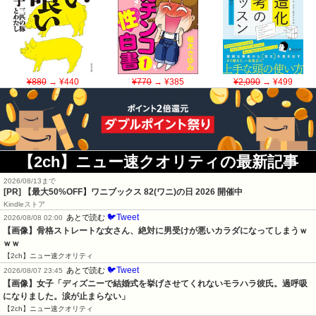
¥880
→ ¥440
¥770
→ ¥385
¥2,090
→ ¥499
【2ch】ニュー速クオリティの最新記事
2026/08/13まで
[PR]
【最大50%OFF】ワニブックス 82(ワニ)の日 2026 開催中
Kindleストア
🐦Tweet
あとで読む
2026/08/08 02:00
【画像】骨格ストレートな女さん、絶対に男受けが悪いカラダになってしまうｗ
ｗｗ
【2ch】ニュー速クオリティ
🐦Tweet
あとで読む
2026/08/07 23:45
【画像】女子「ディズニーで結婚式を挙げさせてくれないモラハラ彼氏。過呼吸
になりました。涙が止まらない」
【2ch】ニュー速クオリティ