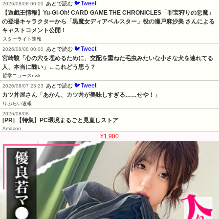
🐦Tweet
あとで読む
2026/08/08 00:00
【遊戯王情報】Yu-Gi-Oh! CARD GAME THE CHRONICLES「罪宝狩りの悪魔」
の登場キャラクターから「黒魔女ディアベルスター」役の瀬戸麻沙美 さんによる 
キャストコメント公開！
スターライト速報
🐦Tweet
あとで読む
2026/08/08 00:00
宮崎駿「心の穴を埋めるために、交配を重ねた毛虫みたいな小さな犬を連れてる
人、本当に醜い」←これどう思う？
哲学ニュースnwk
🐦Tweet
あとで読む
2026/08/07 23:23
カツ丼屋さん「あかん、カツ丼が美味しすぎる……せや！」
りぷらい速報
2026/08/08
[PR] 【特集】PC環境まるごと見直しストア
Amazon
¥1,980