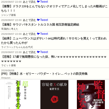
🐦Tweet
あとで読む
2026/08/07 22:00
【衝撃】ドラクエ6をとんでもないクオリティでアニメ化してしまったAI動画がこ
ちら！！！
ジャンプ速報
🐦Tweet
あとで読む
2026/08/07 22:00
【速報】サウジ パキスタン トルコ３カ国 相互防衛協定締結
常識的に考えた
🐦Tweet
あとで読む
2026/08/07 22:00
【結果】ニューバランスはダサい！onは時代遅れ！サロモンを買え！って言われ
たから買ったんやが
ライフハックちゃんねる弐式
🐦Tweet
あとで読む
2026/08/07 22:00
【悲報】17歳で無期懲役になった奴、怖いｗｗｗｗｗｗｗｗｗｗｗｗｗｗｗｗｗ
ｗｗｗｗｗｗｗ
ラビット速報
2026/08/08
[PR] 【特集】水・ゼリー・パウダー・トイレ… ペットの防災特集
Amazon