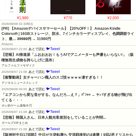
¥1,980
¥770
¥2,000
2026/08/08 02:30時点
[PR] 【Amazonデバイスサマーセール】【20%OFF！】 Amazon Kindle
Colorsoft | 16GBストレージ、防水、7インチカラーディスプレイ、色調調節ライ
ト、最…
39980円
→ 31980円
Amazon
🐦Tweet
あとで読む
2026/08/07 22:00
【悲報】AI推進派「ふおおおお！もうAIでアニメーターも声優もいらない!」（版
権無視生成物を誇らしげに流布）
アルファルファモザイク
🐦Tweet
あとで読む
2026/08/07 21:08
【衝撃動画】女チャーハン職人のスゴ技ｗｗｗｗ凄すぎる！！
デジタルニューススレッド
🐦Tweet
あとで読む
2026/08/08 00:00
「エアコンから変な音がする。なんだろ…え？」ﾊﾟｼｬｯ → ヤバすぎる物が飛び出
てくる・・・
オレ的ゲーム速報＠刃
🐦Tweet
あとで読む
2026/08/07 21:08
【悲報】韓国人さん、日本人観光客差別をしていることが判明...
ガールズVIPまとめ
🐦Tweet
あとで読む
2026/08/07 21:08
【阪神対中日17回戦】中日が大逆転勝ち 交流戦後初の4連勝！9回2死ドリスから