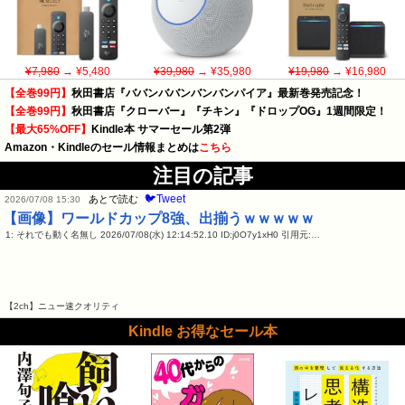
¥7,980
→ ¥5,480
¥39,980
→ ¥35,980
¥19,980
→ ¥16,980
【全巻99円】
秋田書店『ババンババンバンバンパイア』最新巻発売記念！
【全巻99円】
秋田書店『クローバー』『チキン』『ドロップOG』1週間限定！
【最大65%OFF】
Kindle本 サマーセール第2弾
Amazon・Kindleのセール情報まとめは
こちら
注目の記事
🐦Tweet
あとで読む
2026/07/08 15:30
【画像】ワールドカップ8強、出揃うｗｗｗｗｗ
1: それでも動く名無し 2026/07/08(水) 12:14:52.10 ID:j0O7y1xH0 引用元:…
【2ch】ニュー速クオリティ
Kindle お得なセール本