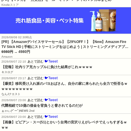
Kindleストア
2026/08/08 02:30時点
[PR] 【Amazonデバイスサマーセール】【29%OFF！】 【New】Amazon Fire
TV Stick HD | 手軽にストリーミングをはじめよう | ストリーミングメディアプ…
6980円
→ 4980円
Amazon
🐦Tweet
あとで読む
2026/08/07 22:10
【悲報】社内リア充カップルに負けた結果がこれｗｗｗｗ
キスログ
🐦Tweet
あとで読む
2026/08/07 23:17
【爆笑】移民受け入れ派のパヨおばさん、自分の家に来られたら全力で拒否るｗ
ｗｗｗｗｗｗｗｗｗ
なんJクエスト
🐦Tweet
あとで読む
2026/08/07 23:00
代襲相続で10億の借金を背負うと脅されてるのだが
ぁゃιぃ(*ﾟーﾟ)NEWS 2nd
🐦Tweet
あとで読む
2026/08/07 23:00
【画像】ビビアン・スー(51)とかいう台湾の宮沢りえがレベチでえっちすぎるｗ
ｗｗ