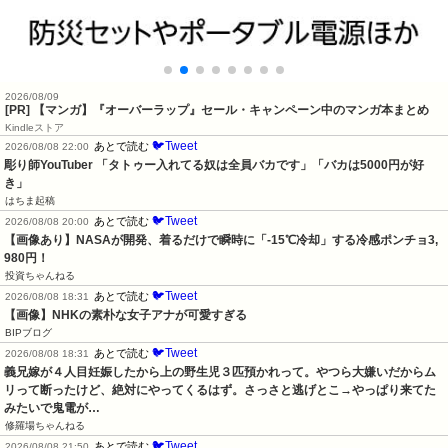
2026/08/09
[PR] 【マンガ】『オーバーラップ』セール・キャンペーン中のマンガ本まとめ
Kindleストア
🐦Tweet
あとで読む
2026/08/08 22:00
彫り師YouTuber 「タトゥー入れてる奴は全員バカです」「バカは5000円が好
き」
はちま起稿
🐦Tweet
あとで読む
2026/08/08 20:00
【画像あり】NASAが開発、着るだけで瞬時に「-15℃冷却」する冷感ポンチョ3,
980円！
投資ちゃんねる
🐦Tweet
あとで読む
2026/08/08 18:31
【画像】NHKの素朴な女子アナが可愛すぎる
BIPブログ
🐦Tweet
あとで読む
2026/08/08 18:31
義兄嫁が４人目妊娠したから上の野生児３匹預かれって。やつら大嫌いだからム
リって断ったけど、絶対にやってくるはず。さっさと逃げとこ→やっぱり来てた
みたいで鬼電が…
修羅場ちゃんねる
🐦Tweet
あとで読む
2026/08/08 21:50