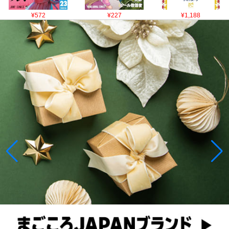
¥572
¥227
¥1,188