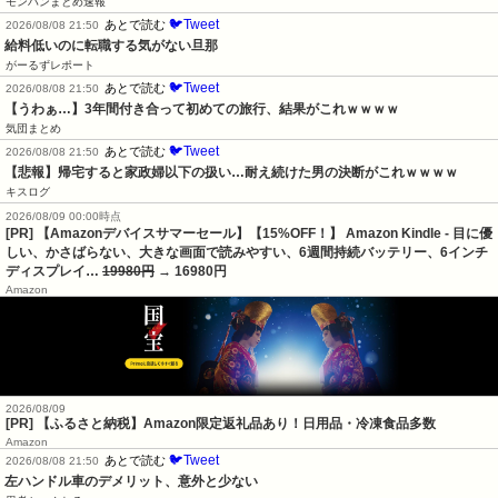
モンハンまとめ速報
🐦Tweet
あとで読む
2026/08/08 21:50
給料低いのに転職する気がない旦那
がーるずレポート
🐦Tweet
あとで読む
2026/08/08 21:50
【うわぁ…】3年間付き合って初めての旅行、結果がこれｗｗｗｗ
気団まとめ
🐦Tweet
あとで読む
2026/08/08 21:50
【悲報】帰宅すると家政婦以下の扱い…耐え続けた男の決断がこれｗｗｗｗ
キスログ
2026/08/09 00:00時点
[PR] 【Amazonデバイスサマーセール】【15%OFF！】 Amazon Kindle - 目に優
しい、かさばらない、大きな画面で読みやすい、6週間持続バッテリー、6インチ
ディスプレイ…
19980円
→ 16980円
Amazon
2026/08/09
[PR] 【ふるさと納税】Amazon限定返礼品あり！日用品・冷凍食品多数
Amazon
🐦Tweet
あとで読む
2026/08/08 21:50
左ハンドル車のデメリット、意外と少ない