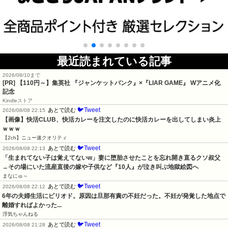
最近読まれている記事
2026/08/10まで
[PR]
【110円～】集英社 『ジャンケットバンク』×『LIAR GAME』 Wアニメ化
記念
Kindleストア
🐦Tweet
あとで読む
2026/08/08 22:15
【画像】快活CLUB、快活カレーを注文したのに快活カレーを出してしまい炎上
ｗｗｗ
【2ch】ニュー速クオリティ
🐦Tweet
あとで読む
2026/08/08 22:13
「生まれてない子は覚えてないw」妻に堕胎させたことを忘れ開き直るクソ叔父
→その場にいた流産直後の嫁や子供など『10人』が泣き叫ぶ地獄絵図へ
まなにゅ～
🐦Tweet
あとで読む
2026/08/08 22:12
6年の夫婦生活にピリオド。原因は旦那有責の不妊だった。不妊が発覚した地点で
離婚すればよかった...
浮気ちゃんねる
🐦Tweet
あとで読む
2026/08/08 21:28