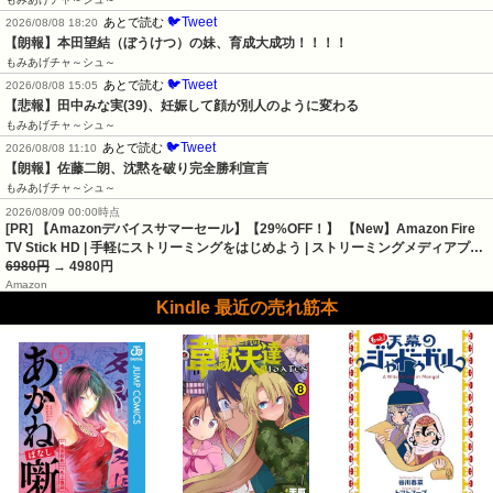
🐦Tweet
あとで読む
2026/08/08 18:20
【朗報】本田望結（ぼうけつ）の妹、育成大成功！！！！
もみあげチャ～シュ～
🐦Tweet
あとで読む
2026/08/08 15:05
【悲報】田中みな実(39)、妊娠して顔が別人のように変わる
もみあげチャ～シュ～
🐦Tweet
あとで読む
2026/08/08 11:10
【朗報】佐藤二朗、沈黙を破り完全勝利宣言
もみあげチャ～シュ～
2026/08/09 00:00時点
[PR] 【Amazonデバイスサマーセール】【29%OFF！】 【New】Amazon Fire
TV Stick HD | 手軽にストリーミングをはじめよう | ストリーミングメディアプ…
6980円
→ 4980円
Amazon
Kindle 最近の売れ筋本