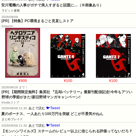
安川電機の人事がガチで美人すぎると話題に…（※画像あり）
ラビット速報
2026/08/09
[PR] 【特集】PC環境まるごと見直しストア
Amazon
¥906
¥100
¥100
2026/08/18 まで！
[PR] 【期間限定無料】集英社 『忘却バッテリー』最新刊配信記念!今年もアツい
野球の季節がきた!新旧野球マンガキャンペーン!
Kindleストア
🐦Tweet
あとで読む
2026/08/08 21:30
夏のボーナス、一人あたり100万円を突破 どこが不景気やねん
まとめブレイド
🐦Tweet
あとで読む
2026/08/08 21:30
【モンハンワイルズ】スチームのレビュー以上に信じられる評価ってないだろ？