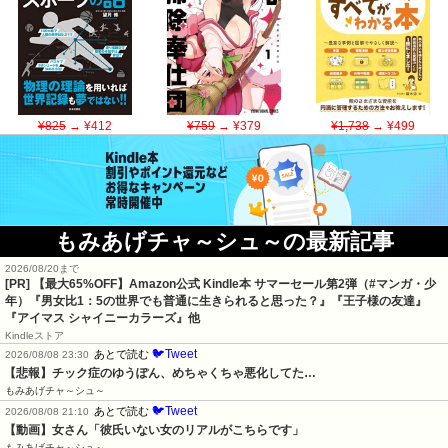
¥825
→ ¥412
¥759
→ ¥379
¥1,738
→ ¥499
もみあげチャ～シュ～の最新記事
2026/08/20まで
[PR]
【最大65%OFF】Amazon公式 Kindle本 サマーセール第2弾（#マンガ・少
年）『男女比1：5の世界でも普通に生きられると思った？』『王子様の友達』
『アイマス シャイニーカラーズ』他
Kindleストア
🐦Tweet
あとで読む
2026/08/08 23:30
【悲報】チック症のゆうぽん、めちゃくちゃ悪化してた…
もみあげチャ～シュ～
🐦Tweet
あとで読む
2026/08/08 21:10
【動画】女さん「彼氏いない女のリアルがこちらです」
もみあげチャ～シュ～