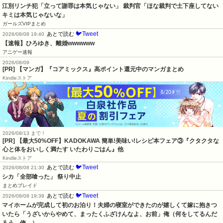
江別リンチ犯「立って謝罪は本気じゃない」 裁判官「ほな裁判で土下座してない
キミは本気じゃないな」
ガールズVIPまとめ
🐦Tweet
あとで読む
2026/08/08 19:40
【速報】ひろゆき、離婚wwwwww
アニゲー速報
2026/08/09
[PR] 【マンガ】『コアミックス』高ポイント還元中のマンガまとめ
Kindleストア
2026/08/13 まで！
[PR] 【最大50%OFF】KADOKAWA 簡単!美味い!レシピ本フェア③『クタクタな
心と体をおいしく満たす いたわりごはん』他
Kindleストア
🐦Tweet
あとで読む
2026/08/08 21:30
シカ「全部喰った」 祭り中止
まとめブレイド
🐦Tweet
あとで読む
2026/08/08 19:39
マイホームが完成して初のお泊り！夫婦の寝室ができたのが嬉しくて嫁に抱きつ
いたら「うざいからやめて、まったくふざけんなよ、お前」俺（何をしてるんだ
ろう、俺…）