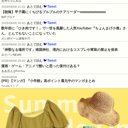
思考ちゃんねる
🐦Tweet
あとで読む
2026/08/08 21:31
【朗報】甲子園にくちびるプルプルのチアリーダーwwwwwwwwww
BIPブログ
🐦Tweet
あとで読む
2026/08/08 20:00
数年前に「ひき肉です！」で一世を風靡した人気YouTuber『ちょんまげ小僧』さ
ん、とんでもないことになっていた
オレ的ゲーム速報＠刃
🐦Tweet
あとで読む
2026/08/08 20:00
「神聖なる場所です」靖国神社、境内におけるコスプレや軍装の禁止を発表
みそパンNEWS
🐦Tweet
あとで読む
2026/08/08 20:00
漫画・ゲーム・アニメで酷いと思った後付けある？
ああ言えばForYou
2026/08/09
[PR] 【マンガ】『小学館』高ポイント還元中のマンガまとめ
Kindleストア