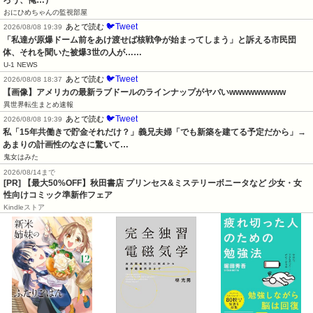
おにひめちゃんの監視部屋
🐦Tweet
あとで読む
2026/08/08 19:39
「私達が原爆ドーム前をあけ渡せば核戦争が始まってしまう」と訴える市民団
体、それを聞いた被爆3世の人が……
U-1 NEWS
🐦Tweet
あとで読む
2026/08/08 18:37
【画像】アメリカの最新ラブドールのラインナップがヤバいwwwwwwwww
異世界転生まとめ速報
🐦Tweet
あとで読む
2026/08/08 19:39
私「15年共働きで貯金それだけ？」義兄夫婦「でも新築を建てる予定だから」→
あまりの計画性のなさに驚いて…
鬼女はみた
2026/08/14まで
[PR] 【最大50%OFF】秋田書店 プリンセス&ミステリーボニータなど 少女・女
性向けコミック準新作フェア
Kindleストア