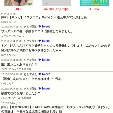
¥832
¥4,180 (+2,109pt)
¥1,584
2026/08/09
[PR] 【マンガ】『スクエニ』高ポイント還元中のマンガまとめ
Kindleストア
🐦Tweet
あとで読む
2026/08/08 19:39
ワンダンス作者「手描きアニメに挑戦してみました」
ゴールデンタイムズ
🐦Tweet
あとで読む
2026/08/08 19:39
トメ「けんちん汁どう？嫁子ちゃんのより美味しいでしょ？」ムカッとしたので
自分はおろか旦那にも食べさせなかったｗｗ
はーとらいふ
🐦Tweet
あとで読む
2026/08/08 18:36
脳汁出たことありますか？
おにひめちゃんの監視部屋
🐦Tweet
あとで読む
2026/08/08 18:32
【画像】あのちゃん、上半身ほぼ裸でご乱心
いたしん！
🐦Tweet
あとで読む
2026/08/08 18:32
献血でなにを貰いましたか？
おにひめちゃんの監視部屋
2026/08/20 まで！
[PR] 【最大70%OFF】KADOKAWA 異世界ガールズフェス2026夏②『身代わり
の花嫁は、不器用な辺境伯に溺愛される』他