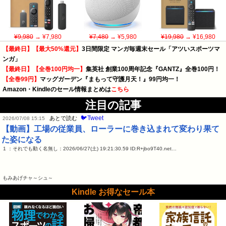
¥9,980
→ ¥7,980
¥7,480
→ ¥5,980
¥19,980
→ ¥16,980
【最終日】【最大50%還元】
3日間限定 マンガ毎週末セール「アツいスポーツマ
ンガ」
【最終日】【全巻100円均一】
集英社 創業100周年記念『GANTZ』全巻100円！
【全巻99円】
マッグガーデン『まもって守護月天！』99円均一！
Amazon・Kindleのセール情報まとめは
こちら
注目の記事
🐦Tweet
あとで読む
2026/07/08 15:15
【動画】工場の従業員、ローラーに巻き込まれて変わり果て
た姿になる
1 ：それでも動く名無し：2026/06/27(土) 19:21:30.59 ID:R+jbo9T40.net…
もみあげチャ～シュ～
Kindle お得なセール本