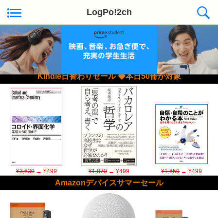
LogPo!2ch
Kindle日替わりセール ◆本日50冊が対象
¥3,630
→ ¥499
¥1,870
→ ¥499
¥1,650
→ ¥499
Amazonデバイスサマーセール