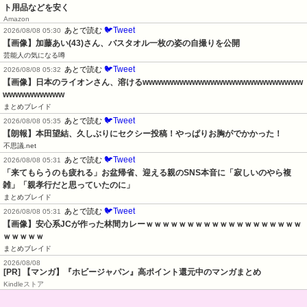
ト用品などを安く
Amazon
🐦Tweet
あとで読む
2026/08/08 05:30
【画像】加藤あい(43)さん、バスタオル一枚の姿の自撮りを公開
芸能人の気になる噂
🐦Tweet
あとで読む
2026/08/08 05:32
【画像】日本のライオンさん、溶けるwwwwwwwwwwwwwwwwwwwwwwwwww
wwwwwwwwww
まとめブレイド
🐦Tweet
あとで読む
2026/08/08 05:35
【朗報】本田望結、久しぶりにセクシー投稿！やっぱりお胸がでかかった！
不思議.net
🐦Tweet
あとで読む
2026/08/08 05:31
「来てもらうのも疲れる」お盆帰省、迎える親のSNS本音に「寂しいのやら複
雑」「親孝行だと思っていたのに」
まとめブレイド
🐦Tweet
あとで読む
2026/08/08 05:31
【画像】安心系JCが作った林間カレーｗｗｗｗｗｗｗｗｗｗｗｗｗｗｗｗｗｗｗ
ｗｗｗｗｗ
まとめブレイド
2026/08/08
[PR] 【マンガ】『ホビージャパン』高ポイント還元中のマンガまとめ
Kindleストア