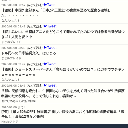
Amazon
🐦Tweet
あとで読む
2026/08/08 03:57
【激怒】中国外交部さん「日本が“三国志”の史実を歪めて歴史を破壊し
た」・・・・・・・・・
なんJクエスト
🐦Tweet
あとで読む
2026/08/08 03:47
【謎】みい山、当初はアニメ化どうこうで叩かれてたのに今では作者自身が嘘つ
きゴミ人間と炎上中
まとめブレイド
🐦Tweet
あとで読む
2026/08/08 03:39
ドル円への日米協調介入、はじまる
まとめブレイド
🐦Tweet
あとで読む
2026/08/08 03:42
【激怒】ショートスリーパーさん「寝たほうがいいのでは？」にガチでブチギレ
ｗｗｗｗｗｗｗｗｗｗ
なんJクエスト
🐦Tweet
あとで読む
2026/08/08 03:47
旦那に突然消息を絶たれ、生後間もない子供を抱えて困った知り合いが生活保護
申請のため役所へ。そこで信じられない言動が→
おにひめちゃんの監視部屋
2026/08/09 まで！
[PR] 【最大50%OFF】秋田書店 新しい戦後の夏におくる昭和の追憶短編集 「戦
争めし」最新12巻など発売!
Kindleストア