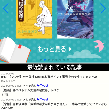
最近読まれている記事
2026/08/07
[PR] 【マンガ】全出版社 Kindle本 高ポイント還元中の女性マンガまとめ
Kindleストア
🐦Tweet
あとで読む
2026/08/07 14:05
【動画】移民ベトナム女達の宅飲み、レベチ
ネギ速
🐦Tweet
あとで読む
2026/08/07 14:05
【悲報】有名漫画家「体重の減少が止まりません」 →半年で激減してファンから
心配の声