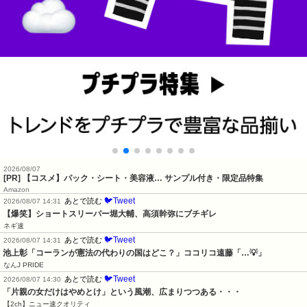
2026/08/07
[PR] 【コスメ】パック・シート・美容液… サンプル付き・限定品特集
Amazon
🐦Tweet
あとで読む
2026/08/07 14:31
【爆笑】ショートスリーパー堀大輔、高須幹弥にブチギレ
ネギ速
🐦Tweet
あとで読む
2026/08/07 14:31
池上彰「コーランが憲法の代わりの国はどこ？」ココリコ遠藤「…💡」
なんJ PRIDE
🐦Tweet
あとで読む
2026/08/07 14:30
「片親の女だけはやめとけ」という風潮、広まりつつある・・・
【2ch】ニュー速クオリティ