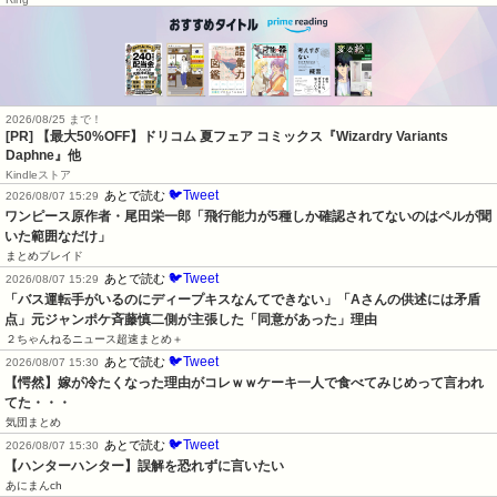
2026/08/25 まで！
[PR]
【最大50%OFF】ドリコム 夏フェア コミックス『Wizardry Variants
Daphne』他
Kindleストア
🐦Tweet
あとで読む
2026/08/07 15:29
ワンピース原作者・尾田栄一郎「飛行能力が5種しか確認されてないのはペルが聞
いた範囲なだけ」
まとめブレイド
🐦Tweet
あとで読む
2026/08/07 15:29
「バス運転手がいるのにディープキスなんてできない」「Aさんの供述には矛盾
点」元ジャンポケ斉藤慎二側が主張した「同意があった」理由
２ちゃんねるニュース超速まとめ＋
🐦Tweet
あとで読む
2026/08/07 15:30
【愕然】嫁が冷たくなった理由がコレｗｗケーキ一人で食べてみじめって言われ
てた・・・
気団まとめ
🐦Tweet
あとで読む
2026/08/07 15:30
【ハンターハンター】誤解を恐れずに言いたい
あにまんch