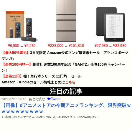
¥6,980
→ ¥4,980
¥228,000
→ ¥161,818
¥27,980
→ ¥22,980
【最大50%還元】
3日間限定 Amazon公式マンガ毎週末セール「アツいスポーツ
マンガ」
【全巻100円均一】
集英社 創業100周年記念『GANTZ』全巻100円キャンペー
ン！
【全巻11円】
極！単行本シリーズ 11円均一セール
Amazon・Kindleのセール情報まとめは
こちら
注目の記事
🐦Tweet
あとで読む
2026/07/08 14:45
【画像】dアニメストアの今期アニメランキング、限界突破ｗ
ｗｗｗｗｗｗｗｗｗ
1: 名無しのアニゲーさん 2026/07/07(火) 16:49:25.671 ID:hAlwHq9pV…