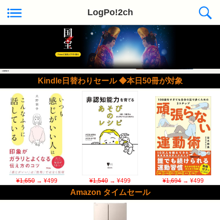
LogPo!2ch
Kindle日替わりセール ◆本日50冊が対象
¥1,650
→ ¥499
¥1,540
→ ¥499
¥1,694
→ ¥499
Amazon タイムセール