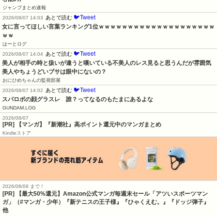
ジャンプまとめ速報
🐦Tweet
あとで読む
2026/08/07 14:03
女に言ってほしい言葉ランキング1位ｗｗｗｗｗｗｗｗｗｗｗｗｗｗｗｗｗｗｗｗ
ｗｗ
はーとログ
🐦Tweet
あとで読む
2026/08/07 14:04
美人が相手の時と扱いが違うと嘆いている不美人のレス見ると思うんだが雰囲気
美人やちょうどいブサは眼中にないの？
おにひめちゃんの監視部屋
🐦Tweet
あとで読む
2026/08/07 14:02
スパロボの顔グラスレ　誰？ってなるのもたまにあるよな
GUNDAM.LOG
2026/08/07
[PR] 【マンガ】『新潮社』高ポイント還元中のマンガまとめ
Kindleストア
2026/08/09 まで！
[PR]
【最大50%還元】Amazon公式マンガ毎週末セール「アツいスポーツマン
ガ」（#マンガ・少年）『新テニスの王子様』『ひゃくえむ。』『ドッジ弾子』
他