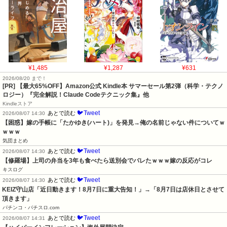
¥1,485
¥1,287
¥631
2026/08/20 まで！
[PR]
【最大65%OFF】Amazon公式 Kindle本 サマーセール第2弾（科学・テクノ
ロジー）『完全解説！Claude Codeテクニック集』他
Kindleストア
🐦Tweet
あとで読む
2026/08/07 14:30
【困惑】嫁の手帳に「たかゆき(ハート)」を発見→俺の名前じゃない件についてｗ
ｗｗｗ
気団まとめ
🐦Tweet
あとで読む
2026/08/07 14:30
【修羅場】上司の弁当を3年も食べたら送別会でバレたｗｗｗ嫁の反応がコレ
キスログ
🐦Tweet
あとで読む
2026/08/07 14:30
KEIZ守山店「近日動きます！8月7日に重大告知！」→「8月7日は店休日とさせて
頂きます」
パチンコ・パチスロ.com
🐦Tweet
あとで読む
2026/08/07 14:31