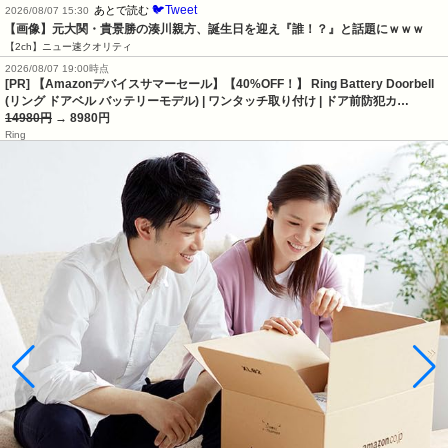
🐦Tweet
あとで読む
2026/08/07 15:30
【画像】元大関・貴景勝の湊川親方、誕生日を迎え『誰！？』と話題にｗｗｗ
【2ch】ニュー速クオリティ
2026/08/07 19:00時点
[PR] 【Amazonデバイスサマーセール】【40%OFF！】 Ring Battery Doorbell
(リング ドアベル バッテリーモデル) | ワンタッチ取り付け | ドア前防犯カ…
14980円
→ 8980円
Ring