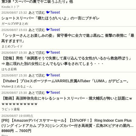
第3弾『スーパーの裏でヤニ吸うふたり』他
Kindleストア
🐦Tweet
あとで読む
2026/08/07 15:32
ショートスリーパー「寝たほうがいいよ」の一言にブチギレ
ガールズVIPまとめ
🐦Tweet
あとで読む
2026/08/07 15:03
「シッターさんとお楽しみの姿」 留守番中に全力で遊ぶ黒ねこ 衝撃の表情に「最
高すぎます!!」
まとめブレイド
🐦Tweet
あとで読む
2026/08/07 15:30
【悲報】男性「体調悪そうで失禁して座り込んでる女性がいるから救急呼ぼう」
⇒ 急に現れた別の女性にとんでもない事をされてしまう・・・
はちま起稿
🐦Tweet
あとで読む
2026/08/07 15:30
【Vtuber】プロeスポーツチームVARREL所属AITuber「LUMA」がデビュー。
Vtuberまとめるよ～ん
🐦Tweet
あとで読む
2026/08/07 15:30
【動画】高須幹弥先生にキレるショートスリーパー・堀大輔氏が怖いと話題にｗ
ｗｗｗｗｗｗｗｗｗｗ
ラビット速報
2026/08/07 19:00時点
[PR] 【Amazonデバイスサマーセール】【15%OFF！】 Ring Indoor Cam Plus
(リング インドアカム プラス) | レンズカバー付き高画質・広角2Kビデオの屋内…
8980円
→ 7600円
Ring