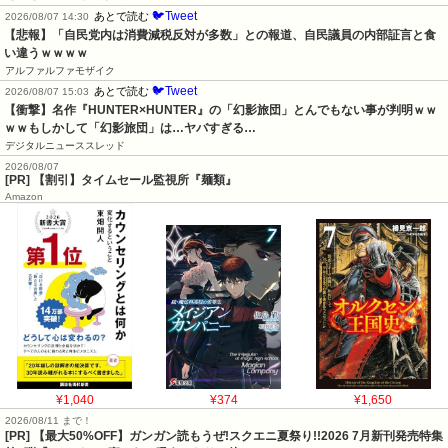
🐦Tweet
あとで読む
2026/08/07 14:30
【悲報】「自民党内は消費減税反対が多数」との報道、自民議員の内部証言と食
い違うｗｗｗｗ
アルファルファモザイク
🐦Tweet
あとで読む
2026/08/07 15:03
【衝撃】名作『HUNTER×HUNTER』の「幻影旅団」とんでもない事が判明ｗｗ
ｗｗもしかして「幻影旅団」は…ヤバすぎる…
デジタルニューススレッド
2026/08/07
[PR] 【割引】タイムセール監視所『麺類』
Amazon
¥1,040
¥374
¥1,650
2026/08/11 まで！
[PR] 【最大50%OFF】ガンガン読もうぜ!スクエニ夏祭り!!2026 7月新刊発売特集