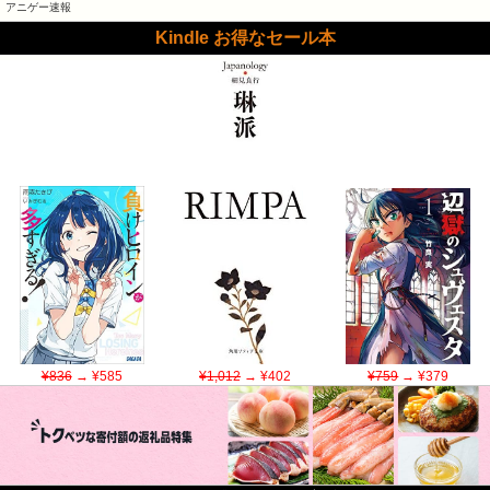
アニゲー速報
Kindle お得なセール本
¥836
→ ¥585
¥1,012
→ ¥402
¥759
→ ¥379