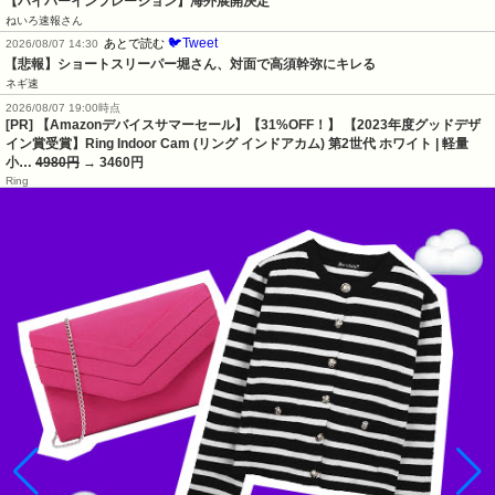
【ハイパーインフレーション】海外展開決定
ねいろ速報さん
🐦Tweet
あとで読む
2026/08/07 14:30
【悲報】ショートスリーパー堀さん、対面で高須幹弥にキレる
ネギ速
2026/08/07 19:00時点
[PR] 【Amazonデバイスサマーセール】【31%OFF！】 【2023年度グッドデザ
イン賞受賞】Ring Indoor Cam (リング インドアカム) 第2世代 ホワイト | 軽量
小…
4980円
→ 3460円
Ring