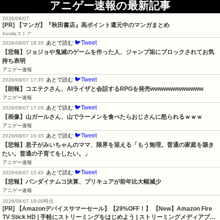
アニゲー速報の最新記事
2026/08/07
[PR] 【マンガ】『秋田書店』高ポイント還元中のマンガまとめ
Kindleストア
🐦Tweet
あとで読む
2026/08/07 18:35
【悲報】ジョジョや鬼滅のゲームを作った人、ジャンプ垢にブロックされてお気
持ち表明
アニゲー速報
🐦Tweet
あとで読む
2026/08/07 17:35
【朗報】コエテクさん、AIライザと会話するRPGを発売wwwwwwwwwwww
アニゲー速報
🐦Tweet
あとで読む
2026/08/07 17:05
【画像】山ガールさん、山でラーメンを食べたらおじさんに怒られるｗｗｗ
アニゲー速報
🐦Tweet
あとで読む
2026/08/07 16:35
【悲報】息子がみいちゃんのママ、限界を迎える「もう無理。普通の家庭を築き
たい。普通の子育てをしたい。」
アニゲー速報
🐦Tweet
あとで読む
2026/08/07 15:45
【悲報】バンダイナムコ決算、プリキュアが前年比大幅減少
アニゲー速報
2026/08/07 19:00時点
[PR] 【Amazonデバイスサマーセール】【29%OFF！】 【New】Amazon Fire
TV Stick HD | 手軽にストリーミングをはじめよう | ストリーミングメディアプ…