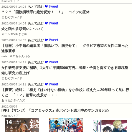
Kindleストア
🐦Tweet
あとで読む
2026/08/07 14:04
？？？「国旗損壊罪に絶対反対！！！」←コイツの正体
まとめブレイド
🐦Tweet
あとで読む
2026/08/07 14:04
犬と猫の多頭飼いについて
ガールズVIPまとめ
🐦Tweet
あとで読む
2026/08/07 14:03
【悲報】小学館の編集者「服脱いで、胸見せて」　グラビア志望の女性に迫った
過激要求
watch＠２ちゃんねる
🐦Tweet
あとで読む
2026/08/07 14:31
女性研究者支援に補助、1大学に年間5000万円…出産・子育と両立できる環境整
備し研究力底上げ
まとめブレイド
🐦Tweet
あとで読む
2026/08/07 14:31
【復讐】絶対に「植えてはいけない植物」を小学校に植えた→20年経って見に行
くと…「！？」衝撃の光景が・・・
おうまがタイムズ
2026/08/07
[PR] 【マンガ】『コアミックス』高ポイント還元中のマンガまとめ
Kindleストア