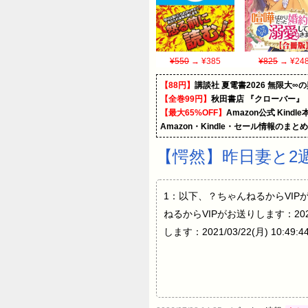
¥550
→ ¥385
¥825
→ ¥24
【88円】
講談社 夏電書2026 無限大∞
【全巻99円】
秋田書店 『クローバー』
【最大65%OFF】
Amazon公式 Kind
Amazon・Kindle・セール情報のまと
【愕然】昨日妻と2
1：以下、？ちゃんねるからVIPがお送りし
ねるからVIPがお送りします：2021/0
します：2021/03/22(月) 10:49: