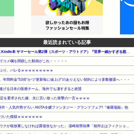
最近読まれている記事
【最大65%OFF】Amazon公式 Kindle本 サマーセール第2弾（スポーツ・アウトドア）『世界一細かすぎる筋トレ図鑑』他
でコメ欄を閉鎖した動画がこれ・・・・・
ぶり、バレるｗｗｗｗｗｗｗｗｗ
年間料金“53倍”かつ“更新毎に値上げ”のありえない契約により多数撤退へ・・・
遂げる日本の医療チーム、海外でも凄すぎると絶賛
鑑定を要求された嫁、夫に言い放った衝撃の一言ｗｗｗｗ
最新作・人気作勢ぞろい AKITA令嬢ファンタジー・グランドフェア!『修羅場姫』他
づいた模様ｗｗｗｗｗｗｗ
【対談で激突】石破前総理「ウクが核放棄しなければ露侵攻なかった」 湯崎前県知事「核抑止はフィクション」