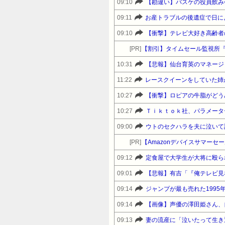
09:10
09:11
09:10
【衝撃】テレビ大好き高齢者
[PR]
【割引】タイムセール監視所
10:31
【悲報】仙台育英のマネージ
11:22
レースクイーンをしていた姉
10:27
【衝撃】ロピアの牛脂がどう
10:27
Ｔｉｋｔｏｋ社、パラメータ
09:00
[PR]
09:12
定食屋で大学生が大将に殴られ
09:01
09:14
ジャンプが最も売れた199
09:14
【画像】声優の澤田姫さん、
09:13