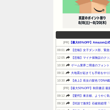
[PR]
09:01
【悲報】女子ダンス部、緊急
12:05
【悲報】マイナ保険証のクソ
10:30
ゲーム業界ご用達のフォント、
09:11
大地震が起きても手術をやり
10:30
【炎上】長女の髪色でDNA
[PR]
【最大50%OFF】秋田書店 
09:12
【驚愕】東京都、ようやく気
09:10