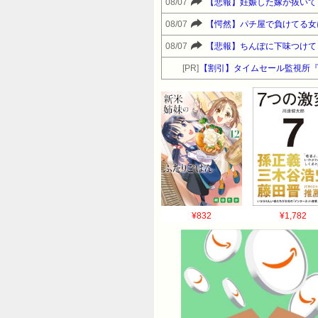
08/07
【悲報】妊娠した嫁が抜いて
08/07
【愕然】パチ屋で負けてる女
08/07
【悲報】ちんぽに下味つけて
[PR]
【割引】タイムセール監視所
¥832
¥1,782