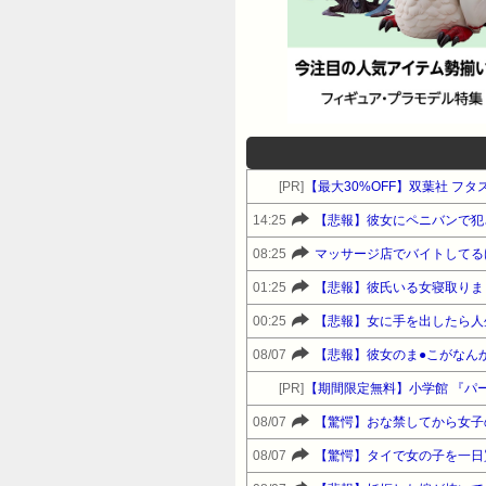
[PR]
【最大30%OFF】双葉社 フタ
14:25
【悲報】彼女にペニバンで犯
08:25
マッサージ店でバイトしてる
01:25
【悲報】彼氏いる女寝取りま
00:25
【悲報】女に手を出したら人
08/07
【悲報】彼女のま●こがなん
[PR]
【期間限定無料】小学館 『パ
08/07
【驚愕】おな禁してから女子
08/07
【驚愕】タイで女の子を一日