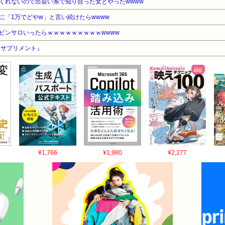
くれないので出会い系で知り合った女とやったwwww
に「1万でどやw」と言い続けたらwwww
ピンサロいったらｗｗｗｗｗｗｗｗｗwwww
『サプリメント』
¥1,766
¥1,980
¥2,277