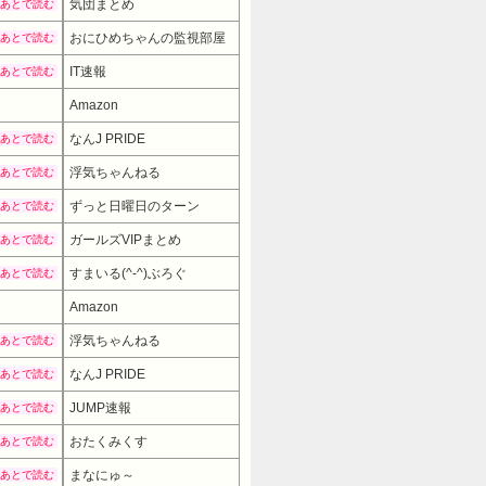
気団まとめ
あとで読む
おにひめちゃんの監視部屋
あとで読む
IT速報
あとで読む
Amazon
なんJ PRIDE
あとで読む
浮気ちゃんねる
あとで読む
ずっと日曜日のターン
あとで読む
ガールズVIPまとめ
あとで読む
すまいる(^-^)ぶろぐ
あとで読む
Amazon
12980円
→
浮気ちゃんねる
あとで読む
なんJ PRIDE
あとで読む
JUMP速報
あとで読む
おたくみくす
あとで読む
まなにゅ～
あとで読む