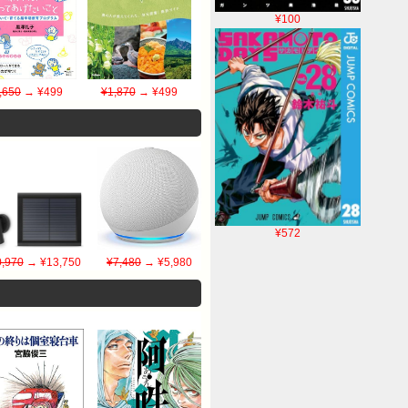
¥100
,650
→ ¥499
¥1,870
→ ¥499
¥572
,970
→ ¥13,750
¥7,480
→ ¥5,980