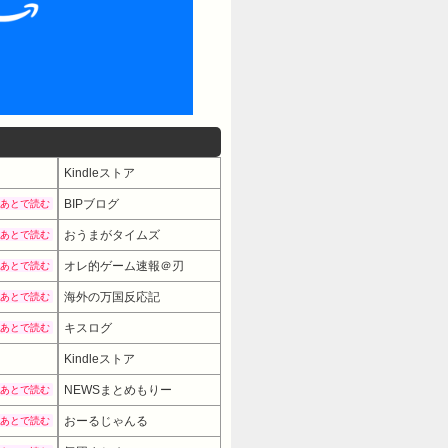
Kindleストア
BIPブログ
あとで読む
おうまがタイムズ
あとで読む
オレ的ゲーム速報＠刃
あとで読む
海外の万国反応記
あとで読む
キスログ
あとで読む
Kindleストア
NEWSまとめもりー
あとで読む
おーるじゃんる
あとで読む