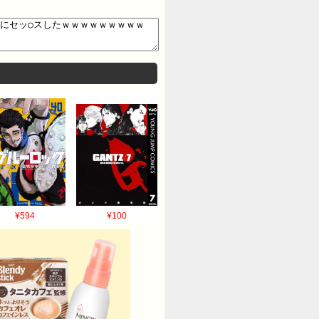
¥594
¥100