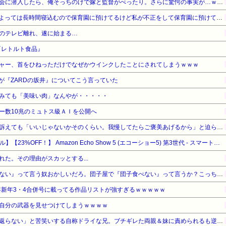
【勘違い】バスケの役員飲み会に潜入したら、俺そっちのけで嫁と監督がべったり。さらに驚愕の事実が…ｗｗｗ
お産トラブルの後遺症で日によっては長時間寝込むので保育園に預けてるけど私が不正をして保育園に預けてると思い込んでいるママ達がうざったい
のテレビ離れ、遂に始まる…
『レトルト食品』
ャー、首をひねっただけでなぜかウインクしたことにされてしまうｗｗｗ
が『ZARDの坂井』についてこう言っていた
みても「美味い肉」なんやが・・・・・
ー数10兆のミュトス級ＡＩを公開へ
ウトのセクハラを夫に泣いて訴えても「いいじゃないかそのくらい。我慢してたらご褒美あげるから」と迫られた。夫が気持ち悪くて悲鳴をあげたら「うるさい」とグーで殴られた
【Amazonデバイスサマーセール】【23%OFF！】 Amazon Echo Show 5 (エコーショー5) 第3世代 - スマートディスプレイ with Alexa、2メガピクセルカメラ付き、グレーシャーホワイト
た。その理由がスカッとする...
【悲報】有吉「『俺テレビ見ない』って言う奴おかしいだろ。団子屋で『団子食べない』って言うか？こっちは芸人だぞ」
5年新年3・4合併号に載ってる作品リストが強すぎるｗｗｗｗｗ
自分の武器を見せつけてしまうｗｗｗｗ
妻の流産に「泣いたって生き返らない」と苦笑いする自称ドライな兄。ブチギレた両親＆妹に責められるも逆上した兄の悲惨すぎる現在←淡々としてるんじゃなくて単なる冷血漢