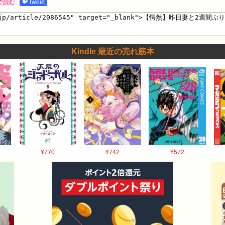
で読む
🐦Tweet
Kindle 最近の売れ筋本
¥770
¥742
¥572