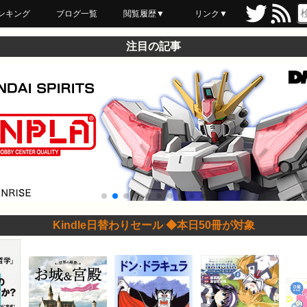
ンキング
ブログ一覧
閲覧履歴▼
リンク▼
ブックマーク
最近読んだ
あとで読む
ネットスーパー
飲食店舗用品
セール情報
注目の記事
Kindle日替わりセール ◆本日50冊が対象