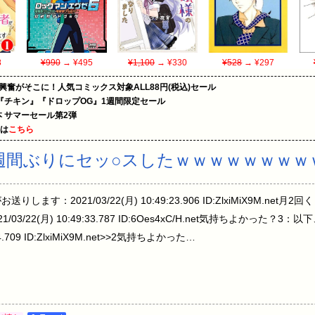
8
¥990
→ ¥495
¥1,100
→ ¥330
¥528
→ ¥297
の興奮がそこに！人気コミックス対象ALL88円(税込)セール
『チキン』『ドロップOG』1週間限定セール
le本 サマーセール第2弾
めは
こちら
週間ぶりにセッ○スしたｗｗｗｗｗｗｗｗｗ
ます：2021/03/22(月) 10:49:23.906 ID:ZlxiMiX9M.n
3/22(月) 10:49:33.787 ID:6Oes4xC/H.net気持ちよかった
44.709 ID:ZlxiMiX9M.net>>2気持ちよかった…