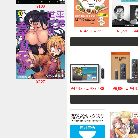
¥100
¥748
→ ¥199
¥1,320
→ ¥4
¥227
¥47,980
→ ¥37,980
¥6,980
→ ¥4,9