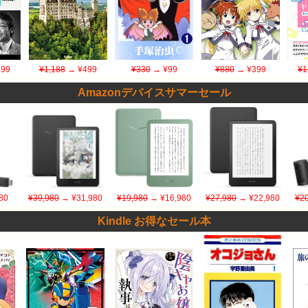
99
¥1,188
→ ¥499
¥330
→ ¥99
¥880
→ ¥399
¥1
Amazonデバイスサマーセール
80
¥39,980
→ ¥31,980
¥19,980
→ ¥16,980
¥27,980
→ ¥22,980
¥20
Kindle お得なセール本