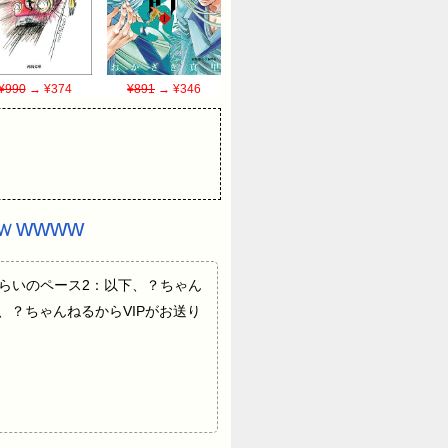
¥990
→ ¥374
¥891
→ ¥346
wwww
et月2回くらいのペース2：以下、？ちゃん
？3：以下、？ちゃんねるからVIPがお送り