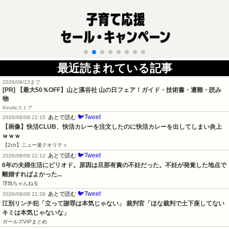
最近読まれている記事
2026/08/13まで
[PR]
【最大50％OFF】山と溪谷社 山の日フェア！ガイド・技術書・遭難・読み
物
Kindleストア
🐦Tweet
あとで読む
2026/08/08 22:15
【画像】快活CLUB、快活カレーを注文したのに快活カレーを出してしまい炎上
ｗｗｗ
【2ch】ニュー速クオリティ
🐦Tweet
あとで読む
2026/08/08 22:12
6年の夫婦生活にピリオド。原因は旦那有責の不妊だった。不妊が発覚した地点で
離婚すればよかった...
浮気ちゃんねる
🐦Tweet
あとで読む
2026/08/08 21:28
江別リンチ犯「立って謝罪は本気じゃない」 裁判官「ほな裁判で土下座してない
キミは本気じゃないな」
ガールズVIPまとめ