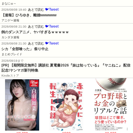
まなにゅ～
🐦Tweet
あとで読む
2026/08/08 19:40
【速報】ひろゆき、離婚wwwwww
アニゲー速報
🐦Tweet
あとで読む
2026/08/08 21:30
例のダンスアニメ、ヤバすぎるｗｗｗｗｗ
カンダタ速報
🐦Tweet
あとで読む
2026/08/08 21:30
シカ「全部喰った」 祭り中止
まとめブレイド
2026/08/19まで
[PR] 【期間限定無料】講談社 夏電書2026『妹は知っている』『ヤニねこ』 配信
記念!ヤンマガ新刊特集
Kindleストア