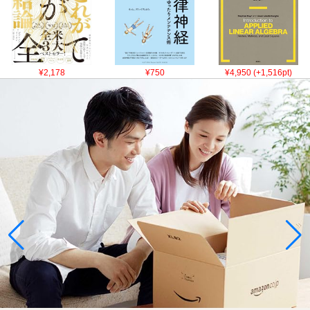
¥2,178
¥750
¥4,950 (+1,516pt)