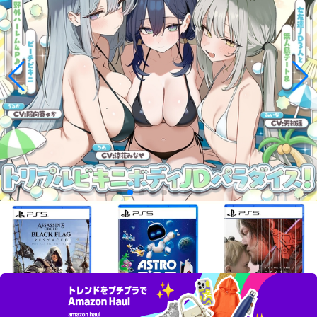
¥6,851
¥5,027
¥5,164