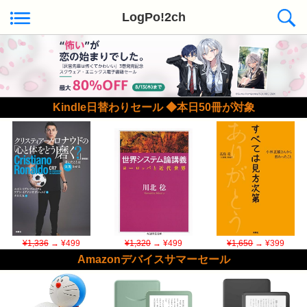
LogPo!2ch
Kindle日替わりセール ◆本日50冊が対象
¥1,336
→ ¥499
¥1,320
→ ¥499
¥1,650
→ ¥399
Amazonデバイスサマーセール