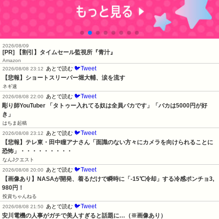
2026/08/09
[PR] 【割引】タイムセール監視所『青汁』
Amazon
🐦Tweet
あとで読む
2026/08/08 23:12
【悲報】ショートスリーパー堀大輔、涙を流す
ネギ速
🐦Tweet
あとで読む
2026/08/08 22:00
彫り師YouTuber 「タトゥー入れてる奴は全員バカです」「バカは5000円が好
き」
はちま起稿
🐦Tweet
あとで読む
2026/08/08 23:12
【悲報】テレ東・田中瞳アナさん「面識のない方々にカメラを向けられることに
恐怖」・・・・・・・・・
なんJクエスト
🐦Tweet
あとで読む
2026/08/08 20:00
【画像あり】NASAが開発、着るだけで瞬時に「-15℃冷却」する冷感ポンチョ3,
980円！
投資ちゃんねる
🐦Tweet
あとで読む
2026/08/08 21:50
安川電機の人事がガチで美人すぎると話題に…（※画像あり）