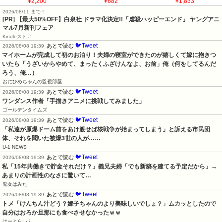
¥2,200
¥682
¥1,833
2026/08/11 まで！
[PR] 【最大50%OFF】白泉社 ドラマ化決定!!「虐殺ハッピーエンド」 ヤングアニ
マル7月新刊フェア
Kindleストア
🐦Tweet
あとで読む
2026/08/08 19:39
マイホームが完成して初のお泊り！夫婦の寝室ができたのが嬉しくて嫁に抱きつ
いたら「うざいからやめて、まったくふざけんなよ、お前」俺（何をしてるんだ
ろう、俺…）
おにひめちゃんの監視部屋
🐦Tweet
あとで読む
2026/08/08 19:39
ワンダンス作者「手描きアニメに挑戦してみました」
ゴールデンタイムズ
🐦Tweet
あとで読む
2026/08/08 19:39
「私達が原爆ドーム前をあけ渡せば核戦争が始まってしまう」と訴える市民団
体、それを聞いた被爆3世の人が……
U-1 NEWS
🐦Tweet
あとで読む
2026/08/08 19:39
私「15年共働きで貯金それだけ？」義兄夫婦「でも新築を建てる予定だから」→
あまりの計画性のなさに驚いて…
鬼女はみた
🐦Tweet
あとで読む
2026/08/08 19:39
トメ「けんちん汁どう？嫁子ちゃんのより美味しいでしょ？」ムカッとしたので
自分はおろか旦那にも食べさせなかったｗｗ
はーとらいふ