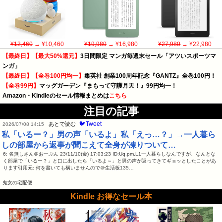
¥12,460
→ ¥10,460
¥19,980
→ ¥16,980
¥27,980
→ ¥22,980
【最終日】【最大50%還元】
3日間限定 マンガ毎週末セール「アツいスポーツマ
ンガ」
【最終日】【全巻100円均一】
集英社 創業100周年記念『GANTZ』全巻100円！
【全巻99円】
マッグガーデン『まもって守護月天！』99円均一！
Amazon・Kindleのセール情報まとめは
こちら
注目の記事
🐦Tweet
あとで読む
2026/07/08 14:15
私「いるー？」男の声「いるよ」私「えっ…？」→一人暮ら
しの部屋から返事が聞こえて全身が凍りついて…
6: 名無しさん＠おーぷん 23/11/10(金) 17:03:23 ID:Uq.pm.L1一人暮らしなんですが、なんとな
く部屋で「いるー？」と口に出したら「いるよ～」と男の声が返ってきてギョッとしたことがあ
ります引用元: 何を書いても構いませんので＠生活板135…
鬼女の宅配便
Kindle お得なセール本