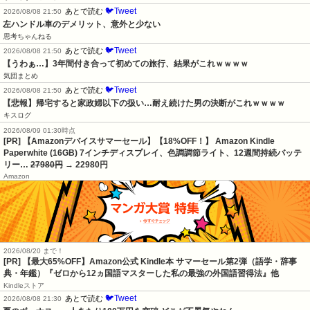
🐦Tweet
あとで読む
2026/08/08 21:50
左ハンドル車のデメリット、意外と少ない
思考ちゃんねる
🐦Tweet
あとで読む
2026/08/08 21:50
【うわぁ…】3年間付き合って初めての旅行、結果がこれｗｗｗｗ
気団まとめ
🐦Tweet
あとで読む
2026/08/08 21:50
【悲報】帰宅すると家政婦以下の扱い…耐え続けた男の決断がこれｗｗｗｗ
キスログ
2026/08/09 01:30時点
[PR] 【Amazonデバイスサマーセール】【18%OFF！】 Amazon Kindle
Paperwhite (16GB) 7インチディスプレイ、色調調節ライト、12週間持続バッテ
リー…
27980円
→ 22980円
Amazon
2026/08/20 まで！
[PR]
【最大65%OFF】Amazon公式 Kindle本 サマーセール第2弾（語学・辞事
典・年鑑）『ゼロから12ヵ国語マスターした私の最強の外国語習得法』他
Kindleストア
🐦Tweet
あとで読む
2026/08/08 21:30