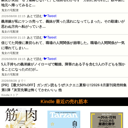
親友が突然「もう連絡しないで」と理由もわからず一方的に切られた。数年後に
地元へ帰ってみると…
鬼女の宅配便
🐦Tweet
あとで読む
2026/08/08 22:15
義弟嫁が私にケンカ売って、義妹が買った流れになってしまった。その勘違いが
思わぬ方向へ転がっていき…
鬼女の宅配便
🐦Tweet
あとで読む
2026/08/08 21:15
信じてた同僚に裏切られて、職場の人間関係が崩壊した。職場の人間関係が一気
に壊れてしまい…
鬼女の宅配便
🐦Tweet
あとで読む
2026/08/08 19:15
5人子持ちの義弟嫁がノイローゼで離婚。障害のある子を含む3人の子どもを預か
ることになったのだが...
鬼女の宅配便
2026/08/26 まで！
[PR] 【最大50%OFF】ガンガン読もうぜ!スクエニ夏祭り!!2026 8月新刊発売特集
第1弾『灰宮先輩は怖くてかわいい』他
Kindleストア
Kindle 最近の売れ筋本