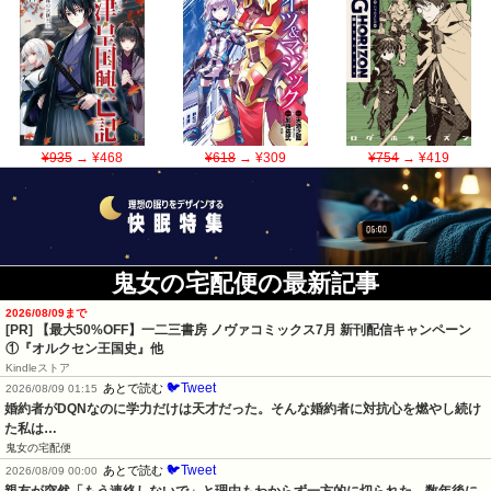
¥935
→ ¥468
¥618
→ ¥309
¥754
→ ¥419
鬼女の宅配便の最新記事
2026/08/09まで
[PR] 【最大50%OFF】一二三書房 ノヴァコミックス7月 新刊配信キャンペーン
①『オルクセン王国史』他
Kindleストア
🐦Tweet
あとで読む
2026/08/09 01:15
婚約者がDQNなのに学力だけは天才だった。そんな婚約者に対抗心を燃やし続け
た私は…
鬼女の宅配便
🐦Tweet
あとで読む
2026/08/09 00:00