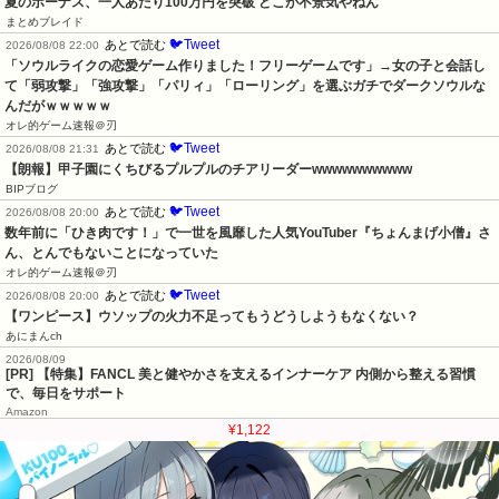
夏のボーナス、一人あたり100万円を突破 どこが不景気やねん
まとめブレイド
🐦Tweet
あとで読む
2026/08/08 22:00
「ソウルライクの恋愛ゲーム作りました！フリーゲームです」→女の子と会話し
て「弱攻撃」「強攻撃」「パリィ」「ローリング」を選ぶガチでダークソウルな
んだがｗｗｗｗｗ
オレ的ゲーム速報＠刃
🐦Tweet
あとで読む
2026/08/08 21:31
【朗報】甲子園にくちびるプルプルのチアリーダーwwwwwwwwww
BIPブログ
🐦Tweet
あとで読む
2026/08/08 20:00
数年前に「ひき肉です！」で一世を風靡した人気YouTuber『ちょんまげ小僧』さ
ん、とんでもないことになっていた
オレ的ゲーム速報＠刃
🐦Tweet
あとで読む
2026/08/08 20:00
【ワンピース】ウソップの火力不足ってもうどうしようもなくない？
あにまんch
2026/08/09
[PR] 【特集】FANCL 美と健やかさを支えるインナーケア 内側から整える習慣
で、毎日をサポート
Amazon
¥1,122