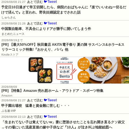
🐦Tweet
あとで読む
2026/08/08 21:27
予定日10日過ぎて帝王切開したら、病院のおばちゃんに『楽でいいわねー切るだ
けで済んで』と言われ、野良妊婦認定までされた話
しゅらさん
🐦Tweet
あとで読む
2026/08/08 21:26
中国製自動車、不具合によりドアが勝手に開いてしまう件
まとめたニュース
2026/08/19まで
[PR] 【最大50%OFF】秋田書店 AKITA電子祭り 夏の陣 サスペンス&ホラー&ス
リラーコミック特集!『おかえり、パパ』他
Kindleストア
2026/08/09
[PR] 【特集】Amazon 売れ筋ホーム・アウトドア・スポーツ特集
Amazon
🐦Tweet
あとで読む
2026/08/08 21:27
甲子園出場校　猛暑と資金難に苦しむ・・・
ぶる速-VIP
🐦Tweet
あとで読む
2026/08/08 22:13
「生まれてない子は覚えてないw」妻に堕胎させたことを忘れ開き直るクソ叔父
→その場にいた流産直後の嫁や子供など『10人』が泣き叫ぶ地獄絵図へ