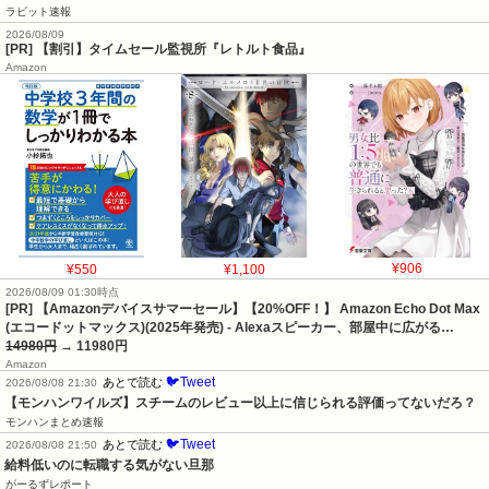
ラビット速報
2026/08/09
[PR] 【割引】タイムセール監視所『レトルト食品』
Amazon
¥550
¥1,100
¥906
2026/08/09 01:30時点
[PR] 【Amazonデバイスサマーセール】【20%OFF！】 Amazon Echo Dot Max
(エコードットマックス)(2025年発売) - Alexaスピーカー、部屋中に広がる…
14980円
→ 11980円
Amazon
🐦Tweet
あとで読む
2026/08/08 21:30
【モンハンワイルズ】スチームのレビュー以上に信じられる評価ってないだろ？
モンハンまとめ速報
🐦Tweet
あとで読む
2026/08/08 21:50
給料低いのに転職する気がない旦那
がーるずレポート