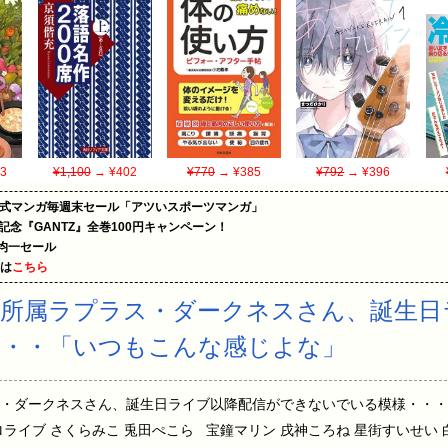
3
¥1,100
→ ¥402
¥770
→ ¥385
¥792
→ ¥396
on公式マンガ毎週末セール「アツいスポーツマンガ」
年記念『GANTZ』全巻100円キャンペーン！
円均一セール
めは
こちら
所属ラプラス・ダークネスさん、誕生日
・・・「いつもこんな感じよな」
・ダークネスさん、誕生日ライブ以降配信ができないでいる模様・・・
Sホロライブ さくらみこ 兎田ぺこら 宝鐘マリン 戌神ころね 星街すいせい