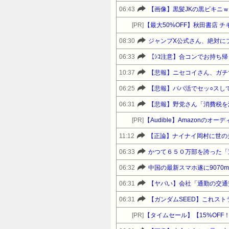
06:43
【画像】黒髪JKの黒ビキニ
[PR]
08:30
ジャンプX公式さん、絶対に
06:33
10:37
【悲報】ニセコイさん、ガチ
06:25
【悲報】パパ活でセッ○スし
06:31
[PR]
【Audible】Amazonの
11:12
【正論】ナイナイ岡村に世の
06:33
かつて６５０万部を誇った「
06:32
中国の最新スマホ遂に9070
06:31
【ヤバい】会社「通勤の交通
06:31
【ガンダムSEED】これス
[PR]