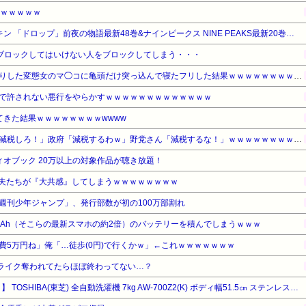
ｗｗｗｗｗｗ
【最大50%OFF】秋田書店 チキン 「ドロップ」前夜の物語最新48巻&ナインピークス NINE PEAKS最新20巻発売!
ブロックしてはいけない人をブロックしてしまう・・・
【ｼｺ注意】合コンでお持ち帰りした変態女のマ◯コに亀頭だけ突っ込んで寝たフリした結果ｗｗｗｗｗｗｗｗｗｗｗ
で許されない悪行をやらかすｗｗｗｗｗｗｗｗｗｗｗｗｗ
てきた結果ｗｗｗｗｗｗｗｗwwww
【悲報】野党さん「消費税を減税しろ！」政府「減税するわｗ」野党さん「減税するな！」ｗｗｗｗｗｗｗｗｗｗ
オーディオブック 20万以上の対象作品が聴き放題！
夫たちが『大共感』してしまうｗｗｗｗｗｗｗｗ
週刊少年ジャンプ」、発行部数が初の100万部割れ
mAh（そこらの最新スマホの約2倍）のバッテリーを積んでしまうｗｗｗ
費5万円ね」俺「…徒歩(0円)で行くかｗ」←これｗｗｗｗｗｗｗ
トライク奪われてたらほぼ終わってない…？
【タイムセール】【15%OFF！】 TOSHIBA(東芝) 全自動洗濯機 7kg AW-700Z2(K) ボディ幅51.5㎝ ステンレス槽 槽洗浄・槽乾燥 縦型 静音 部屋干し 保護カバー ピュアブラック