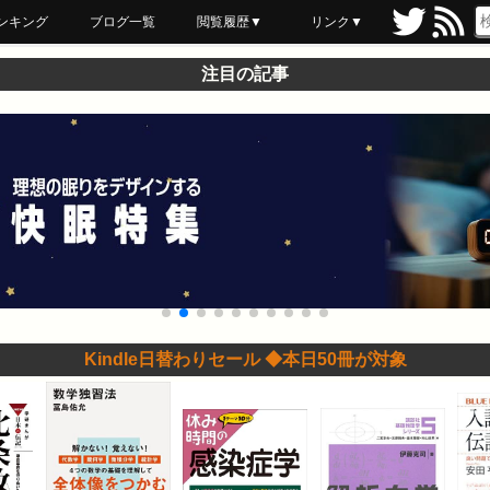
ンキング
ブログ一覧
閲覧履歴▼
リンク▼
ブックマーク
最近読んだ
あとで読む
ネットスーパー
飲食店舗用品
セール情報
注目の記事
Kindle日替わりセール ◆本日50冊が対象