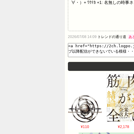
∀・）+ ﾜｸﾃｶ +1: 名無しの時事ネタ 
2026/07/08 14:09
トレンドの通り道
あ
¥110
¥2,178