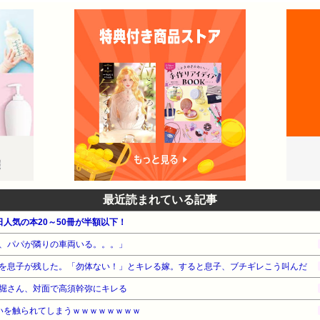
最近読まれている記事
毎日人気の本20～50冊が半額以下！
、パパが隣りの車両いる。。。」
を息子が残した。「勿体ない！」とキレる嫁。すると息子、ブチギレこう叫んだ
堀さん、対面で高須幹弥にキレる
いを触られてしまうｗｗｗｗｗｗｗｗ