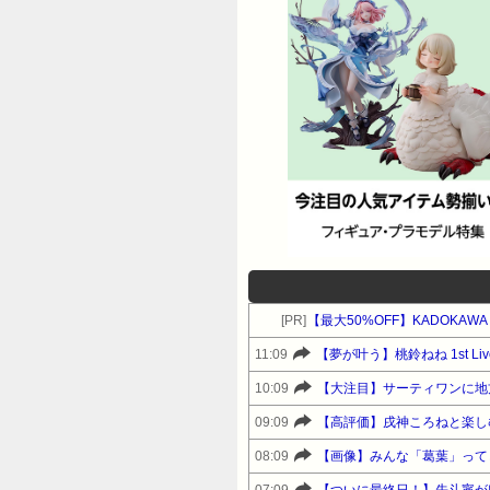
[PR]
【最大50%OFF】KADOKA
11:09
【夢が叶う】桃鈴ねね 1st 
10:09
09:09
【高評価】戌神ころねと楽し
08:09
【画像】みんな「葛葉」って
07:09
【ついに最終日！】先斗寧が