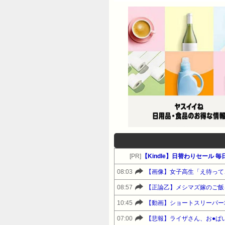
[PR]
【Kindle】日替わりセール 
08:03
【画像】女子高生「え待って
08:57
【正論乙】メシマズ嫁のご飯
10:45
【動画】ショートスリーパー
07:00
【悲報】ライザさん、お●ぱ