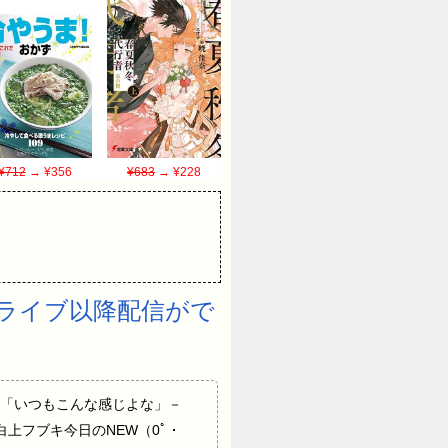
¥712
→ ¥356
¥683
→ ¥228
ライブ以降配信がで
「いつもこんな感じよな」－
 白上フブキ今日のNEW（0ﾟ・