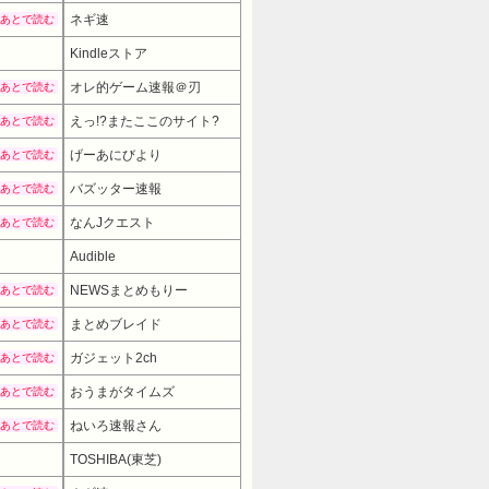
ネギ速
あとで読む
Kindleストア
オレ的ゲーム速報＠刃
あとで読む
えっ!?またここのサイト?
あとで読む
げーあにびより
あとで読む
バズッター速報
あとで読む
なんJクエスト
あとで読む
Audible
NEWSまとめもりー
あとで読む
まとめブレイド
あとで読む
ガジェット2ch
あとで読む
おうまがタイムズ
あとで読む
ねいろ速報さん
あとで読む
TOSHIBA(東芝)
53800円
→ 45800円