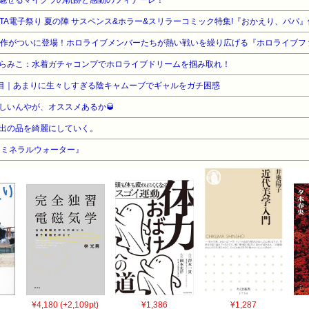
KITA電子祭り 夏の陣 サスペンス&ホラー&スリラーコミック特集!『おかえり、パパ』
さくらみこ：水着ガチャコンプでホロライブドリームを掴み取れ！
7日目｜あまりに生々しすぎる陰キャムーブでギャルをガチ困惑
しいんやが、オススメあるか🥃
出の品を綺麗にしていく。
『ミネラルウォーター』
¥4,180 (+2,109pt)
¥1,386
¥1,287