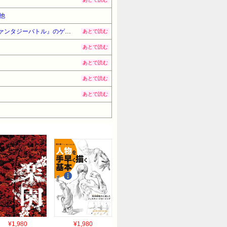
他
【8月7日発売決定】待望の新作がついに登場！ホロライブメンバーたちが熱い戦いを繰り広げる『ホロライブファンタジーバトル』のゲームPVが公開！Nintendo SwitchとSteam
あとで読む
あとで読む
あとで読む
あとで読む
あとで読む
¥1,980
¥1,980