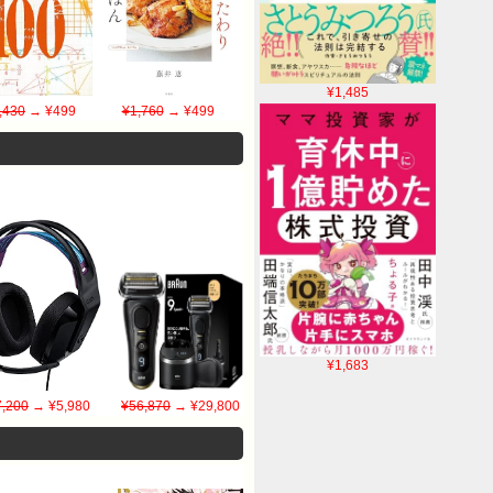
¥1,485
,430
→ ¥499
¥1,760
→ ¥499
¥1,683
7,200
→ ¥5,980
¥56,870
→ ¥29,800