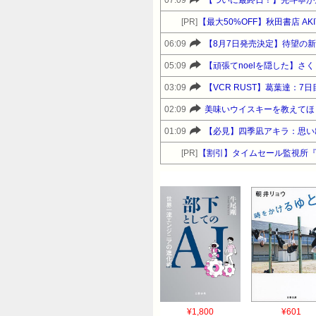
[PR]
【最大50%OFF】秋田書店 A
06:09
05:09
【頑張てnoelを隠した】
03:09
【VCR RUST】葛葉達：
02:09
美味いウイスキーを教えてほ
01:09
【必見】四季凪アキラ：思い
[PR]
【割引】タイムセール監視所
¥1,800
¥601