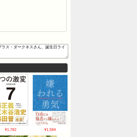
¥1,782
¥1,584