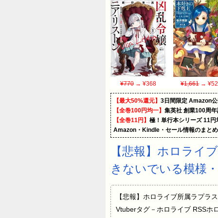
¥770
→ ¥368
¥1,661
→ ¥52
【最大50%還元】
3日間限定 Amaz
【全巻100円均一】
集英社 創業100周
【全巻11円】
極！単行本シリーズ 11
Amazon・Kindle・セール情報のまと
【悲報】ホロライブ
きないでいる模様
【悲報】ホロライブ所属ラプラス
Vtuberタグ－ホロライブ RS