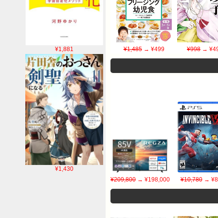
¥1,485
→ ¥499
¥998
→ ¥4
¥1,881
¥1,430
¥209,800
→ ¥198,000
¥10,780
→ ¥8