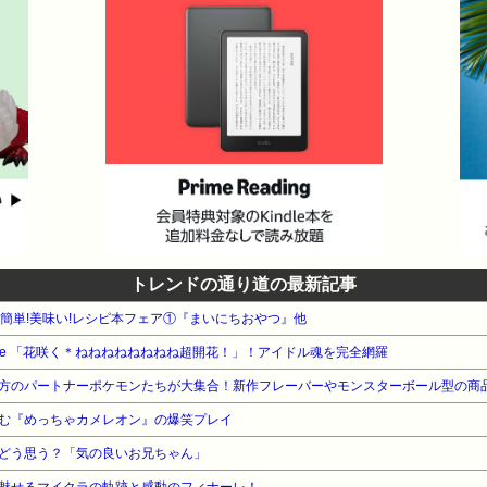
トレンドの通り道の最新記事
WA 簡単!美味い!レシピ本フェア①『まいにちおやつ』他
Live 「花咲く＊ねねねねねねねね超開花！」！アイドル魂を完全網羅
む『めっちゃカメレオン』の爆笑プレイ
どう思う？「気の良いお兄ちゃん」
魅せるマイクラの軌跡と感動のフィナーレ！