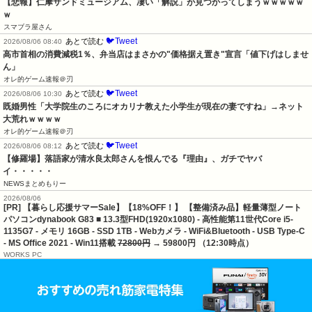
【悲報】仁摩サンドミュージアム、凄い「解説」が見つかってしまうｗｗｗｗｗ
ｗ
スマブラ屋さん
🐦Tweet
あとで読む
2026/08/06 08:40
高市首相の消費減税1％、弁当店はまさかの"価格据え置き"宣言「値下げはしませ
ん」
オレ的ゲーム速報＠刃
🐦Tweet
あとで読む
2026/08/06 10:30
既婚男性「大学院生のころにオカリナ教えた小学生が現在の妻ですね」→ネット
大荒れｗｗｗｗ
オレ的ゲーム速報＠刃
🐦Tweet
あとで読む
2026/08/06 08:12
【修羅場】落語家が清水良太郎さんを恨んでる『理由』、ガチでヤバ
イ・・・・・
NEWSまとめもりー
2026/08/06
[PR] 【暮らし応援サマーSale】【18%OFF！】 【整備済み品】軽量薄型ノート
パソコンdynabook G83 ■ 13.3型FHD(1920x1080) - 高性能第11世代Core i5-
1135G7 - メモリ 16GB - SSD 1TB - Webカメラ - WiFi&Bluetooth - USB Type-C
- MS Office 2021 - Win11搭載
72800円
→ 59800円 （12:30時点）
WORKS PC