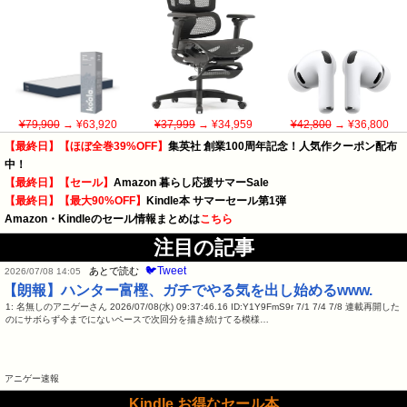
¥79,900
→ ¥63,920
¥37,999
→ ¥34,959
¥42,800
→ ¥36,800
【最終日】【ほぼ全巻39%OFF】
集英社 創業100周年記念！人気作クーポン配布
中！
【最終日】【セール】
Amazon 暮らし応援サマーSale
【最終日】【最大90%OFF】
Kindle本 サマーセール第1弾
Amazon・Kindleのセール情報まとめは
こちら
注目の記事
🐦Tweet
あとで読む
2026/07/08 14:05
【朗報】ハンター富樫、ガチでやる気を出し始めるwww.
1: 名無しのアニゲーさん 2026/07/08(水) 09:37:46.16 ID:Y1Y9FmS9r 7/1 7/4 7/8 連載再開した
のにサボらず今までにないペースで次回分を描き続けてる模様…
アニゲー速報
Kindle お得なセール本