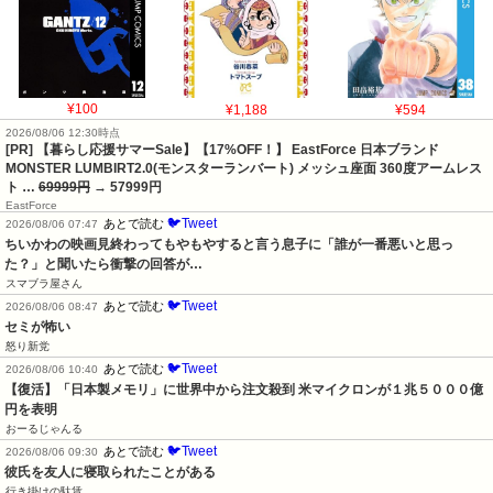
¥100
¥1,188
¥594
2026/08/06 12:30時点
[PR] 【暮らし応援サマーSale】【17%OFF！】 EastForce 日本ブランド
MONSTER LUMBIRT2.0(モンスターランバート) メッシュ座面 360度アームレス
ト …
69999円
→ 57999円
EastForce
🐦Tweet
あとで読む
2026/08/06 07:47
ちいかわの映画見終わってもやもやすると言う息子に「誰が一番悪いと思っ
た？」と聞いたら衝撃の回答が…
スマブラ屋さん
🐦Tweet
あとで読む
2026/08/06 08:47
セミが怖い
怒り新党
🐦Tweet
あとで読む
2026/08/06 10:40
【復活】「日本製メモリ」に世界中から注文殺到 米マイクロンが１兆５０００億
円を表明
おーるじゃんる
🐦Tweet
あとで読む
2026/08/06 09:30
彼氏を友人に寝取られたことがある
行き掛けの駄賃