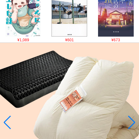
¥1,089
¥601
¥673