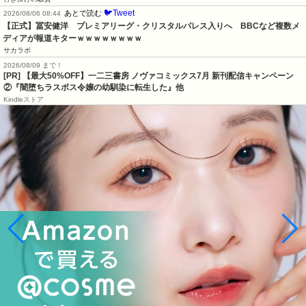
🐦Tweet
あとで読む
2026/08/06 08:44
【正式】冨安健洋　プレミアリーグ・クリスタルパレス入りへ　BBCなど複数メ
ディアが報道キターｗｗｗｗｗｗｗｗ
サカラボ
2026/08/09 まで！
[PR] 【最大50%OFF】一二三書房 ノヴァコミックス7月 新刊配信キャンペーン
②『闇堕ちラスボス令嬢の幼馴染に転生した』他
Kindleストア