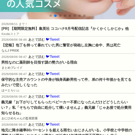
2026/08/11 まで！
[PR] 【期間限定無料】集英社 ココハナ9月号配信記念『かくかくしかじか』他
Kindleストア
🐦Tweet
あとで読む
2026/08/06 08:46
【悲報】包丁を持って暴れていた男に警官が発砲し左胸に命中、男は死亡
なんJ PRIDE
🐦Tweet
あとで読む
2026/08/06 08:47
男性なのに薬剤師を目指す謎の勢力がいる理由
まとめブレイド
🐦Tweet
あとで読む
2026/08/06 08:47
保守的な主売アカウントの中身が独身高齢男性って件、弟の何十年後かを見てる
みたいで悲しくなった
はーとらいふ
🐦Tweet
あとで読む
2026/08/06 08:47
義兄嫁「お下がりしてもらったベビーカー不要になったんだけどどうしたらい
い？」私「そちらで自由に処分して構いませんよ」義兄嫁「じゃあ後で処分費用
知らせるね」
おにひめちゃんの監視部屋
🐦Tweet
あとで読む
2026/08/06 08:47
地元に降水確率80パーセントを超える雨乞いおじさんがいる。小学校と中学校の