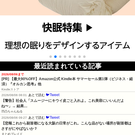
最近読まれている記事
2026/08/06まで
[PR]
【最大90%OFF】Amazon公式 Kindle本 サマーセール第1弾（ビジネス・経
済）『オルカン思考』他
Kindleストア
🐦Tweet
あとで読む
2026/08/06 08:01
【警告】社会人「スムージーにキウイ皮ごと入れよ。これ美容にいいんだよ
ね〜」→ 結果…
凹凸ちゃんねる
🐦Tweet
あとで読む
2026/08/06 09:27
【悲報これから副首都になる大阪の日常がこれ。こんな品がない場所が副首都は
さすがにやばないか？
まとめブレイド