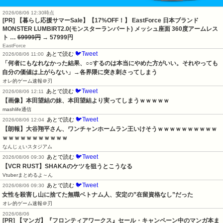
2026/08/06 12:30時点
[PR] 【暮らし応援サマーSale】【17%OFF！】 EastForce 日本ブランド
MONSTER LUMBIRT2.0(モンスターランバート) メッシュ座面 360度アームレス
ト …
69999円
→ 57999円
EastForce
🐦Tweet
あとで読む
2026/08/06 11:00
「何者にもなれなかった結果、○○するのは本当にやめた方がいい。それやっても
自分の価値は上がらない」→各界隈に突き刺さってしまう
オレ的ゲーム速報＠刃
🐦Tweet
あとで読む
2026/08/06 12:11
【画像】本田望結の妹、本田望結より実ってしまうｗｗｗｗｗ
mashlife通信
🐦Tweet
あとで読む
2026/08/06 12:04
【朗報】大谷翔平さん、ワンチャンホームラン王いけそうｗｗｗｗｗｗｗｗｗｗ
ｗｗｗｗｗｗｗｗｗｗｗ
なんじぇいスタジアム
🐦Tweet
あとで読む
2026/08/06 09:30
【VCR RUST】SHAKAのケツを狙うとこうなる
Vtuberまとめるよ～ん
🐦Tweet
あとで読む
2026/08/06 09:30
女性を殺害し山に捨てた無職ベトナム人、安定の”在留資格なし”だった
オレ的ゲーム速報＠刃
2026/08/06
[PR] 【マンガ】『フロンティアワークス』セール・キャンペーン中のマンガ本ま