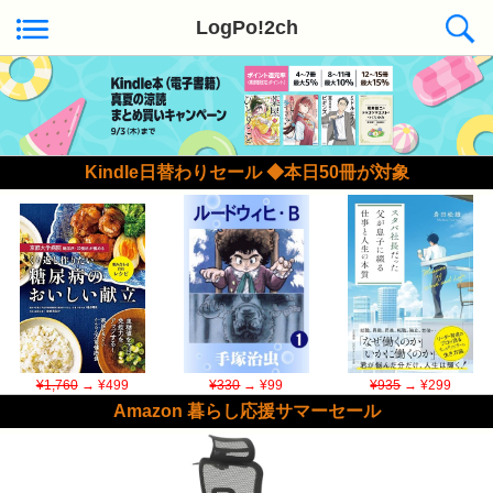
LogPo!2ch
Kindle日替わりセール ◆本日50冊が対象
¥1,760
→ ¥499
¥330
→ ¥99
¥935
→ ¥299
Amazon 暮らし応援サマーセール