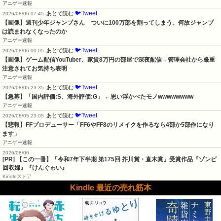
アニゲー速報
🐦Tweet
あとで読む
2026/08/06 07:45
【画像】週刊少年ジャンプさん　ついに100万部を割ってしまう。何故ジャンプ
は読まれなくなったのか
アニゲー速報
🐦Tweet
あとで読む
2026/08/06 00:05
【画像】ゲーム配信YouTuber、家賃8万円の部屋で深夜配信→管理会社から厳重
注意されてお気持ち表明
アニゲー速報
🐦Tweet
あとで読む
2026/08/05 23:35
【急募】「国内評価:S、海外評価:G」 ←思い浮かべたモノwwwwwwww
アニゲー速報
🐦Tweet
あとで読む
2026/08/05 23:05
【悲報】FFプロデューサー「FF6やFF8のリメイクを作るなら4部か5部作になり
ます」
アニゲー速報
2026/08/06
[PR] 【この一冊】「令和7年下半期 第175回 芥川賞・直木賞」受賞作品『ゾンビ
回収婦』『けんぐゎい』
Kindleストア
Kindle 最近の売れ筋本