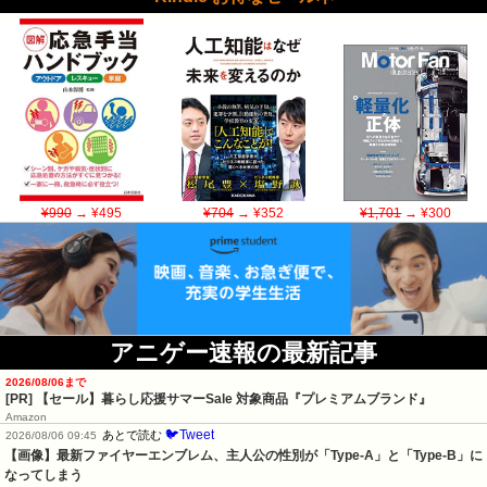
¥990
→ ¥495
¥704
→ ¥352
¥1,701
→ ¥300
アニゲー速報の最新記事
2026/08/06まで
[PR]
【セール】暮らし応援サマーSale 対象商品『プレミアムブランド』
Amazon
🐦Tweet
あとで読む
2026/08/06 09:45
【画像】最新ファイヤーエンブレム、主人公の性別が「Type-A」と「Type-B」に
なってしまう