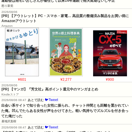
運動会は雨乞いおじさんが着任して以来14年連続で雨天延期ないし中止
怒り新党
2026/08/06
[PR] 【アウトレット】PC・スマホ・家電… 高品質の整備済み製品をお買い得に
Amazonアウトレット
Amazon
¥601
¥2,277
¥900
2026/08/06
[PR] 【マンガ】『芳文社』高ポイント還元中のマンガまとめ
Kindleストア
🐦Tweet
あとで読む
2026/08/06 08:47
出会い系サイトで知り合った女性に振られ、チャット仲間とも距離を置かれてい
た俺。凹んでたらある女性が声をかけてきた。軽い気持ちでズルズルを付き合っ
てた俺だった
基地沢直樹
🐦Tweet
あとで読む
2026/08/06 08:47