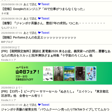
🐦Tweet
あとで読む
2026/08/06 09:28
【悲報】Googleのエンジニア「AIで仕事がつまらなくなった」
ネギ速
🐦Tweet
あとで読む
2026/08/06 09:28
【衝撃】『ジャンポケ斉藤さん、懲役7年の求刑』👈これ・・・・・・・・・
なんJクエスト
🐦Tweet
あとで読む
2026/08/06 07:01
【朗報】Perfumeさんの生足エッッッッッッッッッッッ
BIPブログ
2026/08/16まで
[PR] 【期間限定無料】講談社 夏電書2026 来るお盆。義実家への訪問… 憂鬱なあ
なたの気分をスカッと洗浄!爽快ざまぁ特集『十字架のろくにん』他
Kindleストア
2026/08/13 まで！
[PR]
【33円～】ビーグリー サマーセール『ぬきたし』『エイケン』『東京都北
区赤羽』他 全巻セール有り！
Kindleストア
🐦Tweet
あとで読む
2026/08/06 07:49
ジャンポケ斉藤の被害女性「バウムクーヘン売ったりTikTokライブしててムカつ