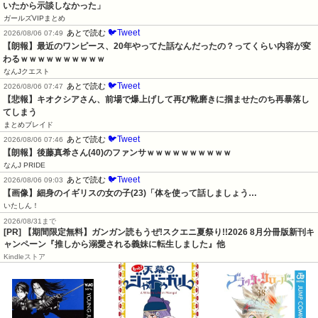
いたから示談しなかった」
ガールズVIPまとめ
🐦Tweet
あとで読む
2026/08/06 07:49
【朗報】最近のワンピース、20年やってた話なんだったの？ってくらい内容が変
わるｗｗｗｗｗｗｗｗｗｗ
なんJクエスト
🐦Tweet
あとで読む
2026/08/06 07:47
【悲報】キオクシアさん、前場で爆上げして再び靴磨きに掴ませたのち再暴落し
てしまう
まとめブレイド
🐦Tweet
あとで読む
2026/08/06 07:46
【朗報】後藤真希さん(40)のファンサｗｗｗｗｗｗｗｗｗｗ
なんJ PRIDE
🐦Tweet
あとで読む
2026/08/06 09:03
【画像】細身のイギリスの女の子(23)「体を使って話しましょう…
いたしん！
2026/08/31まで
[PR] 【期間限定無料】ガンガン読もうぜ!スクエニ夏祭り!!2026 8月分冊版新刊キ
ャンペーン『推しから溺愛される義妹に転生しました』他
Kindleストア