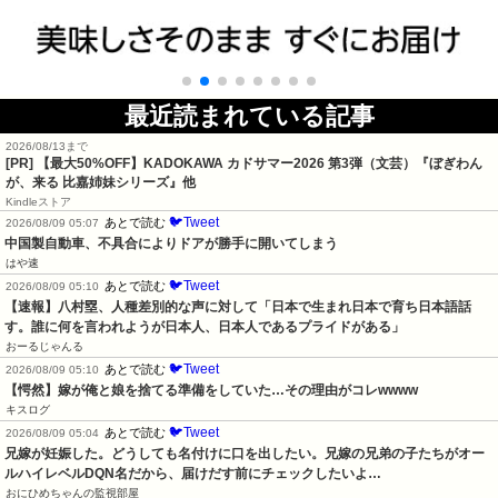
最近読まれている記事
2026/08/13まで
[PR]
【最大50%OFF】KADOKAWA カドサマー2026 第3弾（文芸）『ぼぎわん
が、来る 比嘉姉妹シリーズ』他
Kindleストア
🐦Tweet
あとで読む
2026/08/09 05:07
中国製自動車、不具合によりドアが勝手に開いてしまう
はや速
🐦Tweet
あとで読む
2026/08/09 05:10
【速報】八村塁、人種差別的な声に対して「日本で生まれ日本で育ち日本語話
す。誰に何を言われようが日本人、日本人であるプライドがある」
おーるじゃんる
🐦Tweet
あとで読む
2026/08/09 05:10
【愕然】嫁が俺と娘を捨てる準備をしていた…その理由がコレwwww
キスログ
🐦Tweet
あとで読む
2026/08/09 05:04
兄嫁が妊娠した。どうしても名付けに口を出したい。兄嫁の兄弟の子たちがオー
ルハイレベルDQN名だから、届けだす前にチェックしたいよ…
おにひめちゃんの監視部屋