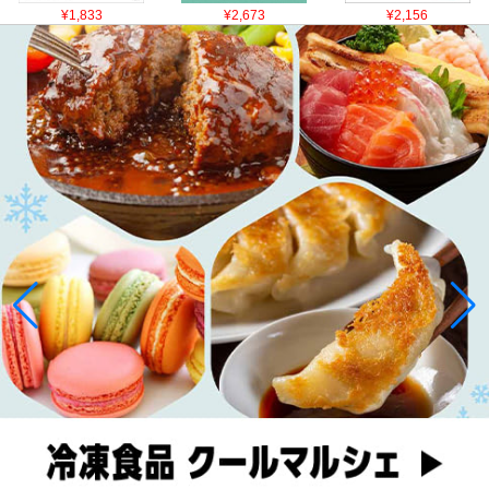
¥1,833
¥2,673
¥2,156