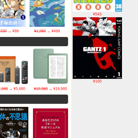
¥543
¥330
→ ¥99
¥1,980
→ ¥499
¥100
7,980
→ ¥5,480
¥19,980
→ ¥16,980