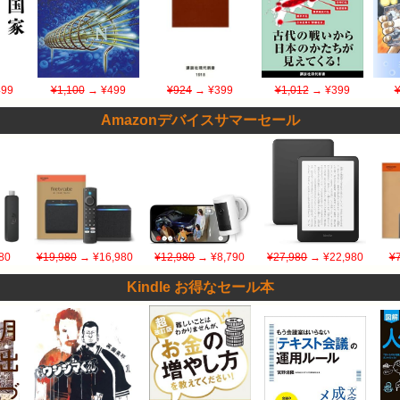
99
¥1,100
→ ¥499
¥924
→ ¥399
¥1,012
→ ¥399
Amazonデバイスサマーセール
80
¥19,980
→ ¥16,980
¥12,980
→ ¥8,790
¥27,980
→ ¥22,980
¥
Kindle お得なセール本