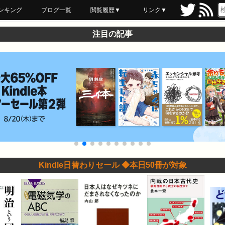
ンキング
ブログ一覧
閲覧履歴▼
リンク▼
ブックマーク
最近読んだ
あとで読む
ネットスーパー
飲食店舗用品
セール情報
注目の記事
Kindle日替わりセール ◆本日50冊が対象