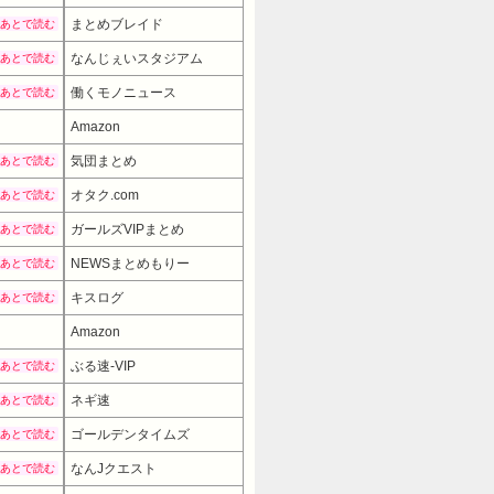
まとめブレイド
あとで読む
なんじぇいスタジアム
あとで読む
働くモノニュース
あとで読む
Amazon
気団まとめ
あとで読む
オタク.com
あとで読む
ガールズVIPまとめ
あとで読む
NEWSまとめもりー
あとで読む
キスログ
あとで読む
Amazon
7980円
→ 5480円 （06:30時点）
ぶる速-VIP
あとで読む
ネギ速
あとで読む
ゴールデンタイムズ
あとで読む
なんJクエスト
あとで読む