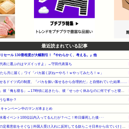
最近読まれている記事
月替わりセール 130冊程度が大幅割引！『やわらかく、考える。』他
代表に選ぶのはマズイっすよ」→守田代表落ち
ったら月に届く」ワイ「バカ届く訳ねーやろ！ｗやってみたろ！ｗ」
せるドイツ式の制度、「バカを振い落せるから合理的だ」と自惚れていた結果……
私「夜勤だからお昼寝するよ」彼「俺も寝る」→17時頃に起きたら、彼「せっかく休みなのに何でずっと寝てるの？俺といる意味ある？彼女が家にいるのに1人で居るって
うな車か？
・キャンペーン中のマンガ本まとめ
着イベント100位以内入ってるんだが？ぺこ！昨日爆死した後･･･
［社説］永住厳格化で外国人の定着意欲をそぐな | 外国人受け入れに反対してる奴らこそ日本から出ていけ | 重税で国民の労働意欲を削ぐな