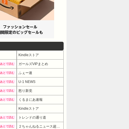
Kindleストア
ガールズVIPまとめ
あとで読む
ふぇー速
あとで読む
U-1 NEWS
あとで読む
怒り新党
あとで読む
くるまにあ速報
あとで読む
Kindleストア
トレンドの通り道
あとで読む
２ちゃんねるニュース超速まとめ＋
あとで読む