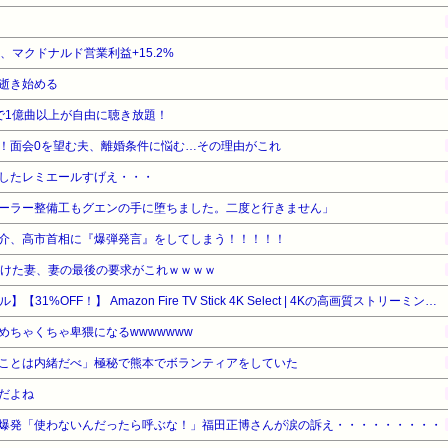
%、マクドナルド営業利益+15.2%
逝き始める
広告なしで1億曲以上が自由に聴き放題！
！面会0を望む夫、離婚条件に悩む…その理由がこれ
したレミエールすげえ・・・
ーラー整備工もグエンの手に堕ちました。二度と行きません」
介、高市首相に『爆弾発言』をしてしまう！！！！！
続けた妻、妻の最後の要求がこれｗｗｗｗ
【Amazonデバイスサマーセール】【31%OFF！】 Amazon Fire TV Stick 4K Select | 4Kの高画質ストリーミング | ストリーミングメディアプレイヤー
めちゃくちゃ卑猥になるwwwwwww
ことは内緒だべ」極秘で熊本でボランティアをしていた
だよね
爆発「使わないんだったら呼ぶな！」福田正博さんが涙の訴え・・・・・・・・・