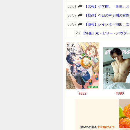
00:01
【悲報】小学館、「更生」と
08/07
【動画】今日の甲子園の女性
08/07
【朗報】レインボー池田、女
[PR]
【特集】水・ゼリー・パウダー
¥832
¥880