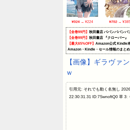
¥924
→ ¥224
¥792
→ ¥38
【全巻99円】
秋田書店 ババンババンバ
【全巻99円】
秋田書店 『クローバー』
【最大65%OFF】
Amazon公式 Kind
Amazon・Kindle・セール情報のまと
【画像】ギラヴァン
ｗ
引用元: それでも動く名無し 2026/07/
22:30:31.31 ID:7SwnoftQ0 草