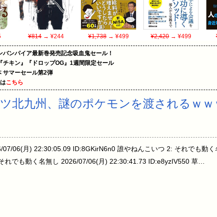
5
¥814
→ ¥244
¥1,738
→ ¥499
¥2,420
→ ¥499
ンバンパイア最新巻発売記念吸血鬼セール！
『チキン』『ドロップOG』1週間限定セール
le本 サマーセール第2弾
めは
こちら
ツ北九州、謎のポケモンを渡されるｗｗ
06(月) 22:30:05.09 ID:8GKirN6n0 誰やねんこいつ 2: それでも動く名
 3: それでも動く名無し 2026/07/06(月) 22:30:41.73 ID:e8yzIV550 草…