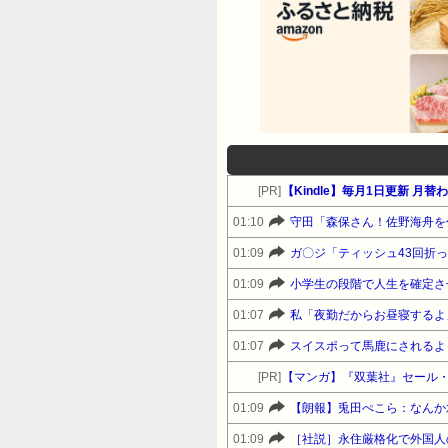
[PR]
【Kindle】毎月1日更新 
01:10
守田「森保さん！佐野海舟を
01:09
ガ〇ジ「ティッシュ43回折
01:09
小学生の段階で人生を確定さ
01:07
01:07
スイスポって馬鹿にされるよ
[PR]
【マンガ】『双葉社』セール
01:09
【朗報】兎田ぺこら：なんか水
01:09