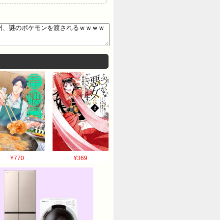
¥770
¥369