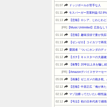
01:07
ドッジボールが苦手な人
01:11
モスバーガー営業利益-52.9
01:13
【悲報】ロシア、じわじわと
[PR]
【Music Unlimited】
01:10
【悲報】趣味没頭で妻が失踪
01:13
【ゼンゼロ】コイカツで再現
01:12
愛国者「ついにホンダのディ
01:12
【ガチ】キャスターの大越健
01:10
【衝撃】20年以上夫を騙し
[PR]
05:09
【画像】ゼニガメの抱き枕、
02:12
【悲報】中居正広「俺が来た
02:12
マゾ治療ってだいたい根性論
02:12
【号泣】初の日本代表で感情