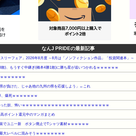
なんJ PRIDEの最新記事
ンスリーフェア」2026年8月度 ～8月は「ノンフィクション作品」「投資関連本」～
8敗)、もうすぐ中継ぎ(橋本4勝1敗)に勝ち星が追いつかれるｗｗｗｗｗｗ
ｗｗｗｗｗｗｗｗ
県が負けた、じゃあ他の九州の県を応援しよう」←これ
率、爆死ｗｗｗｗｗｗｗ
なった奴、怖いｗｗｗｗｗｗｗｗｗｗｗｗｗｗｗｗｗｗｗｗｗｗｗｗ
』高ポイント還元中のマンガまとめ
策でユニ一新 ボタン廃止でTシャツ素材ｗｗｗｗｗｗ
最大レベルに混みそうｗｗｗｗｗｗｗｗ