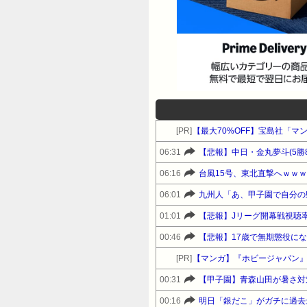
[PR]
【最大70%OFF】宝島社「マ
06:31
【悲報】中日・金丸夢斗(5勝
06:16
台風15号、東北直撃へｗｗ
06:01
九州人「あ、甲子園で自分の
01:01
【悲報】Jリーグ開幕戦視聴
00:46
【悲報】17歳で無期懲役に
[PR]
【マンガ】『ホビージャパン
00:31
【甲子園】青森山田が暑さ対
00:16
明日「銀だこ」がガチに過去