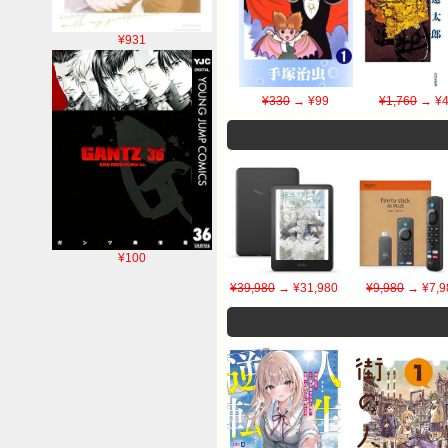
¥931
¥330
→ ¥99
¥1,760
→ ¥4
¥100
¥39,980
→ ¥31,980
¥9,980
→ ¥7,9