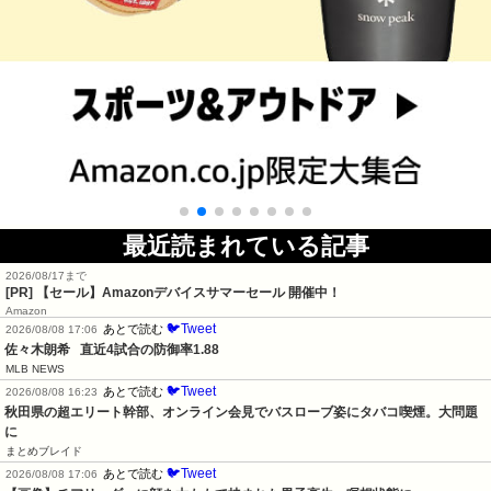
最近読まれている記事
2026/08/17まで
[PR]
【セール】Amazonデバイスサマーセール 開催中！
Amazon
🐦Tweet
あとで読む
2026/08/08 17:06
佐々木朗希   直近4試合の防御率1.88
MLB NEWS
🐦Tweet
あとで読む
2026/08/08 16:23
秋田県の超エリート幹部、オンライン会見でバスローブ姿にタバコ喫煙。大問題
に
まとめブレイド
🐦Tweet
あとで読む
2026/08/08 17:06