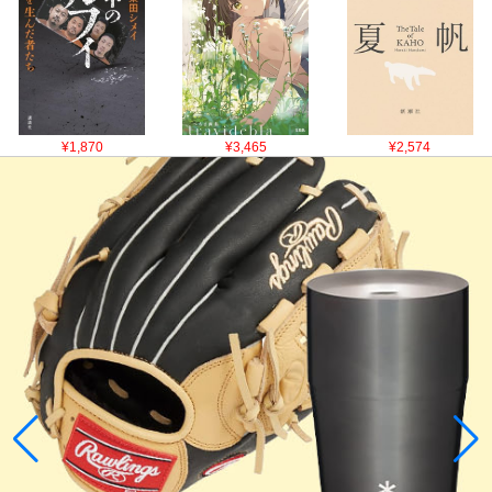
¥1,870
¥3,465
¥2,574