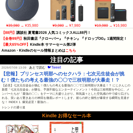
¥39,980
→ ¥35,980
¥9,980
→ ¥7,980
¥19,980
→ ¥16,980
【88円】
講談社 夏電書2026 人気コミックスALL88円！
【全巻99円】
秋田書店『クローバー』『チキン』『ドロップOG』1週間限定！
【最大65%OFF】
Kindle本 サマーセール第2弾
Amazon・Kindleのセール情報まとめは
こちら
注目の記事
🐦Tweet
あとで読む
2026/07/08 13:09
【悲報】プリンセス明那へのセクハラ：七次元生徒会が挑
む！僕たちの考える最強の〇〇で三枝明那が大暴走！？
【必見】七次元生徒会が挑む！僕たちの考える最強の〇〇で三枝明那が大暴走！？ にじさんじの
新星「七次元生徒会」が贈る、予測不能なエンターテインメント！今回は三枝明那を中心に、メ
ンバーたちが「最強の〇〇」をテーマに大盛り上がり。和気藹々とした空気感の中で繰り広げら
れる、笑いあり驚きありの神回を徹底レポートします。彼らの絆と個性が爆発する瞬間を見逃す
な！ INDEX 1. 爆笑必至！最強の…
トレンドの通り道
Kindle お得なセール本