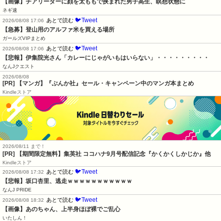
【画像】チアリーダーに顔を太ももで挟まれた男子高生、瞑想状態に
ネギ速
🐦Tweet
あとで読む
2026/08/08 17:06
【急募】登山用のアルファ米を買える場所
ガールズVIPまとめ
🐦Tweet
あとで読む
2026/08/08 17:06
【悲報】伊集院光さん「カレーにじゃがいもはいらない」・・・・・・・・・
なんJクエスト
2026/08/08
[PR] 【マンガ】『ぶんか社』セール・キャンペーン中のマンガ本まとめ
Kindleストア
2026/08/11 まで！
[PR] 【期間限定無料】集英社 ココハナ9月号配信記念『かくかくしかじか』他
Kindleストア
🐦Tweet
あとで読む
2026/08/08 17:32
【悲報】坂口杏里、逃走ｗｗｗｗｗｗｗｗｗｗｗ
なんJ PRIDE
🐦Tweet
あとで読む
2026/08/08 18:32
【画像】あのちゃん、上半身ほぼ裸でご乱心
いたしん！