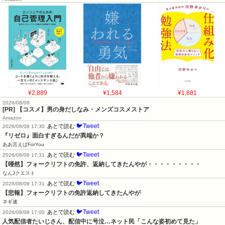
¥2,889
¥1,584
¥1,881
2026/08/08
[PR] 【コスメ】男の身だしなみ・メンズコスメストア
Amazon
🐦Tweet
あとで読む
2026/08/08 17:30
『リゼロ』面白すぎるんだが異端か？
ああ言えばForYou
🐦Tweet
あとで読む
2026/08/08 17:31
【唖然】フォークリフトの免許、返納してきたんやが・・・・・・・・・
なんJクエスト
🐦Tweet
あとで読む
2026/08/08 17:31
【悲報】フォークリフトの免許返納してきたんやが
ネギ速
🐦Tweet
あとで読む
2026/08/08 17:00
人気配信者たいじさん、配信中に号泣…ネット民「こんな姿初めて見た」