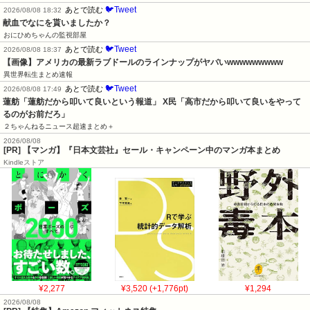
🐦Tweet
あとで読む
2026/08/08 18:32
献血でなにを貰いましたか？
おにひめちゃんの監視部屋
🐦Tweet
あとで読む
2026/08/08 18:37
【画像】アメリカの最新ラブドールのラインナップがヤバいwwwwwwwww
異世界転生まとめ速報
🐦Tweet
あとで読む
2026/08/08 17:49
蓮舫「蓮舫だから叩いて良いという報道」 X民「高市だから叩いて良いをやって
るのがお前だろ」
２ちゃんねるニュース超速まとめ＋
2026/08/08
[PR] 【マンガ】『日本文芸社』セール・キャンペーン中のマンガ本まとめ
Kindleストア
¥2,277
¥3,520 (+1,776pt)
¥1,294
2026/08/08