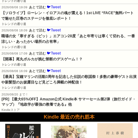
トレンドの通り道
🐦Tweet
あとで読む
2026/08/08 19:09
【ソロライブ】ローレン・イロアスの魂が震える！1st LIVE “FACE”無料パート
で魅せた圧巻のステージを徹底レポート！
トレンドの通り道
🐦Tweet
あとで読む
2026/08/08 18:09
職場の女「寒すぎる（ピッ）」エアコン28度「あと年寄りは寒くて切れる、一番
涼しい・あったかい場所の占有率」
トレンドの通り道
🐦Tweet
あとで読む
2026/08/08 17:09
【開幕】尾丸ポルカが挑む禁断のデスゲーム！？
トレンドの通り道
🐦Tweet
あとで読む
2026/08/08 16:09
【最高】宝鐘マリンの活動3周年を記念した伝説の歌謡祭！多数の豪華ゲスト出演
や新髪型のお披露目など見どころ満載の神配信！
トレンドの通り道
2026/08/20 まで！
[PR]
【最大65%OFF】Amazon公式 Kindle本 サマーセール第2弾（旅行ガイド・
マップ）『地政学が最強の教養である』他
Kindleストア
Kindle 最近の売れ筋本