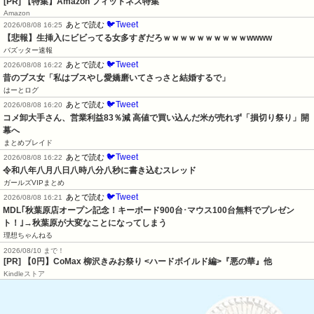
[PR] 【特集】Amazon フィットネス特集
Amazon
🐦Tweet
あとで読む
2026/08/08 16:25
【悲報】生挿入にビビってる女多すぎだろｗｗｗｗｗｗｗｗｗｗwwww
バズッター速報
🐦Tweet
あとで読む
2026/08/08 16:22
昔のブス女「私はブスやし愛嬌磨いてさっさと結婚するで」
はーとログ
🐦Tweet
あとで読む
2026/08/08 16:20
コメ卸大手さん、営業利益83％減 高値で買い込んだ米が売れず「損切り祭り」開
幕へ
まとめブレイド
🐦Tweet
あとで読む
2026/08/08 16:22
令和八年八月八日八時八分八秒に書き込むスレッド
ガールズVIPまとめ
🐦Tweet
あとで読む
2026/08/08 16:21
MDL｢秋葉原店オープン記念！キーボード900台･マウス100台無料でプレゼン
ト！｣→秋葉原が大変なことになってしまう
理想ちゃんねる
2026/08/10 まで！
[PR] 【0円】CoMax 柳沢きみお祭り <ハードボイルド編>『悪の華』他
Kindleストア