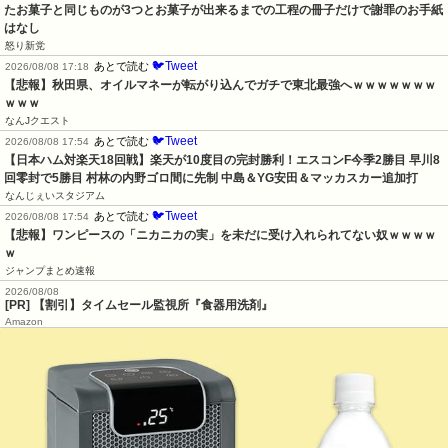
たお菓子と同じものが3つとお菓子が出来るまでの工程の冊子だけで謝罪のお手紙
はなし
怒り新党
🐦Tweet
あとで読む
2026/08/08 17:18
【悲報】秋田県、オイルマネーが転がり込んでガチで東北最強へｗｗｗｗｗｗｗ
ｗｗｗ
なんJクエスト
🐦Tweet
あとで読む
2026/08/08 17:54
【日本ハム対楽天18回戦】楽天が10度目の完封勝利！エスコンF今季2勝目 早川8
回零封で5勝目 村林の内野ゴロ間に先制 中島＆YG安田＆マッカスカー追加打
なんじぇいスタジアム
🐦Tweet
あとで読む
2026/08/08 17:54
【悲報】ワンピースの「ニカニカの実」を未だに受け入れられてない奴ｗｗｗｗ
ｗ
ジャンプまとめ速報
2026/08/08
[PR] 【割引】タイムセール監視所『食器用洗剤』
Amazon