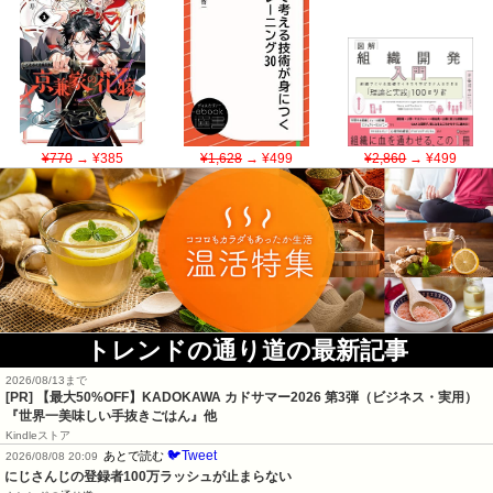
¥770
→ ¥385
¥1,628
→ ¥499
¥2,860
→ ¥499
トレンドの通り道の最新記事
2026/08/13まで
[PR]
【最大50%OFF】KADOKAWA カドサマー2026 第3弾（ビジネス・実用）
『世界一美味しい手抜きごはん』他
Kindleストア
🐦Tweet
あとで読む
2026/08/08 20:09
にじさんじの登録者100万ラッシュが止まらない