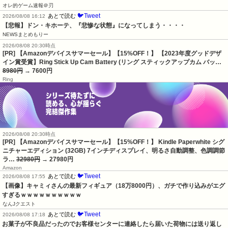
オレ的ゲーム速報＠刃
🐦Tweet
あとで読む
2026/08/08 16:12
【悲報】ドン・キホーテ、『悲惨な状態』になってしまう・・・・
NEWSまとめもりー
2026/08/08 20:30時点
[PR] 【Amazonデバイスサマーセール】【15%OFF！】 【2023年度グッドデザ
イン賞受賞】Ring Stick Up Cam Battery (リング スティックアップカム バッ…
8980円
→ 7600円
Ring
2026/08/08 20:30時点
[PR] 【Amazonデバイスサマーセール】【15%OFF！】 Kindle Paperwhite シグ
ニチャーエディション (32GB) 7インチディスプレイ、明るさ自動調整、色調調節
ラ…
32980円
→ 27980円
Amazon
🐦Tweet
あとで読む
2026/08/08 17:55
【画像】キャミィさんの最新フィギュア（18万8000円）、ガチで作り込みがエグ
すぎるｗｗｗｗｗｗｗｗｗｗ
なんJクエスト
🐦Tweet
あとで読む
2026/08/08 17:18
お菓子が不良品だったのでお客様センターに連絡したら届いた荷物には送り返し