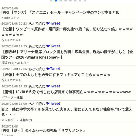
2026/08/08
[PR] 【マンガ】『スクエニ』セール・キャンペーン中のマンガ本まとめ
Kindleストア
🐦Tweet
あとで読む
2026/08/08 16:23
【悲報】ワンピース原作者・尾田栄一郎先生51歳「あ、切り込む？笑」ｗｗｗｗ
ｗｗｗｗｗｗ
なんJクエスト
🐦Tweet
あとで読む
2026/08/08 17:25
【櫻坂46】アリーナ座席ブロック図も判明！広島公演、現地の様子がこちら【全
国ツアー2026 -What’s lonesome?- 】
櫻坂46まとめもり～
🐦Tweet
あとで読む
2026/08/08 17:06
【画像】全ての太ももを過去にするフィギュアがこちらｗｗｗｗｗ
なんJクエスト
🐦Tweet
あとで読む
2026/08/08 17:25
【驚愕】ﾋﾟﾝｻﾛで５分で出したら店長来て無事死亡ｗｗｗｗｗｗｗｗｗｗwwww
バズッター速報
🐦Tweet
あとで読む
2026/08/08 18:00
妻と一緒に中学の卒アルを見ていた夫さん、妻にとんでもない秘密をバレて震え
る・・・
オレ的ゲーム速報＠刃
2026/08/08
[PR] 【割引】タイムセール監視所『サプリメント』
Amazon