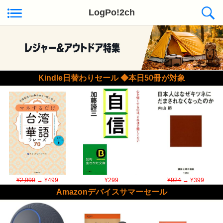
LogPo!2ch
Kindle日替わりセール ◆本日50冊が対象
¥2,090
→ ¥499
¥299
¥924
→ ¥399
Amazonデバイスサマーセール