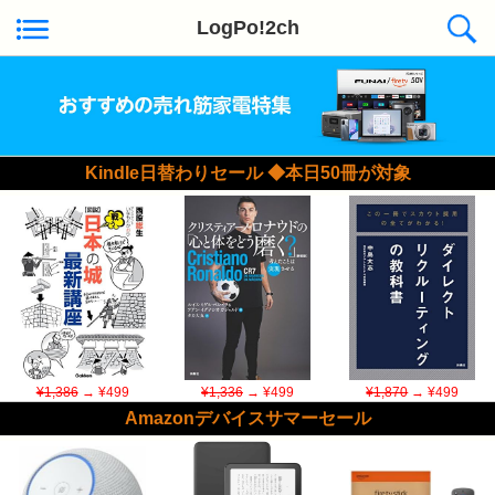
LogPo!2ch
Kindle日替わりセール ◆本日50冊が対象
¥1,386
→ ¥499
¥1,336
→ ¥499
¥1,870
→ ¥499
Amazonデバイスサマーセール