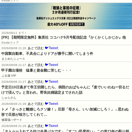
Kindleストア
2026/08/11 まで！
[PR] 【期間限定無料】集英社 ココハナ9月号配信記念『かくかくしかじか』他
Kindleストア
🐦Tweet
あとで読む
2026/08/08 21:26
中国製自動車、不具合によりドアが勝手に開いてしまう件
まとめたニュース
🐦Tweet
あとで読む
2026/08/08 21:27
甲子園出場校　猛暑と資金難に苦しむ・・・
ぶる速-VIP
🐦Tweet
あとで読む
2026/08/08 21:27
予定日10日過ぎて帝王切開したら、病院のおばちゃんに『楽でいいわねー切るだ
けで済んで』と言われ、野良妊婦認定までされた話
しゅらさん
🐦Tweet
あとで読む
2026/08/08 21:29
トメ「さっさと離婚しろクソ嫁！」旦那「母さん、いい加減にしろ！」→思わぬ
形で旦那が味方してくれて…
修羅場ハザード
🐦Tweet
あとで読む
2026/08/08 21:29
「タトゥー入れてる奴は全員バカです」「すごい民度低い」この道23年の彫り師