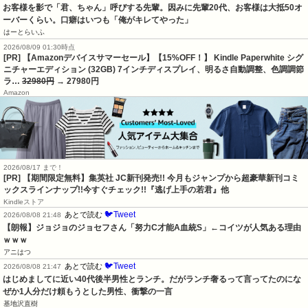
お客様を影で「君、ちゃん」呼びする先輩。因みに先輩20代、お客様は大抵50オ
ーバーくらい。口癖はいつも「俺がキレてやった」
はーとらいふ
2026/08/09 01:30時点
[PR] 【Amazonデバイスサマーセール】【15%OFF！】 Kindle Paperwhite シグ
ニチャーエディション (32GB) 7インチディスプレイ、明るさ自動調整、色調調節
ラ…
32980円
→ 27980円
Amazon
2026/08/17 まで！
[PR] 【期間限定無料】集英社 JC新刊発売!! 今月もジャンプから超豪華新刊コミ
ックスラインナップ!!今すぐチェック!!『逃げ上手の若君』他
Kindleストア
🐦Tweet
あとで読む
2026/08/08 21:48
【朗報】ジョジョのジョセフさん「努力C才能A血統S」←コイツが人気ある理由
ｗｗｗ
アニはつ
🐦Tweet
あとで読む
2026/08/08 21:47
はじめましてに近い40代後半男性とランチ。だがランチ奢るって言ってたのにな
ぜか1人分だけ頼もうとした男性、衝撃の一言
基地沢直樹