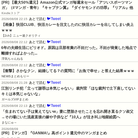
[PR]
【最大50%還元】Amazon公式マンガ毎週末セール「アツいスポーツマン
ガ」（#マンガ・青年）『キャプテン翼』『ダイヤモンドの功罪』『リアル』他
Kindleストア
🐦Tweet
あとで読む
2026/08/08 22:15
【画像】快活CLUB、快活カレーを注文したのに快活カレーを出してしまい炎上
ｗｗｗ
【2ch】ニュー速クオリティ
🐦Tweet
あとで読む
2026/08/08 22:12
6年の夫婦生活にピリオド。原因は旦那有責の不妊だった。不妊が発覚した地点で
離婚すればよかった...
浮気ちゃんねる
🐦Tweet
あとで読む
2026/08/08 22:12
【衝撃】さかなクン、結婚してる？の質問に「お魚で幸せ」と答えた結果ｗｗｗ
NEWSまとめもりー
🐦Tweet
あとで読む
2026/08/08 21:28
江別リンチ犯「立って謝罪は本気じゃない」 裁判官「ほな裁判で土下座してない
キミは本気じゃないな」
ガールズVIPまとめ
🐦Tweet
あとで読む
2026/08/08 22:13
「生まれてない子は覚えてないw」妻に堕胎させたことを忘れ開き直るクソ叔父
→その場にいた流産直後の嫁や子供など『10人』が泣き叫ぶ地獄絵図へ
まなにゅ～
2026/08/09
[PR] 【マンガ】『GANMA!』高ポイント還元中のマンガまとめ