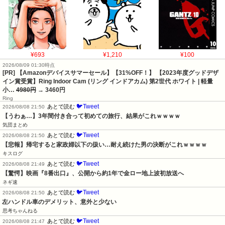
¥693
¥1,210
¥100
2026/08/09 01:30時点
[PR] 【Amazonデバイスサマーセール】【31%OFF！】 【2023年度グッドデザ
イン賞受賞】Ring Indoor Cam (リング インドアカム) 第2世代 ホワイト | 軽量
小…
4980円
→ 3460円
Ring
🐦Tweet
あとで読む
2026/08/08 21:50
【うわぁ…】3年間付き合って初めての旅行、結果がこれｗｗｗｗ
気団まとめ
🐦Tweet
あとで読む
2026/08/08 21:50
【悲報】帰宅すると家政婦以下の扱い…耐え続けた男の決断がこれｗｗｗｗ
キスログ
🐦Tweet
あとで読む
2026/08/08 21:49
【驚愕】映画『8番出口』、公開から約1年で金ロー地上波初放送へ
ネギ速
🐦Tweet
あとで読む
2026/08/08 21:50
左ハンドル車のデメリット、意外と少ない
思考ちゃんねる
🐦Tweet
あとで読む
2026/08/08 21:47