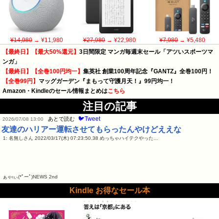
¥14,980
→ ¥11,980
¥27,980
→ ¥22,980
¥7,980
→ ¥5,480
【最終日】【最大50%還元】
3日間限定 マンガ毎週末セール「アツいスポーツマ
ンガ」
【最終日】【全巻100円均一】
集英社 創業100周年記念『GANTZ』全巻100円！
【全巻99円】
マッグガーデン『まもって守護月天！』99円均一！
Amazon・Kindleのセール情報まとめは
こちら
注目の記事
🐦Tweet
あとで読む
2026/07/08 13:00
友達のハリアー運転させてもらったんやけどええな
1: 名無しさん 2022/03/17(木) 07:23:50.38 めっちゃハイテクやった…
ぁゃιぃ(*ﾟーﾟ)NEWS 2nd
Kindle お得なセール本