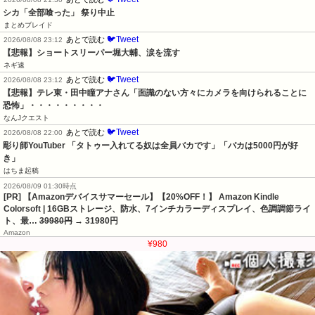
シカ「全部喰った」 祭り中止
まとめブレイド
🐦Tweet
あとで読む
2026/08/08 23:12
【悲報】ショートスリーパー堀大輔、涙を流す
ネギ速
🐦Tweet
あとで読む
2026/08/08 23:12
【悲報】テレ東・田中瞳アナさん「面識のない方々にカメラを向けられることに
恐怖」・・・・・・・・・
なんJクエスト
🐦Tweet
あとで読む
2026/08/08 22:00
彫り師YouTuber 「タトゥー入れてる奴は全員バカです」「バカは5000円が好
き」
はちま起稿
2026/08/09 01:30時点
[PR] 【Amazonデバイスサマーセール】【20%OFF！】 Amazon Kindle
Colorsoft | 16GBストレージ、防水、7インチカラーディスプレイ、色調調節ライ
ト、最…
39980円
→ 31980円
Amazon
¥980