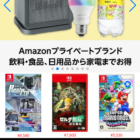
¥8,580
¥7,600
¥5,530