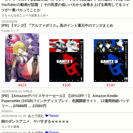
YouTuberの動画が話題   |  その民度の低いバカから金巻き上げる商売してるコイ
ツが一番バカってことか
２ちゃんねるニュース超速まとめ＋
2026/08/09
[PR] 【マンガ】『アルファポリス』高ポイント還元中のマンガまとめ
Kindleストア
¥924
¥100
¥100
2026/08/09 01:30時点
[PR] 【Amazonデバイスサマーセール】【18%OFF！】 Amazon Kindle
Paperwhite (16GB) 7インチディスプレイ、色調調節ライト、12週間持続バッテ
リー…
27980円
→ 22980円
Amazon
🐦Tweet
あとで読む
2026/08/08 21:30
例のダンスアニメ、ヤバすぎるｗｗｗｗｗ
カンダタ速報
🐦Tweet
あとで読む
2026/08/08 21:30