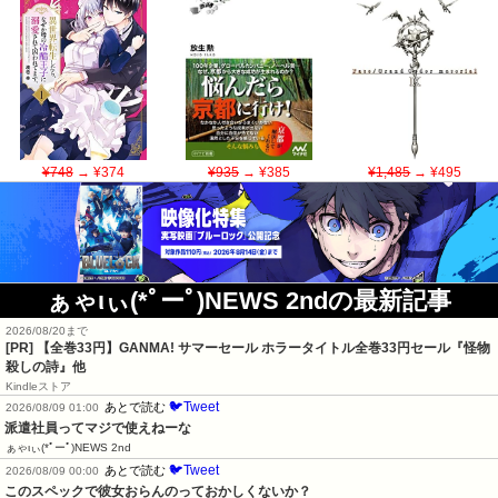
¥748
→ ¥374
¥935
→ ¥385
¥1,485
→ ¥495
ぁゃιぃ(*ﾟーﾟ)NEWS 2ndの最新記事
2026/08/20まで
[PR]
【全巻33円】GANMA! サマーセール ホラータイトル全巻33円セール『怪物
殺しの詩』他
Kindleストア
🐦Tweet
あとで読む
2026/08/09 01:00
派遣社員ってマジで使えねーな
ぁゃιぃ(*ﾟーﾟ)NEWS 2nd
🐦Tweet
あとで読む
2026/08/09 00:00
このスペックで彼女おらんのっておかしくないか？