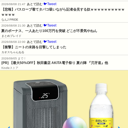
🐦Tweet
あとで読む
2026/08/08 21:47
【悲報】バスローブ着てタバコ吸いながら記者会見する奴ｗｗｗｗｗｗｗｗｗｗ
ｗｗｗｗ
なんJ PRIDE
🐦Tweet
あとで読む
2026/08/08 21:30
夏のボーナス、一人あたり100万円を突破 どこが不景気やねん
まとめブレイド
🐦Tweet
あとで読む
2026/08/08 22:00
【衝撃】ニートの末路を目撃してしまった
カオスちゃんねる
2026/09/05 まで！
[PR]
【最大50%OFF】秋田書店 AKITA電子祭り 夏の陣 『刃牙道』他
Kindleストア