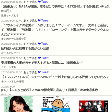
🐦Tweet
あとで読む
2026/08/08 20:00
【画像あり】NASAが開発、着るだけで瞬時に「-15℃冷却」する冷感ポンチョ3,
980円！
投資ちゃんねる
🐦Tweet
あとで読む
2026/08/08 22:00
「ソウルライクの恋愛ゲーム作りました！フリーゲームです」→女の子と会話し
て「弱攻撃」「強攻撃」「パリィ」「ローリング」を選ぶガチでダークソウルな
んだがｗｗｗｗｗ
オレ的ゲーム速報＠刃
🐦Tweet
あとで読む
2026/08/08 21:50
給料低いのに転職する気がない旦那
がーるずレポート
🐦Tweet
あとで読む
2026/08/08 21:50
安川電機の人事がガチで美人すぎると話題に…（※画像あり）
ラビット速報
🐦Tweet
あとで読む
2026/08/08 21:30
【モンハンワイルズ】スチームのレビュー以上に信じられる評価ってないだろ？
モンハンまとめ速報
2026/08/09
[PR] 【ふるさと納税】Amazon限定返礼品あり！日用品・冷凍食品多数
Amazon