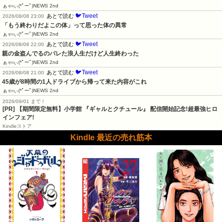
ぁゃιぃ(*ﾟーﾟ)NEWS 2nd
🐦Tweet
あとで読む
2026/08/08 23:00
「もう終わりだよこの体」って思った体の異常
ぁゃιぃ(*ﾟーﾟ)NEWS 2nd
🐦Tweet
あとで読む
2026/08/08 22:00
親の金盗んでるのバレた浪人生だけど人生終わった
ぁゃιぃ(*ﾟーﾟ)NEWS 2nd
🐦Tweet
あとで読む
2026/08/08 21:00
45歳が8時間の1人ドライブから帰って来た内容がこれ
ぁゃιぃ(*ﾟーﾟ)NEWS 2nd
2026/09/01 まで！
[PR] 【期間限定無料】小学館 『ギャルとクチュール』 配信開始記念!超最強ヒロ
インフェア!
Kindleストア
Kindle 最近の売れ筋本