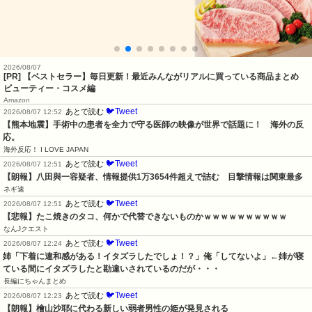
2026/08/07
[PR] 【ベストセラー】毎日更新！最近みんながリアルに買っている商品まとめ
ビューティー・コスメ編
Amazon
🐦Tweet
あとで読む
2026/08/07 12:52
【熊本地震】手術中の患者を全力で守る医師の映像が世界で話題に！　海外の反
応。
海外反応！ I LOVE JAPAN
🐦Tweet
あとで読む
2026/08/07 12:51
【朗報】八田與一容疑者、情報提供1万3654件超えで詰む　目撃情報は関東最多
ネギ速
🐦Tweet
あとで読む
2026/08/07 12:51
【悲報】たこ焼きのタコ、何かで代替できないものかｗｗｗｗｗｗｗｗｗｗ
なんJクエスト
🐦Tweet
あとで読む
2026/08/07 12:24
姉「下着に違和感がある！イタズラしたでしょ！？」俺「してないよ」←姉が寝
ている間にイタズラしたと勘違いされているのだが・・・
長編にちゃんまとめ
🐦Tweet
あとで読む
2026/08/07 12:23
【朗報】檜山沙耶に代わる新しい弱者男性の姫が発見される