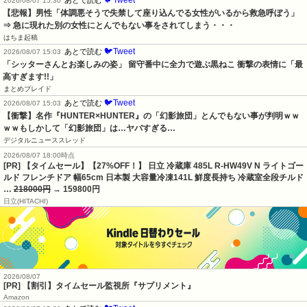
2026/08/07 15:30
【悲報】男性「体調悪そうで失禁して座り込んでる女性がいるから救急呼ぼう」
⇒ 急に現れた別の女性にとんでもない事をされてしまう・・・
はちま起稿
🐦Tweet
あとで読む
2026/08/07 15:03
「シッターさんとお楽しみの姿」 留守番中に全力で遊ぶ黒ねこ 衝撃の表情に「最
高すぎます!!」
まとめブレイド
🐦Tweet
あとで読む
2026/08/07 15:03
【衝撃】名作『HUNTER×HUNTER』の「幻影旅団」とんでもない事が判明ｗｗ
ｗｗもしかして「幻影旅団」は…ヤバすぎる…
デジタルニューススレッド
2026/08/07 18:00時点
[PR] 【タイムセール】【27%OFF！】 日立 冷蔵庫 485L R-HW49V N ライトゴー
ルド フレンチドア 幅65cm 日本製 大容量冷凍141L 鮮度長持ち 冷蔵室全段チルド
…
218000円
→ 159800円
日立(HITACHI)
2026/08/07
[PR] 【割引】タイムセール監視所『サプリメント』
Amazon