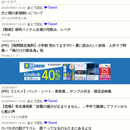
はーとログ
🐦Tweet
あとで読む
2026/08/07 14:04
犬と猫の多頭飼いについて
ガールズVIPまとめ
🐦Tweet
あとで読む
2026/08/07 14:05
【動画】移民ベトナム女達の宅飲み、レベチ
ネギ速
2026/08/14まで
[PR] 【期間限定無料】小学館 売れてます!FC～夏に読みたい! 妖怪・人外ラブ特
集～『俺だけの吸血鬼』他
Kindleストア
2026/08/07
[PR] 【コスメ】パック・シート・美容液… サンプル付き・限定品特集
Amazon
🐦Tweet
あとで読む
2026/08/07 14:05
【悲報】有名漫画家「体重の減少が止まりません」 →半年で激減してファンから
心配の声
ジャンプまとめ速報
🐦Tweet
あとで読む
2026/08/07 14:02
スパロボの顔グラスレ　誰？ってなるのもたまにあるよな