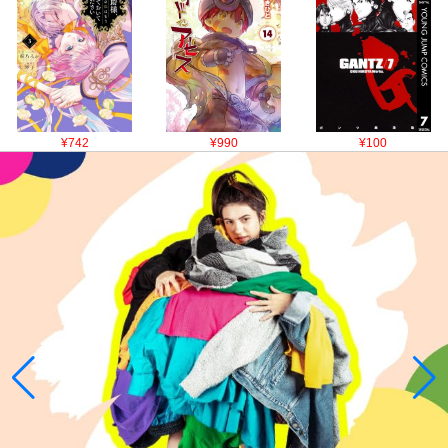
¥742
¥990
¥100