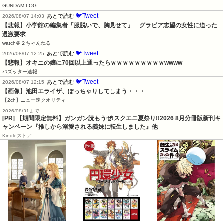
GUNDAM.LOG
🐦Tweet
あとで読む
2026/08/07 14:03
【悲報】小学館の編集者「服脱いで、胸見せて」　グラビア志望の女性に迫った
過激要求
watch＠２ちゃんねる
🐦Tweet
あとで読む
2026/08/07 12:25
【悲報】オキニの嬢に70回以上通ったらｗｗｗｗｗｗｗｗｗwwww
バズッター速報
🐦Tweet
あとで読む
2026/08/07 12:15
【画像】池田エライザ、ぽっちゃりしてしまう・・・
【2ch】ニュー速クオリティ
2026/08/31まで
[PR] 【期間限定無料】ガンガン読もうぜ!スクエニ夏祭り!!2026 8月分冊版新刊キ
ャンペーン『推しから溺愛される義妹に転生しました』他
Kindleストア