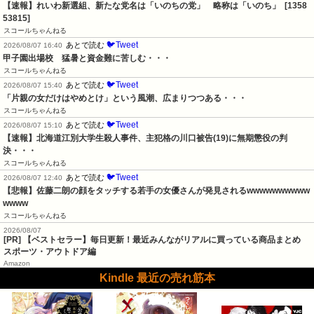
【速報】れいわ新選組、新たな党名は「いのちの党」　略称は「いのち」  [1358
53815]
スコールちゃんねる
🐦Tweet
あとで読む
2026/08/07 16:40
甲子園出場校　猛暑と資金難に苦しむ・・・
スコールちゃんねる
🐦Tweet
あとで読む
2026/08/07 15:40
「片親の女だけはやめとけ」という風潮、広まりつつある・・・
スコールちゃんねる
🐦Tweet
あとで読む
2026/08/07 15:10
【速報】北海道江別大学生殺人事件、主犯格の川口被告(19)に無期懲役の判
決・・・
スコールちゃんねる
🐦Tweet
あとで読む
2026/08/07 12:40
【悲報】佐藤二朗の顔をタッチする若手の女優さんが発見されるwwwwwwwwww
wwww
スコールちゃんねる
2026/08/07
[PR] 【ベストセラー】毎日更新！最近みんながリアルに買っている商品まとめ
スポーツ・アウトドア編
Amazon
Kindle 最近の売れ筋本