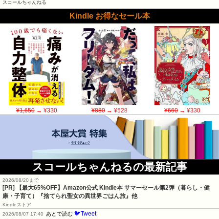
スコールちゃんねる
Kindle お得なセール本
¥1,650
→ ¥330
¥880
→ ¥528
¥660
→ ¥330
スコールちゃんねるの最新記事
2026/08/20まで
[PR]
【最大65%OFF】Amazon公式 Kindle本 サマーセール第2弾（暮らし・健
康・子育て）『捨てられ聖女の異世界ごはん旅』他
Kindleストア
🐦Tweet
あとで読む
2026/08/07 17:40