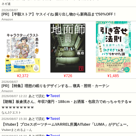
ネギ速
2026/08/07
[PR] 【半額ストア】ヤスイイね 掘り出し物から新商品まで50%OFF！
Amazon
¥2,372
¥726
¥1,485
2026/08/07
[PR] 【特集】理想の眠りをデザインする… 寝具・照明・カーテン
Amazon
🐦Tweet
あとで読む
2026/08/07 12:22
【朗報】板倉滉さん、年収7億円・188cm・お洒落・包容力でめっちゃモテるｗ
ｗｗｗｗｗｗｗｗｗ
なんJクエスト
🐦Tweet
あとで読む
2026/08/07 15:30
【Vtuber】プロeスポーツチームVARREL所属AITuber「LUMA」がデビュー。
Vtuberまとめるよ～ん
🐦Tweet
あとで読む