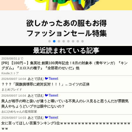
最近読まれている記事
2026/08/31まで
[PR]
【100円～】集英社 創業100周年記念！8月の対象本（青年マンガ）『キン
グダム』『エロスの種子』『全部君のせいだ』他
Kindleストア
🐦Tweet
あとで読む
2026/08/07 14:04
？？？「国旗損壊罪に絶対反対！！！」←コイツの正体
まとめブレイド
🐦Tweet
あとで読む
2026/08/07 14:04
美人が相手の時と扱いが違うと嘆いている不美人のレス見ると思うんだが雰囲気
美人やちょうどいブサは眼中にないの？
おにひめちゃんの監視部屋
🐦Tweet
あとで読む
2026/08/07 14:03
女に言ってほしい言葉ランキング1位ｗｗｗｗｗｗｗｗｗｗｗｗｗｗｗｗｗｗｗｗ
ｗｗ