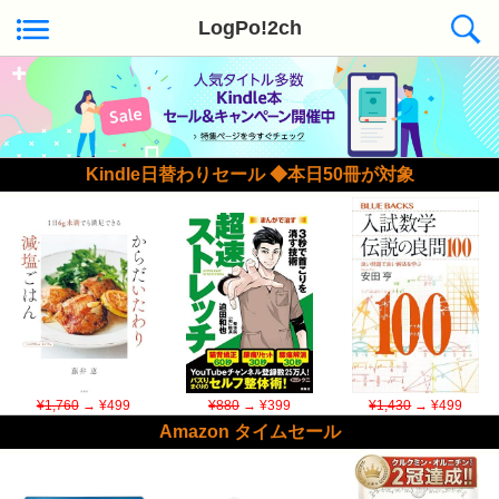
LogPo!2ch
Kindle日替わりセール ◆本日50冊が対象
¥1,760
→ ¥499
¥880
→ ¥399
¥1,430
→ ¥499
Amazon タイムセール