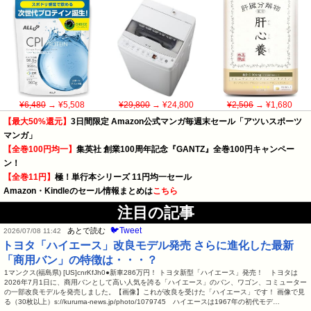
¥6,480
→ ¥5,508
¥29,800
→ ¥24,800
¥2,506
→ ¥1,680
【最大50%還元】
3日間限定 Amazon公式マンガ毎週末セール「アツいスポーツ
マンガ」
【全巻100円均一】
集英社 創業100周年記念『GANTZ』全巻100円キャンペー
ン！
【全巻11円】
極！単行本シリーズ 11円均一セール
Amazon・Kindleのセール情報まとめは
こちら
注目の記事
🐦Tweet
あとで読む
2026/07/08 11:42
トヨタ「ハイエース」改良モデル発売 さらに進化した最新
「商用バン」の特徴は・・・？
1マンクス(福島県) [US]cnrKfJh0●新車286万円！ トヨタ新型「ハイエース」発売！ トヨタは
2026年7月1日に、商用バンとして高い人気を誇る「ハイエース」のバン、ワゴン、コミューター
の一部改良モデルを発売しました。【画像】これが改良を受けた「ハイエース」です！ 画像で見
る（30枚以上）s://kuruma-news.jp/photo/1079745 ハイエースは1967年の初代モデ…