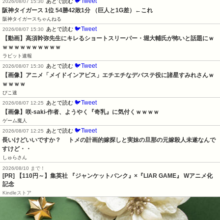
🐦Tweet
あとで読む
2026/08/07 15:30
阪神タイガース 1位 54勝42敗1分 （巨人と1G差）←これ
阪神タイガースちゃんねる
🐦Tweet
あとで読む
2026/08/07 15:30
【動画】高須幹弥先生にキレるショートスリーパー・堀大輔氏が怖いと話題にｗ
ｗｗｗｗｗｗｗｗｗｗ
ラビット速報
🐦Tweet
あとで読む
2026/08/07 15:30
【画像】アニメ「メイドインアビス」エチエチなデバステ役に諸星すみれさんｗ
ｗｗｗｗ
ぴこ速
🐦Tweet
あとで読む
2026/08/07 12:25
【画像】咲-saki-作者、ようやく『奇乳』に気付くｗｗｗｗ
ゲーム魔人
🐦Tweet
あとで読む
2026/08/07 12:25
長いけどいいですか？     トメの計画的嫁探しと実妹の旦那の元嫁殺人未遂なんで
すけど・・
しゅらさん
2026/08/10 まで！
[PR]
【110円～】集英社 『ジャンケットバンク』×『LIAR GAME』 Wアニメ化
記念
Kindleストア