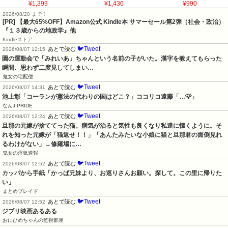
¥1,399
¥1,430
¥990
2026/08/20 まで！
[PR]
【最大65%OFF】Amazon公式 Kindle本 サマーセール第2弾（社会・政治）
『１３歳からの地政学』他
Kindleストア
🐦Tweet
あとで読む
2026/08/07 12:15
園の運動会で「みれいあ」ちゃんという名前の子がいた。漢字を教えてもらった
瞬間、思わず二度見してしまい…
鬼女の宅配便
🐦Tweet
あとで読む
2026/08/07 14:31
池上彰「コーランが憲法の代わりの国はどこ？」ココリコ遠藤「…💡」
なんJ PRIDE
🐦Tweet
あとで読む
2026/08/07 12:24
旦那の元嫁が捨ててった猫。病気が治ると気性も良くなり私達に懐くように。そ
れを知った元嫁が「猫返せ！！」「あんたみたいな小娘に猫と旦那君の面倒見れ
るわけがない」→修羅場に…
鬼女の浮気速報
🐦Tweet
あとで読む
2026/08/07 12:52
カッパから手紙「かっぱ兄妹より、お巡りさんお願い。探して。この里に帰りた
い」
まとめブレイド
🐦Tweet
あとで読む
2026/08/07 12:52
ジブリ映画あるある
おにひめちゃんの監視部屋