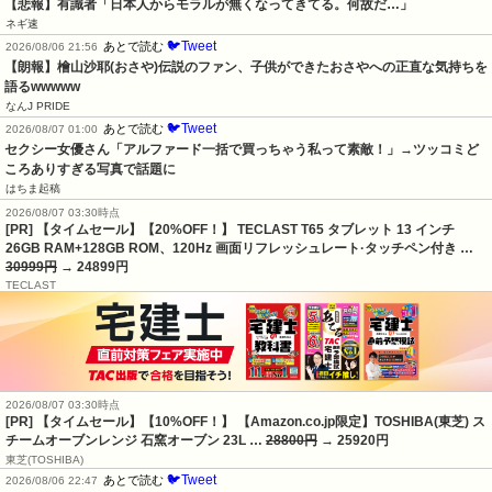
【悲報】有識者「日本人からモラルが無くなってきてる。何故だ…」
ネギ速
🐦Tweet
あとで読む
2026/08/06 21:56
【朗報】檜山沙耶(おさや)伝説のファン、子供ができたおさやへの正直な気持ちを
語るwwwww
なんJ PRIDE
🐦Tweet
あとで読む
2026/08/07 01:00
セクシー女優さん「アルファード一括で買っちゃう私って素敵！」→ツッコミど
ころありすぎる写真で話題に
はちま起稿
2026/08/07 03:30時点
[PR] 【タイムセール】【20%OFF！】 TECLAST T65 タブレット 13 インチ
26GB RAM+128GB ROM、120Hz 画面リフレッシュレート·タッチペン付き …
30999円
→ 24899円
TECLAST
2026/08/07 03:30時点
[PR] 【タイムセール】【10%OFF！】 【Amazon.co.jp限定】TOSHIBA(東芝) ス
チームオーブンレンジ 石窯オーブン 23L …
28800円
→ 25920円
東芝(TOSHIBA)
🐦Tweet
あとで読む
2026/08/06 22:47