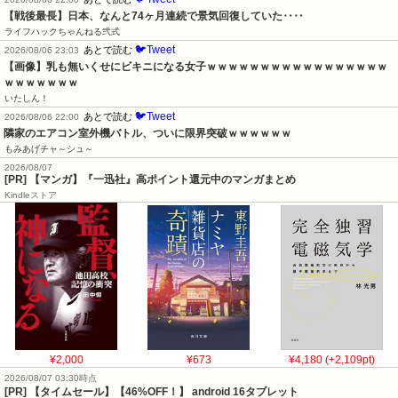
【戦後最長】日本、なんと74ヶ月連続で景気回復していた‥‥
ライフハックちゃんねる弐式
🐦Tweet
あとで読む
2026/08/06 23:03
【画像】乳も無いくせにビキニになる女子ｗｗｗｗｗｗｗｗｗｗｗｗｗｗｗｗｗ
ｗｗｗｗｗｗｗ
いたしん！
🐦Tweet
あとで読む
2026/08/06 22:00
隣家のエアコン室外機バトル、ついに限界突破ｗｗｗｗｗｗ
もみあげチャ～シュ～
2026/08/07
[PR] 【マンガ】『一迅社』高ポイント還元中のマンガまとめ
Kindleストア
¥2,000
¥673
¥4,180 (+2,109pt)
2026/08/07 03:30時点
[PR] 【タイムセール】【46%OFF！】 android 16タブレット