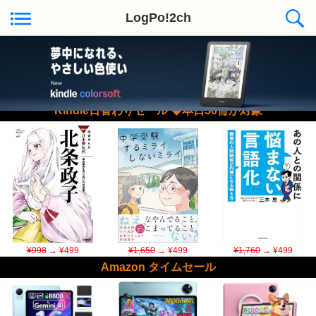
LogPo!2ch
Kindle日替わりセール ◆本日50冊が対象
¥998
→ ¥499
¥1,650
→ ¥499
¥1,760
→ ¥499
Amazon タイムセール