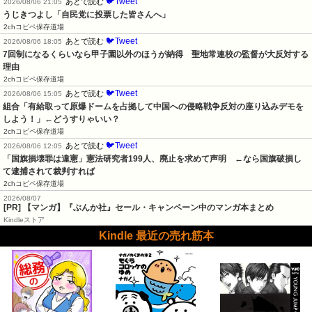
🐦Tweet
あとで読む
2026/08/06 21:05
うじきつよし「自民党に投票した皆さんへ」
2chコピペ保存道場
🐦Tweet
あとで読む
2026/08/06 18:05
7回制になるくらいなら甲子園以外のほうが納得　聖地常連校の監督が大反対する
理由
2chコピペ保存道場
🐦Tweet
あとで読む
2026/08/06 15:05
組合「有給取って原爆ドームを占拠して中国への侵略戦争反対の座り込みデモを
しよう！」←どうすりゃいい？
2chコピペ保存道場
🐦Tweet
あとで読む
2026/08/06 12:05
「国旗損壊罪は違憲」憲法研究者199人、廃止を求めて声明　←なら国旗破損し
て逮捕されて裁判すれば
2chコピペ保存道場
2026/08/07
[PR] 【マンガ】『ぶんか社』セール・キャンペーン中のマンガ本まとめ
Kindleストア
Kindle 最近の売れ筋本