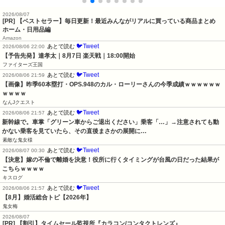
2026/08/07
[PR] 【ベストセラー】毎日更新！最近みんながリアルに買っている商品まとめ
ホーム・日用品編
Amazon
🐦Tweet
あとで読む
2026/08/06 22:00
【予告先発】達孝太｜8月7日 楽天戦｜18:00開始
ファイターズ王国
🐦Tweet
あとで読む
2026/08/06 21:59
【画像】昨季60本塁打・OPS.948のカル・ローリーさんの今季成績ｗｗｗｗｗｗ
ｗｗｗｗ
なんJクエスト
🐦Tweet
あとで読む
2026/08/06 21:57
新幹線で。車掌「グリーン車からご退出ください」乗客「…」→注意されても動
かない乗客を見ていたら、その直後まさかの展開に…
素敵な鬼女様
🐦Tweet
あとで読む
2026/08/07 00:30
【決意】嫁の不倫で離婚を決意！役所に行くタイミングが台風の日だった結果が
こちらｗｗｗｗ
キスログ
🐦Tweet
あとで読む
2026/08/06 21:57
【8月】婚活総合トピ【2026年】
鬼女梅
2026/08/07
[PR] 【割引】タイムセール監視所『カラコン/コンタクトレンズ』