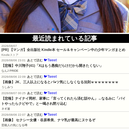
最近読まれている記事
2026/08/07
[PR] 【マンガ】全出版社 Kindle本 セール＆キャンペーン中の少年マンガまとめ
Kindleストア
🐦Tweet
あとで読む
2026/08/06 23:01
【悲報】中川翔子(41)「Xはもう愚痴だらけだから開きたくない」
なんJ PRIDE
🐦Tweet
あとで読む
2026/08/06 22:09
【画像】JK、三人以上になるとパ●ツ気にしなくなる法則ｗｗｗｗｗｗｗｗ
うしみつ
🐦Tweet
あとで読む
2026/08/07 00:25
【悲報】ナイナイ岡村、家事に「言ってくれたら済む話やん」→なるみに「バイ
トやったらクビやで」と一喝され黙り込む
ネギ速
🐦Tweet
あとで読む
2026/08/06 22:07
【画像】 セクシー女優・谷原希美、ナマ乳が最高にヌケるぞ
芸能人の気になる噂