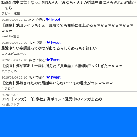
動画配信中に亡くなったMINAさん（みなちゃん）が誹謗中傷にさらされた経緯が
こちら…
ラビット速報
🐦Tweet
あとで読む
2026/08/06 22:11
【画像】池田レイラちゃん、服着てても完熟に仕上がるｗｗｗｗｗｗｗｗｗｗｗ
ｗｗｗ
mashlife通信
🐦Tweet
あとで読む
2026/08/06 22:09
最近冷たい空調服ってやつが出てるらしくめっちゃ欲しい
コノユビニュース
🐦Tweet
あとで読む
2026/08/06 22:10
【煩悩】嫁が家出！一緒に消えた『貴重品』の詳細がヤバすぎたｗｗｗｗ
気団まとめ
🐦Tweet
あとで読む
2026/08/06 22:10
【悲劇】浮気されたのに慰謝料いらない?? その理由がコレｗｗｗｗ
キスログ
2026/08/07
[PR] 【マンガ】『白泉社』高ポイント還元中のマンガまとめ
Kindleストア