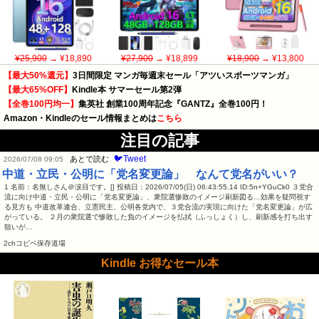
¥25,900
→ ¥18,890
¥27,900
→ ¥18,899
¥18,900
→ ¥13,800
【最大50%還元】
3日間限定 マンガ毎週末セール「アツいスポーツマンガ」
【最大65%OFF】
Kindle本 サマーセール第2弾
【全巻100円均一】
集英社 創業100周年記念『GANTZ』全巻100円！
Amazon・Kindleのセール情報まとめは
こちら
注目の記事
🐦Tweet
あとで読む
2026/07/08 09:05
中道・立民・公明に「党名変更論」 なんて党名がいい？
1 名前：名無しさん＠涙目です。[] 投稿日：2026/07/05(日) 06:43:55.14 ID:5n+YGuCk0 ３党合
流に向け中道・立民・公明に「党名変更論」、衆院選惨敗のイメージ刷新図る…効果を疑問視す
る見方も 中道改革連合、立憲民主、公明各党内で、３党合流の実現に向けた「党名変更論」が広
がっている。 ２月の衆院選で惨敗した負のイメージを払拭（ふっしょく）し、刷新感を打ち出す
狙いが…
2chコピペ保存道場
Kindle お得なセール本