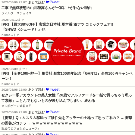
🐦Tweet
あとで読む
2026/08/06 22:07
二軍で無双状態の山川穂高さんが一軍に上がれない理由
フィルダースチョイス
2026/08/12まで
[PR] 【最大88%OFF】実業之日本社 夏本番!激アツ コミックフェア!!
『SHWD《シュード》』他
Kindleストア
2026/08/09 まで！
[PR]
【全巻100円均一】集英社 創業100周年記念『GANTZ』全巻100円キャンペ
ーン！
Kindleストア
🐦Tweet
あとで読む
2026/08/06 22:00
セクシー系アカウントの美人女性「20歳でアルファードを一括で買っちゃう私っ
て素敵」→とんでもないものが映り込んでしまい、終わる
オレ的ゲーム速報＠刃
🐦Tweet
あとで読む
2026/08/06 22:08
【衝撃】Q：ムスリム移民って移住先をアッラーの土地って思ってるの？ → 衝撃
の回答がコチラ → ｗｗｗｗｗｗｗｗｗｗｗｗｗｗ
政経ワロスまとめニュース♪
🐦Tweet
あとで読む
2026/08/06 22:00