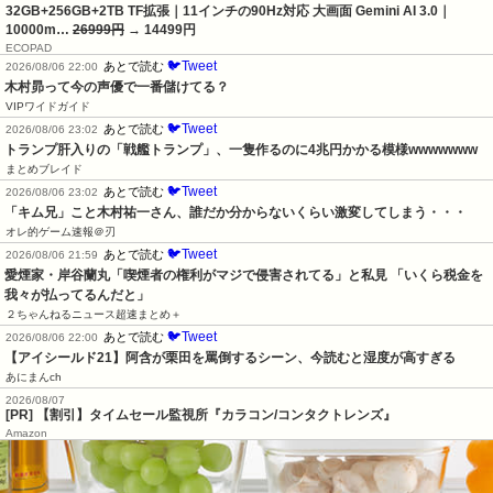
32GB+256GB+2TB TF拡張｜11インチの90Hz対応 大画面 Gemini AI 3.0｜
10000m…
26999円
→ 14499円
ECOPAD
🐦Tweet
あとで読む
2026/08/06 22:00
木村昴って今の声優で一番儲けてる？
VIPワイドガイド
🐦Tweet
あとで読む
2026/08/06 23:02
トランプ肝入りの「戦艦トランプ」、一隻作るのに4兆円かかる模様wwwwwww
まとめブレイド
🐦Tweet
あとで読む
2026/08/06 23:02
「キム兄」こと木村祐一さん、誰だか分からないくらい激変してしまう・・・
オレ的ゲーム速報＠刃
🐦Tweet
あとで読む
2026/08/06 21:59
愛煙家・岸谷蘭丸「喫煙者の権利がマジで侵害されてる」と私見 「いくら税金を
我々が払ってるんだと」
２ちゃんねるニュース超速まとめ＋
🐦Tweet
あとで読む
2026/08/06 22:00
【アイシールド21】阿含が栗田を罵倒するシーン、今読むと湿度が高すぎる
あにまんch
2026/08/07
[PR] 【割引】タイムセール監視所『カラコン/コンタクトレンズ』
Amazon