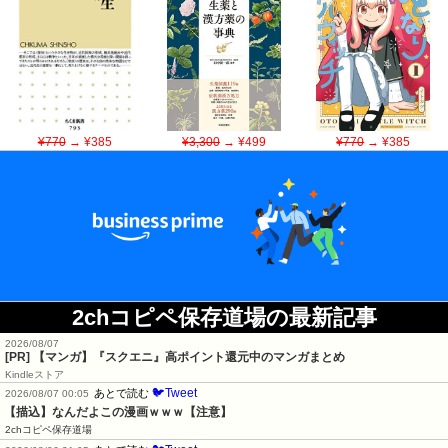
¥770
→ ¥385
¥3,300
→ ¥499
¥770
→ ¥385
2chコピペ保存道場の最新記事
2026/08/07
[PR] 【マンガ】『スクエニ』高ポイント還元中のマンガまとめ
Kindleストア
🐦Tweet
あとで読む
2026/08/07 00:05
【描込】なんだよこの漫画ｗｗｗ【注意】
2chコピペ保存道場