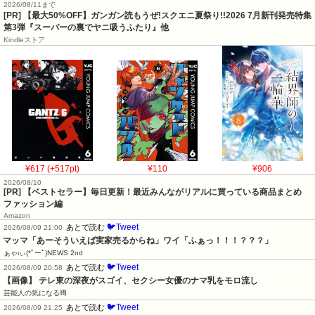
2026/08/11まで
[PR] 【最大50%OFF】ガンガン読もうぜ!スクエニ夏祭り!!2026 7月新刊発売特集
第3弾『スーパーの裏でヤニ吸うふたり』他
Kindleストア
¥617 (+517pt)
¥110
¥906
2026/08/10
[PR] 【ベストセラー】毎日更新！最近みんながリアルに買っている商品まとめ
ファッション編
Amazon
🐦Tweet
あとで読む
2026/08/09 21:00
マッマ「あーそういえば実家売るからね」ワイ「ふぁっ！！！？？？」
ぁゃιぃ(*ﾟーﾟ)NEWS 2nd
🐦Tweet
あとで読む
2026/08/09 20:58
【画像】 テレ東の深夜がスゴイ、セクシー女優のナマ乳をモロ流し
芸能人の気になる噂
🐦Tweet
あとで読む
2026/08/09 21:25