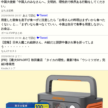
中国大使館「中国人のみなさんへ。文明的、理性的で秩序ある行動をしてくださ
い」
はちま起稿
🐦Tweet
あとで読む
2026/08/09 20:57
用意した朝食を息子が食べずに注意したら「お母さんの料理はまずいから食べた
くない」と…「まずいなら食べなくていい。今後は自分で食事を用意しなさい。
お金は...
ガールズVIPまとめ
🐦Tweet
あとで読む
2026/08/09 20:58
【悲報】日本人艦これ絵師さん、AI絵だと誹謗中傷され筆を折ってしま
う・・・・・・・・・
なんJクエスト
2026/08/19 まで！
[PR] 【最大50%OFF】秋田書店 「タイカの理性」最新7巻&「ウシミツガオ」完
結3巻発売
Kindleストア