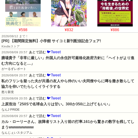
¥598
¥832
¥886
2026/08/12 まで！
[PR] 【期間限定無料】小学館 サイコミ新刊配信記念フェア!
Kindleストア
🐦Tweet
あとで読む
2026/08/09 20:57
膳場貴子「非常に厳しい」外国人の永住許可厳格化政府方針に「ヘイトがより進
む方向になると…」
がーるずレポート
🐦Tweet
あとで読む
2026/08/09 20:57
私のフリンを疑った夫が共通の友人やら仲のいい夫同僚やらに噂を撒き散らして
協力を仰いでたらしくイライラする
怒り新党
🐦Tweet
あとで読む
2026/08/09 20:55
上原浩治「250Sで名球会入りは甘い。300か350に上げてもいい」
なんJ PRIDE
🐦Tweet
あとで読む
2026/08/09 20:57
カル・ローリーさん、故障者リスト入り前の打率.161から驚きの数字を残してし
まうwwwwwwwww
なんじぇいスタジアム