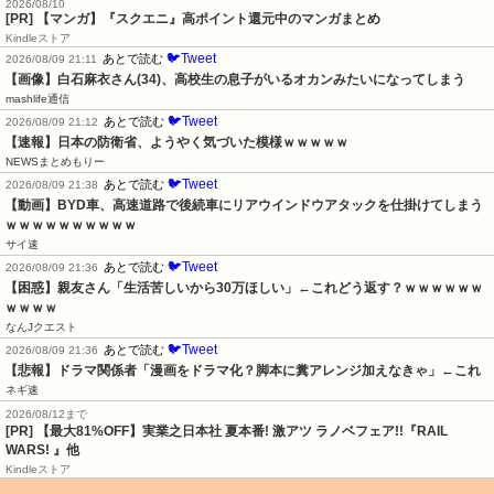
2026/08/10
[PR] 【マンガ】『スクエニ』高ポイント還元中のマンガまとめ
Kindleストア
🐦Tweet
あとで読む
2026/08/09 21:11
【画像】白石麻衣さん(34)、高校生の息子がいるオカンみたいになってしまう
mashlife通信
🐦Tweet
あとで読む
2026/08/09 21:12
【速報】日本の防衛省、ようやく気づいた模様ｗｗｗｗｗ
NEWSまとめもりー
🐦Tweet
あとで読む
2026/08/09 21:38
【動画】BYD車、高速道路で後続車にリアウインドウアタックを仕掛けてしまう
ｗｗｗｗｗｗｗｗｗｗ
サイ速
🐦Tweet
あとで読む
2026/08/09 21:36
【困惑】親友さん「生活苦しいから30万ほしい」←これどう返す？ｗｗｗｗｗｗ
ｗｗｗｗ
なんJクエスト
🐦Tweet
あとで読む
2026/08/09 21:36
【悲報】ドラマ関係者「漫画をドラマ化？脚本に糞アレンジ加えなきゃ」←これ
ネギ速
2026/08/12まで
[PR] 【最大81%OFF】実業之日本社 夏本番! 激アツ ラノベフェア!!『RAIL
WARS! 』他
Kindleストア