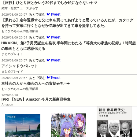
【旅行】ひとり旅とかいう20代までしか絵にならないヤツ
結婚・恋愛ニュースぷらす
🐦Tweet
あとで読む
2026/08/09 20:57
【呆れる】定年退職する父に車を買ってあげようと思っているんだが、カタログ
を持って実家に行くとなぜか弟嫁が出てきて車を提案してきた。
おにひめちゃんの監視部屋
🐦Tweet
あとで読む
2026/08/09 20:54
HIKAKIN、第2子男児誕生を発表 半年間にわたる「等身大の家族の記録」1時間超
の動画とともに感謝伝える
まとめブレイド
🐦Tweet
あとで読む
2026/08/09 20:57
アイシャドウパレット
まとめブレイド
🐦Tweet
あとで読む
2026/08/09 20:57
車社会の人から都会の人への質疑🚗🏃♀️➡️
おにひめちゃんの監視部屋
2026/08/10
[PR] 【NEW】Amazon 今月の新商品特集
Amazon