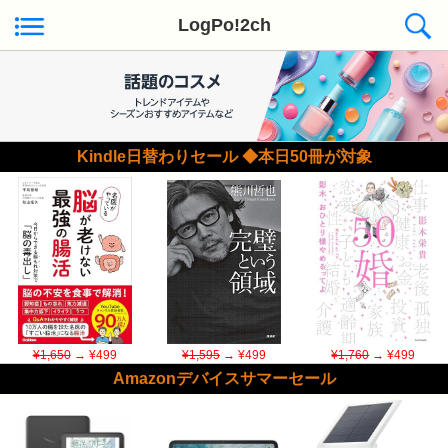
LogPo!2ch
Kindle日替わりセール ◆本日50冊が対象
¥1,650
→ ¥499
¥1,595
→ ¥499
¥1,760
→ ¥499
Amazonデバイスサマーセール