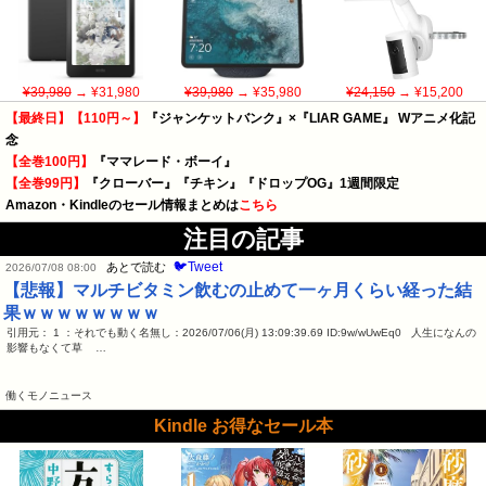
¥39,980
→ ¥31,980
¥39,980
→ ¥35,980
¥24,150
→ ¥15,200
【最終日】【110円～】
『ジャンケットバンク』×『LIAR GAME』 Wアニメ化記
念
【全巻100円】
『ママレード・ボーイ』
【全巻99円】
『クローバー』『チキン』『ドロップOG』1週間限定
Amazon・Kindleのセール情報まとめは
こちら
注目の記事
🐦Tweet
あとで読む
2026/07/08 08:00
【悲報】マルチビタミン飲むの止めて一ヶ月くらい経った結
果ｗｗｗｗｗｗｗｗ
引用元： 1 ：それでも動く名無し：2026/07/06(月) 13:09:39.69 ID:9w/wUwEq0 人生になんの
影響もなくて草 …
働くモノニュース
Kindle お得なセール本