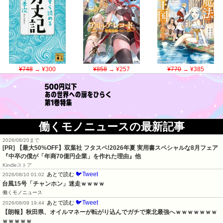
¥748
→ ¥300
¥858
→ ¥257
¥770
→ ¥385
働くモノニュースの最新記事
2026/08/20まで
[PR]
【最大50%OFF】双葉社 フタスペ!2026年夏 実用書スペシャルな8月フェア
『中卒の僕が「年商70億円企業」を作れた理由』他
Kindleストア
🐦Tweet
あとで読む
2026/08/10 01:02
台風15号「チャンホン」迷走ｗｗｗｗ
働くモノニュース
🐦Tweet
あとで読む
2026/08/09 19:44
【朗報】秋田県、オイルマネーが転がり込んでガチで東北最強へｗｗｗｗｗｗｗ
ｗｗｗｗｗ