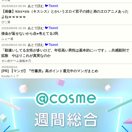
🐦Tweet
あとで読む
2026/08/10 00:00
【画像】kiss×sis（キスシス）とかいうヱロイ双子の姉と弟のヱロアニメあった
よねｗｗｗｗｗ
ぴこ速
🐦Tweet
あとで読む
2026/08/09 20:39
借金が返せないから自●考えてるJ民
ふぇー速
🐦Tweet
あとで読む
2026/08/10 00:00
「勘違いしてる女性が多いけど、年収高い男性は基本的に○○です」→共感殺到で
拡散　やはりこれが真実なのか
オレ的ゲーム速報＠刃
2026/08/10
[PR] 【マンガ】『竹書房』高ポイント還元中のマンガまとめ
Kindleストア