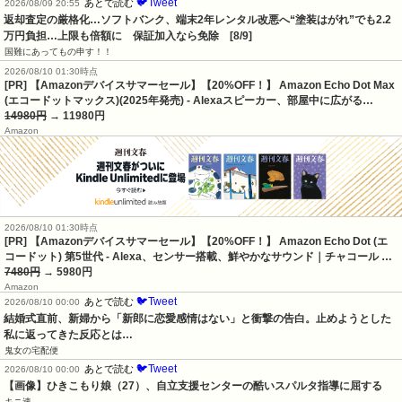
🐦Tweet
あとで読む
2026/08/09 20:55
返却査定の厳格化…ソフトバンク、端末2年レンタル改悪へ“塗装はがれ”でも2.2
万円負担…上限も倍額に　保証加入なら免除　[8/9]
国難にあってもの申す！！
2026/08/10 01:30時点
[PR] 【Amazonデバイスサマーセール】【20%OFF！】 Amazon Echo Dot Max
(エコードットマックス)(2025年発売) - Alexaスピーカー、部屋中に広がる…
14980円
→ 11980円
Amazon
2026/08/10 01:30時点
[PR] 【Amazonデバイスサマーセール】【20%OFF！】 Amazon Echo Dot (エ
コードット) 第5世代 - Alexa、センサー搭載、鮮やかなサウンド｜チャコール …
7480円
→ 5980円
Amazon
🐦Tweet
あとで読む
2026/08/10 00:00
結婚式直前、新婦から「新郎に恋愛感情はない」と衝撃の告白。止めようとした
私に返ってきた反応とは…
鬼女の宅配便
🐦Tweet
あとで読む
2026/08/10 00:00
【画像】ひきこもり娘（27）、自立支援センターの酷いスパルタ指導に屈する
キニ速