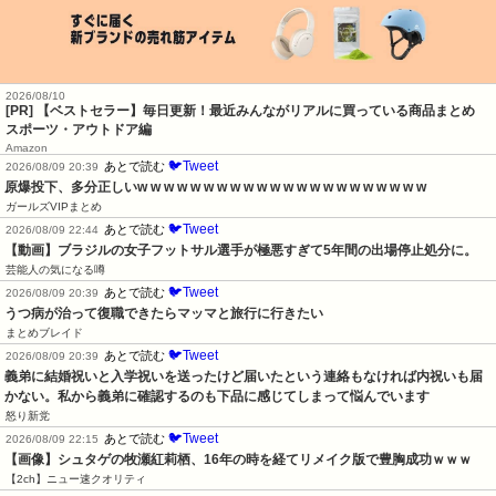
2026/08/10
[PR] 【ベストセラー】毎日更新！最近みんながリアルに買っている商品まとめ
スポーツ・アウトドア編
Amazon
🐦Tweet
あとで読む
2026/08/09 20:39
原爆投下、多分正しいw w w w w w w w w w w w w w w w w w w w w w
ガールズVIPまとめ
🐦Tweet
あとで読む
2026/08/09 22:44
【動画】ブラジルの女子フットサル選手が極悪すぎて5年間の出場停止処分に。
芸能人の気になる噂
🐦Tweet
あとで読む
2026/08/09 20:39
うつ病が治って復職できたらマッマと旅行に行きたい
まとめブレイド
🐦Tweet
あとで読む
2026/08/09 20:39
義弟に結婚祝いと入学祝いを送ったけど届いたという連絡もなければ内祝いも届
かない。私から義弟に確認するのも下品に感じてしまって悩んでいます
怒り新党
🐦Tweet
あとで読む
2026/08/09 22:15
【画像】シュタゲの牧瀬紅莉栖、16年の時を経てリメイク版で豊胸成功ｗｗｗ
【2ch】ニュー速クオリティ