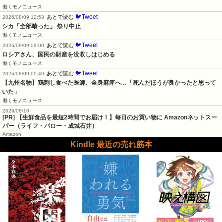
働くモノニュース
🐦Tweet
あとで読む
2026/08/09 12:53
シカ「全部喰った」 祭り中止
働くモノニュース
🐦Tweet
あとで読む
2026/08/09 08:00
ロシアさん、国民の財産を没収しはじめる
働くモノニュース
🐦Tweet
あとで読む
2026/08/09 00:49
【九州名物】鶏刺し食べた医師、全身麻痺へ…「死んだほうが良かったと思って
いた」
働くモノニュース
2026/08/10
[PR] 【生鮮食品を最短2時間でお届け！】毎日のお買い物に Amazonネットスー
パー（ライフ・バロー・成城石井）
Amazon
Kindle 最近の売れ筋本