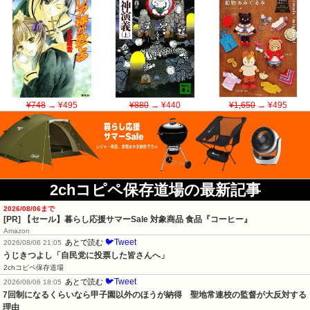
¥748
→ ¥495
¥880
→ ¥440
¥1,650
→ ¥495
2chコピペ保存道場の最新記事
2026/08/06まで
[PR]
【セール】暮らし応援サマーSale 対象商品 食品『コーヒー』
Amazon
🐦Tweet
あとで読む
2026/08/06 21:05
うじきつよし「自民党に投票した皆さんへ」
2chコピペ保存道場
🐦Tweet
あとで読む
2026/08/06 18:05
7回制になるくらいなら甲子園以外のほうが納得　聖地常連校の監督が大反対する
理由