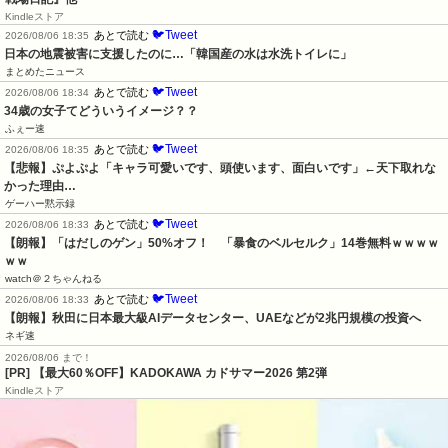
Kindleストア
🐦Tweet
あとで読む
2026/08/06 18:35
日本の地震被害に支援したのに…「韓国産の水は水洗トイレに」
まとめたニュース
🐦Tweet
あとで読む
2026/08/06 18:34
34歳の女子てどういうイメージ？？
ふぇー速
🐦Tweet
あとで読む
2026/08/06 18:35
【悲報】ぷよぷよ「キャラ可愛いです、頭使います、面白いです」←天下取れな
かった理由…
ゲーハー黙示録
🐦Tweet
あとで読む
2026/08/06 18:33
【朗報】「はだしのゲン」50%オフ！　「暴食のベルセルク」14巻無料ｗｗｗｗ
ｗｗ
watch＠２ちゃんねる
🐦Tweet
あとで読む
2026/08/06 18:33
【朗報】秋田に日本最大級AIデータセンター、UAEなどが2兆円規模の投資へ
ネギ速
2026/08/06 まで！
[PR]
【最大60％OFF】KADOKAWA カドサマー2026 第2弾
Kindleストア