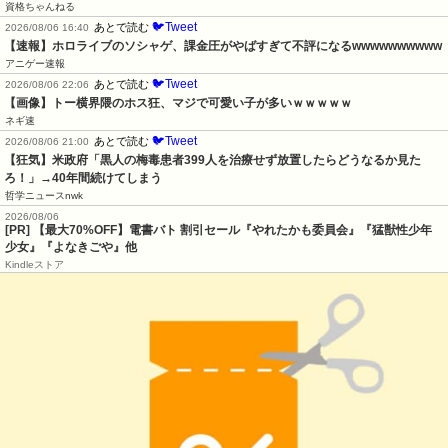
資格ちゃんねる
🐦Tweet
あとで読む
2026/08/06 16:40
【速報】ホロライブのソシャゲ、課金圧がやばすぎて不評になるwwwwwwwwww
アニゲー速報
🐦Tweet
あとで読む
2026/08/06 22:06
【画像】トー横界隈のホス狂、マジで可愛い子が多いｗｗｗｗｗ
ネギ速
🐦Tweet
あとで読む
2026/08/06 21:00
【狂気】米政府「黒人の梅毒患者399人を治療せず放置したらどうなるか見た
ろ！」→40年間続けてしまう
哲学ニュースnwk
2026/08/06
[PR]
【最大70%OFF】電書バト 割引セール『やれたかも委員会』『猛獣性少年
少女』『よなきごや』他
Kindleストア