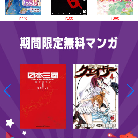
¥770
¥100
¥860