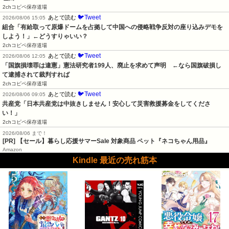
2chコピペ保存道場
🐦Tweet
あとで読む
2026/08/06 15:05
組合「有給取って原爆ドームを占拠して中国への侵略戦争反対の座り込みデモを
しよう！」←どうすりゃいい？
2chコピペ保存道場
🐦Tweet
あとで読む
2026/08/06 12:05
「国旗損壊罪は違憲」憲法研究者199人、廃止を求めて声明　←なら国旗破損し
て逮捕されて裁判すれば
2chコピペ保存道場
🐦Tweet
あとで読む
2026/08/06 09:05
共産党「日本共産党は中抜きしません！安心して災害救援募金をしてくださ
い！」
2chコピペ保存道場
2026/08/06 まで！
[PR]
【セール】暮らし応援サマーSale 対象商品 ペット『ネコちゃん用品』
Amazon
Kindle 最近の売れ筋本