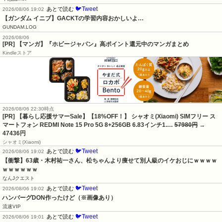
🐦Tweet
あとで読む
2026/08/06 19:02
【ガンダム イニブ】GACKTの学習内容おかしいよ…
GUNDAM.LOG
2026/08/06
[PR] 【マンガ】『ホビージャパン』高ポイント還元中のマンガまとめ
Kindleストア
2026/08/06 22:30時点
[PR] 【暮らし応援サマーSale】【18%OFF！】 シャオミ(Xiaomi) SIMフリー ス
マートフォン REDMI Note 15 Pro 5G 8+256GB 6.83インチ1.…
57980円
→
47436円
シャオミ(Xiaomi)
🐦Tweet
あとで読む
2026/08/06 19:02
【衝撃】63歳・木村祐一さん、松ちゃんより痩せて別人級のイケおじにｗｗｗｗ
ｗｗｗｗｗｗ
なんJクエスト
🐦Tweet
あとで読む
2026/08/06 19:02
ハンバーグDON作ったけど（※画像あり）
流速VIP
🐦Tweet
あとで読む
2026/08/06 19:01