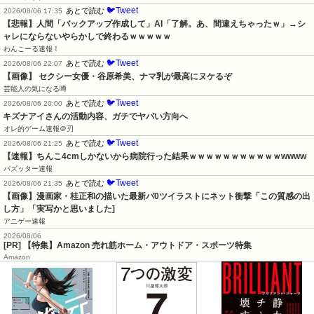
🐦Tweet
あとで読む
2026/08/06 17:35
【悲報】人間「バックアップ作成して」AI「了解。あ、間違えちゃったｗ」→シ
ャレにならないやらかしで終わるｗｗｗｗｗ
わんこーる速報！
🐦Tweet
あとで読む
2026/08/06 22:07
【画像】 セクシー女優・谷原希美、ナマ乳が最高にヌケるぞ
芸能人の気になる噂
🐦Tweet
あとで読む
2026/08/06 20:00
キズナアイさんの活動内容、ガチでヤバい方向へ
オレ的ゲーム速報＠刃
🐦Tweet
あとで読む
2026/08/06 21:25
【速報】ちんこ4cmしかないから病院行った結果ｗｗｗｗｗｗｗｗｗｗｗwwww
バズッター速報
🐦Tweet
あとで読む
2026/08/06 21:35
【画像】漫画家・桂正和の描いた最新パ0ツイラストにネット衝撃「この質感の出
し方」「実写かと思いました]
アニゲー速報
2026/08/06
[PR] 【特集】Amazon 売れ筋ホーム・アウトドア・スポーツ特集
Amazon