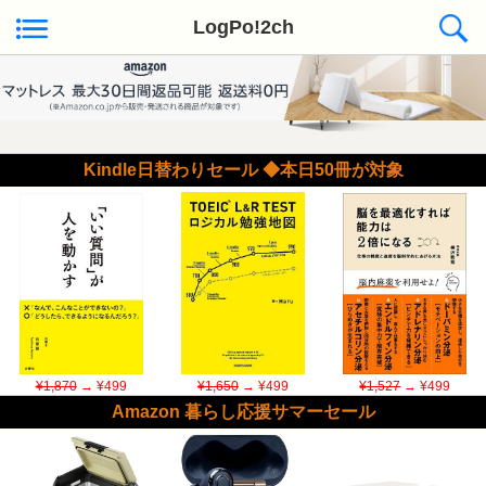
LogPo!2ch
Kindle日替わりセール ◆本日50冊が対象
¥1,870
→ ¥499
¥1,650
→ ¥499
¥1,527
→ ¥499
Amazon 暮らし応援サマーセール