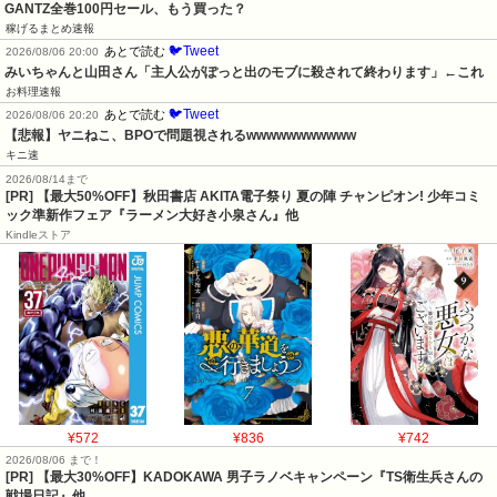
GANTZ全巻100円セール、もう買った？
稼げるまとめ速報
🐦Tweet
あとで読む
2026/08/06 20:00
みいちゃんと山田さん「主人公がぽっと出のモブに殺されて終わります」←これ
お料理速報
🐦Tweet
あとで読む
2026/08/06 20:20
【悲報】ヤニねこ、BPOで問題視されるwwwwwwwwwww
キニ速
2026/08/14まで
[PR] 【最大50%OFF】秋田書店 AKITA電子祭り 夏の陣 チャンピオン! 少年コミ
ック準新作フェア『ラーメン大好き小泉さん』他
Kindleストア
¥572
¥836
¥742
2026/08/06 まで！
[PR] 【最大30%OFF】KADOKAWA 男子ラノベキャンペーン『TS衛生兵さんの
戦場日記』他