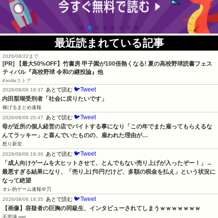
最近読まれている記事
2026/08/22まで
[PR] 【最大50%OFF】竹書房 甲子園が100倍熱くなる! 夏の高校野球読書フェス
ティバル『高校野球 令和の継投論』他
Kindleストア
🐦Tweet
あとで読む
2026/08/06 18:37
内田梨瑚受刑者「社会に戻りたいです」
稼げるまとめ速報
🐦Tweet
あとで読む
2026/08/06 20:47
母が近所の個人経営の店でバイトする事になり「この年でまた雇ってもらえるな
んてラッキー」と喜んでいたものの、雇われた理由が…
怒り新党
🐦Tweet
あとで読む
2026/08/06 19:30
「成人向けゲームを大ヒットさせて、とんでもない売り上げが入ったぞー！」→
最悪すぎる結果になり、「売り上げ0円だけど、多額の税金を払え」という状況に
なって絶望
オレ的ゲーム速報＠刃
🐦Tweet
あとで読む
2026/08/06 18:35
【画像】容疑者の巨胸の同級生、インタビューされてしまうｗｗｗｗｗｗｗ
不思議.net