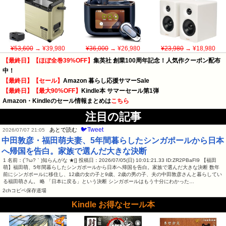
¥53,600
→ ¥39,980
¥36,000
→ ¥26,980
¥23,980
→ ¥18,980
【最終日】【ほぼ全巻39%OFF】
集英社 創業100周年記念！人気作クーポン配布
中！
【最終日】【セール】
Amazon 暮らし応援サマーSale
【最終日】【最大90%OFF】
Kindle本 サマーセール第1弾
Amazon・Kindleのセール情報まとめは
こちら
注目の記事
🐦Tweet
あとで読む
2026/07/07 21:05
中田敦彦・福田萌夫妻、5年間暮らしたシンガポールから日本
へ帰国を告白。家族で選んだ大きな決断
1 名前：(´?ω?｀)知らんがな ★[] 投稿日：2026/07/05(日) 10:01:21.33 ID:ZR2PBaFI9 【福田
萌】福田萌、5年間暮らしたシンガポールから日本へ帰国を告白。家族で選んだ大きな決断 数年
前にシンガポールに移住し、12歳の女の子と9歳、2歳の男の子、夫の中田敦彦さんと暮らしてい
る福田萌さん。 略 「日本に戻る」という決断 シンガポールはもう十分にわかった…
2chコピペ保存道場
Kindle お得なセール本