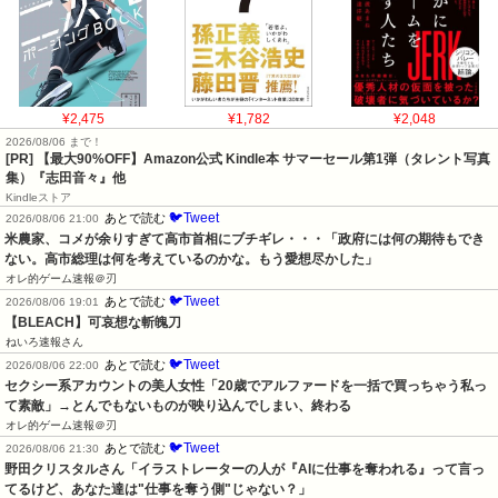
¥2,475
¥1,782
¥2,048
2026/08/06 まで！
[PR]
【最大90%OFF】Amazon公式 Kindle本 サマーセール第1弾（タレント写真
集）『志田音々』他
Kindleストア
🐦Tweet
あとで読む
2026/08/06 21:00
米農家、コメが余りすぎて高市首相にブチギレ・・・「政府には何の期待もでき
ない。高市総理は何を考えているのかな。もう愛想尽かした」
オレ的ゲーム速報＠刃
🐦Tweet
あとで読む
2026/08/06 19:01
【BLEACH】可哀想な斬魄刀
ねいろ速報さん
🐦Tweet
あとで読む
2026/08/06 22:00
セクシー系アカウントの美人女性「20歳でアルファードを一括で買っちゃう私っ
て素敵」→とんでもないものが映り込んでしまい、終わる
オレ的ゲーム速報＠刃
🐦Tweet
あとで読む
2026/08/06 21:30
野田クリスタルさん「イラストレーターの人が『AIに仕事を奪われる』って言っ
てるけど、あなた達は"仕事を奪う側"じゃない？」