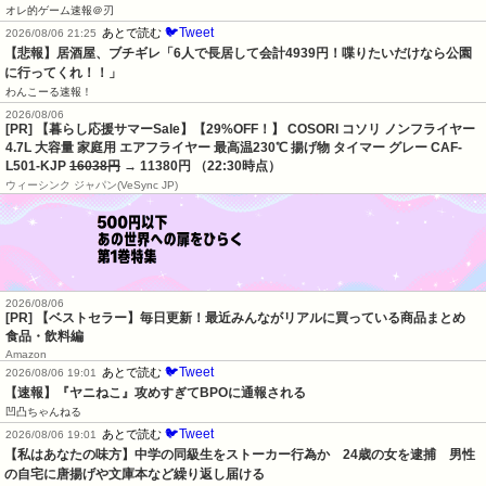
オレ的ゲーム速報＠刃
🐦Tweet
あとで読む
2026/08/06 21:25
【悲報】居酒屋、ブチギレ「6人で長居して会計4939円！喋りたいだけなら公園
に行ってくれ！！」
わんこーる速報！
2026/08/06
[PR] 【暮らし応援サマーSale】【29%OFF！】 COSORI コソリ ノンフライヤー
4.7L 大容量 家庭用 エアフライヤー 最高温230℃ 揚げ物 タイマー グレー CAF-
L501-KJP
16038円
→ 11380円 （22:30時点）
ウィーシンク ジャパン(VeSync JP)
2026/08/06
[PR] 【ベストセラー】毎日更新！最近みんながリアルに買っている商品まとめ
食品・飲料編
Amazon
🐦Tweet
あとで読む
2026/08/06 19:01
【速報】『ヤニねこ』攻めすぎてBPOに通報される
凹凸ちゃんねる
🐦Tweet
あとで読む
2026/08/06 19:01
【私はあなたの味方】中学の同級生をストーカー行為か　24歳の女を逮捕　男性
の自宅に唐揚げや文庫本など繰り返し届ける