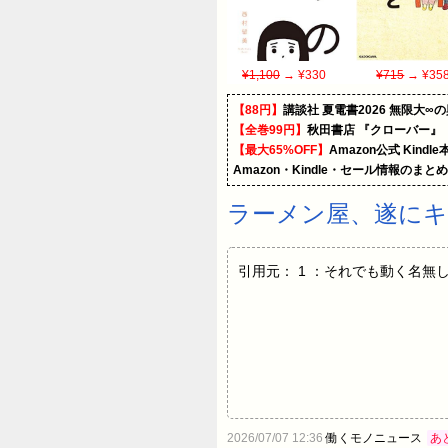
¥1,100
→ ¥330
¥715
→ ¥35
【88円】
講談社 夏電書2026 無限大∞
【全巻99円】
秋田書店 『クローバー』
【最大65%OFF】
Amazon公式 Kind
Amazon・Kindle・セール情報のまと
ラーメン屋、遂にキ
引用元： 1 ：それでも動く名無し：2026
2026/07/07 12:36
働くモノニュース
あ