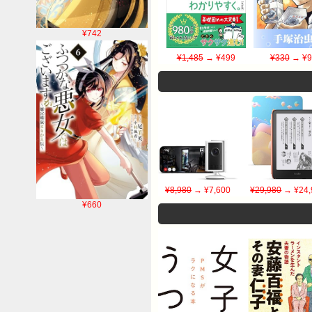
¥742
¥1,485
→ ¥499
¥330
→ ¥9
¥8,980
→ ¥7,600
¥29,980
→ ¥24,
¥660