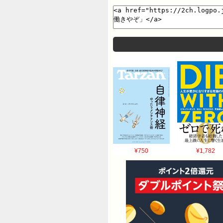
¥750
¥1,782