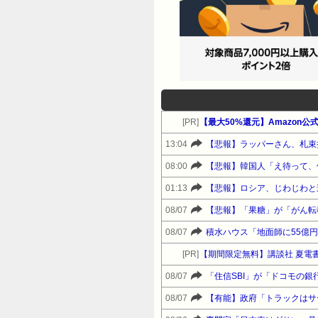
[PR]
13:04
【悲報】ラッパーさん、札束
08:00
【悲報】韓国人「え待って、
01:13
【悲報】ロシア、じわじわと
08/07
【悲報】「果糖」が「がん転
08/07
積水ハウス「地面師に55億
[PR]
【期間限定無料】講談社 夏電書
08/07
「住信SBI」が「ドコモの
08/07
【有能】政府「トラックはサ