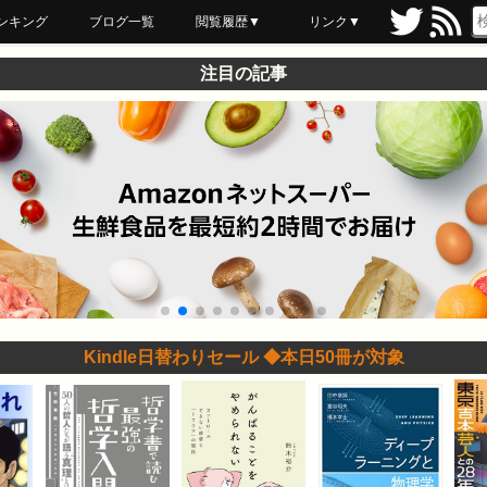
ンキング
ブログ一覧
閲覧履歴▼
リンク▼
ブックマーク
最近読んだ
あとで読む
ネットスーパー
飲食店舗用品
セール情報
注目の記事
Kindle日替わりセール ◆本日50冊が対象