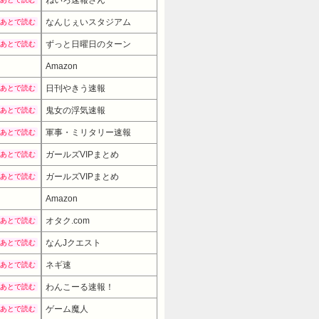
なんじぇいスタジアム
あとで読む
ずっと日曜日のターン
あとで読む
Amazon
日刊やきう速報
あとで読む
鬼女の浮気速報
あとで読む
軍事・ミリタリー速報
あとで読む
ガールズVIPまとめ
あとで読む
ガールズVIPまとめ
あとで読む
Amazon
19980円
→ 16980円 （15:00時点）
オタク.com
あとで読む
なんJクエスト
あとで読む
ネギ速
あとで読む
わんこーる速報！
あとで読む
ゲーム魔人
あとで読む