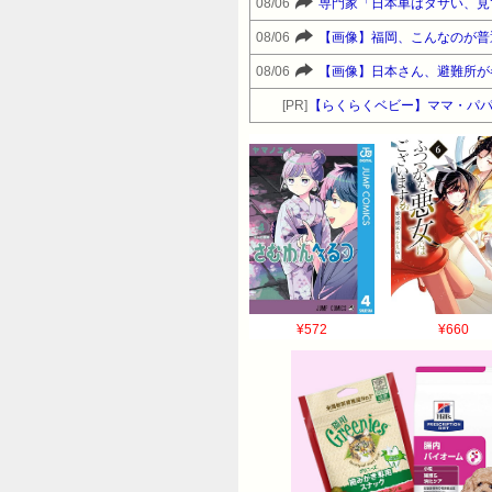
08/06
専門家「日本車はダサい、見
08/06
【画像】福岡、こんなのが普
08/06
【画像】日本さん、避難所が
[PR]
【らくらくベビー】ママ・パパ
¥572
¥660