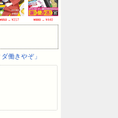
¥653
→ ¥217
¥880
→ ¥440
タダ働きやぞ」