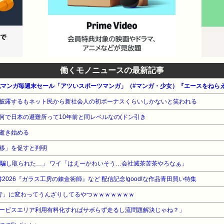
働くモノニュースの最新記事
披露するもネット民から新社会人の初ボーナスくらいしかないと笑われる
何で日本の避難所って10年前と同レベルなの(ドン引き
逝き始める
移」を促すと判明
円騙し取られた…」 ワイ「はえーかわいそう…会社滅茶苦茶やろなぁ」
2026『ガラス工房の錬金術師』など 配信記念!good!な作品青田買い特集
銀行」に変わってうんざりしてるやつｗｗｗｗｗｗｗ
ービスエリア利用有料化すればサボらず走るし流問題解決じゃね？」