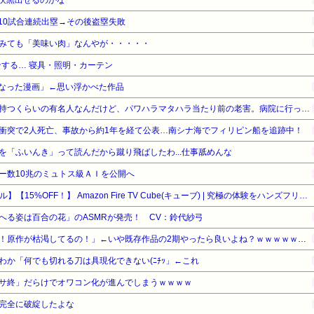
10試合連続出塁→その後盗塁失敗
みても「美味い肉」なんやが・・・・・
する… 寝具・照明・カーテン
なった漫画」←思い浮かべた作品
社長はラジオ番組の冠番組を持つくらいの有名人なんだけど、パワハラマタハラ当たり前の老害。病院に行っただけで退職勧告を受けた。社長「労基に言うなよ！」と言うけれど…→
衝突で2人死亡、事故から約1年を経て公表…南シナ海でフィリピン船を追跡中！
を「ふいんき」って読んだから蹴り飛ばしたわ...仕事舐めんな
ー数10兆のミュトス級ＡＩを公開へ
【Amazonデバイスサマーセール】【15%OFF！】 Amazon Fire TV Cube(キューブ) | 究極の体験をハンズフリーで | ストリーミングメディアプレイヤー
へる姿は百合の花」のASMRが発売！ CV：鈴代紗弓
【悲報】アニメ業界「助けて！原作が枯渇してるの！」←いや既存作品の2期やったら良いよね？ｗｗｗｗｗｗｗｗｗｗ
わか「何でも切れる刀は具現化できない(ﾆﾁｯ」←これ
サ終」だらけでオワコン化が進んでしまうｗｗｗｗ
完全に破綻したよな