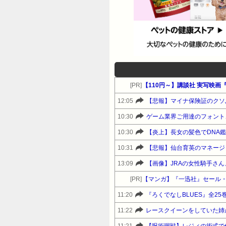
[PR]
【110円～】講談社 実写映画『
12:05
【悲報】マイナ保険証のクソ
10:30
ゲーム業界ご用達のフォント、
10:30
【炎上】長女の髪色でDNA
10:31
【悲報】仙台育英のマネージ
13:09
【画像】JRAの女性騎手さ
[PR]
【マンガ】『一迅社』セール
11:20
11:22
レースクイーンをしていた姉
11:21
【呪術廻戦】レジィの術式で