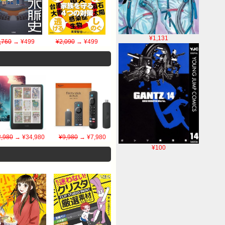
¥1,131
,760
→ ¥499
¥2,090
→ ¥499
,980
→ ¥34,980
¥9,980
→ ¥7,980
¥100