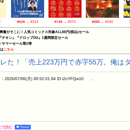
8
¥628
→ ¥314
¥748
→ ¥374
¥880
→ ¥440
の興奮がそこに！人気コミックス対象ALL88円(税込)セール
『チキン』『ドロップOG』1週間限定セール
le本 サマーセール第2弾
めは
こちら
レた！「売上223万円で赤字55万。俺は
/07/06(月) 00:52:01.84 ID:i2nYFQw10 …
とで読む
🐦Tweet