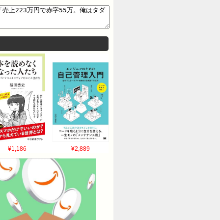
¥1,186
¥2,889