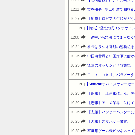
11:22
大谷翔平、第二打席で四球＆
10:27
【衝撃】ロピアの牛脂がどう
[PR]
【特集】理想の眠りをデザイン
11:00
「途中から急激につまらなく
10:24
10:26
中国海警局と中国海軍の船が
10:25
派遣のオッサンが「雰囲気」
10:27
Ｔｉｋｔｏｋ社、パラメータ
[PR]
10:23
【朗報】「上伊那ぼたん、酔
10:26
10:26
【悲報】ハンターハンターに
10:25
【悲報】スマホゲー業界、「
10:25
家庭用ゲーム機ビジネスって