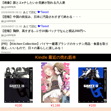
【画像】誰とエ●チしたいか見解が別れる六人衆
妹はVIPPER
🐦Tweet
あとで読む
2026/08/08 08:11
【悲報】中国の街並み、日本に汚染されすぎて終わる・・・
妹はVIPPER
🐦Tweet
あとで読む
2026/08/07 21:30
【悲報】鶏卵、高すぎる…L寸10個パックでなんと税込398円へ
妹はVIPPER
2026/08/08
[PR] 【Kitchen Collection】バイヤー厳選ブランドのキッチン用品・食器を取り
揃え…いいもので、日々の暮らしに楽しみを！
Amazon
Kindle 最近の売れ筋本
¥100
¥1,186
¥100