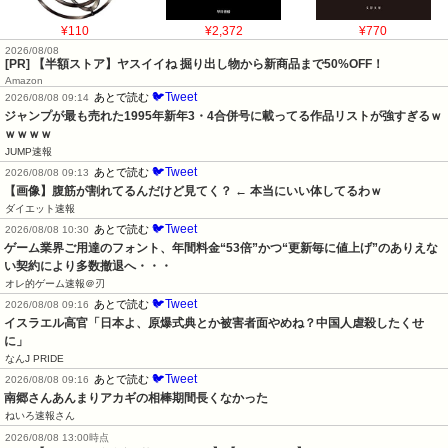
¥110
¥2,372
¥770
2026/08/08
[PR] 【半額ストア】ヤスイイね 掘り出し物から新商品まで50%OFF！
Amazon
🐦Tweet
あとで読む
2026/08/08 09:14
ジャンプが最も売れた1995年新年3・4合併号に載ってる作品リストが強すぎるｗ
ｗｗｗｗ
JUMP速報
🐦Tweet
あとで読む
2026/08/08 09:13
【画像】腹筋が割れてるんだけど見てく？ ← 本当にいい体してるわｗ
ダイエット速報
🐦Tweet
あとで読む
2026/08/08 10:30
ゲーム業界ご用達のフォント、年間料金“53倍”かつ“更新毎に値上げ”のありえな
い契約により多数撤退へ・・・
オレ的ゲーム速報＠刃
🐦Tweet
あとで読む
2026/08/08 09:16
イスラエル高官「日本よ、原爆式典とか被害者面やめね？中国人虐殺したくせ
に」
なんJ PRIDE
🐦Tweet
あとで読む
2026/08/08 09:16
南郷さんあんまりアカギの相棒期間長くなかった
ねいろ速報さん
2026/08/08 13:00時点