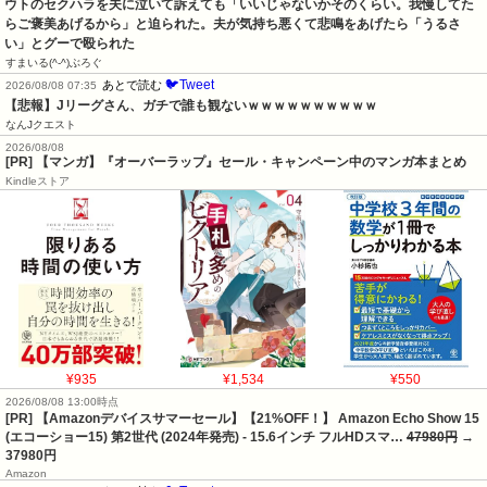
ウトのセクハラを夫に泣いて訴えても「いいじゃないかそのくらい。我慢してた
らご褒美あげるから」と迫られた。夫が気持ち悪くて悲鳴をあげたら「うるさ
い」とグーで殴られた
すまいる(^-^)ぶろぐ
🐦Tweet
あとで読む
2026/08/08 07:35
【悲報】Jリーグさん、ガチで誰も観ないｗｗｗｗｗｗｗｗｗｗ
なんJクエスト
2026/08/08
[PR] 【マンガ】『オーバーラップ』セール・キャンペーン中のマンガ本まとめ
Kindleストア
¥935
¥1,534
¥550
2026/08/08 13:00時点
[PR] 【Amazonデバイスサマーセール】【21%OFF！】 Amazon Echo Show 15
(エコーショー15) 第2世代 (2024年発売) - 15.6インチ フルHDスマ…
47980円
→
37980円
Amazon