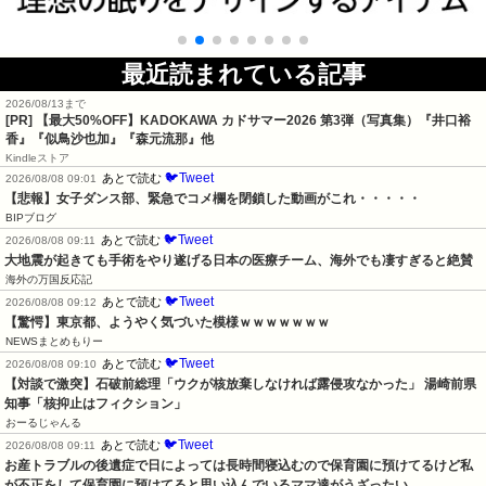
最近読まれている記事
2026/08/13まで
[PR]
【最大50%OFF】KADOKAWA カドサマー2026 第3弾（写真集）『井口裕
香』『似鳥沙也加』『森元流那』他
Kindleストア
🐦Tweet
あとで読む
2026/08/08 09:01
【悲報】女子ダンス部、緊急でコメ欄を閉鎖した動画がこれ・・・・・
BIPブログ
🐦Tweet
あとで読む
2026/08/08 09:11
大地震が起きても手術をやり遂げる日本の医療チーム、海外でも凄すぎると絶賛
海外の万国反応記
🐦Tweet
あとで読む
2026/08/08 09:12
【驚愕】東京都、ようやく気づいた模様ｗｗｗｗｗｗｗ
NEWSまとめもりー
🐦Tweet
あとで読む
2026/08/08 09:10
【対談で激突】石破前総理「ウクが核放棄しなければ露侵攻なかった」 湯崎前県
知事「核抑止はフィクション」
おーるじゃんる
🐦Tweet
あとで読む
2026/08/08 09:11
お産トラブルの後遺症で日によっては長時間寝込むので保育園に預けてるけど私
が不正をして保育園に預けてると思い込んでいるママ達がうざったい