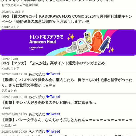
おにひめちゃんの監視部屋
2026/08/18まで
[PR] 【最大50%OFF】KADOKAWA FLOS COMIC 2026年8月刊新刊連動キャン
ペーン『婚約破棄の悪意は娼館からお返しします』他
Kindleストア
2026/08/08
[PR] 【マンガ】『ぶんか社』高ポイント還元中のマンガまとめ
Kindleストア
🐦Tweet
あとで読む
2026/08/08 09:10
【勘違い】バスケの役員飲み会に潜入したら、俺そっちのけで嫁と監督がべった
り。さらに驚愕の事実が…ｗｗｗ
気団まとめ
🐦Tweet
あとで読む
2026/08/08 09:10
【衝撃】テレビ大好き高齢者のテレビ離れ、遂に始まる…
IT速報
🐦Tweet
あとで読む
2026/08/08 07:35
【画像】バレー女子さん、なんちゅう尻しとんねんｗｗｗｗｗｗｗｗｗｗｗｗｗ
不思議.net
🐦Tweet
あとで読む
2026/08/08 09:00