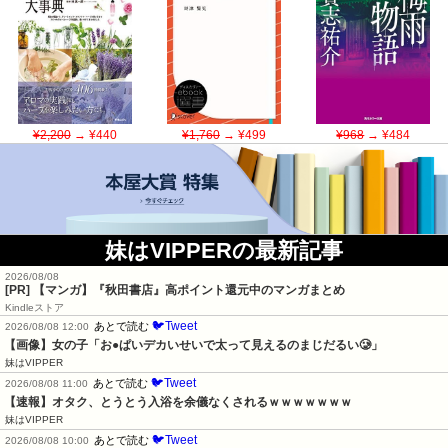
¥2,200
→ ¥440
¥1,760
→ ¥499
¥968
→ ¥484
妹はVIPPERの最新記事
2026/08/08
[PR] 【マンガ】『秋田書店』高ポイント還元中のマンガまとめ
Kindleストア
🐦Tweet
あとで読む
2026/08/08 12:00
【画像】女の子「お●ぱいデカいせいで太って見えるのまじだるい🥲」
妹はVIPPER
🐦Tweet
あとで読む
2026/08/08 11:00
【速報】オタク、とうとう入浴を余儀なくされるｗｗｗｗｗｗｗ
妹はVIPPER
🐦Tweet
あとで読む
2026/08/08 10:00