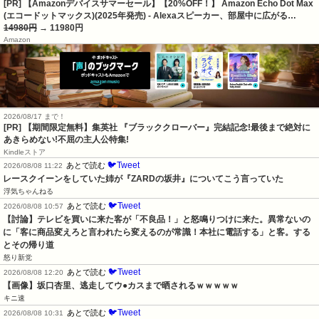
[PR] 【Amazonデバイスサマーセール】【20%OFF！】 Amazon Echo Dot Max
(エコードットマックス)(2025年発売) - Alexaスピーカー、部屋中に広がる…
14980円
→ 11980円
Amazon
2026/08/17 まで！
[PR] 【期間限定無料】集英社 『ブラッククローバー』完結記念!最後まで絶対に
あきらめない!不屈の主人公特集!
Kindleストア
🐦Tweet
あとで読む
2026/08/08 11:22
レースクイーンをしていた姉が『ZARDの坂井』についてこう言っていた
浮気ちゃんねる
🐦Tweet
あとで読む
2026/08/08 10:57
【討論】テレビを買いに来た客が「不良品！」と怒鳴りつけに来た。異常ないの
に「客に商品変えろと言われたら変えるのが常識！本社に電話する」と客。する
とその帰り道
怒り新党
🐦Tweet
あとで読む
2026/08/08 12:20
【画像】坂口杏里、逃走してウ●カスまで晒されるｗｗｗｗｗ
キニ速
🐦Tweet
あとで読む
2026/08/08 10:31