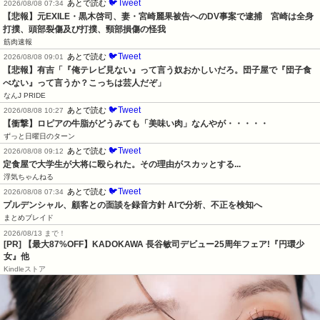
🐦Tweet
あとで読む
2026/08/08 07:34
【悲報】元EXILE・黒木啓司、妻・宮崎麗果被告へのDV事案で逮捕　宮崎は全身
打撲、頭部裂傷及び打撲、頸部損傷の怪我
筋肉速報
🐦Tweet
あとで読む
2026/08/08 09:01
【悲報】有吉「『俺テレビ見ない』って言う奴おかしいだろ。団子屋で『団子食
べない』って言うか？こっちは芸人だぞ」
なんJ PRIDE
🐦Tweet
あとで読む
2026/08/08 10:27
【衝撃】ロピアの牛脂がどうみても「美味い肉」なんやが・・・・・
ずっと日曜日のターン
🐦Tweet
あとで読む
2026/08/08 09:12
定食屋で大学生が大将に殴られた。その理由がスカッとする...
浮気ちゃんねる
🐦Tweet
あとで読む
2026/08/08 07:34
プルデンシャル、顧客との面談を録音方針 AIで分析、不正を検知へ
まとめブレイド
2026/08/13 まで！
[PR] 【最大87%OFF】KADOKAWA 長谷敏司デビュー25周年フェア!『円環少
女』他
Kindleストア