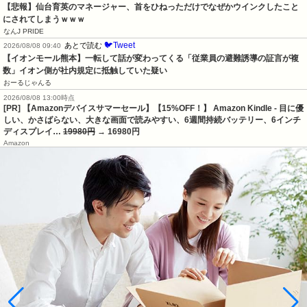
【悲報】仙台育英のマネージャー、首をひねっただけでなぜかウインクしたこと
にされてしまうｗｗｗ
なんJ PRIDE
🐦Tweet
あとで読む
2026/08/08 09:40
【イオンモール熊本】一転して話が変わってくる「従業員の避難誘導の証言が複
数」イオン側が社内規定に抵触していた疑い
おーるじゃんる
2026/08/08 13:00時点
[PR] 【Amazonデバイスサマーセール】【15%OFF！】 Amazon Kindle - 目に優
しい、かさばらない、大きな画面で読みやすい、6週間持続バッテリー、6インチ
ディスプレイ…
19980円
→ 16980円
Amazon