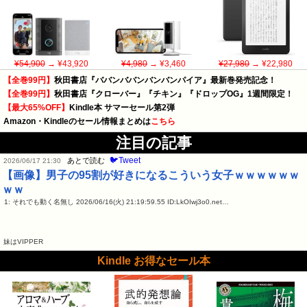
¥54,900
→ ¥43,920
¥4,980
→ ¥3,460
¥27,980
→ ¥22,980
【全巻99円】
秋田書店『ババンババンバンバンパイア』最新巻発売記念！
【全巻99円】
秋田書店『クローバー』『チキン』『ドロップOG』1週間限定！
【最大65%OFF】
Kindle本 サマーセール第2弾
Amazon・Kindleのセール情報まとめは
こちら
注目の記事
🐦Tweet
あとで読む
2026/06/17 21:30
【画像】男子の95割が好きになるこういう女子ｗｗｗｗｗｗ
ｗｗ
1: それでも動く名無し 2026/06/16(火) 21:19:59.55 ID:LkOIwj3o0.net…
妹はVIPPER
Kindle お得なセール本