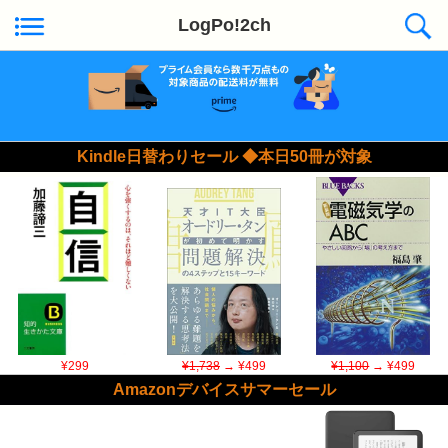
LogPo!2ch
Kindle日替わりセール ◆本日50冊が対象
¥299
¥1,738
→ ¥499
¥1,100
→ ¥499
Amazonデバイスサマーセール