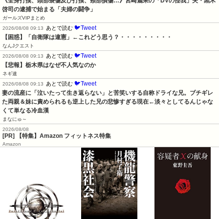
《全身打撲、頭部裂傷及び打撲、頸部損傷…》宮崎麗果の「DVの怪我」夫・黒木
啓司の逮捕で始まる「夫婦の闘争」
ガールズVIPまとめ
🐦Tweet
あとで読む
2026/08/08 09:13
【困惑】「自衛隊は違憲」←これどう思う？・・・・・・・・・
なんJクエスト
🐦Tweet
あとで読む
2026/08/08 09:13
【悲報】栃木県はなぜ不人気なのか
ネギ速
🐦Tweet
あとで読む
2026/08/08 09:13
妻の流産に「泣いたって生き返らない」と苦笑いする自称ドライな兄。ブチギレ
た両親＆妹に責められるも逆上した兄の悲惨すぎる現在←淡々としてるんじゃな
くて単なる冷血漢
まなにゅ～
2026/08/08
[PR] 【特集】Amazon フィットネス特集
Amazon