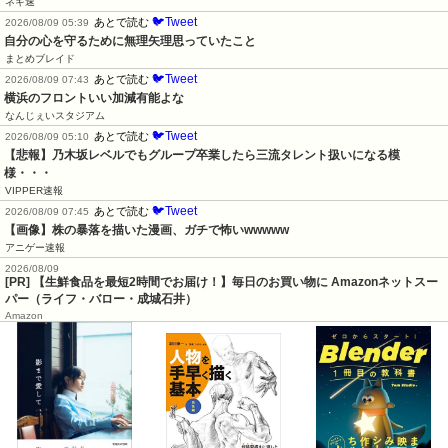
ネギ速
🐦Tweet
あとで読む
2026/08/09 05:39
自分の心を守るために無理矢理思っていたこと
まとめブレイド
🐦Tweet
あとで読む
2026/08/09 07:43
横浜のフロントいい加減有能よな
なんじぇいスタジアム
🐦Tweet
あとで読む
2026/08/09 05:10
【悲報】乃木坂レベルでもグループ卒業したら三流タレント扱いになる模
様・・・
VIPPER速報
🐦Tweet
あとで読む
2026/08/09 07:45
【画像】株の暴落を描いた漫画、ガチで怖いwwwww
アニゲー速報
2026/08/09
[PR] 【生鮮食品を最短2時間でお届け！】毎日のお買い物に Amazonネットスー
パー（ライフ・バロー・成城石井）
Amazon