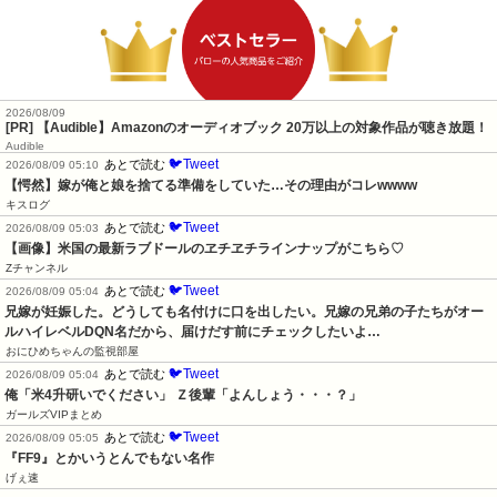
2026/08/09
[PR] 【Audible】Amazonのオーディオブック 20万以上の対象作品が聴き放題！
Audible
🐦Tweet
あとで読む
2026/08/09 05:10
【愕然】嫁が俺と娘を捨てる準備をしていた…その理由がコレwwww
キスログ
🐦Tweet
あとで読む
2026/08/09 05:03
【画像】米国の最新ラブドールのヱチヱチラインナップがこちら♡
Zチャンネル
🐦Tweet
あとで読む
2026/08/09 05:04
兄嫁が妊娠した。どうしても名付けに口を出したい。兄嫁の兄弟の子たちがオー
ルハイレベルDQN名だから、届けだす前にチェックしたいよ…
おにひめちゃんの監視部屋
🐦Tweet
あとで読む
2026/08/09 05:04
俺「米4升研いでください」 Ｚ後輩「よんしょう・・・？」
ガールズVIPまとめ
🐦Tweet
あとで読む
2026/08/09 05:05
『FF9』とかいうとんでもない名作
げぇ速