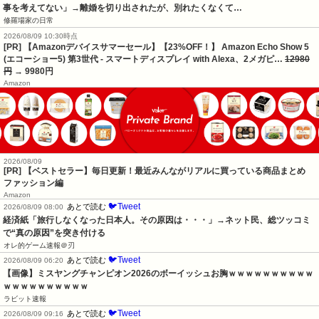
事を考えてない」→離婚を切り出されたが、別れたくなくて…
修羅場家の日常
2026/08/09 10:30時点
[PR] 【Amazonデバイスサマーセール】【23%OFF！】 Amazon Echo Show 5
(エコーショー5) 第3世代 - スマートディスプレイ with Alexa、2メガピ…
12980
円
→ 9980円
Amazon
2026/08/09
[PR] 【ベストセラー】毎日更新！最近みんながリアルに買っている商品まとめ
ファッション編
Amazon
🐦Tweet
あとで読む
2026/08/09 08:00
経済紙「旅行しなくなった日本人。その原因は・・・」→ネット民、総ツッコミ
で“真の原因”を突き付ける
オレ的ゲーム速報＠刃
🐦Tweet
あとで読む
2026/08/09 06:20
【画像】ミスヤングチャンピオン2026のボーイッシュお胸ｗｗｗｗｗｗｗｗｗｗ
ｗｗｗｗｗｗｗｗｗｗ
ラビット速報
🐦Tweet
あとで読む
2026/08/09 09:16