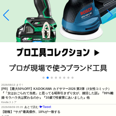
2026/08/13 まで！
[PR]
【最大50%OFF】KADOKAWA カドサマー2026 第3弾（#女性コミック）
『「女はおごられて当然」と思ってる昭和引きずり女が、婚活した話』『99%離
婚 モラハラ夫は変わるのか』『10歳で性被害にあいました』他
Kindleストア
🐦Tweet
あとで読む
2026/08/09 05:35
【朗報】“サガ”最高傑作、18%が一致する