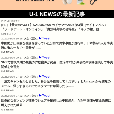
U-1 NEWSの最新記事
2026/08/13まで
[PR]
【最大50%OFF】KADOKAWA カドサマー2026 第3弾（ライトノベル）
『ソードアート・オンライン』『魔法科高校の劣等生』『キノの旅』他
Kindleストア
🐦Tweet
あとで読む
2026/08/09 10:16
中国勢が圧倒的な強さを誇っていた分野で異常事態が進行中、日本勢が3人も準決
勝に進む一方で中国勢が……
U-1 NEWS
🐦Tweet
あとで読む
2026/08/09 09:17
SNSで前代未聞の規模の詐欺案件が発生、自治体3市が異例の声明を発表して事実
関係を全否定
U-1 NEWS
🐦Tweet
あとで読む
2026/08/09 07:39
「注文キャンセルしました。身分証を提出してください」とAmazonから突然の
メール、怪しすぎるのでカスタマーに確認したら……
U-1 NEWS
🐦Tweet
あとで読む
2026/08/09 07:22
圧倒的なダンピング価格でシェアを確保した中国産AI、だが中国側が資金負担に
耐えかねた結果……
U-1 NEWS