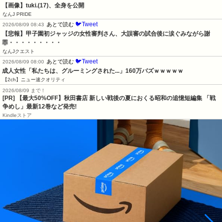
【画像】tuki.(17)、全身を公開
なんJ PRIDE
🐦Tweet
あとで読む
2026/08/09 08:43
【悲報】甲子園初ジャッジの女性審判さん、大誤審の試合後に涙ぐみながら謝
罪・・・・・・・・・
なんJクエスト
🐦Tweet
あとで読む
2026/08/09 08:00
成人女性「私たちは、グルーミングされた...」160万バズｗｗｗｗｗ
【2ch】ニュー速クオリティ
2026/08/09 まで！
[PR] 【最大50%OFF】秋田書店 新しい戦後の夏におくる昭和の追憶短編集 「戦
争めし」最新12巻など発売!
Kindleストア