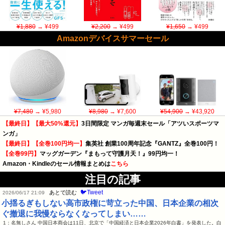
¥1,880
→ ¥499
¥2,200
→ ¥499
¥1,650
→ ¥499
Amazonデバイスサマーセール
¥7,480
→ ¥5,980
¥8,980
→ ¥7,600
¥54,900
→ ¥43,920
【最終日】【最大50%還元】
3日間限定 マンガ毎週末セール「アツいスポーツマ
ンガ」
【最終日】【全巻100円均一】
集英社 創業100周年記念『GANTZ』全巻100円！
【全巻99円】
マッグガーデン『まもって守護月天！』99円均一！
Amazon・Kindleのセール情報まとめは
こちら
注目の記事
🐦Tweet
あとで読む
2026/06/17 21:09
小揺るぎもしない高市政権に苛立った中国、日本企業の相次
ぐ撤退に我慢ならなくなってしまい……
1：名無しさん 中国日本商会は11日、北京で「中国経済と日本企業2026年白書」を発表した。白