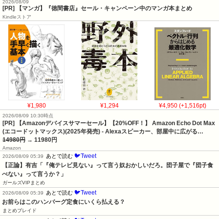
2026/08/09
[PR] 【マンガ】『徳間書店』セール・キャンペーン中のマンガ本まとめ
Kindleストア
¥1,980
¥1,294
¥4,950 (+1,516pt)
2026/08/09 10:30時点
[PR] 【Amazonデバイスサマーセール】【20%OFF！】 Amazon Echo Dot Max
(エコードットマックス)(2025年発売) - Alexaスピーカー、部屋中に広がる…
14980円
→ 11980円
Amazon
🐦Tweet
あとで読む
2026/08/09 05:39
【正論】有吉「『俺テレビ見ない』って言う奴おかしいだろ。団子屋で『団子食
べない』って言うか？」
ガールズVIPまとめ
🐦Tweet
あとで読む
2026/08/09 05:39
お前らはこのハンバーグ定食にいくら払える？
まとめブレイド