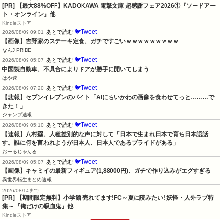
[PR] 【最大88%OFF】KADOKAWA 電撃文庫 超感謝フェア2026①『ソードアー
ト・オンライン』他
Kindleストア
🐦Tweet
あとで読む
2026/08/09 09:01
【画像】吉野家のステーキ定食、ガチですごいｗｗｗｗｗｗｗｗｗ
なんJ PRIDE
🐦Tweet
あとで読む
2026/08/09 05:07
中国製自動車、不具合によりドアが勝手に開いてしまう
はや速
🐦Tweet
あとで読む
2026/08/09 07:20
【悲報】セブンイレブンのバイト「AIにちいかわの画像を食わせてっと………で
きた！」
ジャンプ速報
🐦Tweet
あとで読む
2026/08/09 05:10
【速報】八村塁、人種差別的な声に対して「日本で生まれ日本で育ち日本語話
す。誰に何を言われようが日本人、日本人であるプライドがある」
おーるじゃんる
🐦Tweet
あとで読む
2026/08/09 05:07
【画像】キャミイの最新フィギュア(1,88000円)、ガチで作り込みがエグすぎる
異世界転生まとめ速報
2026/08/14まで
[PR] 【期間限定無料】小学館 売れてます!FC～夏に読みたい! 妖怪・人外ラブ特
集～『俺だけの吸血鬼』他
Kindleストア