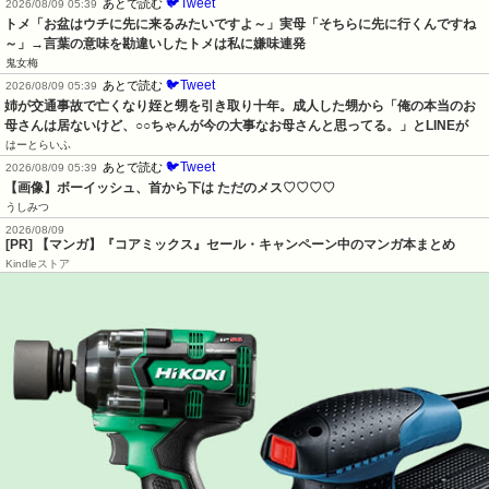
🐦Tweet
あとで読む
2026/08/09 05:39
トメ「お盆はウチに先に来るみたいですよ～」実母「そちらに先に行くんですね
～」→言葉の意味を勘違いしたトメは私に嫌味連発
鬼女梅
🐦Tweet
あとで読む
2026/08/09 05:39
姉が交通事故で亡くなり姪と甥を引き取り十年。成人した甥から「俺の本当のお
母さんは居ないけど、○○ちゃんが今の大事なお母さんと思ってる。」とLINEが
はーとらいふ
🐦Tweet
あとで読む
2026/08/09 05:39
【画像】ボーイッシュ、首から下は ただのメス♡♡♡♡
うしみつ
2026/08/09
[PR] 【マンガ】『コアミックス』セール・キャンペーン中のマンガ本まとめ
Kindleストア