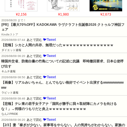
¥2,156
¥1,980
¥2,673
2026/08/20 まで！
[PR]
【最大70%OFF】KADOKAWA ラヴクラフト生誕祭2026 クトゥルフ神話フ
ェア
Kindleストア
🐦Tweet
あとで読む
2026/08/09 07:44
【悲報】シカと人間の共存、無理だったｗｗｗｗｗｗｗｗｗｗｗｗｗｗｗ
ダイエット速報
🐦Tweet
あとで読む
2026/08/09 06:20
韓国外交省、防衛白書の竹島についての記述に抗議　即時撤回要求、日本公使呼
び出す
キムチ速報
🐦Tweet
あとで読む
2026/08/09 08:50
【画像】リアルみいちゃん、とんでもない格好でイベント出演するwwwwwwww
ww
ラビット速報
🐦Tweet
あとで読む
2026/08/09 08:46
【悲報】テレ東の若手女子アナ「国民が勝手に我々取材陣にカメラを向ける
な！」→何様のつもりだと炎上ｗｗｗｗｗｗｗｗｗｗｗ
なんJ PRIDE
🐦Tweet
あとで読む
2026/08/09 06:20
【2/3】妻「稼ぎが少ない。家事等をやらない。人の気持ちがわからない。家族の