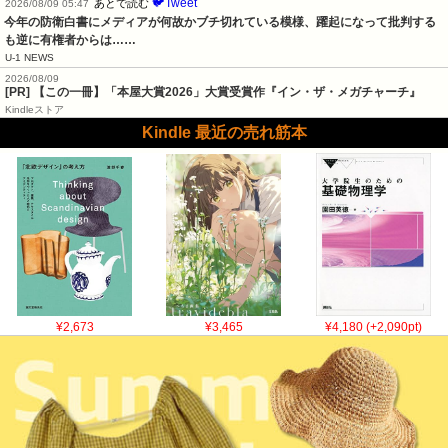
🐦Tweet
あとで読む
2026/08/09 05:47
今年の防衛白書にメディアが何故かブチ切れている模様、躍起になって批判する
も逆に有権者からは……
U-1 NEWS
2026/08/09
[PR] 【この一冊】「本屋大賞2026」大賞受賞作『イン・ザ・メガチャーチ』
Kindleストア
Kindle 最近の売れ筋本
¥2,673
¥3,465
¥4,180 (+2,090pt)