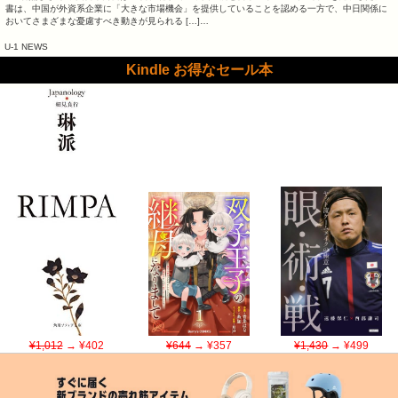
書は、中国が外資系企業に「大きな市場機会」を提供していることを認める一方で、中日関係に
おいてさまざまな憂慮すべき動きが見られる […]…
U-1 NEWS
Kindle お得なセール本
¥1,012
→ ¥402
¥644
→ ¥357
¥1,430
→ ¥499