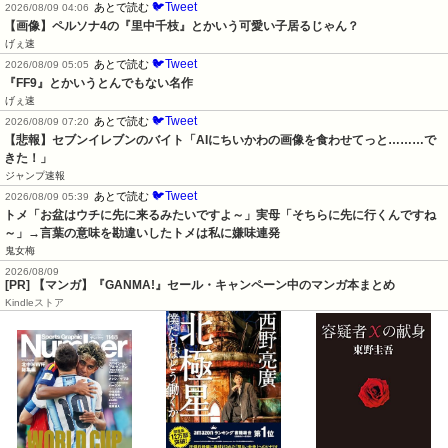
🐦Tweet
あとで読む
2026/08/09 04:06
【画像】ペルソナ4の『里中千枝』とかいう可愛い子居るじゃん？
げぇ速
🐦Tweet
あとで読む
2026/08/09 05:05
『FF9』とかいうとんでもない名作
げぇ速
🐦Tweet
あとで読む
2026/08/09 07:20
【悲報】セブンイレブンのバイト「AIにちいかわの画像を食わせてっと………で
きた！」
ジャンプ速報
🐦Tweet
あとで読む
2026/08/09 05:39
トメ「お盆はウチに先に来るみたいですよ～」実母「そちらに先に行くんですね
～」→言葉の意味を勘違いしたトメは私に嫌味連発
鬼女梅
2026/08/09
[PR] 【マンガ】『GANMA!』セール・キャンペーン中のマンガ本まとめ
Kindleストア