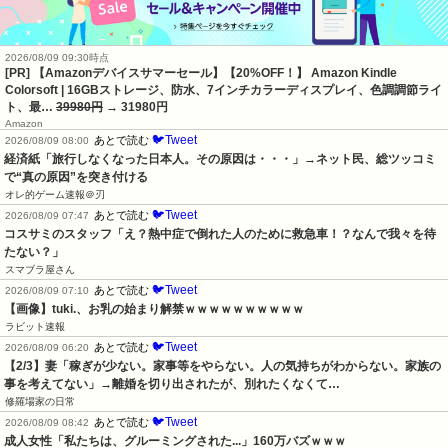
2026/08/09 09:30時点
[PR] 【Amazonデバイスサマーセール】【20%OFF！】 Amazon Kindle
Colorsoft | 16GBストレージ、防水、7インチカラーディスプレイ、色調調節ライ
ト、最…
39980円
→ 31980円
Amazon
🐦Tweet
あとで読む
2026/08/09 08:00
経済紙「旅行しなくなった日本人。その原因は・・・」→ネット民、総ツッコミ
で“真の原因”を突き付ける
オレ的ゲーム速報＠刃
🐦Tweet
あとで読む
2026/08/09 07:47
コスサミのスタッフ「え？熱中症で倒れた人のために救急車！？なんで我々を待
たない？」
スマブラ屋さん
🐦Tweet
あとで読む
2026/08/09 07:10
【画像】tuki.、お乳の始まり解禁ｗｗｗｗｗｗｗｗｗｗ
ラビット速報
🐦Tweet
あとで読む
2026/08/09 06:20
【2/3】妻「稼ぎが少ない。家事等をやらない。人の気持ちがわからない。家族の
事を考えてない」→離婚を切り出されたが、別れたくなくて…
修羅場家の日常
🐦Tweet
あとで読む
2026/08/09 08:42
成人女性「私たちは、グルーミングされた...」160万バズｗｗｗ