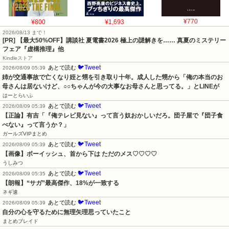
¥800
¥1,693
¥770
2026/08/13 まで！
[PR] 【最大50%OFF】講談社 夏電書2026 極上の謎解きを…… 真夏のミステリー
フェア『虚構推理』他
Kindleストア
🐦Tweet
あとで読む
2026/08/09 05:39
姉が交通事故で亡くなり姪と甥を引き取り十年。成人した甥から「俺の本当のお
母さんは居ないけど、○○ちゃんが今の大事なお母さんと思ってる。」とLINEが
はーとらいふ
🐦Tweet
あとで読む
2026/08/09 05:39
【正論】有吉「『俺テレビ見ない』って言う奴おかしいだろ。団子屋で『団子食
べない』って言うか？」
ガールズVIPまとめ
🐦Tweet
あとで読む
2026/08/09 05:39
【画像】ボーイッシュ、首から下は ただのメス♡♡♡♡
うしみつ
🐦Tweet
あとで読む
2026/08/09 05:35
【朗報】“サガ”最高傑作、18%が一致する
ネギ速
🐦Tweet
あとで読む
2026/08/09 05:39
自分の心を守るために無理矢理思っていたこと
まとめブレイド