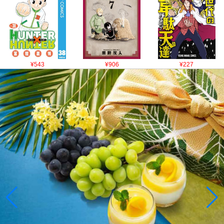
¥543
¥906
¥227