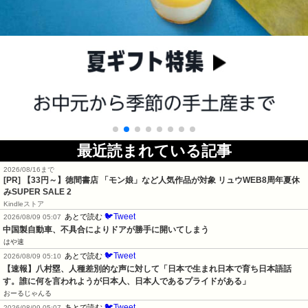
最近読まれている記事
2026/08/16まで
[PR]
【33円～】徳間書店 「モン娘」など人気作品が対象 リュウWEB8周年夏休
みSUPER SALE 2
Kindleストア
🐦Tweet
あとで読む
2026/08/09 05:07
中国製自動車、不具合によりドアが勝手に開いてしまう
はや速
🐦Tweet
あとで読む
2026/08/09 05:10
【速報】八村塁、人種差別的な声に対して「日本で生まれ日本で育ち日本語話
す。誰に何を言われようが日本人、日本人であるプライドがある」
おーるじゃんる
🐦Tweet
あとで読む
2026/08/09 05:07