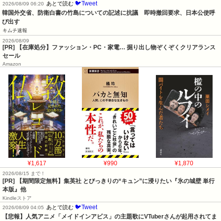
🐦Tweet
あとで読む
2026/08/09 06:20
韓国外交省、防衛白書の竹島についての記述に抗議　即時撤回要求、日本公使呼
び出す
キムチ速報
2026/08/09
[PR] 【在庫処分】ファッション・PC・家電… 掘り出し物ぞくぞくクリアランス
セール
Amazon
¥1,617
¥990
¥1,870
2026/08/15 まで！
[PR] 【期間限定無料】集英社 とびっきりの“キュン”に浸りたい『氷の城壁 単行
本版』他
Kindleストア
🐦Tweet
あとで読む
2026/08/09 04:05
【悲報】人気アニメ「メイドインアビス」の主題歌にVTuberさんが起用されてま