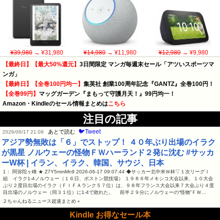
¥39,980
→ ¥31,980
¥14,980
→ ¥11,980
¥12,980
→ ¥9,980
【最終日】【最大50%還元】
3日間限定 マンガ毎週末セール「アツいスポーツマ
ンガ」
【最終日】【全巻100円均一】
集英社 創業100周年記念『GANTZ』全巻100円！
【全巻99円】
マッグガーデン『まもって守護月天！』99円均一！
Amazon・Kindleのセール情報まとめは
こちら
注目の記事
🐦Tweet
あとで読む
2026/06/17 21:09
アジア勢無敗は「６」でストップ！ ４０年ぶり出場のイラク
が黒星 ノルウェーの怪物ＦＷハーランド２発に沈む #サッカ
ーW杯 | イラン、イラク、韓国、サウジ、日本
1： 阿弥陀ヶ峰 ★ Z7Y5mmMn9 2026-06-17 09:07:44 ◆サッカー北中米Ｗ杯▽１次リーグＩ
組 イラク1-4ノルウェー（１６日、ボストン競技場） １９８６年メキシコ大会以来、１０大会
ぶり２度目出場のイラク（ＦＩＦＡランク５７位）は、９８年フランス大会以来７大会ぶり４度
目出場のノルウェー（同３１位）に1-4で敗れた。 前半２９分にノルウェーの“怪物”ＦＷ…
２ちゃんねるニュース超速まとめ＋
Kindle お得なセール本