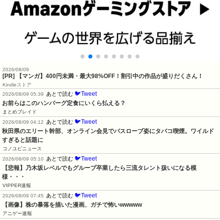
2026/08/09
[PR] 【マンガ】400円未満・最大98%OFF！割引中の作品が盛りだくさん！
Kindleストア
🐦Tweet
あとで読む
2026/08/09 05:39
お前らはこのハンバーグ定食にいくら払える？
まとめブレイド
🐦Tweet
あとで読む
2026/08/09 04:12
秋田県のエリート幹部、オンライン会見でバスローブ姿にタバコ喫煙。ワイルド
すぎると話題に
コノユビニュース
🐦Tweet
あとで読む
2026/08/09 05:10
【悲報】乃木坂レベルでもグループ卒業したら三流タレント扱いになる模
様・・・
VIPPER速報
🐦Tweet
あとで読む
2026/08/09 07:45
【画像】株の暴落を描いた漫画、ガチで怖いwwwww
アニゲー速報