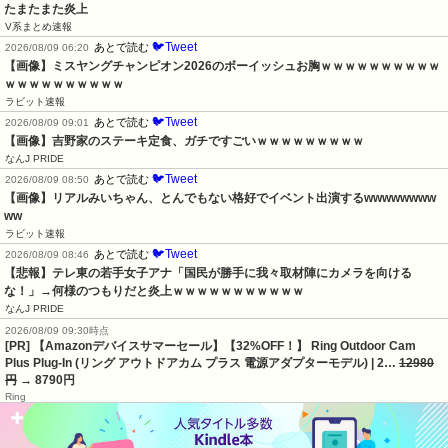
たまたまた炎上
V系まとめ速報
🐦Tweet
あとで読む
2026/08/09 06:20
【画像】ミスヤングチャンピオン2026のボーイッシュお胸ｗｗｗｗｗｗｗｗｗｗ
ｗｗｗｗｗｗｗｗｗｗ
ラビット速報
🐦Tweet
あとで読む
2026/08/09 09:01
【画像】吉野家のステーキ定食、ガチですごいｗｗｗｗｗｗｗｗｗ
なんJ PRIDE
🐦Tweet
あとで読む
2026/08/09 08:50
【画像】リアルみいちゃん、とんでもない格好でイベント出演するwwwwwwww
ww
ラビット速報
🐦Tweet
あとで読む
2026/08/09 08:46
【悲報】テレ東の若手女子アナ「国民が勝手に我々取材陣にカメラを向ける
な！」→何様のつもりだと炎上ｗｗｗｗｗｗｗｗｗｗｗ
なんJ PRIDE
2026/08/09 09:30時点
[PR] 【Amazonデバイスサマーセール】【32%OFF！】 Ring Outdoor Cam
Plus Plug-In (リング アウトドアカム プラス 電源アダプターモデル) | 2…
12980
円
→ 8790円
Ring