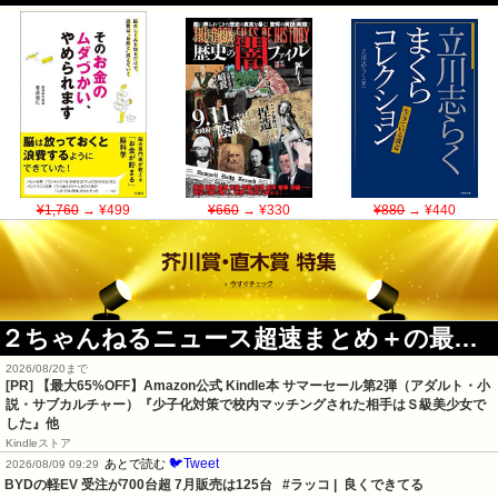
¥1,760
→ ¥499
¥660
→ ¥330
¥880
→ ¥440
２ちゃんねるニュース超速まとめ＋の最新記事
2026/08/20まで
[PR]
【最大65%OFF】Amazon公式 Kindle本 サマーセール第2弾（アダルト・小
説・サブカルチャー）『少子化対策で校内マッチングされた相手はＳ級美少女で
した』他
Kindleストア
🐦Tweet
あとで読む
2026/08/09 09:29
BYDの軽EV 受注が700台超 7月販売は125台   #ラッコ |  良くできてる