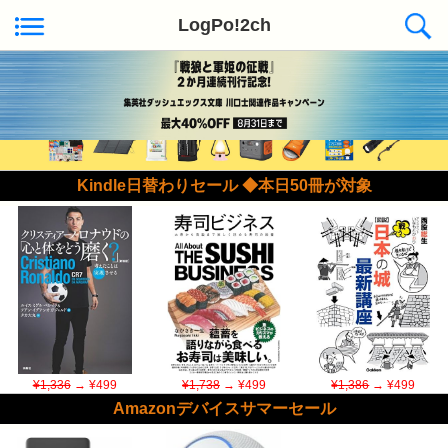
LogPo!2ch
Kindle日替わりセール ◆本日50冊が対象
¥1,336
→ ¥499
¥1,738
→ ¥499
¥1,386
→ ¥499
Amazonデバイスサマーセール