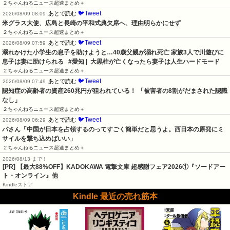
２ちゃんねるニュース超速まとめ＋
🐦Tweet
あとで読む
2026/08/09 08:09
米グラス大使、広島と長崎の平和式典欠席へ、理由明らかにせず
２ちゃんねるニュース超速まとめ＋
🐦Tweet
あとで読む
2026/08/09 07:59
溺れかけた小学生の息子を助けようと…40歳父親が溺れ死亡 家族3人で川遊びに 
息子は妻に助けられる   #愛知 |  大黒柱が亡くなったら妻子は人生ハードモード
２ちゃんねるニュース超速まとめ＋
🐦Tweet
あとで読む
2026/08/09 07:49
認知症の高齢者の資産260兆円が狙われている！ 「被害者の8割がだまされた認識
なし」
２ちゃんねるニュース超速まとめ＋
🐦Tweet
あとで読む
2026/08/09 06:29
パさん「中国が日本を占領するのってすごく簡単だと思うよ。西日本の原発にミ
サイルを撃ち込めばいい」
２ちゃんねるニュース超速まとめ＋
2026/08/13 まで！
[PR] 【最大88%OFF】KADOKAWA 電撃文庫 超感謝フェア2026①『ソードアー
ト・オンライン』他
Kindleストア
Kindle 最近の売れ筋本