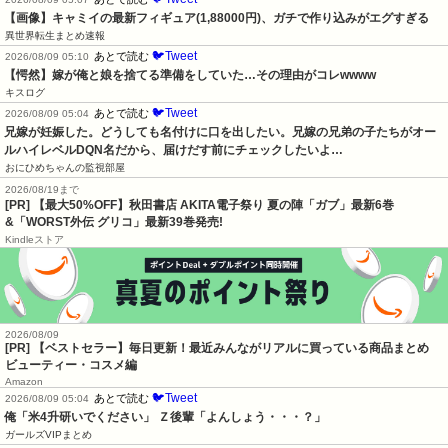
【画像】キャミイの最新フィギュア(1,88000円)、ガチで作り込みがエグすぎる
異世界転生まとめ速報
🐦Tweet
あとで読む
2026/08/09 05:10
【愕然】嫁が俺と娘を捨てる準備をしていた…その理由がコレwwww
キスログ
🐦Tweet
あとで読む
2026/08/09 05:04
兄嫁が妊娠した。どうしても名付けに口を出したい。兄嫁の兄弟の子たちがオー
ルハイレベルDQN名だから、届けだす前にチェックしたいよ…
おにひめちゃんの監視部屋
2026/08/19まで
[PR] 【最大50%OFF】秋田書店 AKITA電子祭り 夏の陣「ガブ」最新6巻
&「WORST外伝 グリコ」最新39巻発売!
Kindleストア
2026/08/09
[PR] 【ベストセラー】毎日更新！最近みんながリアルに買っている商品まとめ
ビューティー・コスメ編
Amazon
🐦Tweet
あとで読む
2026/08/09 05:04
俺「米4升研いでください」 Ｚ後輩「よんしょう・・・？」
ガールズVIPまとめ