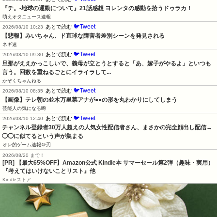
『チ。-地球の運動について』21話感想 ヨレンタの感動を拾うドゥラカ！
萌えオタニュース速報
🐦Tweet
あとで読む
2026/08/10 10:23
【悲報】みいちゃん、ド直球な障害者差別シーンを発見される
ネギ速
🐦Tweet
あとで読む
2026/08/10 09:30
旦那がええかっこしいで、義母が立とうとすると「あ、嫁子がやるよ」といつも
言う。回数を重ねるごとにイライラして...
かぞくちゃんねる
🐦Tweet
あとで読む
2026/08/10 08:35
【画像】テレ朝の並木万里菜アナが●●の形を丸わかりにしてしまう
芸能人の気になる噂
🐦Tweet
あとで読む
2026/08/10 12:40
チャンネル登録者30万人超えの人気女性配信者さん、まさかの完全顔出し配信→
◯◯に似てるという声が集まる
オレ的ゲーム速報＠刃
2026/08/20 まで！
[PR]
【最大65%OFF】Amazon公式 Kindle本 サマーセール第2弾（趣味・実用）
『考えてはいけないことリスト』他
Kindleストア