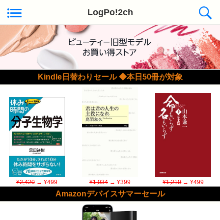
LogPo!2ch
Kindle日替わりセール ◆本日50冊が対象
¥2,420
→ ¥499
¥1,034
→ ¥399
¥1,210
→ ¥499
Amazonデバイスサマーセール