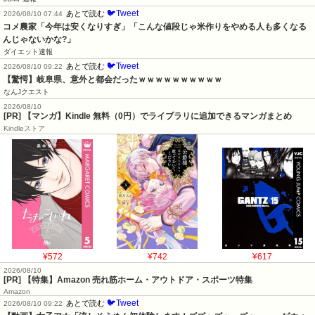
🐦Tweet
あとで読む
2026/08/10 07:44
コメ農家「今年は安くなりすぎ」「こんな値段じゃ米作りをやめる人も多くなる
んじゃないかな?」
ダイエット速報
🐦Tweet
あとで読む
2026/08/10 09:22
【驚愕】岐阜県、意外と都会だったｗｗｗｗｗｗｗｗｗｗ
なんJクエスト
2026/08/10
[PR] 【マンガ】Kindle 無料（0円）でライブラリに追加できるマンガまとめ
Kindleストア
¥572
¥742
¥617
2026/08/10
[PR] 【特集】Amazon 売れ筋ホーム・アウトドア・スポーツ特集
Amazon
🐦Tweet
あとで読む
2026/08/10 09:22