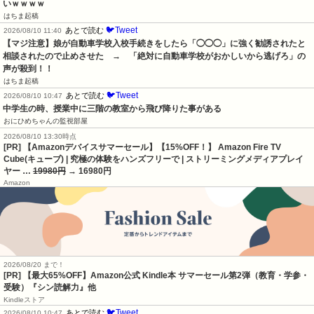
いｗｗｗｗ
はちま起稿
🐦Tweet
あとで読む
2026/08/10 11:40
【マジ注意】娘が自動車学校入校手続きをしたら「◯◯◯」に強く勧誘されたと
相談されたので止めさせた　→　「絶対に自動車学校がおかしいから逃げろ」の
声が殺到！！
はちま起稿
🐦Tweet
あとで読む
2026/08/10 10:47
中学生の時、授業中に三階の教室から飛び降りた事がある
おにひめちゃんの監視部屋
2026/08/10 13:30時点
[PR] 【Amazonデバイスサマーセール】【15%OFF！】 Amazon Fire TV
Cube(キューブ) | 究極の体験をハンズフリーで | ストリーミングメディアプレイ
ヤー …
19980円
→ 16980円
Amazon
2026/08/20 まで！
[PR]
【最大65%OFF】Amazon公式 Kindle本 サマーセール第2弾（教育・学参・
受験）『シン読解力』他
Kindleストア
🐦Tweet
あとで読む
2026/08/10 10:47