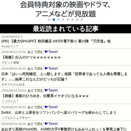
最近読まれている記事
2026/09/05まで
[PR]
【最大50%OFF】秋田書店 AKITA電子祭り 夏の陣 『刃牙道』他
Kindleストア
🐦Tweet
あとで読む
2026/08/10 10:50
【画像】白人のケツｗｗｗｗｗｗｗｗ
ラビット速報
🐦Tweet
あとで読む
2026/08/10 09:00
日本「はいっ死刑確定、ぶっ殺します」他国「犯罪者であっても人権を尊重しま
す」→…結果これなんだがどっちが正論？
カオスちゃんねる
🐦Tweet
あとで読む
2026/08/10 09:00
【画像】最新のひろゆき、白髪系イケオジになるｗｗｗ
ここぴょん！
🐦Tweet
あとで読む
2026/08/10 09:00
DeNA、山本と上茶谷をソフトバンクへ送りパリーグを終わらしてしまう
ってなんじぇですかー
🐦Tweet
あとで読む
2026/08/10 09:00
あおぎり高校のviviON、ASMR大手V事務所けもみみりふれっ！を事実上傘下に