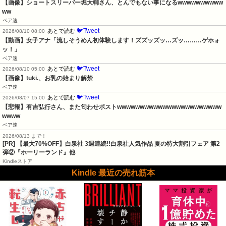
【画像】ショートスリーバー堀大輔さん、とんでもない事になるwwwwwwwwww
ww
ベア速
🐦Tweet
あとで読む
2026/08/10 08:00
【動画】女子アナ「流しそうめん初体験します！ズズッズッ…ズッ………ゲホォ
ッ！」
ベア速
🐦Tweet
あとで読む
2026/08/10 05:00
【画像】tuki.、お乳の始まり解禁
ベア速
🐦Tweet
あとで読む
2026/08/07 15:00
【悲報】有吉弘行さん、また匂わせポストwwwwwwwwwwwwwwwwwwwwwww
wwww
ベア速
2026/08/13 まで！
[PR]
【最大70%OFF】白泉社 3週連続!!白泉社人気作品 夏の特大割引フェア 第2
弾②『ホーリーランド』他
Kindleストア
Kindle 最近の売れ筋本