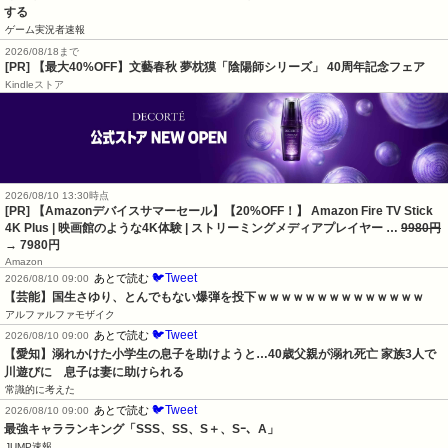
する
ゲーム実況者速報
2026/08/18まで
[PR] 【最大40%OFF】文藝春秋 夢枕獏「陰陽師シリーズ」 40周年記念フェア
Kindleストア
2026/08/10 13:30時点
[PR] 【Amazonデバイスサマーセール】【20%OFF！】 Amazon Fire TV Stick
4K Plus | 映画館のような4K体験 | ストリーミングメディアプレイヤー …
9980円
→ 7980円
Amazon
🐦Tweet
あとで読む
2026/08/10 09:00
【芸能】国生さゆり、とんでもない爆弾を投下ｗｗｗｗｗｗｗｗｗｗｗｗｗｗ
アルファルファモザイク
🐦Tweet
あとで読む
2026/08/10 09:00
【愛知】溺れかけた小学生の息子を助けようと…40歳父親が溺れ死亡 家族3人で
川遊びに　息子は妻に助けられる
常識的に考えた
🐦Tweet
あとで読む
2026/08/10 09:00
最強キャラランキング「SSS、SS、S＋、Sｰ、A」
JUMP速報