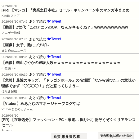
2026/08/10
[PR] 【マンガ】『実業之日本社』セール・キャンペーン中のマンガ本まとめ
Kindleストア
🐦Tweet
あとで読む
2026/08/10 07:45
【動画】Z世代「このアニメのOP、なんかキモくね？」wwwwwwwwwwww
アニゲー速報
🐦Tweet
あとで読む
2026/08/10 07:44
【画像】女子、陰にブチギレ
まとめたニュース
🐦Tweet
あとで読む
2026/08/10 08:35
【画像】磯山さやかの経験人数ｗｗｗｗｗｗｗｗｗｗｗｗｗｗｗｗｗｗ
不思議.net
🐦Tweet
あとで読む
2026/08/10 09:30
【悲報】最近のキッズ、『ドラゴンボール』の名場面「だから滅びた」の意味が
理解できず「◯◯◯◯！」だと怒ってしまう…
はちま起稿
🐦Tweet
あとで読む
2026/08/10 09:30
【Vtuber】めあたむのマネージャーブログやば
Vtuberまとめるよ～ん
2026/08/10
[PR] 【在庫処分】ファッション・PC・家電… 掘り出し物ぞくぞくクリアランス
セール
Amazon