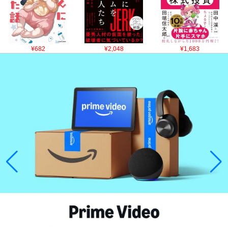
¥682
¥2,048
¥1,683