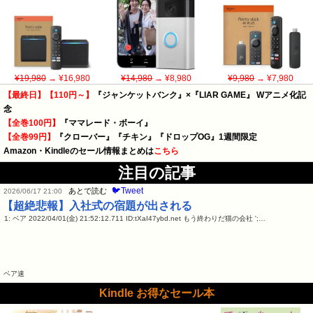
¥19,980
→ ¥16,980
¥14,980
→ ¥8,980
¥9,980
→ ¥7,980
【最終日】【110円～】
『ジャンケットバンク』×『LIAR GAME』 Wアニメ化記
念
【全巻100円】
『ママレード・ボーイ』
【全巻99円】
『クローバー』『チキン』『ドロップOG』1週間限定
Amazon・Kindleのセール情報まとめは
こちら
注目の記事
🐦Tweet
あとで読む
2026/06/17 21:00
【超絶悲報】入社式の宿題が出される
1: ベア 2022/04/01(金) 21:52:12.711 ID:tXaI47ybd.net もう終わりだ猫の会社 ';…
ベア速
Kindle お得なセール本