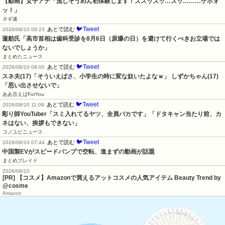
【動画】女子アナ「流しそうめん初体験します！ズズッズッ…ズッ………ゲホォ
ッ！」
ネギ速
🐦Tweet
あとで読む
2026/08/10 09:23
蓮舫氏「高市首相は歯科受診を8月6日（原爆の日）を避けて行くべきお立場では
ないでしょうか」
まとめたニュース
🐦Tweet
あとで読む
2026/08/10 09:00
スネ夫(17)「そういえばさ、小学生の時に変な奴いたよなｗ」 しずかちゃん(17)
「思い出させないで」
ああ言えばForYou
🐦Tweet
あとで読む
2026/08/10 11:09
彫り師YouTuber「スミ入れてるヤツ、全員バカです」「ドタキャン当たり前、カ
ネはない、挨拶もできない」
コノユビニュース
🐦Tweet
あとで読む
2026/08/10 07:44
中国製EVがスピードバンプで空転、進まずの動画が話題
まとめブレイド
2026/08/10
[PR] 【コスメ】Amazonで買えるアットコスメの人気アイテム Beauty Trend by
@cosme
Amazon