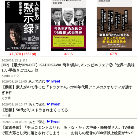
¥1,870 (+561pt)
¥886
¥770
2026/08/13 まで！
[PR] 【最大50%OFF】KADOKAWA 簡単!美味い!レシピ本フェア②『世界一美味
しい手抜きごはん』他
Kindleストア
🐦Tweet
あとで読む
2026/08/10 11:05
【動画】素人がAIで作った「ドラクエ4」の90年代風アニメのクオリティが凄す
ぎる件
えび通
🐦Tweet
あとで読む
2026/08/10 10:47
【朗報】50代がリストラされまくってる
ネギ速
🐦Tweet
あとで読む
2026/08/10 08:30
【放送事故】「チョコミントよりも　あ・な・た」の声優・降幡愛さん、TV番組
で巨大落とし穴に落とされてしまう　→　お前らの想像の300倍以上絵面がヤバ