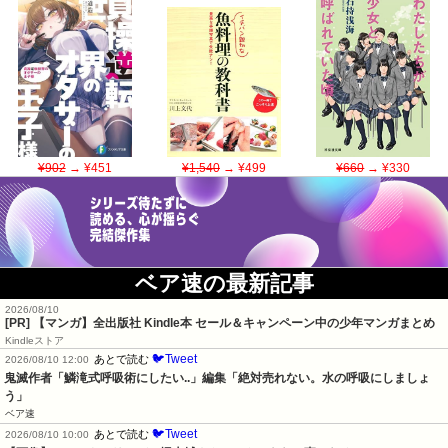
¥902
→ ¥451
¥1,540
→ ¥499
¥660
→ ¥330
ベア速の最新記事
2026/08/10
[PR] 【マンガ】全出版社 Kindle本 セール＆キャンペーン中の少年マンガまとめ
Kindleストア
🐦Tweet
あとで読む
2026/08/10 12:00
鬼滅作者「鱗滝式呼吸術にしたい..」編集「絶対売れない。水の呼吸にしましょ
う」
ベア速
🐦Tweet
あとで読む
2026/08/10 10:00