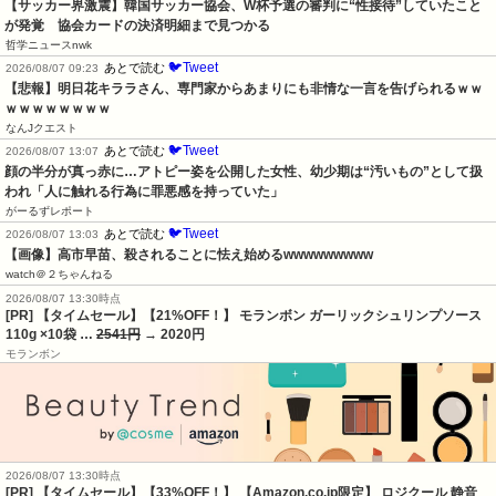
【サッカー界激震】韓国サッカー協会、W杯予選の審判に“性接待”していたこと
が発覚　協会カードの決済明細まで見つかる
哲学ニュースnwk
🐦Tweet
あとで読む
2026/08/07 09:23
【悲報】明日花キララさん、専門家からあまりにも非情な一言を告げられるｗｗ
ｗｗｗｗｗｗｗｗ
なんJクエスト
🐦Tweet
あとで読む
2026/08/07 13:07
顔の半分が真っ赤に…アトピー姿を公開した女性、幼少期は“汚いもの”として扱
われ「人に触れる行為に罪悪感を持っていた」
がーるずレポート
🐦Tweet
あとで読む
2026/08/07 13:03
【画像】高市早苗、殺されることに怯え始めるwwwwwwwww
watch＠２ちゃんねる
2026/08/07 13:30時点
[PR] 【タイムセール】【21%OFF！】 モランボン ガーリックシュリンプソース
110g ×10袋 …
2541円
→ 2020円
モランボン
2026/08/07 13:30時点
[PR] 【タイムセール】【33%OFF！】 【Amazon.co.jp限定】 ロジクール 静音