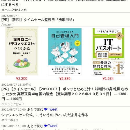
にするべき」
ガールズVIPまとめ
2026/08/07
[PR] 【割引】タイムセール監視所『洗濯用品』
Amazon
¥2,200
¥2,889
¥1,634
2026/08/07 13:30時点
[PR] 【タイムセール】【20%OFF！】 ポンッとなめこ汁！ 味噌汁の具 乾燥 なめ
こ わかめ 高野豆腐 40g 国内製造 【賞味期限２０２６年１０月３１日】 …
1380
円
→ 1100円
ポンッとごはん！
🐦Tweet
あとで読む
2026/08/07 10:00
シャウエッセン公式、こういうのでいいんだよ丼を作る
ネラーボイス
🐦Tweet
あとで読む
2026/08/07 10:00