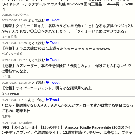
ワイヤレス トラックボール マウス 無線 M575SPd 国内正規品 …
7828円
→ 5280
円
Logicool(ロジクール)
🐦Tweet
あとで読む
2026/08/07 13:00
【地獄】タイミー主婦さん、名店のうどん屋で働くことになるも店員のジジイ2人
からとんでもない◯◯◯をされてしまう…　「タイミーいじめはマジである」
はちま起稿
🐦Tweet
あとで読む
2026/08/07 12:25
【悲報】オキニの嬢に70回以上通ったらｗｗｗｗｗｗｗｗｗwwww
バズッター速報
🐦Tweet
あとで読む
2026/08/07 12:27
【悲報】カズレーザー、車の任意保険に「強制しろよ」「保険にも入れないヤツ
は運転すんなよ」
ネギ速
🐦Tweet
あとで読む
2026/08/07 12:16
【悲報】サイバーエージェント、明らかな顔採用で炎上
なんJ PRIDE
🐦Tweet
あとで読む
2026/08/07 11:18
とにかく協調性がないAさん。Aさんが休んだフォローで皆が残業する羽目になっ
てるのに定時退社
鬼女梅
2026/08/07 13:30時点
[PR] 【タイムセール】【18%OFF！】 Amazon Kindle Paperwhite (16GB) 7イ
ンチディスプレイ、色調調節ライト、12週間持続バッテリー、広告なし、ブラッ