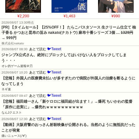
¥2,200
¥1,463
¥990
2026/08/07 13:30時点
[PR] 【タイムセール】【25%OFF！】 たらこパスタソース 生クリーム仕立て 柚
子香る かつおと昆布の旨み nakato(ナカトウ) 麻布十番シリーズ 3個 …
1329円
→ 999円
株式会社nakato
🐦Tweet
あとで読む
2026/08/07 08:30
ジャンプX公式さん、絶対にブロックしてはいけない人をブロックしてしま
う・・・
オレ的ゲーム速報＠刃
🐦Tweet
あとで読む
2026/08/07 10:20
【悲報】外国人の医療費未払いが多すぎたので病院が外国人の治療を断るように
なってしまう
ネギ速
🐦Tweet
あとで読む
2026/08/07 09:47
【悲報】福田雄一さん「新ケロロに福田組が出ます！」→爆死 ちいかわの監督
「原作に忠実に」→爆売れｗｗｗｗｗｗｗｗｗｗ
なんJクエスト
🐦Tweet
あとで読む
2026/08/07 12:30
【動画】大阪府警のおっさん射殺映像が公開される。当然のように無抵抗だった
ことが発覚
痛いニュース(ﾉ∀`)