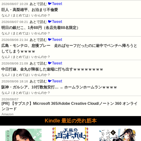
🐦Tweet
あとで読む
2026/08/07 10:29
巨人・高梨雄平、お泊まり不倫愛
なんJ（まとめては）いかんのか？
🐦Tweet
あとで読む
2026/08/07 08:21
明日の銀だこ、1舟88円（各店先着88名限定）
なんJ（まとめては）いかんのか？
🐦Tweet
あとで読む
2026/08/06 21:34
広島・モンテロ、怠慢プレー　走ればセーフだったのに途中でベンチへ帰ろうと
してしまうｗｗｗｗ
なんJ（まとめては）いかんのか？
🐦Tweet
あとで読む
2026/08/06 21:09
中日打線、金丸が降板した途端に打ち出すｗｗｗｗｗｗｗｗ
なんJ（まとめては）いかんのか？
🐦Tweet
あとで読む
2026/08/06 18:16
阪神・ガルシア、10打数無安打… → ホームランホームランｗｗｗｗ
なんJ（まとめては）いかんのか？
2026/08/07
[PR] 【サブスク】Microsoft 365/Adobe Creative Cloud/ノートン 360 オンライ
ンコード
Amazon
Kindle 最近の売れ筋本