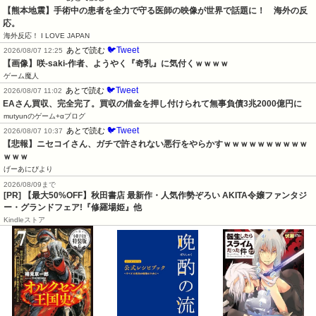
【熊本地震】手術中の患者を全力で守る医師の映像が世界で話題に！　海外の反
応。
海外反応！ I LOVE JAPAN
🐦Tweet
あとで読む
2026/08/07 12:25
【画像】咲-saki-作者、ようやく『奇乳』に気付くｗｗｗｗ
ゲーム魔人
🐦Tweet
あとで読む
2026/08/07 11:02
EAさん買収、完全完了。買収の借金を押し付けられて無事負債3兆2000億円に
mutyunのゲーム+αブログ
🐦Tweet
あとで読む
2026/08/07 10:37
【悲報】ニセコイさん、ガチで許されない悪行をやらかすｗｗｗｗｗｗｗｗｗｗ
ｗｗｗ
げーあにびより
2026/08/09まで
[PR] 【最大50%OFF】秋田書店 最新作・人気作勢ぞろい AKITA令嬢ファンタジ
ー・グランドフェア!『修羅場姫』他
Kindleストア