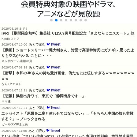
2026/08/16 まで！
[PR] 【期間限定無料】集英社 りぼん9月号配信記念『さよならミニスカート』他
Kindleストア
🐦Tweet
あとで読む
2026/08/07 10:00
【動画】ショートスリーパー堀大輔さん、対面で高須幹弥氏にガチギレ 思ったよ
りも空気がヤバいことに・・・
オレ的ゲーム速報＠刃
🐦Tweet
あとで読む
2026/08/07 08:38
【衝撃】令和のJKさんの待ち受け画像、俺たちには眩しすぎるｗｗｗｗｗｗｗｗ
ｗｗ
なんJクエスト
🐦Tweet
あとで読む
2026/08/07 12:31
【悲報】浜松出身ワイ、東京で「静岡出身です…」
ネギ速
🐦Tweet
あとで読む
2026/08/07 12:21
エッセイスト「原爆を二度と使わせてはならない」→「もちろん中国の核も非難
する？」→ブロックされる
ガールズVIPまとめ
🐦Tweet
あとで読む
2026/08/07 11:56
れいわ信者「“れいわ信者”や“れいわ知能”といった表現は差別的。放送禁止用語