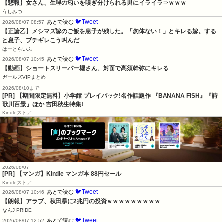
【悲報】女さん、生理の匂いを嗅ぎ分けられる男にイライラ⇒ｗｗｗ
うしみつ
🐦Tweet
あとで読む
2026/08/07 08:57
【正論乙】メシマズ嫁のご飯を息子が残した。「勿体ない！」とキレる嫁。する
と息子、ブチギレこう叫んだ
はーとらいふ
🐦Tweet
あとで読む
2026/08/07 10:45
【動画】ショートスリーパー堀さん、対面で高須幹弥にキレる
ガールズVIPまとめ
2026/08/10まで
[PR] 【期間限定無料】小学館 プレイバック!名作話題作 『BANANA FISH』『詩
歌川百景』ほか 吉田秋生特集!
Kindleストア
2026/08/07
[PR] 【マンガ】Kindle マンガ本 88円セール
Kindleストア
🐦Tweet
あとで読む
2026/08/07 10:46
【朗報】アラブ、秋田県に2兆円の投資ｗｗｗｗｗｗｗｗｗ
なんJ PRIDE
🐦Tweet
あとで読む
2026/08/07 12:52