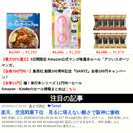
¥2,737
→ ¥2,283
¥1,331
→ ¥1,209
¥1,980
→ ¥1,674
【最大50%還元】
3日間限定 Amazon公式マンガ毎週末セール「アツいスポーツ
マンガ」
【全巻100円均一】
集英社 創業100周年記念『GANTZ』全巻100円キャンペー
ン！
【全巻11円】
極！単行本シリーズ 11円均一セール
Amazon・Kindleのセール情報まとめは
こちら
注目の記事
🐦Tweet
あとで読む
2026/06/17 20:55
楽天、交流戦最下位 見るに堪えない酷さで阪神に惨敗
845:名無しさん 2026/06/17(水) 20:31:44.217 ID:L0yfjTQIn 何だこのチーム… 848:名無しさん
2026/06/17(水) 20:31:44.626 ID:VyKhzQc3O 流石にひどすぎるやろ… 855:名無しさん
2026/06/17(水) 20:31:45.585 ID:0khofC7eu 楽天さん……