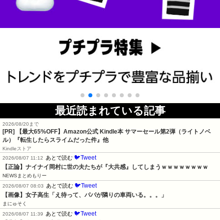
最近読まれている記事
2026/08/20まで
[PR]
【最大65%OFF】Amazon公式 Kindle本 サマーセール第2弾（ライトノベ
ル）『転生したらスライムだった件』他
Kindleストア
🐦Tweet
あとで読む
2026/08/07 11:12
【正論】ナイナイ岡村に世の夫たちが『大共感』してしまうｗｗｗｗｗｗｗｗ
NEWSまとめもりー
🐦Tweet
あとで読む
2026/08/07 08:03
【画像】女子高生「え待って、パパが隣りの車両いる。。。」
まにゅそく
🐦Tweet
あとで読む
2026/08/07 11:39