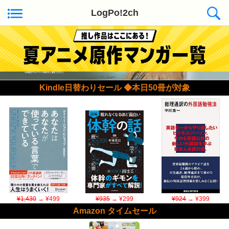
LogPo!2ch
Kindle日替わりセール ◆本日50冊が対象
¥1,430
→ ¥499
¥935
→ ¥299
¥924
→ ¥399
Amazon タイムセール