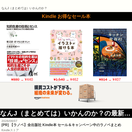
なんJ（まとめては）いかんのか？
Kindle お得なセール本
¥880
→ ¥440
¥1,540
→ ¥462
¥814
→ ¥407
なんJ（まとめては）いかんのか？の最新記事
2026/08/07
[PR] 【ラノベ】全出版社 Kindle本 セール＆キャンペーン中のラノベまとめ
Kindleストア