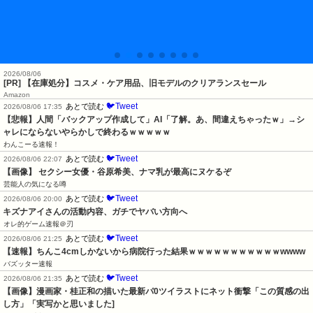
2026/08/06
[PR] 【在庫処分】コスメ・ケア用品、旧モデルのクリアランスセール
Amazon
🐦Tweet
あとで読む
2026/08/06 17:35
【悲報】人間「バックアップ作成して」AI「了解。あ、間違えちゃったｗ」→シ
ャレにならないやらかしで終わるｗｗｗｗｗ
わんこーる速報！
🐦Tweet
あとで読む
2026/08/06 22:07
【画像】 セクシー女優・谷原希美、ナマ乳が最高にヌケるぞ
芸能人の気になる噂
🐦Tweet
あとで読む
2026/08/06 20:00
キズナアイさんの活動内容、ガチでヤバい方向へ
オレ的ゲーム速報＠刃
🐦Tweet
あとで読む
2026/08/06 21:25
【速報】ちんこ4cmしかないから病院行った結果ｗｗｗｗｗｗｗｗｗｗｗwwww
バズッター速報
🐦Tweet
あとで読む
2026/08/06 21:35
【画像】漫画家・桂正和の描いた最新パ0ツイラストにネット衝撃「この質感の出
し方」「実写かと思いました]