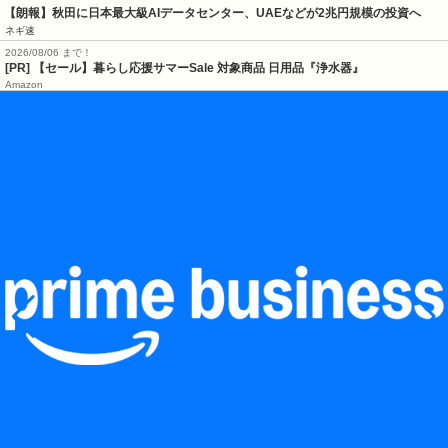
【朗報】秋田に日本最大級AIデータセンター、UAEなどが2兆円規模の投資へ
ネギ速
2026/08/06 まで！
[PR]
【セール】暮らし応援サマーSale 対象商品 日用品『浄水器』
Amazon