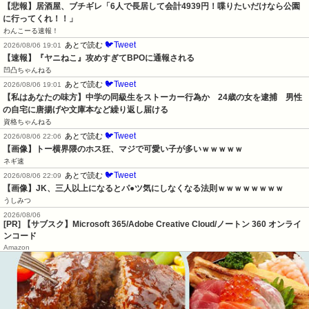
【悲報】居酒屋、ブチギレ「6人で長居して会計4939円！喋りたいだけなら公園
に行ってくれ！！」
わんこーる速報！
🐦Tweet
あとで読む
2026/08/06 19:01
【速報】『ヤニねこ』攻めすぎてBPOに通報される
凹凸ちゃんねる
🐦Tweet
あとで読む
2026/08/06 19:01
【私はあなたの味方】中学の同級生をストーカー行為か　24歳の女を逮捕　男性
の自宅に唐揚げや文庫本など繰り返し届ける
資格ちゃんねる
🐦Tweet
あとで読む
2026/08/06 22:06
【画像】トー横界隈のホス狂、マジで可愛い子が多いｗｗｗｗｗ
ネギ速
🐦Tweet
あとで読む
2026/08/06 22:09
【画像】JK、三人以上になるとパ●ツ気にしなくなる法則ｗｗｗｗｗｗｗｗ
うしみつ
2026/08/06
[PR] 【サブスク】Microsoft 365/Adobe Creative Cloud/ノートン 360 オンライ
ンコード
Amazon