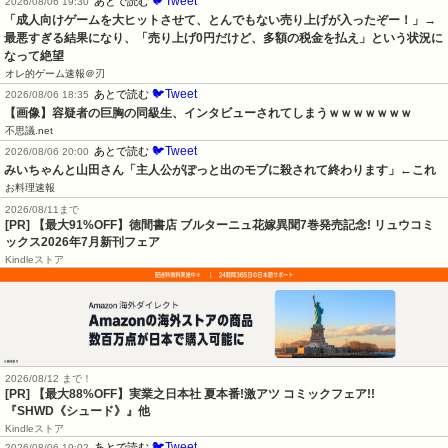
🐦Tweet
あとで読む
2026/08/06 19:30
「成人向けゲームを大ヒットさせて、とんでもない売り上げが入ったぞー！」→
最悪すぎる結果になり、「売り上げ0円だけど、多額の税金を払え」という状況に
なって絶望
オレ的ゲーム速報＠刃
🐦Tweet
あとで読む
2026/08/06 18:35
【画像】容疑者の巨胸の同級生、インタビューされてしまうｗｗｗｗｗｗｗ
不思議.net
🐦Tweet
あとで読む
2026/08/06 20:00
みいちゃんと山田さん「主人公がぽっと出のモブに殺されて終わります」←これ
お料理速報
2026/08/11まで
[PR] 【最大91%OFF】徳間書店 ブルターニュ花嫁異聞7巻発売記念! リュウコミ
ックス2026年7月新刊フェア
Kindleストア
2026/08/12 まで！
[PR] 【最大88%OFF】実業之日本社 夏本番!激アツ コミックフェア!!
『SHWD《シュード》』他
Kindleストア
🐦Tweet
あとで読む
2026/08/06 19:02