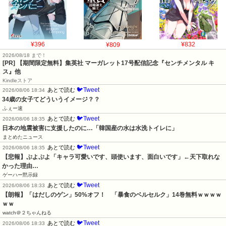
¥396
¥809
¥832
2026/08/18 まで！
[PR] 【期間限定無料】集英社 マーガレット17号配信記念『センチメンタル キ
ス』他
Kindleストア
🐦Tweet
あとで読む
2026/08/06 18:34
34歳の女子てどういうイメージ？？
ふぇー速
🐦Tweet
あとで読む
2026/08/06 18:35
日本の地震被害に支援したのに…「韓国産の水は水洗トイレに」
まとめたニュース
🐦Tweet
あとで読む
2026/08/06 18:35
【悲報】ぷよぷよ「キャラ可愛いです、頭使います、面白いです」←天下取れな
かった理由…
ゲーハー黙示録
🐦Tweet
あとで読む
2026/08/06 18:33
【朗報】「はだしのゲン」50%オフ！　「暴食のベルセルク」14巻無料ｗｗｗｗ
ｗｗ
watch＠２ちゃんねる
🐦Tweet
あとで読む
2026/08/06 18:33