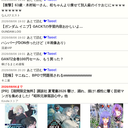
【衝撃】63歳・木村祐一さん、松ちゃんより痩せて別人級のイケおじにｗｗｗｗ
ｗｗｗｗｗｗ
なんJクエスト
🐦Tweet
あとで読む
2026/08/06 19:02
【ガンダム イニブ】GACKTの学習内容おかしいよ…
GUNDAM.LOG
🐦Tweet
あとで読む
2026/08/06 19:02
ハンバーグDON作ったけど（※画像あり）
流速VIP
🐦Tweet
あとで読む
2026/08/06 19:01
GANTZ全巻100円セール、もう買った？
稼げるまとめ速報
🐦Tweet
あとで読む
2026/08/06 20:20
【悲報】ヤニねこ、BPOで問題視されるwwwwwwwwwww
キニ速
2026/08/06まで
[PR] 【期間限定無料】講談社 夏電書2026 響け、踊れ、描け! 感性に響く芸術マ
ンガを集めました!『昭和元禄落語心中』他
Kindleストア