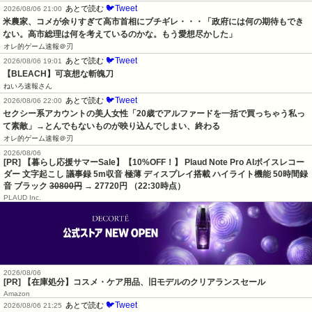
🐦Tweet
あとで読む
2026/08/06 21:00
米農家、コメが余りすぎて高市首相にブチギレ・・・「政府には何の期待もでき
ない。高市総理は何を考えているのかな。もう愛想尽かした」
オレ的ゲーム速報＠刃
🐦Tweet
あとで読む
2026/08/06 19:01
【BLEACH】可哀想な斬魄刀
ねいろ速報さん
🐦Tweet
あとで読む
2026/08/06 22:00
セクシー系アカウントの美人女性「20歳でアルファードを一括で買っちゃう私っ
て素敵」→とんでもないものが映り込んでしまい、終わる
オレ的ゲーム速報＠刃
2026/08/06
[PR] 【暮らし応援サマーSale】【10%OFF！】 Plaud Note Pro AIボイスレコー
ダー 文字起こし 議事録 5m収音 極薄 ディスプレイ搭載 ハイライト機能 50時間録
音 ブラック
30800円
→ 27720円 （22:30時点）
PLAUD Inc.
2026/08/06
[PR] 【在庫処分】コスメ・ケア用品、旧モデルのクリアランスセール
Amazon
🐦Tweet
あとで読む
2026/08/06 21:25