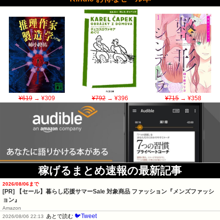
¥619
→ ¥309
¥792
→ ¥396
¥715
→ ¥358
稼げるまとめ速報の最新記事
2026/08/06まで
[PR]
【セール】暮らし応援サマーSale 対象商品 ファッション『メンズファッシ
ョン』
Amazon
🐦Tweet
あとで読む
2026/08/06 22:13