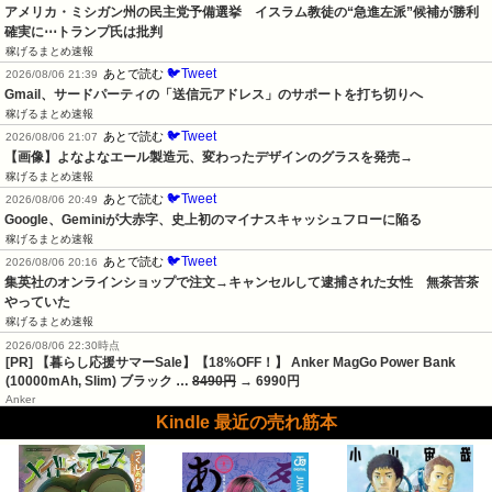
アメリカ・ミシガン州の民主党予備選挙　イスラム教徒の“急進左派”候補が勝利
確実に⋯トランプ氏は批判
稼げるまとめ速報
🐦Tweet
あとで読む
2026/08/06 21:39
Gmail、サードパーティの「送信元アドレス」のサポートを打ち切りへ
稼げるまとめ速報
🐦Tweet
あとで読む
2026/08/06 21:07
【画像】よなよなエール製造元、変わったデザインのグラスを発売→
稼げるまとめ速報
🐦Tweet
あとで読む
2026/08/06 20:49
Google、Geminiが大赤字、史上初のマイナスキャッシュフローに陥る
稼げるまとめ速報
🐦Tweet
あとで読む
2026/08/06 20:16
集英社のオンラインショップで注文→キャンセルして逮捕された女性　無茶苦茶
やっていた
稼げるまとめ速報
2026/08/06 22:30時点
[PR] 【暮らし応援サマーSale】【18%OFF！】 Anker MagGo Power Bank
(10000mAh, Slim) ブラック …
8490円
→ 6990円
Anker
Kindle 最近の売れ筋本