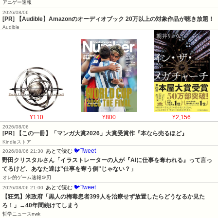
アニゲー速報
2026/08/06
[PR] 【Audible】Amazonのオーディオブック 20万以上の対象作品が聴き放題！
Audible
¥110
¥800
¥2,156
2026/08/06
[PR] 【この一冊】「マンガ大賞2026」大賞受賞作『本なら売るほど』
Kindleストア
🐦Tweet
あとで読む
2026/08/06 21:30
野田クリスタルさん「イラストレーターの人が『AIに仕事を奪われる』って言っ
てるけど、あなた達は"仕事を奪う側"じゃない？」
オレ的ゲーム速報＠刃
🐦Tweet
あとで読む
2026/08/06 21:00
【狂気】米政府「黒人の梅毒患者399人を治療せず放置したらどうなるか見た
ろ！」→40年間続けてしまう
哲学ニュースnwk