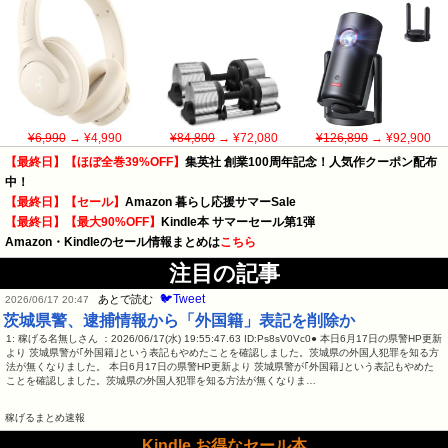
¥6,990
→ ¥4,990
¥84,800
→ ¥72,080
¥126,890
→ ¥92,900
【最終日】【ほぼ全巻39%OFF】
集英社 創業100周年記念！人気作クーポン配布
中！
【最終日】【セール】
Amazon 暮らし応援サマーSale
【最終日】【最大90%OFF】
Kindle本 サマーセール第1弾
Amazon・Kindleのセール情報まとめは
こちら
注目の記事
🐦Tweet
あとで読む
2026/06/17 20:47
茨城県警、逮捕情報から「外国籍」表記を削除か
1: 稼げる名無しさん ：2026/06/17(水) 19:55:47.63 ID:Ps8sV0Vc0● 本日6月17日の県警HP更新
より 茨城県警が｢外国籍｣という表記もやめたことを確認しました。茨城県の外国人犯罪を知る方
法が無くなりました。 本日6月17日の県警HP更新より 茨城県警が｢外国籍｣という表記もやめた
ことを確認しました。茨城県の外国人犯罪を知る方法が無くなりま…
稼げるまとめ速報
Kindle お得なセール本