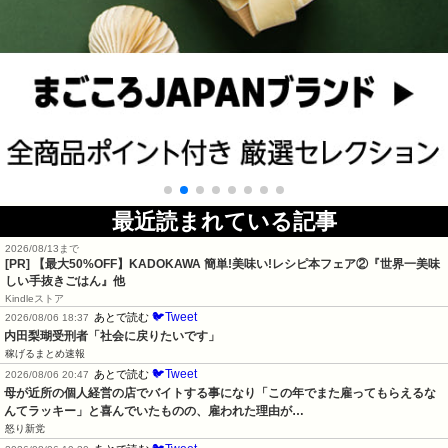
最近読まれている記事
2026/08/13まで
[PR] 【最大50%OFF】KADOKAWA 簡単!美味い!レシピ本フェア②『世界一美味
しい手抜きごはん』他
Kindleストア
🐦Tweet
あとで読む
2026/08/06 18:37
内田梨瑚受刑者「社会に戻りたいです」
稼げるまとめ速報
🐦Tweet
あとで読む
2026/08/06 20:47
母が近所の個人経営の店でバイトする事になり「この年でまた雇ってもらえるな
んてラッキー」と喜んでいたものの、雇われた理由が…
怒り新党