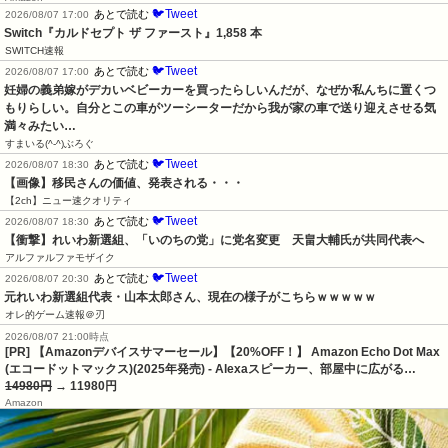
🐦Tweet
あとで読む
2026/08/07 17:00
Switch『カルドセプト ザ ファースト』1,858 本
SWITCH速報
🐦Tweet
あとで読む
2026/08/07 17:00
妊婦の義弟嫁がデカいベビーカーを買ったらしいんだが、なぜか私んちに置くつ
もりらしい。自分とこの車がツーシーターだから我が家の車で送り迎えさせる気
満々みたい…
すまいる(^-^)ぶろぐ
🐦Tweet
あとで読む
2026/08/07 18:30
【画像】移民さんの価値、発表される・・・
【2ch】ニュー速クオリティ
🐦Tweet
あとで読む
2026/08/07 18:30
【衝撃】れいわ新選組、「いのちの党」に党名変更　天畠大輔氏が共同代表へ
アルファルファモザイク
🐦Tweet
あとで読む
2026/08/07 20:30
元れいわ新選組代表・山本太郎さん、現在の様子がこちらｗｗｗｗｗ
オレ的ゲーム速報＠刃
2026/08/07 21:00時点
[PR] 【Amazonデバイスサマーセール】【20%OFF！】 Amazon Echo Dot Max
(エコードットマックス)(2025年発売) - Alexaスピーカー、部屋中に広がる…
14980円
→ 11980円
Amazon