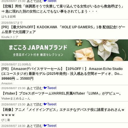
🐦Tweet
あとで読む
2026/08/07 15:30
【悲報】男性「体調悪そうで失禁して座り込んでる女性がいるから救急呼ぼう」
⇒ 急に現れた別の女性にとんでもない事をされてしまう・・・
はちま起稿
2026/08/17まで
[PR] 【最大50%OFF】KADOKAWA 「HOLE UP GAMERS」1巻 配信記念! ゲー
ム世界で大活躍フェア
Kindleストア
2026/08/07 21:00時点
[PR] 【Amazonデバイスサマーセール】【10%OFF！】 Amazon Echo Studio
(エコースタジオ) 最新モデル (2025年発売) - 没入感ある空間オーディオ、Do…
39980円
→ 35980円
Amazon
🐦Tweet
あとで読む
2026/08/07 15:30
【Vtuber】プロeスポーツチームVARREL所属AITuber「LUMA」がデビュー。
Vtuberまとめるよ～ん
🐦Tweet
あとで読む
2026/08/07 15:30
【画像】アニメ「メイドインアビス」エチエチなデバステ役に諸星すみれさんｗ
ｗｗｗｗ
ぴこ速
🐦Tweet
あとで読む
2026/08/07 18:30