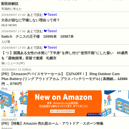
獣医師解説
常識的に考えた
🐦Tweet
あとで読む
2026/08/07 17:00
大谷が頑なに守備しない理由って何？
MLB NEWS
🐦Tweet
あとで読む
2026/08/07 17:00
Switch　テニスの王子様　16996本　16987本
えび通
🐦Tweet
あとで読む
2026/08/07 17:00
【 つ 】面識ある女性の水筒に"下半身"を押し付け"使用不能"にした疑い　66歳男
を「器物損壊」容疑で逮捕　札幌市
痛いニュース(ﾉ∀`)
2026/08/07 21:00時点
[PR] 【Amazonデバイスサマーセール】【32%OFF！】 Ring Outdoor Cam
Plus Battery (リング アウトドアカム プラス バッテリーモデル) | 高精細…
12980
円
→ 8790円
Ring
2026/08/07
[PR] 【特集】Amazon 売れ筋ホーム・アウトドア・スポーツ特集
Amazon