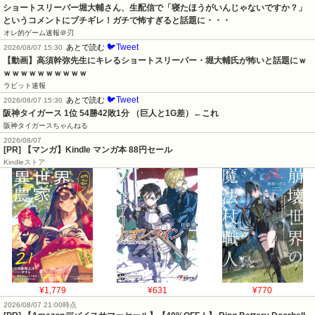
ショートスリーパー堀大輔さん、生配信で「寝たほうがいんじゃないですか？」
というコメントにブチギレ！ガチで怖すぎると話題に・・・
オレ的ゲーム速報＠刃
🐦Tweet
あとで読む
2026/08/07 15:30
【動画】高須幹弥先生にキレるショートスリーパー・堀大輔氏が怖いと話題にｗ
ｗｗｗｗｗｗｗｗｗｗ
ラビット速報
🐦Tweet
あとで読む
2026/08/07 15:30
阪神タイガース 1位 54勝42敗1分 （巨人と1G差）←これ
阪神タイガースちゃんねる
2026/08/07
[PR] 【マンガ】Kindle マンガ本 88円セール
Kindleストア
¥1,779
¥631
¥770
2026/08/07 21:00時点