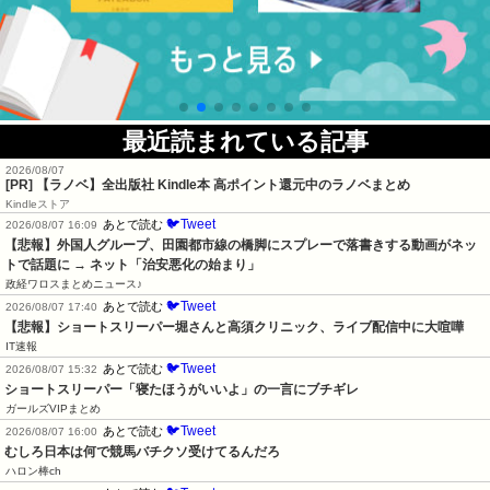
最近読まれている記事
2026/08/07
[PR] 【ラノベ】全出版社 Kindle本 高ポイント還元中のラノベまとめ
Kindleストア
🐦Tweet
あとで読む
2026/08/07 16:09
【悲報】外国人グループ、田園都市線の橋脚にスプレーで落書きする動画がネッ
トで話題に → ネット「治安悪化の始まり」
政経ワロスまとめニュース♪
🐦Tweet
あとで読む
2026/08/07 17:40
【悲報】ショートスリーパー堀さんと高須クリニック、ライブ配信中に大喧嘩
IT速報
🐦Tweet
あとで読む
2026/08/07 15:32
ショートスリーパー「寝たほうがいいよ」の一言にブチギレ
ガールズVIPまとめ
🐦Tweet
あとで読む
2026/08/07 16:00
むしろ日本は何で競馬バチクソ受けてるんだろ
ハロン棒ch