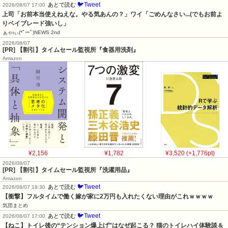
🐦Tweet
あとで読む
2026/08/07 17:00
上司「お前本当使えねえな。やる気あんの？」ワイ「ごめんなさい...(でもお前よ
りベイブレード強いし」
ぁゃιぃ(*ﾟーﾟ)NEWS 2nd
2026/08/07
[PR] 【割引】タイムセール監視所『食器用洗剤』
Amazon
¥2,156
¥1,782
¥3,520 (+1,776pt)
2026/08/07
[PR] 【割引】タイムセール監視所『洗濯用品』
Amazon
🐦Tweet
あとで読む
2026/08/07 18:30
【衝撃】フルタイムで働く嫁が家に2万円も入れたくない理由がこれｗｗｗｗ
気団まとめ
🐦Tweet
あとで読む
2026/08/07 17:00
【ねこ】トイレ後の“テンション爆上げ”はなぜ起こる？ 猫のトイレハイ体験談＆