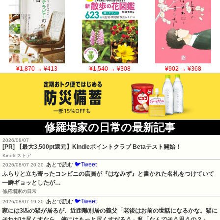
¥1,870
→ ¥413
¥1,540
→ ¥308
¥902
→ ¥368
修羅場家の日常の最新記事
2026/08/07
[PR]
【最大3,500pt還元】Kindleポイントクラブ Betaテスト開始！
Kindleストア
🐦Tweet
あとで読む
2026/08/07 20:20
ふらりと立ち寄ったコンビニの店員が『はなみず』と書かれた名札をつけていて
一瞬ギョッとしたが…
修羅場家の日常
🐦Tweet
あとで読む
2026/08/07 19:20
家には3匹の猫が居るが、近距離別居の義父「老後はお前の世話になるかな。猫に
それだけ尽くすなら、俺にはもっと尽くすだろう」私「なんでそう思うの？」→