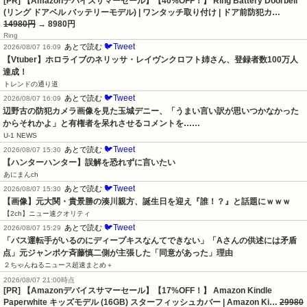
[PR] 【Amazonデバイスサマーセール】【40%OFF！】 Ring Battery Doorbell
(リング ドアベル バッテリーモデル) | ワンタッチ取り付け | ドア前防犯カ…
14980円
→ 8980円
Ring
🐦Tweet
あとで読む
2026/08/07 16:09
【Vtuber】ホロライブのネリッサ・レイヴンクロフト姉さん、登録者数100万人
達成！
トレンドの通り道
🐦Tweet
あとで読む
2026/08/07 16:09
辺野古の防犯カメラ画像を見た玉城デニー、「うまい言い訳が思いつかなかった
からそれかよ」と有権者を呆れさせるコメントを……
U-1 NEWS
🐦Tweet
あとで読む
2026/08/07 15:30
【ハンターハンター】誤解を恐れずに言いたい
あにまんch
🐦Tweet
あとで読む
2026/08/07 15:30
【画像】元大関・貴景勝の湊川親方、誕生日を迎え『誰！？』と話題にｗｗｗ
【2ch】ニュー速クオリティ
🐦Tweet
あとで読む
2026/08/07 15:29
「バス運転手がいるのにディープキスなんてできない」「Aさんの供述には矛盾
点」元ジャンポケ斉藤慎二側が主張した「同意があった」理由
２ちゃんねるニュース超速まとめ＋
2026/08/07 21:00時点
[PR] 【Amazonデバイスサマーセール】【17%OFF！】 Amazon Kindle
Paperwhite キッズモデル (16GB) スターフィッシュカバー | Amazon Ki…
29980