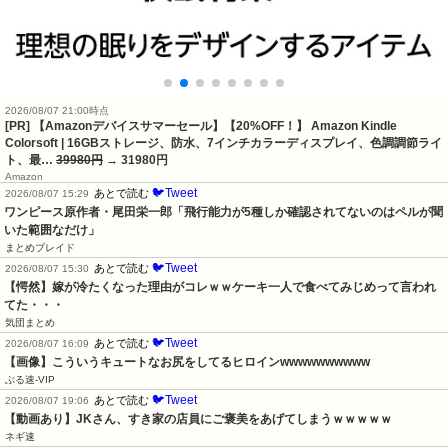
2026/08/07 21:00時点
[PR] 【Amazonデバイスサマーセール】【20%OFF！】 Amazon Kindle
Colorsoft | 16GBストレージ、防水、7インチカラーディスプレイ、色調調節ライ
ト、最…
39980円
→ 31980円
Amazon
🐦Tweet
あとで読む
2026/08/07 15:29
ワンピース原作者・尾田栄一郎「飛行能力が5種しか確認されてないのはペルが聞
いた範囲なだけ」
まとめブレイド
🐦Tweet
あとで読む
2026/08/07 15:30
【愕然】嫁が冷たくなった理由がコレｗｗケーキ一人で食べてみじめって言われ
てた・・・
気団まとめ
🐦Tweet
あとで読む
2026/08/07 16:09
【画像】こういうキュートなお尻をしてるヒロインwwwwwwwwww
ぶる速-VIP
🐦Tweet
あとで読む
2026/08/07 19:06
【動画あり】JKさん、すき家の店員にご褒美をあげてしまうｗｗｗｗｗ
ネギ速