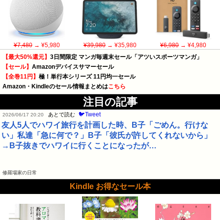
¥7,480
→ ¥5,980
¥39,980
→ ¥35,980
¥6,980
→ ¥4,980
【最大50%還元】
3日間限定 マンガ毎週末セール「アツいスポーツマンガ」
【セール】
Amazonデバイスサマーセール
【全巻11円】
極！単行本シリーズ 11円均一セール
Amazon・Kindleのセール情報まとめは
こちら
注目の記事
🐦Tweet
あとで読む
2026/06/17 20:20
友人5人でハワイ旅行を計画した時、B子「ごめん。行けな
い」私達「急に何で？」B子「彼氏が許してくれないから」
→B子抜きでハワイに行くことになったが…
修羅場家の日常
Kindle お得なセール本