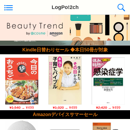
LogPo!2ch
Kindle日替わりセール ◆本日50冊が対象
¥1,540
→ ¥499
¥1,320
→ ¥499
¥2,420
→ ¥499
Amazonデバイスサマーセール