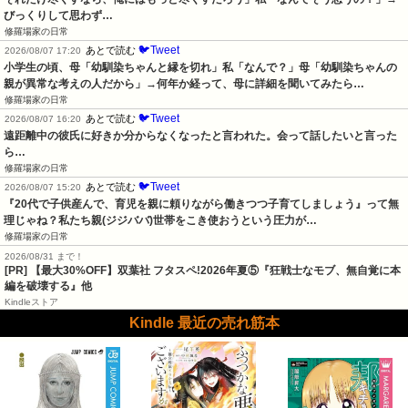
びっくりして思わず…
修羅場家の日常
🐦Tweet
あとで読む
2026/08/07 17:20
小学生の頃、母「幼馴染ちゃんと縁を切れ」私「なんで？」母「幼馴染ちゃんの
親が異常な考えの人だから」→何年か経って、母に詳細を聞いてみたら…
修羅場家の日常
🐦Tweet
あとで読む
2026/08/07 16:20
遠距離中の彼氏に好きか分からなくなったと言われた。会って話したいと言った
ら…
修羅場家の日常
🐦Tweet
あとで読む
2026/08/07 15:20
『20代で子供産んで、育児を親に頼りながら働きつつ子育てしましょう』って無
理じゃね？私たち親(ジジババ)世帯をこき使おうという圧力が…
修羅場家の日常
2026/08/31 まで！
[PR] 【最大30%OFF】双葉社 フタスペ!2026年夏⑤『狂戦士なモブ、無自覚に本
編を破壊する』他
Kindleストア
Kindle 最近の売れ筋本