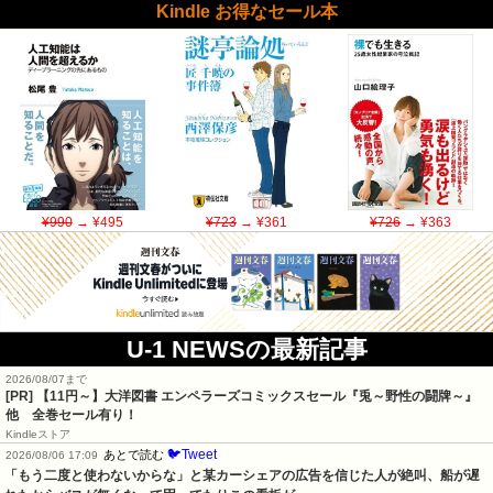
Kindle お得なセール本
¥990
→ ¥495
¥723
→ ¥361
¥726
→ ¥363
U-1 NEWSの最新記事
2026/08/07まで
[PR]
【11円～】大洋図書 エンペラーズコミックスセール『兎～野性の闘牌～』
他 全巻セール有り！
Kindleストア
🐦Tweet
あとで読む
2026/08/06 17:09
「もう二度と使わないからな」と某カーシェアの広告を信じた人が絶叫、船が遅