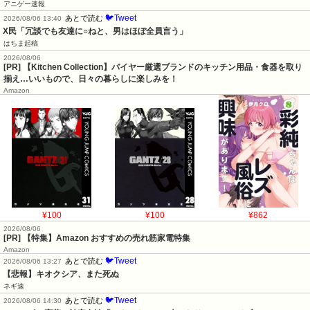
アニゲー速報
🐦Tweet
あとで読む
2026/08/06 13:40
X民「冗談でも友達に○ねと、男はほぼ全員言う」
はちま起稿
2026/08/06
[PR] 【Kitchen Collection】バイヤー厳選ブランドのキッチン用品・食器を取り
揃え…いいもので、日々の暮らしに楽しみを！
Amazon
¥100
¥100
¥862
2026/08/06
[PR] 【特集】Amazon おすすめの売れ筋家電特集
Amazon
🐦Tweet
あとで読む
2026/08/06 13:27
【悲報】キオクシア、また死ぬ
ネギ速
🐦Tweet
あとで読む
2026/08/06 14:30