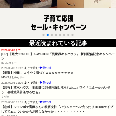
最近読まれている記事
2026/08/06まで
[PR] 【最大98%OFF】A-WAGON『異世界キャバクラ』 新刊配信記念キャンペー
ン
Kindleストア
🐦Tweet
あとで読む
2026/08/06 15:12
【衝撃】NHK、ようやく気づくｗｗｗｗｗｗｗｗｗ
NEWSまとめもりー
🐦Tweet
あとで読む
2026/08/06 13:20
【悲報】積水ハウス「地面師に55億円騙し取られた…」ワイ「はえーかわいそ
う…会社滅茶苦茶やろなぁ」
ネギ速
🐦Tweet
あとで読む
2026/08/06 12:51
【悲報】ジャンポケ斉藤さんの被害女性「バウムクーヘン売ったりTikTokライブ
しててムカついたから示談しなかった」・・・・・・・・・