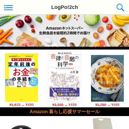
LogPo!2ch
Kindle日替わりセール ◆本日50冊が対象
¥1,672
→ ¥499
¥1,100
→ ¥499
¥1,760
→ ¥499
Amazon 暮らし応援サマーセール