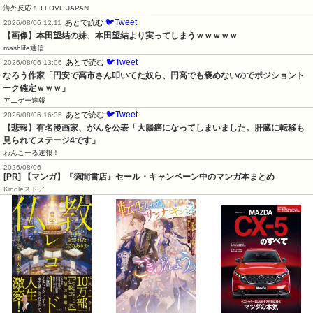
海外反応！ I LOVE JAPAN
🐦Tweet
あとで読む
2026/08/06 12:11
【画像】本田望結の妹、本田望結より実ってしまうｗｗｗｗｗ
mashlife通信
🐦Tweet
あとで読む
2026/08/06 13:06
なろう作家「円安で高市さん叩いてた奴ら、円高でも褒めないのでポジショント
ーク確定ｗｗｗ」
アニゲー速報
🐦Tweet
あとで読む
2026/08/06 16:35
【悲報】有名漫画家、がんを公表「大腸癌になってしまいました。肝臓に転移も
見られてステージ4です」
わんこーる速報！
2026/08/06
[PR] 【マンガ】『徳間書店』セール・キャンペーン中のマンガ本まとめ
Kindleストア