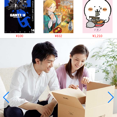
¥100
¥832
¥1,210