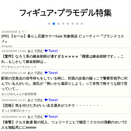
2026/08/06 まで！
[PR]
【セール】暮らし応援サマーSale 対象商品 ビューティー『ブランドコス
メ』
Amazon
🐦Tweet
あとで読む
2026/08/06 13:40
【驚愕】なろう系の錬金術師が凄すぎるｗｗｗｗ「職業は錬金術師です」←こ
れ…もしかして錬金術師は…
デジタルニューススレッド
🐦Tweet
あとで読む
2026/08/06 13:39
駅前の交差点の信号待ちをしている時に、対面の歩道の端っこで警察官相手に叫
んでいる人がいた。彼氏が「怖いから遠回りしよう」って本気で怖そうな顔で言
っていて…
おにひめちゃんの監視部屋
🐦Tweet
あとで読む
2026/08/06 13:27
【悲報】気を付けた方がいい名古屋弁がコチラ・・・・・・・
ずっと日曜日のターン
🐦Tweet
あとで読む
2026/08/06 14:45
【衝撃】クルタ族虐 殺の犯人、ツェリードニヒで確定！クロロの演劇のせいで2
人も無駄死ににwwww