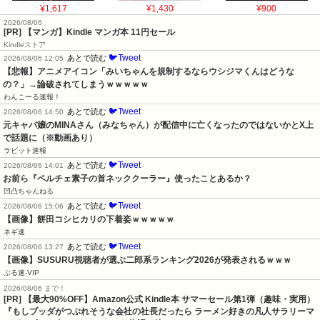
¥1,617
¥1,430
¥900
2026/08/06
[PR] 【マンガ】Kindle マンガ本 11円セール
Kindleストア
🐦Tweet
あとで読む
2026/08/06 12:05
【悲報】アニメアイコン「みいちゃんを規制するならウシジマくんはどうな
の？」→論破されてしまうｗｗｗｗｗ
わんこーる速報！
🐦Tweet
あとで読む
2026/08/06 14:50
元キャバ嬢のMINAさん（みなちゃん）が配信中に亡くなったのではないかとX上
で話題に（※動画あり）
ラビット速報
🐦Tweet
あとで読む
2026/08/06 14:01
お前ら『ペルチェ素子の首ネッククーラー』使ったことあるか？
凹凸ちゃんねる
🐦Tweet
あとで読む
2026/08/06 15:06
【画像】餅田コシヒカリの下着姿ｗｗｗｗｗ
ネギ速
🐦Tweet
あとで読む
2026/08/06 13:27
【画像】SUSURU視聴者が選ぶ二郎系ランキング2026が発表されるｗｗｗ
ぶる速-VIP
2026/08/06 まで！
[PR]
【最大90%OFF】Amazon公式 Kindle本 サマーセール第1弾（趣味・実用）
『もしブッダがつぶれそうな会社の社長だったら ラーメン好きの凡人サラリーマ