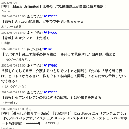
2026/08/06
[PR] 【Music Unlimited】広告なしで1億曲以上が自由に聴き放題！
Amazon
🐦Tweet
あとで読む
2026/08/06 15:05
【悲報】Amazon配達員、ガチでブチギレるｗｗｗｗ
わんこーる速報！
🐦Tweet
あとで読む
2026/08/06 14:40
【悲報】キオクシア、また逝く
IT速報
🐦Tweet
あとで読む
2026/08/06 11:40
【ヤバすぎ】路上で相手の持ち物に○○を付けて荒稼ぎした凶悪犯、捕まる
オレ的ゲーム速報＠刃
🐦Tweet
あとで読む
2026/08/06 14:00
旦那を亡くして８年。介護するつもりでウトメと同居してたのに「早く出て行
け」とコトメがうるさい。私もウトメも納得して同居してるんだから干渉しない
でくれる！
すまいる(^-^)ぶろぐ
🐦Tweet
あとで読む
2026/08/06 14:00
【悲報】セブンイレブンのおにぎりの価格、もはや限界を超える
ネラーボイス
2026/08/06 17:30時点
[PR] 【暮らし応援サマーSale】【7%OFF！】 EastForce エイリアンチェア 3万
円でフルスペックオフィスチェア 3Dヘッドレスト 4Dアームレスト ランバーサポ
ート高さ調節…
29999円
→ 27999円
EastForce