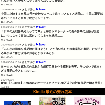
れたからバスが無くなって困ってたりこの看板が…
U-1 NEWS
🐦Tweet
あとで読む
2026/08/06 16:09
中国に上陸する台風13号が絶妙なコースを辿っている！と話題に、中国の重要都
市の上に長々と居座り続けるルートで……
U-1 NEWS
🐦Tweet
あとで読む
2026/08/06 15:09
「日本の反戦界隈終わってて草」と海自トマホークへの例の界隈の反応が話題
に、今になって存在に気付いてしまった結果……
U-1 NEWS
🐦Tweet
あとで読む
2026/08/06 14:09
「みんなの演奏を被災地に届けよう!」とか言い出した吹奏楽部の顧問、だが泊ま
る場所やご飯は現地のお寺とかホテルとか……
U-1 NEWS
🐦Tweet
あとで読む
2026/08/06 13:10
ヨーロッパが右翼政党の党員から銀行口座を作る権利を剥奪、そのせいで皮肉す
ぎる展開に突入しており……
U-1 NEWS
2026/08/06
[PR] 【Audible】Amazonのオーディオブック 20万以上の対象作品が聴き放題！
Audible
Kindle 最近の売れ筋本