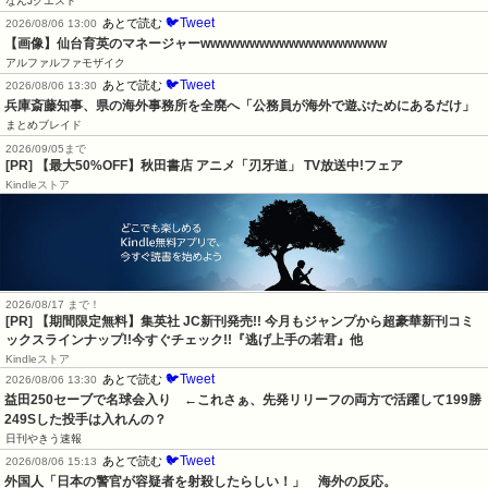
なんJクエスト
🐦Tweet
あとで読む
2026/08/06 13:00
【画像】仙台育英のマネージャーwwwwwwwwwwwwwwwwwww
アルファルファモザイク
🐦Tweet
あとで読む
2026/08/06 13:30
兵庫斎藤知事、県の海外事務所を全廃へ「公務員が海外で遊ぶためにあるだけ」
まとめブレイド
2026/09/05まで
[PR] 【最大50%OFF】秋田書店 アニメ「刃牙道」 TV放送中!フェア
Kindleストア
2026/08/17 まで！
[PR] 【期間限定無料】集英社 JC新刊発売!! 今月もジャンプから超豪華新刊コミ
ックスラインナップ!!今すぐチェック!!『逃げ上手の若君』他
Kindleストア
🐦Tweet
あとで読む
2026/08/06 13:30
益田250セーブで名球会入り　←これさぁ、先発リリーフの両方で活躍して199勝
249Sした投手は入れんの？
日刊やきう速報
🐦Tweet
あとで読む
2026/08/06 15:13
外国人「日本の警官が容疑者を射殺したらしい！」　海外の反応。