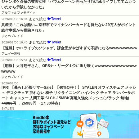
ジャンポケ斉藤の被害女性「バウムクーヘン売ったりTikTokライブしててムカつ
いたから示談しなかった」
アルファルファモザイク
🐦Tweet
あとで読む
2026/08/06 16:34
共産党「これは酷い…京都市でマイナンバーカードを持たない29万人がポイント
給付事業から排除された」
まとめブレイド
🐦Tweet
あとで読む
2026/08/06 16:40
【速報】ホロライブのソシャゲ、課金圧がやばすぎて不評になるwwwwwwwwww
アニゲー速報
🐦Tweet
あとで読む
2026/08/06 15:51
【朗報】大谷翔平さん、OPSナ・リーグ１位に返り咲くwwwwwwwwwwwwwww
wwwww
まとめブレイド
2026/08/06
[PR] 【暮らし応援サマーSale】【40%OFF！】 SYALEN オフィスチェア メッシ
ュ デスクチェア 疲れない 椅子 リクライニング ハイバック チェア ランバーサポ
ート キャスター 人間工学 SLCH-15MBK高耐久強化メッシュ(ブラック 無地)
44980円
→ 26988円 （17:30時点）
SYALEN