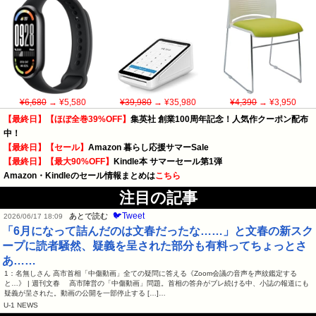
¥6,680
→ ¥5,580
¥39,980
→ ¥35,980
¥4,390
→ ¥3,950
【最終日】【ほぼ全巻39%OFF】
集英社 創業100周年記念！人気作クーポン配布
中！
【最終日】【セール】
Amazon 暮らし応援サマーSale
【最終日】【最大90%OFF】
Kindle本 サマーセール第1弾
Amazon・Kindleのセール情報まとめは
こちら
注目の記事
🐦Tweet
あとで読む
2026/06/17 18:09
「6月になって詰んだのは文春だったな……」と文春の新スク
ープに読者騒然、疑義を呈された部分も有料ってちょっとさ
あ……
1：名無しさん 高市首相「中傷動画」全ての疑問に答える《Zoom会議の音声を声紋鑑定する
と…》 | 週刊文春 高市陣営の「中傷動画」問題。首相の答弁がブレ続ける中、小誌の報道にも
疑義が呈された。動画の公開を一部停止する […]…
U-1 NEWS