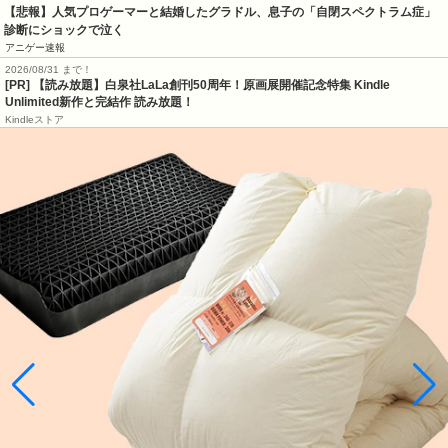
【悲報】人気プロゲーマーと結婚したグラドル、息子の「自閉スペクトラム症」
診断にショックで泣く
アニゲー速報
2026/08/31 まで！
[PR]
【読み放題】白泉社LaLa創刊50周年！原画展開催記念特集 Kindle
Unlimited新作と完結作 読み放題！
Kindleストア