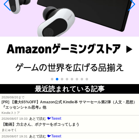
最近読まれている記事
2026/08/20まで
[PR]
【最大65%OFF】Amazon公式 Kindle本 サマーセール第2弾（人文・思想）
『エッセンシャル思考』他
Kindleストア
🐦Tweet
あとで読む
2026/08/07 19:33
【動画】力士さん、ボクサーをボコってしまう
まにゅそく
🐦Tweet
あとで読む
2026/08/07 19:31