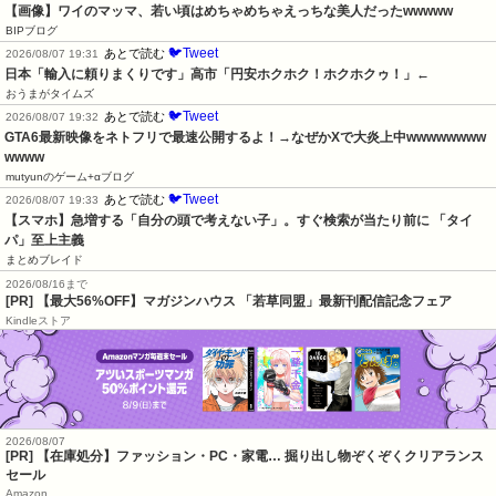
【画像】ワイのマッマ、若い頃はめちゃめちゃえっちな美人だったwwwww
BIPブログ
🐦Tweet
あとで読む
2026/08/07 19:31
日本「輸入に頼りまくりです」高市「円安ホクホク！ホクホクゥ！」←
おうまがタイムズ
🐦Tweet
あとで読む
2026/08/07 19:32
GTA6最新映像をネトフリで最速公開するよ！→なぜかXで大炎上中wwwwwwww
wwww
mutyunのゲーム+αブログ
🐦Tweet
あとで読む
2026/08/07 19:33
【スマホ】急増する「自分の頭で考えない子」。すぐ検索が当たり前に 「タイ
パ」至上主義
まとめブレイド
2026/08/16まで
[PR] 【最大56%OFF】マガジンハウス 「若草同盟」最新刊配信記念フェア
Kindleストア
2026/08/07
[PR] 【在庫処分】ファッション・PC・家電… 掘り出し物ぞくぞくクリアランス
セール
Amazon