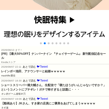
2026/08/13 まで！
[PR] 【最大50%OFF】ナンバーナイン 『チェイサーゲーム』 新刊配信記念セー
ル
Kindleストア
🐦Tweet
あとで読む
2026/08/07 22:11
レインボー池田、アナウンサーと結婚ｗｗｗｗｗ
mashlife通信
🐦Tweet
あとで読む
2026/08/07 18:30
ショートスリーパー堀大輔さん、生配信で「寝たほうがいんじゃないですか？」
というコメントにブチギレ！ガチで怖すぎると話題に・・・
オレ的ゲーム速報＠刃
🐦Tweet
あとで読む
2026/08/07 19:06
【動画あり】JKさん、すき家の店員にご褒美をあげてしまうｗｗｗｗｗ
ネギ速