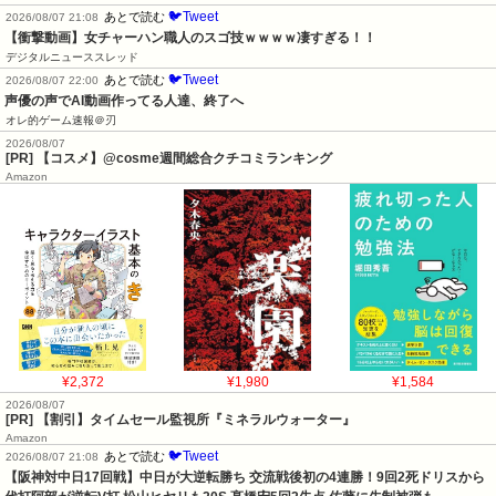
🐦Tweet
あとで読む
2026/08/07 21:08
【衝撃動画】女チャーハン職人のスゴ技ｗｗｗｗ凄すぎる！！
デジタルニューススレッド
🐦Tweet
あとで読む
2026/08/07 22:00
声優の声でAI動画作ってる人達、終了へ
オレ的ゲーム速報＠刃
2026/08/07
[PR] 【コスメ】@cosme週間総合クチコミランキング
Amazon
¥2,372
¥1,980
¥1,584
2026/08/07
[PR] 【割引】タイムセール監視所『ミネラルウォーター』
Amazon
🐦Tweet
あとで読む
2026/08/07 21:08
【阪神対中日17回戦】中日が大逆転勝ち 交流戦後初の4連勝！9回2死ドリスから