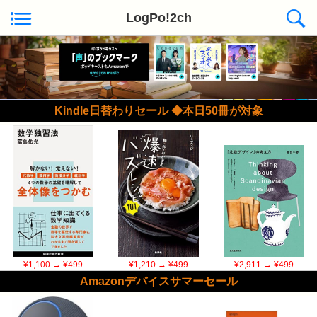
LogPo!2ch
Kindle日替わりセール ◆本日50冊が対象
¥1,100
→ ¥499
¥1,210
→ ¥499
¥2,911
→ ¥499
Amazonデバイスサマーセール