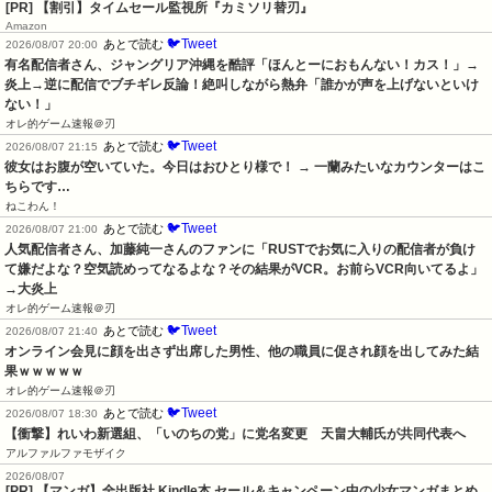
[PR] 【割引】タイムセール監視所『カミソリ替刃』
Amazon
🐦Tweet
あとで読む
2026/08/07 20:00
有名配信者さん、ジャングリア沖縄を酷評「ほんとーにおもんない！カス！」→
炎上→逆に配信でブチギレ反論！絶叫しながら熱弁「誰かが声を上げないといけ
ない！」
オレ的ゲーム速報＠刃
🐦Tweet
あとで読む
2026/08/07 21:15
彼女はお腹が空いていた。今日はおひとり様で！ → 一蘭みたいなカウンターはこ
ちらです…
ねこわん！
🐦Tweet
あとで読む
2026/08/07 21:00
人気配信者さん、加藤純一さんのファンに「RUSTでお気に入りの配信者が負け
て嫌だよな？空気読めってなるよな？その結果がVCR。お前らVCR向いてるよ」
→大炎上
オレ的ゲーム速報＠刃
🐦Tweet
あとで読む
2026/08/07 21:40
オンライン会見に顔を出さず出席した男性、他の職員に促され顔を出してみた結
果ｗｗｗｗｗ
オレ的ゲーム速報＠刃
🐦Tweet
あとで読む
2026/08/07 18:30
【衝撃】れいわ新選組、「いのちの党」に党名変更　天畠大輔氏が共同代表へ
アルファルファモザイク
2026/08/07
[PR] 【マンガ】全出版社 Kindle本 セール＆キャンペーン中の少女マンガまとめ