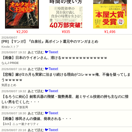
¥2,200
¥935
¥1,496
2026/08/07
[PR] 【マンガ】『白泉社』高ポイント還元中のマンガまとめ
Kindleストア
🐦Tweet
あとで読む
2026/08/07 19:32
【画像】日本のライオンさん、溶けるｗｗｗｗｗｗｗｗｗｗｗｗｗ
なんJ PRIDE
🐦Tweet
あとで読む
2026/08/07 19:30
【悲報】嫁が2カ月も実家に泊まり続ける理由がコレｗｗｗ俺、不倫を疑ってしま
うｗｗｗｗｗ
気団まとめ
🐦Tweet
あとで読む
2026/08/07 19:32
【るろうに剣心】劍客兵器の飛號・龍勢勇星、超ミサイル技術の持ち主なのに惜
しい男を亡くした・・・
最強ジャンプ放送局
🐦Tweet
あとで読む
2026/08/07 18:30
【画像】移民さんの価値、発表される・・・
【2ch】ニュー速クオリティ
🐦Tweet
あとで読む
2026/08/07 20:16