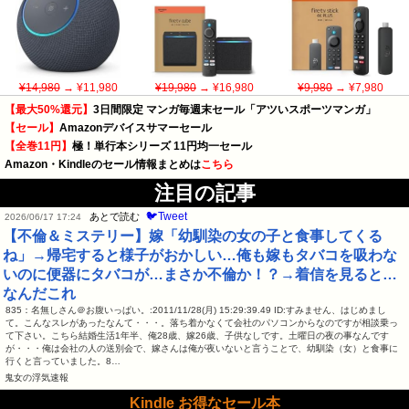
¥14,980
→ ¥11,980
¥19,980
→ ¥16,980
¥9,980
→ ¥7,980
【最大50%還元】
3日間限定 マンガ毎週末セール「アツいスポーツマンガ」
【セール】
Amazonデバイスサマーセール
【全巻11円】
極！単行本シリーズ 11円均一セール
Amazon・Kindleのセール情報まとめは
こちら
注目の記事
🐦Tweet
あとで読む
2026/06/17 17:24
【不倫＆ミステリー】嫁「幼馴染の女の子と食事してくる
ね」→帰宅すると様子がおかしい…俺も嫁もタバコを吸わな
いのに便器にタバコが…まさか不倫か！？→着信を見ると…
なんだこれ
835：名無しさん＠お腹いっぱい。:2011/11/28(月) 15:29:39.49 ID:すみません、はじめまし
て。こんなスレがあったなんて・・・。落ち着かなくて会社のパソコンからなのですが相談乗っ
て下さい。こちら結婚生活1年半、俺28歳、嫁26歳、子供なしです。土曜日の夜の事なんです
が・・・俺は会社の人の送別会で、嫁さんは俺が夜いないと言うことで、幼馴染（女）と食事に
行くと言っていました。8…
鬼女の浮気速報
Kindle お得なセール本