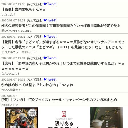
🐦Tweet
あとで読む
2026/08/07 19:33
【画像】吉岡里帆ちゃんｗｗ
いたしん！
🐦Tweet
あとで読む
2026/08/07 19:33
椎名久紀容疑者どこの保育園？市川市保育園みらいっぽ市川南5ch特定で炎上
黒いウワサ5ちゃんねる
🐦Tweet
あとで読む
2026/08/07 19:31
【驚愕】名作『まどマギ』が凄すぎるｗｗｗｗ原作がないオリジナルアニメでヒ
ットした最後のアニメ『まどマギ』（2011）を最後にヒットなし…もしかして…
デジタルニューススレッド
🐦Tweet
あとで読む
2026/08/07 19:31
【悲報】「野球場の売り子は男がやれ！いつまで女性を奴隷扱いする気だ」ｗｗ
ｗｗｗｗｗｗｗｗ
なんJクエスト
🐦Tweet
あとで読む
2026/08/07 19:31
かめはめ波って終盤まで主力技なのすごいよね
ねいろ速報さん
2026/08/07
[PR] 【マンガ】『TOブックス』セール・キャンペーン中のマンガ本まとめ
Kindleストア