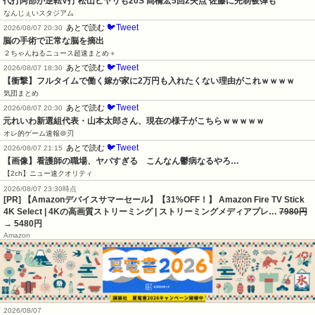
代打阿部が逆転V打 松山ヒヤリも20S 髙橋宏5回2失点 佐藤に先制被弾も
なんじぇいスタジアム
🐦Tweet
あとで読む
2026/08/07 20:30
脳の手術で正常な脳を摘出
２ちゃんねるニュース超速まとめ＋
🐦Tweet
あとで読む
2026/08/07 18:30
【衝撃】フルタイムで働く嫁が家に2万円も入れたくない理由がこれｗｗｗｗ
気団まとめ
🐦Tweet
あとで読む
2026/08/07 20:30
元れいわ新選組代表・山本太郎さん、現在の様子がこちらｗｗｗｗｗ
オレ的ゲーム速報＠刃
🐦Tweet
あとで読む
2026/08/07 21:15
【画像】看護師の職場、ヤバすぎる　こんなん鬱病なるやろ…
【2ch】ニュー速クオリティ
2026/08/07 23:30時点
[PR] 【Amazonデバイスサマーセール】【31%OFF！】 Amazon Fire TV Stick
4K Select | 4Kの高画質ストリーミング | ストリーミングメディアプレ…
7980円
→ 5480円
Amazon
2026/08/07