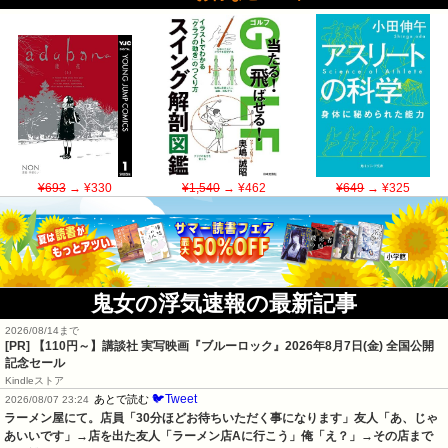
¥693
→ ¥330
¥1,540
→ ¥462
¥649
→ ¥325
鬼女の浮気速報の最新記事
2026/08/14まで
[PR]
【110円～】講談社 実写映画『ブルーロック』2026年8月7日(金) 全国公開
記念セール
Kindleストア
🐦Tweet
あとで読む
2026/08/07 23:24
ラーメン屋にて。店員「30分ほどお待ちいただく事になります」友人「あ、じゃ
あいいです」→店を出た友人「ラーメン店Aに行こう」俺「え？」→その店まで