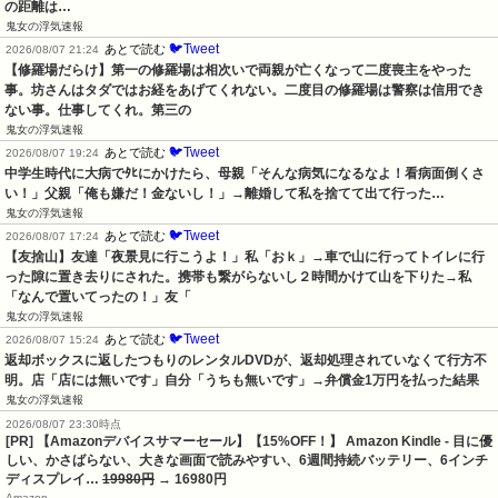
の距離は…
鬼女の浮気速報
🐦Tweet
あとで読む
2026/08/07 21:24
【修羅場だらけ】第一の修羅場は相次いで両親が亡くなって二度喪主をやった
事。坊さんはタダではお経をあげてくれない。二度目の修羅場は警察は信用でき
ない事。仕事してくれ。第三の
鬼女の浮気速報
🐦Tweet
あとで読む
2026/08/07 19:24
中学生時代に大病でﾀﾋにかけたら、母親「そんな病気になるなよ！看病面倒くさ
い！」父親「俺も嫌だ！金ないし！」→離婚して私を捨てて出て行った…
鬼女の浮気速報
🐦Tweet
あとで読む
2026/08/07 17:24
【友捨山】友達「夜景見に行こうよ！」私「おｋ」→車で山に行ってトイレに行
った隙に置き去りにされた。携帯も繋がらないし２時間かけて山を下りた→私
「なんで置いてったの！」友「
鬼女の浮気速報
🐦Tweet
あとで読む
2026/08/07 15:24
返却ボックスに返したつもりのレンタルDVDが、返却処理されていなくて行方不
明。店「店には無いです」自分「うちも無いです」→弁償金1万円を払った結果
鬼女の浮気速報
2026/08/07 23:30時点
[PR] 【Amazonデバイスサマーセール】【15%OFF！】 Amazon Kindle - 目に優
しい、かさばらない、大きな画面で読みやすい、6週間持続バッテリー、6インチ
ディスプレイ…
19980円
→ 16980円
Amazon