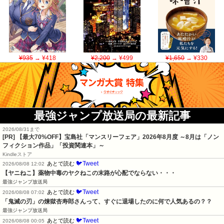
¥935
→ ¥418
¥2,200
→ ¥499
¥1,650
→ ¥330
最強ジャンプ放送局の最新記事
2026/08/31まで
[PR] 【最大70%OFF】宝島社「マンスリーフェア」2026年8月度 ～8月は「ノン
フィクション作品」「投資関連本」～
Kindleストア
🐦Tweet
あとで読む
2026/08/08 12:02
【ヤニねこ】薬物中毒のヤクねこの末路が心配でならない・・・
最強ジャンプ放送局
🐦Tweet
あとで読む
2026/08/08 07:02
「鬼滅の刃」の煉獄杏寿郎さんって、すぐに退場したのに何で人気あるの？？
最強ジャンプ放送局
🐦Tweet
あとで読む
2026/08/08 00:05