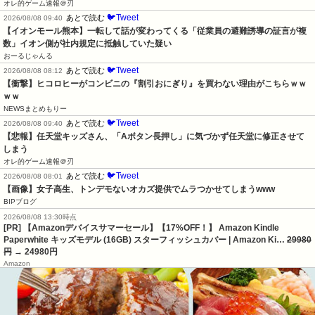
オレ的ゲーム速報＠刃
🐦Tweet
あとで読む
2026/08/08 09:40
【イオンモール熊本】一転して話が変わってくる「従業員の避難誘導の証言が複
数」イオン側が社内規定に抵触していた疑い
おーるじゃんる
🐦Tweet
あとで読む
2026/08/08 08:12
【衝撃】ヒコロヒーがコンビニの『割引おにぎり』を買わない理由がこちらｗｗ
ｗｗ
NEWSまとめもりー
🐦Tweet
あとで読む
2026/08/08 09:40
【悲報】任天堂キッズさん、「Aボタン長押し」に気づかず任天堂に修正させて
しまう
オレ的ゲーム速報＠刃
🐦Tweet
あとで読む
2026/08/08 08:01
【画像】女子高生、トンデモないオカズ提供でムラつかせてしまうwww
BIPブログ
2026/08/08 13:30時点
[PR] 【Amazonデバイスサマーセール】【17%OFF！】 Amazon Kindle
Paperwhite キッズモデル (16GB) スターフィッシュカバー | Amazon Ki…
29980
円
→ 24980円
Amazon