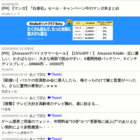
2026/08/08
[PR] 【マンガ】『白泉社』セール・キャンペーン中のマンガ本まとめ
Kindleストア
2026/08/08 13:30時点
[PR] 【Amazonデバイスサマーセール】【15%OFF！】 Amazon Kindle - 目に優
しい、かさばらない、大きな画面で読みやすい、6週間持続バッテリー、6インチ
ディスプレイ…
19980円
→ 16980円
Amazon
🐦Tweet
あとで読む
2026/08/08 09:10
【勘違い】バスケの役員飲み会に潜入したら、俺そっちのけで嫁と監督がべった
り。さらに驚愕の事実が…ｗｗｗ
気団まとめ
🐦Tweet
あとで読む
2026/08/08 09:10
【衝撃】テレビ大好き高齢者のテレビ離れ、遂に始まる…
IT速報
🐦Tweet
あとで読む
2026/08/08 10:30
ゲーム業界ご用達のフォント、年間料金“53倍”かつ“更新毎に値上げ”のありえな
い契約により多数撤退へ・・・
オレ的ゲーム速報＠刃
🐦Tweet
あとで読む
2026/08/08 09:00