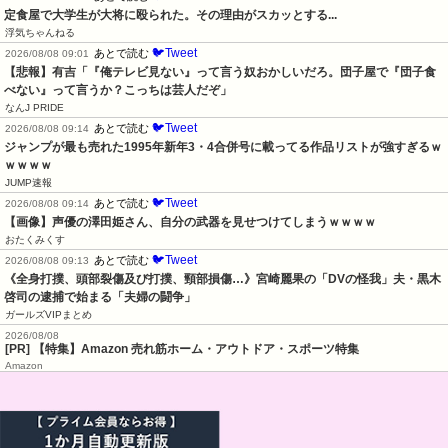
定食屋で大学生が大将に殴られた。その理由がスカッとする...
浮気ちゃんねる
🐦Tweet
あとで読む
2026/08/08 09:01
【悲報】有吉「『俺テレビ見ない』って言う奴おかしいだろ。団子屋で『団子食
べない』って言うか？こっちは芸人だぞ」
なんJ PRIDE
🐦Tweet
あとで読む
2026/08/08 09:14
ジャンプが最も売れた1995年新年3・4合併号に載ってる作品リストが強すぎるｗ
ｗｗｗｗ
JUMP速報
🐦Tweet
あとで読む
2026/08/08 09:14
【画像】声優の澤田姫さん、自分の武器を見せつけてしまうｗｗｗｗ
おたくみくす
🐦Tweet
あとで読む
2026/08/08 09:13
《全身打撲、頭部裂傷及び打撲、頸部損傷…》宮崎麗果の「DVの怪我」夫・黒木
啓司の逮捕で始まる「夫婦の闘争」
ガールズVIPまとめ
2026/08/08
[PR] 【特集】Amazon 売れ筋ホーム・アウトドア・スポーツ特集
Amazon