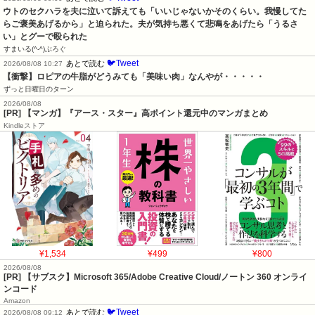
ウトのセクハラを夫に泣いて訴えても「いいじゃないかそのくらい。我慢してた
らご褒美あげるから」と迫られた。夫が気持ち悪くて悲鳴をあげたら「うるさ
い」とグーで殴られた
すまいる(^-^)ぶろぐ
🐦Tweet
あとで読む
2026/08/08 10:27
【衝撃】ロピアの牛脂がどうみても「美味い肉」なんやが・・・・・
ずっと日曜日のターン
2026/08/08
[PR] 【マンガ】『アース・スター』高ポイント還元中のマンガまとめ
Kindleストア
¥1,534
¥499
¥800
2026/08/08
[PR] 【サブスク】Microsoft 365/Adobe Creative Cloud/ノートン 360 オンライ
ンコード
Amazon
🐦Tweet
あとで読む
2026/08/08 09:12