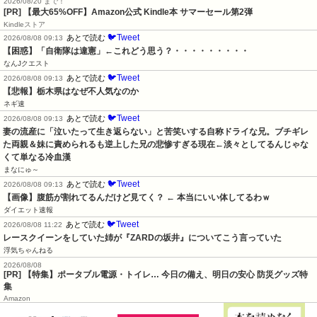
2026/08/20 まで！
[PR]
【最大65%OFF】Amazon公式 Kindle本 サマーセール第2弾
Kindleストア
🐦Tweet
あとで読む
2026/08/08 09:13
【困惑】「自衛隊は違憲」←これどう思う？・・・・・・・・・
なんJクエスト
🐦Tweet
あとで読む
2026/08/08 09:13
【悲報】栃木県はなぜ不人気なのか
ネギ速
🐦Tweet
あとで読む
2026/08/08 09:13
妻の流産に「泣いたって生き返らない」と苦笑いする自称ドライな兄。ブチギレ
た両親＆妹に責められるも逆上した兄の悲惨すぎる現在←淡々としてるんじゃな
くて単なる冷血漢
まなにゅ～
🐦Tweet
あとで読む
2026/08/08 09:13
【画像】腹筋が割れてるんだけど見てく？ ← 本当にいい体してるわｗ
ダイエット速報
🐦Tweet
あとで読む
2026/08/08 11:22
レースクイーンをしていた姉が『ZARDの坂井』についてこう言っていた
浮気ちゃんねる
2026/08/08
[PR] 【特集】ポータブル電源・トイレ… 今日の備え、明日の安心 防災グッズ特
集
Amazon