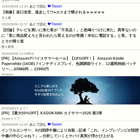
🐦Tweet
あとで読む
2026/08/08 12:20
【画像】坂口杏里、逃走してウ●カスまで晒されるｗｗｗｗｗ
キニ速
🐦Tweet
あとで読む
2026/08/08 10:57
【討論】テレビを買いに来た客が「不良品！」と怒鳴りつけに来た。異常ないの
に「客に商品変えろと言われたら変えるのが常識！本社に電話する」と客。する
とその帰り道
怒り新党
2026/08/08 13:30時点
[PR] 【Amazonデバイスサマーセール】【18%OFF！】 Amazon Kindle
Paperwhite (16GB) 7インチディスプレイ、色調調節ライト、12週間持続バッテ
リー…
27980円
→ 22980円
Amazon
2026/08/13 まで！
[PR]
【最大50%OFF】KADOKAWA カドサマー2026 第3弾
Kindleストア
🐦Tweet
あとで読む
2026/08/08 12:00
インフルエンサー、Xの誹謗中傷により自殺→記者「これ、インプレゾンビが誹謗
中傷の中心じゃね？」→分析していくとヤバイ真実が浮かび上がる