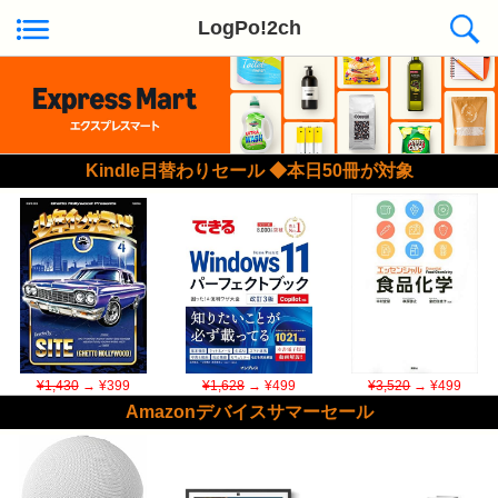
LogPo!2ch
Kindle日替わりセール ◆本日50冊が対象
¥1,430
→ ¥399
¥1,628
→ ¥499
¥3,520
→ ¥499
Amazonデバイスサマーセール