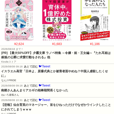
¥2,624
¥1,683
¥1,186
2026/08/18 まで！
[PR] 【最大50%OFF】夕霧文庫 ラノベ特集 ～令嬢・姫・王女編～『たれ耳姫は
銀狐の公爵に求愛行動をされる』他
Kindleストア
🐦Tweet
あとで読む
2026/08/08 09:16
イスラエル高官「日本よ、原爆式典とか被害者面やめね？中国人虐殺したくせ
に」
なんJ PRIDE
🐦Tweet
あとで読む
2026/08/08 09:16
南郷さんあんまりアカギの相棒期間長くなかった
ねいろ速報さん
🐦Tweet
あとで読む
2026/08/08 10:31
【悲報】仙台育英のマネージャー、首をひねっただけでなぜかウインクしたこと
にされてしまうｗｗｗ
なんJ PRIDE