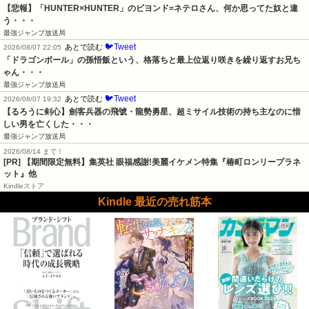
【悲報】「HUNTER×HUNTER」のビヨンド=ネテロさん、何か思ってた奴と違
う・・・
最強ジャンプ放送局
🐦Tweet
あとで読む
2026/08/07 22:05
「ドラゴンボール」の孫悟飯という、格落ちと最上位返り咲きを繰り返すお兄ち
ゃん・・・
最強ジャンプ放送局
🐦Tweet
あとで読む
2026/08/07 19:32
【るろうに剣心】劍客兵器の飛號・龍勢勇星、超ミサイル技術の持ち主なのに惜
しい男を亡くした・・・
最強ジャンプ放送局
2026/08/14 まで！
[PR] 【期間限定無料】集英社 眼福感謝!美麗イケメン特集『椿町ロンリープラネ
ット』他
Kindleストア
Kindle 最近の売れ筋本