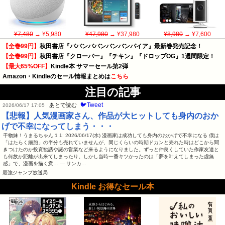
¥7,480
→ ¥5,980
¥47,980
→ ¥37,980
¥8,980
→ ¥7,600
【全巻99円】
秋田書店『ババンババンバンバンパイア』最新巻発売記念！
【全巻99円】
秋田書店『クローバー』『チキン』『ドロップOG』1週間限定！
【最大65%OFF】
Kindle本 サマーセール第2弾
Amazon・Kindleのセール情報まとめは
こちら
注目の記事
🐦Tweet
あとで読む
2026/06/17 17:05
【悲報】人気漫画家さん、作品が大ヒットしても身内のおか
げで不幸になってしまう・・・
干物妹！うまるちゃん 1 1: 2026/06/17(水) 漫画家は成功しても身内のおかげで不幸になる 僕は
「はたらく細胞」の半分も売れていませんが、同じくらいの時期ドカンと売れた時はどこから聞
きつけたのか投資勧誘や謎の営業など来るようになりました。ずっと仲良くしていた作家友達と
も何故か距離が出来てしまったり。しかし当時一番キツかったのは「夢を叶えてしまった虚無
感」で、漫画を描く意… — サンカ…
最強ジャンプ放送局
Kindle お得なセール本