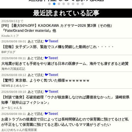
最近読まれている記事
2026/08/13まで
[PR]
【最大50%OFF】KADOKAWA カドサマー2026 第3弾（その他）
『Fate/Grand Order material』他
Kindleストア
🐦Tweet
あとで読む
2026/08/08 09:01
【悲報】女子ダンス部、緊急でコメ欄を閉鎖した動画がこれ・・・・・
BIPブログ
🐦Tweet
あとで読む
2026/08/08 09:11
大地震が起きても手術をやり遂げる日本の医療チーム、海外でも凄すぎると絶賛
海外の万国反応記
🐦Tweet
あとで読む
2026/08/08 09:12
【驚愕】東京都、ようやく気づいた模様ｗｗｗｗｗｗｗ
NEWSまとめもりー
🐦Tweet
あとで読む
2026/08/08 09:10
【対談で激突】石破前総理「ウクが核放棄しなければ露侵攻なかった」 湯崎前県
知事「核抑止はフィクション」
おーるじゃんる
🐦Tweet
あとで読む
2026/08/08 09:11
お産トラブルの後遺症で日によっては長時間寝込むので保育園に預けてるけど私
が不正をして保育園に預けてると思い込んでいるママ達がうざったい
おにひめちゃんの監視部屋