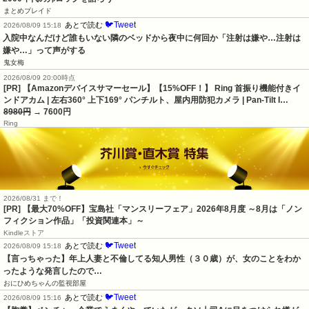
まとめブレイド
🐦Tweet
あとで読む
2026/08/09 15:18
入院中なんだけど誰もいない隣のベッドから夜中に何回か「注射は嫌や…注射は
嫌や…」って声がする
鬼女梅
2026/08/09 20:00時点
[PR] 【Amazonデバイスサマーセール】【15%OFF！】 Ring 首振り機能付きイ
ンドアカム | 左右360° 上下169° パンチルト、屋内用防犯カメラ | Pan-Tilt I…
8980円
→ 7600円
Ring
2026/08/31 まで！
[PR] 【最大70%OFF】宝島社「マンスリーフェア」2026年8月度 ～8月は「ノン
フィクション作品」「投資関連本」～
Kindleストア
🐦Tweet
あとで読む
2026/08/09 15:18
【言っちゃった】年上人妻と不倫してる知人男性（３０歳）が、女のことをわか
ったような発言したので…
おにひめちゃんの監視部屋
🐦Tweet
あとで読む
2026/08/09 15:16