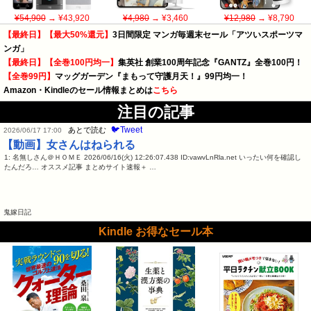
¥54,900
→ ¥43,920
¥4,980
→ ¥3,460
¥12,980
→ ¥8,790
【最終日】【最大50%還元】
3日間限定 マンガ毎週末セール「アツいスポーツマ
ンガ」
【最終日】【全巻100円均一】
集英社 創業100周年記念『GANTZ』全巻100円！
【全巻99円】
マッグガーデン『まもって守護月天！』99円均一！
Amazon・Kindleのセール情報まとめは
こちら
注目の記事
🐦Tweet
あとで読む
2026/06/17 17:00
【動画】女さんはねられる
1: 名無しさん＠ＨＯＭＥ 2026/06/16(火) 12:26:07.438 ID:vawvLnRla.net いったい何を確認し
たんだろ… オススメ記事 まとめサイト速報＋ …
鬼嫁日記
Kindle お得なセール本