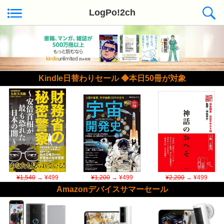
LogPo!2ch
Kindle日替わりセール ◆本日50冊が対象
¥1,540
→ ¥499
¥1,200
→ ¥499
¥2,200
→ ¥499
Amazonデバイスサマーセール