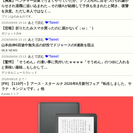
【胸糞】ベンチャー企業でうまくやっていたが、クソ上司Aに目をつけられ嫌が
らせされ退職に追い込まれた→その後Aが結婚して子供も生まれたと聞き、復讐
を決意。ただし本人ではなく…
プリンはのみものです。
🐦Tweet
あとで読む
2026/08/09 15:14
【悲報】折りたたみスマホ買ったのに届かない(´；ω；｀)
ガジェット2ch
🐦Tweet
あとで読む
2026/08/09 15:15
山本由伸6回途中無失点の好投でドジャースの8連敗を阻止
MLB NEWS
🐦Tweet
あとで読む
2026/08/09 15:13
【驚愕】「そうめん」の凄い事に気付いたｗｗｗｗ「そうめん」のつゆに入れる
と美味い薬味…もしかして…
デジタルニューススレッド
2026/08/16 まで！
[PR] 【110円～】アース・スター ルナ 2026年8月新刊フェア『転生しました、サ
ラナ・キンジェです。』他
Kindleストア