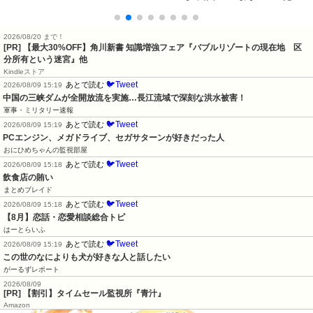
2026/08/20 まで！
[PR]
【最大30%OFF】角川新書 知識増強フェア『バブルリゾートの現在地 区
分所有という迷宮』他
Kindleストア
🐦Tweet
あとで読む
2026/08/09 15:19
中国の三峡ダムが全開放流を実施…長江流域で深刻な洪水被害！
軍事・ミリタリー速報
🐦Tweet
あとで読む
2026/08/09 15:19
PCエンジン、メガドライブ、セガサターンが好きだった人
おにひめちゃんの監視部屋
🐦Tweet
あとで読む
2026/08/09 15:18
飲食店の賄い
まとめブレイド
🐦Tweet
あとで読む
2026/08/09 15:18
【8月】恋話・恋愛相談総合トピ
はーとらいふ
🐦Tweet
あとで読む
2026/08/09 15:19
この世のなによりも犬が好きな人と話したい
がーるずレポート
2026/08/09
[PR] 【割引】タイムセール監視所『青汁』
Amazon