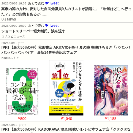
🐦Tweet
あとで読む
2026/08/09 16:09
高市内閣の方針に反対した自民党議員9人のリストが話題に、「岩屋はどこへ行っ
た？」との指摘もあるが……
U-1 NEWS
🐦Tweet
あとで読む
2026/08/09 16:09
ショートスリーパー堀大輔氏、涙を流す
コノユビニュース
2026/08/19まで
[PR] 【最大50%OFF】秋田書店 AKITA電子祭り 夏の陣 奥嶋ひろまさ「ババンバ
バンバンバンパイア」最新14巻発売記念フェア
Kindleストア
¥800
¥1,040
¥1,188
2026/08/13 まで！
[PR] 【最大50%OFF】KADOKAWA 簡単!美味い!レシピ本フェア③『クタクタな