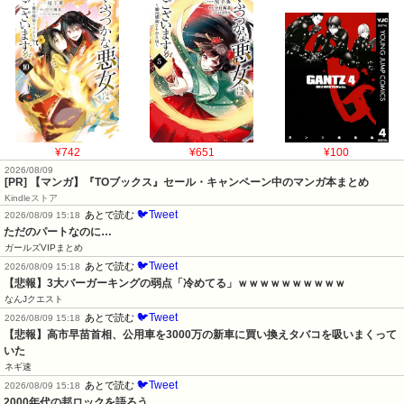
¥742
¥651
¥100
2026/08/09
[PR] 【マンガ】『TOブックス』セール・キャンペーン中のマンガ本まとめ
Kindleストア
🐦Tweet
あとで読む
2026/08/09 15:18
ただのパートなのに…
ガールズVIPまとめ
🐦Tweet
あとで読む
2026/08/09 15:18
【悲報】3大バーガーキングの弱点「冷めてる」ｗｗｗｗｗｗｗｗｗｗ
なんJクエスト
🐦Tweet
あとで読む
2026/08/09 15:18
【悲報】高市早苗首相、公用車を3000万の新車に買い換えタバコを吸いまくって
いた
ネギ速
🐦Tweet
あとで読む
2026/08/09 15:18
2000年代の邦ロックを語ろう