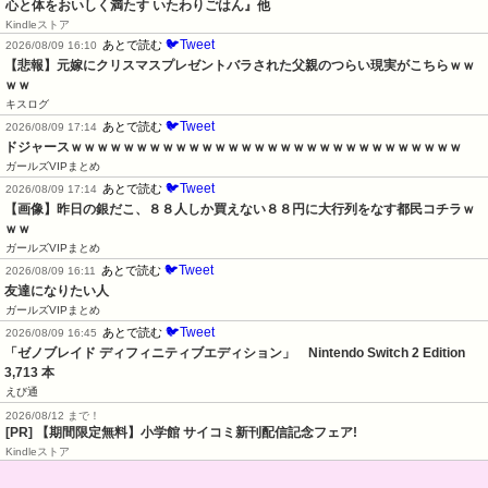
心と体をおいしく満たす いたわりごはん』他
Kindleストア
🐦Tweet
あとで読む
2026/08/09 16:10
【悲報】元嫁にクリスマスプレゼントバラされた父親のつらい現実がこちらｗｗ
ｗｗ
キスログ
🐦Tweet
あとで読む
2026/08/09 17:14
ドジャースｗｗｗｗｗｗｗｗｗｗｗｗｗｗｗｗｗｗｗｗｗｗｗｗｗｗｗｗｗｗ
ガールズVIPまとめ
🐦Tweet
あとで読む
2026/08/09 17:14
【画像】昨日の銀だこ、８８人しか買えない８８円に大行列をなす都民コチラｗ
ｗｗ
ガールズVIPまとめ
🐦Tweet
あとで読む
2026/08/09 16:11
友達になりたい人
ガールズVIPまとめ
🐦Tweet
あとで読む
2026/08/09 16:45
「ゼノブレイド ディフィニティブエディション」　Nintendo Switch 2 Edition　
3,713 本
えび通
2026/08/12 まで！
[PR] 【期間限定無料】小学館 サイコミ新刊配信記念フェア!
Kindleストア