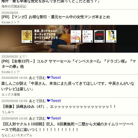
海外「最も幸運な歴史を歩んできた国ってどこだと思う？」
海外の万国反応記
2026/08/09
[PR] 【マンガ】お得な割引・還元セール中の女性マンガ本まとめ
Kindleストア
2026/08/20 まで！
[PR]
【全巻33円～】コルク サマーセール『インベスターZ』『ドラゴン桜』『マ
ネーの拳』他
Kindleストア
🐦Tweet
あとで読む
2026/08/09 16:09
楽しんごが訴え「中居さん、本当にまた戻ってきてほしいです。中居さんがいな
いテレビは寂しい」
エックス速報
🐦Tweet
あとで読む
2026/08/09 16:09
【画像】浜崎あゆみ（47）、エッッッッッッッッッッッッッッッ！！
うしみつ
🐦Tweet
あとで読む
2026/08/09 16:08
【巨人対ヤクルト19回戦】巨人、6回裏無死一二塁から大城のタイムリーツーベ
ースで同点に追いつく！！！！！！！！！！！
なんじぇいスタジアム