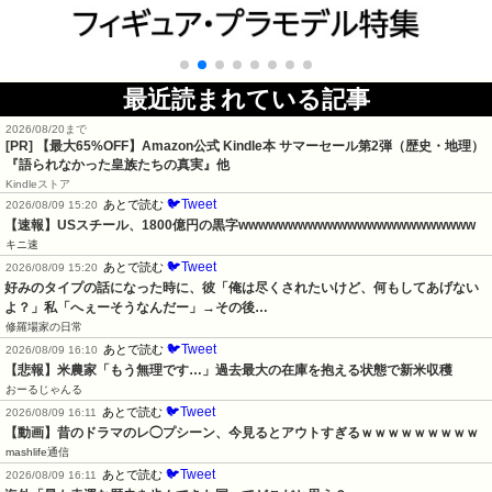
最近読まれている記事
2026/08/20まで
[PR]
【最大65%OFF】Amazon公式 Kindle本 サマーセール第2弾（歴史・地理）
『語られなかった皇族たちの真実』他
Kindleストア
🐦Tweet
あとで読む
2026/08/09 15:20
【速報】USスチール、1800億円の黒字wwwwwwwwwwwwwwwwwwwwwwww
キニ速
🐦Tweet
あとで読む
2026/08/09 15:20
好みのタイプの話になった時に、彼「俺は尽くされたいけど、何もしてあげない
よ？」私「へぇーそうなんだー」→その後…
修羅場家の日常
🐦Tweet
あとで読む
2026/08/09 16:10
【悲報】米農家「もう無理です…」過去最大の在庫を抱える状態で新米収穫
おーるじゃんる
🐦Tweet
あとで読む
2026/08/09 16:11
【動画】昔のドラマのレ◯プシーン、今見るとアウトすぎるｗｗｗｗｗｗｗｗｗ
mashlife通信
🐦Tweet
あとで読む
2026/08/09 16:11