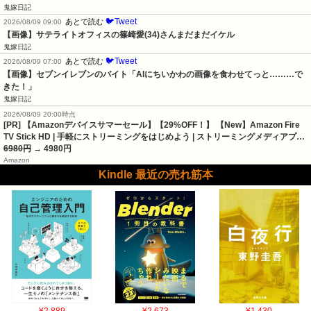
鬼嫁日記
🐦Tweet
あとで読む
2026/08/09 09:00
【画像】サテライトオフィスの篠崎愛(34)さんまだまだイケル
鬼嫁日記
🐦Tweet
あとで読む
2026/08/09 07:00
【画像】セブンイレブンのバイト「AIにちいかわの画像を食わせてっと………で
きた！」
鬼嫁日記
2026/08/09 20:00時点
[PR] 【Amazonデバイスサマーセール】【29%OFF！】 【New】Amazon Fire
TV Stick HD | 手軽にストリーミングをはじめよう | ストリーミングメディアプ…
6980円
→ 4980円
Amazon
Kindle 最近の売れ筋本
¥2,889
¥2,673
¥1,430