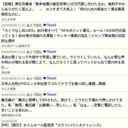
【悲報】厚生労働省「熊本地震の被災世帯に10万円貸し付けたるわ。無利子やか
らありがたく思えよ」　→　セコすぎて大炎上！「何のための税金だ！過去最高
税収なのに」
はちま起稿
🐦Tweet
あとで読む
2026/08/08 11:20
『ろくでなしBLUES』全25巻すべて「50％ポイント還元」セール！8,930円分返
ってくる！全42巻分収録の文庫版！ヤンキー漫画の頂点！ジャンプ黄金期の伝説
的な傑作
オレ的ゲーム速報＠刃
🐦Tweet
あとで読む
2026/08/08 11:18
具合が悪くなって午前中で早退し寝ていた。ウトウトしていたら、なんか変な声
や何かが壊れる音が聞こえて、なんだろう？と思ってベッドから出て窓の外を見
た…
鬼女梅
🐦Tweet
あとで読む
2026/08/08 11:20
日本人女性がYGエンタ本社前でゴルフクラブを振り回し逮捕…韓国
キムチ速報
🐦Tweet
あとで読む
2026/08/08 11:20
義兄嫁が「義兄と喧嘩してDVされた、助けて」とウチに子連れで押しかけてき
た。私「無理」義兄嫁「お腹痛い…苦しい…」私「はぁ」→交番に電話したら、
甘いことを言われ…
修羅場家の日常
2026/08/08
[PR] 【割引】タイムセール監視所『カラコン/コンタクトレンズ』