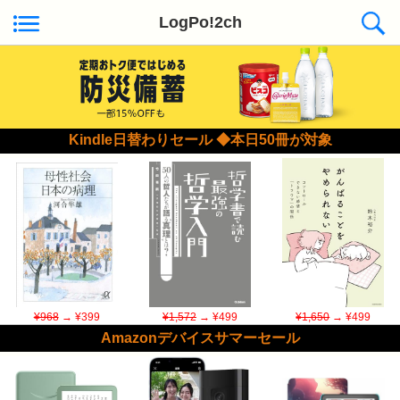
LogPo!2ch
Kindle日替わりセール ◆本日50冊が対象
¥968
→ ¥399
¥1,572
→ ¥499
¥1,650
→ ¥499
Amazonデバイスサマーセール