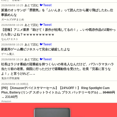
🐦Tweet
あとで読む
2026/08/08 10:25
派遣のオッサンが「雰囲気」を「ふいんき」って読んだから蹴り飛ばしたわ...仕
事舐めんな
ガールズVIPまとめ
🐦Tweet
あとで読む
2026/08/08 10:26
【悲報】アニメ業界「助けて！原作が枯渇してるの！」←いや既存作品の2期やっ
たら良いよね？ｗｗｗｗｗｗｗｗｗｗ
なんJクエスト
🐦Tweet
あとで読む
2026/08/08 10:25
家庭用ゲーム機ビジネスって完全に破綻したよな
ゲーム魔人
🐦Tweet
あとで読む
2026/08/08 10:24
社長はラジオ番組の冠番組を持つくらいの有名人なんだけど、パワハラマタハラ
当たり前の老害。病院に行っただけで退職勧告を受けた。社長「労基に言うな
よ！」と言うけれど…→
鬼女の浮気速報
2026/08/08 15:30時点
[PR] 【Amazonデバイスサマーセール】【24%OFF！】 Ring Spotlight Cam
Plus, Battery (リング スポットライトカム プラス バッテリーモデル) …
30460円
→ 23140円
Amazon