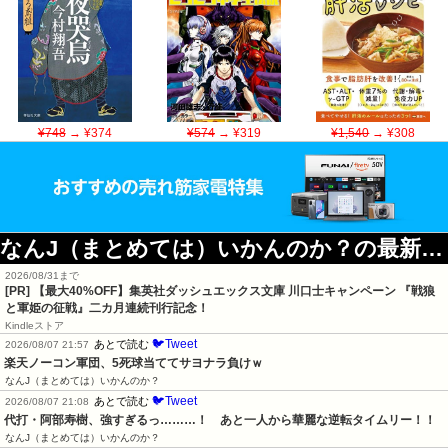
¥748
→ ¥374
¥574
→ ¥319
¥1,540
→ ¥308
なんJ（まとめては）いかんのか？の最新記事
2026/08/31まで
[PR]
【最大40%OFF】集英社ダッシュエックス文庫 川口士キャンペーン 『戦狼
と軍姫の征戦』二カ月連続刊行記念！
Kindleストア
🐦Tweet
あとで読む
2026/08/07 21:57
楽天ノーコン軍団、5死球当ててサヨナラ負けｗ
なんJ（まとめては）いかんのか？
🐦Tweet
あとで読む
2026/08/07 21:08
代打・阿部寿樹、強すぎるっ………！　あと一人から華麗な逆転タイムリー！！
なんJ（まとめては）いかんのか？