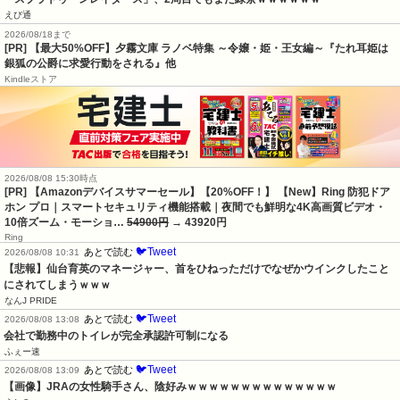
えび通
2026/08/18まで
[PR] 【最大50%OFF】夕霧文庫 ラノベ特集 ～令嬢・姫・王女編～『たれ耳姫は
銀狐の公爵に求愛行動をされる』他
Kindleストア
2026/08/08 15:30時点
[PR] 【Amazonデバイスサマーセール】【20%OFF！】 【New】Ring 防犯ドア
ホン プロ｜スマートセキュリティ機能搭載｜夜間でも鮮明な4K高画質ビデオ・
10倍ズーム・モーショ…
54900円
→ 43920円
Ring
🐦Tweet
あとで読む
2026/08/08 10:31
【悲報】仙台育英のマネージャー、首をひねっただけでなぜかウインクしたこと
にされてしまうｗｗｗ
なんJ PRIDE
🐦Tweet
あとで読む
2026/08/08 13:08
会社で勤務中のトイレが完全承認許可制になる
ふぇー速
🐦Tweet
あとで読む
2026/08/08 13:09
【画像】JRAの女性騎手さん、陰好みｗｗｗｗｗｗｗｗｗｗｗｗｗｗ