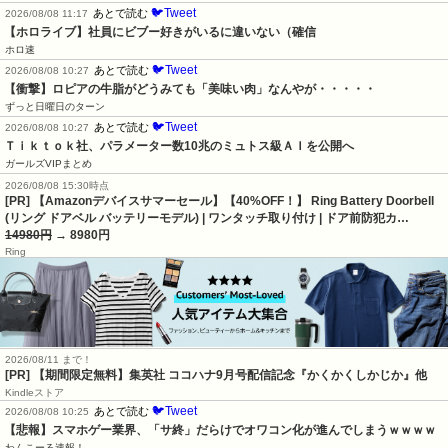
🐦Tweet
あとで読む
2026/08/08 11:17
【ホロライブ】社員にビブー好きがいるに違いない（確信
ホロ速
🐦Tweet
あとで読む
2026/08/08 10:27
【衝撃】ロピアの牛脂がどうみても「美味い肉」なんやが・・・・・
ずっと日曜日のターン
🐦Tweet
あとで読む
2026/08/08 10:27
Ｔｉｋｔｏｋ社、パラメーター数10兆のミュトス級ＡＩを公開へ
ガールズVIPまとめ
2026/08/08 15:30時点
[PR] 【Amazonデバイスサマーセール】【40%OFF！】 Ring Battery Doorbell
(リング ドアベル バッテリーモデル) | ワンタッチ取り付け | ドア前防犯カ…
14980円
→ 8980円
Ring
2026/08/11 まで！
[PR] 【期間限定無料】集英社 ココハナ9月号配信記念『かくかくしかじか』他
Kindleストア
🐦Tweet
あとで読む
2026/08/08 10:25
【悲報】スマホゲー業界、「サ終」だらけでオワコン化が進んでしまうｗｗｗｗ
わんこーる速報！