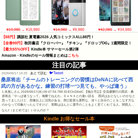
¥19,980
→ ¥16,980
¥14,980
→ ¥8,980
¥42,980
→ ¥34,980
【88円】
講談社 夏電書2026 人気コミックスALL88円！
【全巻99円】
秋田書店『クローバー』『チキン』『ドロップOG』1週間限定！
【最大65%OFF】
Kindle本 サマーセール第2弾
Amazon・Kindleのセール情報まとめは
こちら
注目の記事
🐦Tweet
あとで読む
2026/06/17 16:35
桑原将志「チームのトレーニングの習慣はDeNAに比べて西
武の方があるかな。練習の打球一つ見ても、やっぱ違う」
1:名無しさん 2026/06/17(水) 06:47:54.789 ID:ECIcD4tdC 【独占手記】交流優勝打の西武・桑
原将志「やっぱ違うなって。俺勝てねえわ」ＤｅＮＡとの違い語る 西武はおとなしいのかなと
思ってましたけど、想像以上に活気がある。西口監督も寡黙な、淡々と自分のことをこなす方な
のかなって印象だったんですけど、実際はほんとに選手のことをよく見てくれてる人。関西人…
なんJ（まとめては）いかんのか？
Kindle お得なセール本