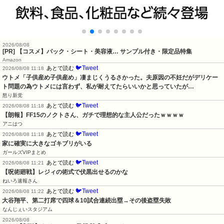
2026/08/08
[PR] 【コスメ】パック・シート・美容液… サンプル付き・限定品特集
Amazon
🐦Tweet
あとで読む
2026/08/08 11:18
ウトメ「子供産め子供産め」凄まじくうるさかった。夫原因の不妊だがデリケー
ト問題の為ウトメには言わず、私が耐えてたらいいかと思っていたが…
怒り新党
🐦Tweet
あとで読む
2026/08/08 11:18
【朗報】FF15のノクトさん、ガチで理想的な主人公だったｗｗｗｗ
アニはつ
🐦Tweet
あとで読む
2026/08/08 11:18
家に確実に大きなゴキブリがいる
ガールズVIPまとめ
🐦Tweet
あとで読む
2026/08/08 11:21
【呪術廻戦】レジィの術式で伏黒出せるのかな
ねいろ速報さん
🐦Tweet
あとで読む
2026/08/08 11:22
大谷翔平、第二打席で四球＆10試合連続出塁→その後盗塁失敗
なんじぇいスタジアム
2026/08/08