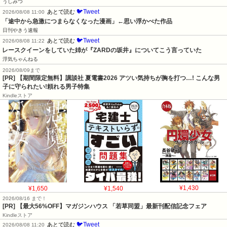
うしみつ
🐦Tweet
あとで読む
2026/08/08 11:00
「途中から急激につまらなくなった漫画」←思い浮かべた作品
日刊やきう速報
🐦Tweet
あとで読む
2026/08/08 11:22
レースクイーンをしていた姉が『ZARDの坂井』についてこう言っていた
浮気ちゃんねる
2026/08/09まで
[PR] 【期間限定無料】講談社 夏電書2026 アツい気持ちが胸を打つ…! こんな男
子に守られたい!頼れる男子特集
Kindleストア
¥1,650
¥1,540
¥1,430
2026/08/16 まで！
[PR] 【最大56%OFF】マガジンハウス 「若草同盟」最新刊配信記念フェア
Kindleストア
🐦Tweet
あとで読む
2026/08/08 11:20