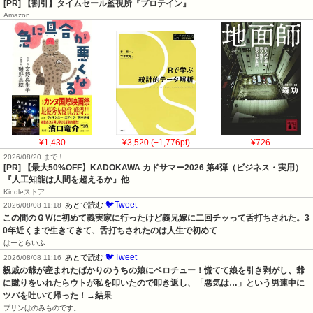
[PR] 【割引】タイムセール監視所『プロテイン』
Amazon
¥1,430
¥3,520 (+1,776pt)
¥726
2026/08/20 まで！
[PR]
【最大50%OFF】KADOKAWA カドサマー2026 第4弾（ビジネス・実用）
『人工知能は人間を超えるか』他
Kindleストア
🐦Tweet
あとで読む
2026/08/08 11:18
この間のＧＷに初めて義実家に行ったけど義兄嫁に二回チッって舌打ちされた。3
0年近くまで生きてきて、舌打ちされたのは人生で初めて
はーとらいふ
🐦Tweet
あとで読む
2026/08/08 11:16
親戚の爺が産まれたばかりのうちの娘にベロチュー！慌てて娘を引き剥がし、爺
に蹴りをいれたらウトが私を叩いたので叩き返し、「悪気は…」という男連中に
ツバを吐いて帰った！→結果
プリンはのみものです。