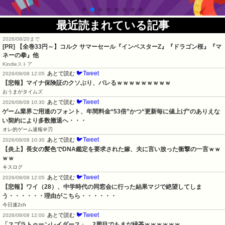
最近読まれている記事
2026/08/20まで
[PR]
【全巻33円～】コルク サマーセール『インベスターZ』『ドラゴン桜』『マ
ネーの拳』他
Kindleストア
🐦Tweet
あとで読む
2026/08/08 12:05
【悲報】マイナ保険証のクソぶり、バレるｗｗｗｗｗｗｗｗｗ
おうまがタイムズ
🐦Tweet
あとで読む
2026/08/08 10:30
ゲーム業界ご用達のフォント、年間料金“53倍”かつ“更新毎に値上げ”のありえな
い契約により多数撤退へ・・・
オレ的ゲーム速報＠刃
🐦Tweet
あとで読む
2026/08/08 10:30
【炎上】長女の髪色でDNA鑑定を要求された嫁、夫に言い放った衝撃の一言ｗｗ
ｗｗ
キスログ
🐦Tweet
あとで読む
2026/08/08 12:05
【悲報】ワイ（28）、中学時代の同窓会に行った結果マジで絶望してしま
う・・・・・・理由がこちら・・・・・・
今日速2ch
🐦Tweet
あとで読む
2026/08/08 12:00
「スプラトゥーンレイダース」、2周目でもまだ緑茶ｗｗｗｗｗｗ