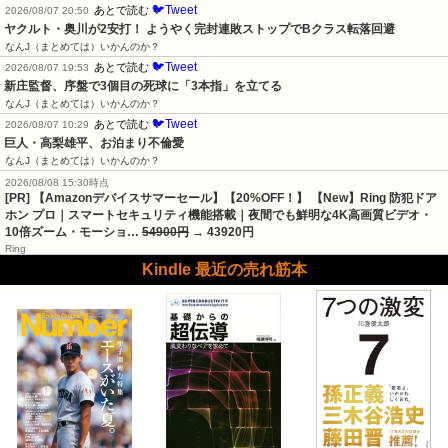
🐦Tweet
あとで読む
2026/08/07 20:50
ヤクルト・奥川が2安打！ ようやく完封連敗ストップでBクラス転落回避
なんJ（まとめては）いかんのか？
🐦Tweet
あとで読む
2026/08/07 19:53
新庄監督、序盤で3個目の死球に「3本指」を立てる
なんJ（まとめては）いかんのか？
🐦Tweet
あとで読む
2026/08/07 10:29
巨人・高梨雄平、お泊まり不倫愛
なんJ（まとめては）いかんのか？
2026/08/08 15:30時点
[PR] 【Amazonデバイスサマーセール】【20%OFF！】 【New】Ring 防犯ドア
ホン プロ｜スマートセキュリティ機能搭載｜夜間でも鮮明な4K高画質ビデオ・
10倍ズーム・モーショ…
54900円
→ 43920円
Ring
Kindle 最近の売れ筋本