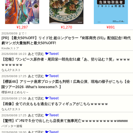
¥1,287
¥1,270
¥891
2026/08/09 まで！
[PR] 【最大50%OFF】リイド社 超ロングセラー『剣客商売 (55)』配信記念! 時代
劇マンガ大量無料と最大50%OFF!
Kindleストア
🐦Tweet
あとで読む
2026/08/08 16:23
【悲報】ワンピース原作者・尾田栄一郎先生51歳「あ、切り込む？笑」ｗｗｗｗ
ｗｗｗｗｗｗ
なんJクエスト
🐦Tweet
あとで読む
2026/08/08 17:25
【櫻坂46】アリーナ座席ブロック図も判明！広島公演、現地の様子がこちら【全
国ツアー2026 -What’s lonesome?- 】
櫻坂46まとめもり～
🐦Tweet
あとで読む
2026/08/08 17:06
【画像】全ての太ももを過去にするフィギュアがこちらｗｗｗｗｗ
なんJクエスト
🐦Tweet
あとで読む
2026/08/08 17:25
【驚愕】ﾋﾟﾝｻﾛで５分で出したら店長来て無事死亡ｗｗｗｗｗｗｗｗｗｗwwww
バズッター速報
🐦Tweet
あとで読む
2026/08/08 18:00