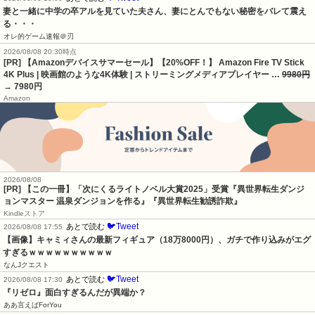
妻と一緒に中学の卒アルを見ていた夫さん、妻にとんでもない秘密をバレて震え
る・・・
オレ的ゲーム速報＠刃
2026/08/08 20:30時点
[PR] 【Amazonデバイスサマーセール】【20%OFF！】 Amazon Fire TV Stick
4K Plus | 映画館のような4K体験 | ストリーミングメディアプレイヤー …
9980円
→ 7980円
Amazon
2026/08/08
[PR] 【この一冊】「次にくるライトノベル大賞2025」受賞『異世界転生ダンジ
ョンマスター 温泉ダンジョンを作る』『異世界転生勧誘詐欺』
Kindleストア
🐦Tweet
あとで読む
2026/08/08 17:55
【画像】キャミィさんの最新フィギュア（18万8000円）、ガチで作り込みがエグ
すぎるｗｗｗｗｗｗｗｗｗｗ
なんJクエスト
🐦Tweet
あとで読む
2026/08/08 17:30
『リゼロ』面白すぎるんだが異端か？
ああ言えばForYou