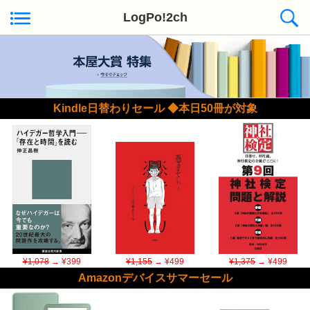
LogPo!2ch
Kindle日替わりセール ◆本日50冊が対象
¥1,078
→ ¥399
¥1,155
→ ¥499
¥1,375
→ ¥499
Amazonデバイスサマーセール