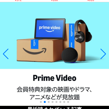
¥572
¥100
¥810