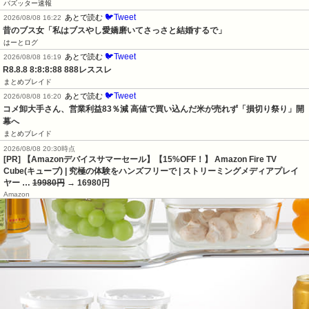
バズッター速報
🐦Tweet
あとで読む
2026/08/08 16:22
昔のブス女「私はブスやし愛嬌磨いてさっさと結婚するで」
はーとログ
🐦Tweet
あとで読む
2026/08/08 16:19
R8.8.8 8:8:8:88 888レススレ
まとめブレイド
🐦Tweet
あとで読む
2026/08/08 16:20
コメ卸大手さん、営業利益83％減 高値で買い込んだ米が売れず「損切り祭り」開
幕へ
まとめブレイド
2026/08/08 20:30時点
[PR] 【Amazonデバイスサマーセール】【15%OFF！】 Amazon Fire TV
Cube(キューブ) | 究極の体験をハンズフリーで | ストリーミングメディアプレイ
ヤー …
19980円
→ 16980円
Amazon