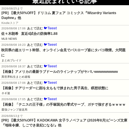
最近読まれている記事
2026/08/25まで
[PR]
【最大50%OFF】ドリコム 夏フェア コミックス『Wizardry Variants
Daphne』他
Kindleストア
🐦Tweet
あとで読む
2026/08/08 17:06
佐々木朗希   直近4試合の防御率1.88
MLB NEWS
🐦Tweet
あとで読む
2026/08/08 16:23
秋田県の超エリート幹部、オンライン会見でバスローブ姿にタバコ喫煙。大問題
に
まとめブレイド
🐦Tweet
あとで読む
2026/08/08 18:37
【画像】アメリカの最新ラブドールのラインナップがヤバいwwwwwwwww
異世界転生まとめ速報
🐦Tweet
あとで読む
2026/08/08 17:06
【画像】チアリーダーに顔を太ももで挟まれた男子高生、瞑想状態に
ネギ速
🐦Tweet
あとで読む
2026/08/08 17:05
【画像】「テニスの王子様」の手塚国光の零式サーブ、ガチで強すぎるｗｗｗｗ
最強ジャンプ放送局
2026/08/13まで
[PR] 【最大50%OFF】KADOKAWA 女子ラノベフェア (2026年8月)ビーンズ文庫
『地味令嬢、しごでき皇妃になる!』他