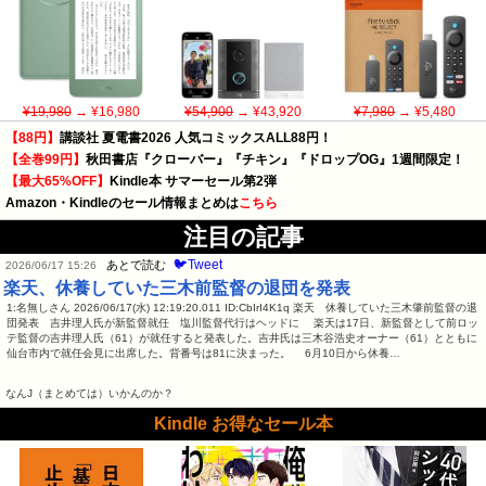
¥19,980
→ ¥16,980
¥54,900
→ ¥43,920
¥7,980
→ ¥5,480
【88円】
講談社 夏電書2026 人気コミックスALL88円！
【全巻99円】
秋田書店『クローバー』『チキン』『ドロップOG』1週間限定！
【最大65%OFF】
Kindle本 サマーセール第2弾
Amazon・Kindleのセール情報まとめは
こちら
注目の記事
🐦Tweet
あとで読む
2026/06/17 15:26
楽天、休養していた三木前監督の退団を発表
1:名無しさん 2026/06/17(水) 12:19:20.011 ID:CbIrI4K1q 楽天 休養していた三木肇前監督の退
団発表 吉井理人氏が新監督就任 塩川監督代行はヘッドに 楽天は17日、新監督として前ロッ
テ監督の吉井理人氏（61）が就任すると発表した。吉井氏は三木谷浩史オーナー（61）とともに
仙台市内で就任会見に出席した。背番号は81に決まった。 6月10日から休養…
なんJ（まとめては）いかんのか？
Kindle お得なセール本