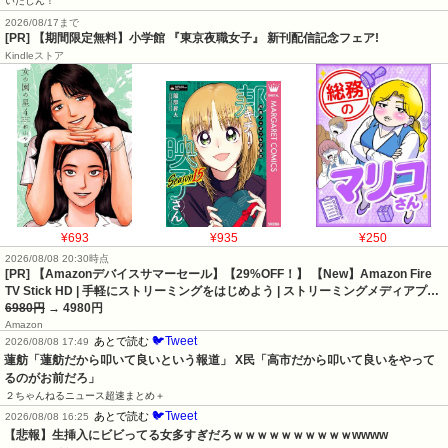
いたしん！
2026/08/17まで
[PR] 【期間限定無料】小学館 『東京夜職女子』 新刊配信記念フェア!
Kindleストア
¥693
¥935
¥250
2026/08/08 20:30時点
[PR] 【Amazonデバイスサマーセール】【29%OFF！】 【New】Amazon Fire
TV Stick HD | 手軽にストリーミングをはじめよう | ストリーミングメディアプ…
6980円
→ 4980円
Amazon
🐦Tweet
あとで読む
2026/08/08 17:49
蓮舫「蓮舫だから叩いて良いという報道」 X民「高市だから叩いて良いをやって
るのがお前だろ」
２ちゃんねるニュース超速まとめ＋
🐦Tweet
あとで読む
2026/08/08 16:25
【悲報】生挿入にビビってる女多すぎだろｗｗｗｗｗｗｗｗｗｗwwww