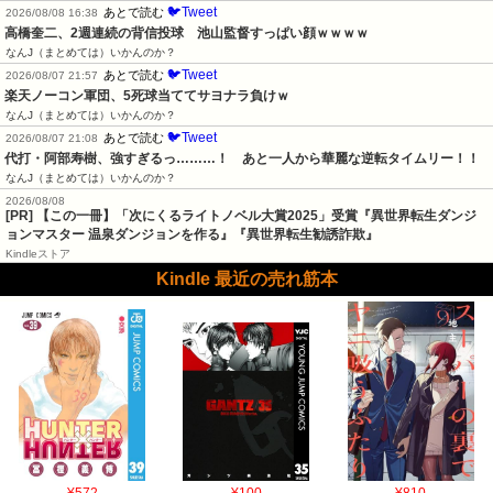
🐦Tweet
あとで読む
2026/08/08 16:38
高橋奎二、2週連続の背信投球　池山監督すっぱい顔ｗｗｗｗ
なんJ（まとめては）いかんのか？
🐦Tweet
あとで読む
2026/08/07 21:57
楽天ノーコン軍団、5死球当ててサヨナラ負けｗ
なんJ（まとめては）いかんのか？
🐦Tweet
あとで読む
2026/08/07 21:08
代打・阿部寿樹、強すぎるっ………！　あと一人から華麗な逆転タイムリー！！
なんJ（まとめては）いかんのか？
2026/08/08
[PR] 【この一冊】「次にくるライトノベル大賞2025」受賞『異世界転生ダンジ
ョンマスター 温泉ダンジョンを作る』『異世界転生勧誘詐欺』
Kindleストア
Kindle 最近の売れ筋本