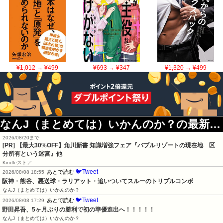
¥1,012
→ ¥499
¥693
→ ¥347
¥1,320
→ ¥499
なんJ（まとめては）いかんのか？の最新記事
2026/08/20まで
[PR]
【最大30%OFF】角川新書 知識増強フェア『バブルリゾートの現在地 区
分所有という迷宮』他
Kindleストア
🐦Tweet
あとで読む
2026/08/08 18:55
阪神・熊谷、悪送球・ラリアット・追いついてスルーのトリプルコンボ
なんJ（まとめては）いかんのか？
🐦Tweet
あとで読む
2026/08/08 17:29
野田昇吾、5ヶ月ぶりの勝利で初の準優進出へ！！！！！
なんJ（まとめては）いかんのか？