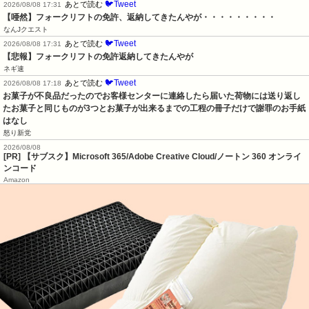
🐦Tweet
あとで読む
2026/08/08 17:31
【唖然】フォークリフトの免許、返納してきたんやが・・・・・・・・・
なんJクエスト
🐦Tweet
あとで読む
2026/08/08 17:31
【悲報】フォークリフトの免許返納してきたんやが
ネギ速
🐦Tweet
あとで読む
2026/08/08 17:18
お菓子が不良品だったのでお客様センターに連絡したら届いた荷物には送り返し
たお菓子と同じものが3つとお菓子が出来るまでの工程の冊子だけで謝罪のお手紙
はなし
怒り新党
2026/08/08
[PR] 【サブスク】Microsoft 365/Adobe Creative Cloud/ノートン 360 オンライ
ンコード
Amazon