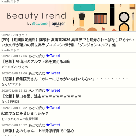
Kindleストア
2026/08/13 まで！
[PR] 【期間限定無料】講談社 夏電書2026 異世界でも翻弄されっぱなし!? かわい
い女の子が魅力の異世界ラブコメマンガ特集!『ダンジョンエルフ』他
Kindleストア
🐦Tweet
あとで読む
2026/08/08 17:06
【急募】登山用のアルファ米を買える場所
ガールズVIPまとめ
🐦Tweet
あとで読む
2026/08/08 17:06
【悲報】伊集院光さん「カレーにじゃがいもはいらない」・・・・・・・・・
なんJクエスト
🐦Tweet
あとで読む
2026/08/08 17:32
【悲報】坂口杏里、逃走ｗｗｗｗｗｗｗｗｗｗｗ
なんJ PRIDE
🐦Tweet
あとで読む
2026/08/08 18:32
献血でなにを貰いましたか？
おにひめちゃんの監視部屋
🐦Tweet
あとで読む
2026/08/08 18:32
【画像】あのちゃん、上半身ほぼ裸でご乱心