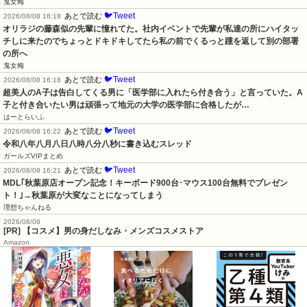
鬼女梅
🐦Tweet
あとで読む
2026/08/08 16:18
オリラジの藤森似の先輩に憧れてた。社内イベントで先輩が私達の所にハイタッ
チしに来たのでちょっとドキドキしてたら私の前でくるっと踵を返して別の部署
の所へ
鬼女梅
🐦Tweet
あとで読む
2026/08/08 16:18
超美人のA子は告白してくる男に「医学部に入れたら付き合う」と言っていた。A
子と付き合いたい男は頑張って地元の大学の医学部に合格したが…
はーとらいふ
🐦Tweet
あとで読む
2026/08/08 16:22
令和八年八月八日八時八分八秒に書き込むスレッド
ガールズVIPまとめ
🐦Tweet
あとで読む
2026/08/08 16:21
MDL｢秋葉原店オープン記念！キーボード900台･マウス100台無料でプレゼン
ト！｣→秋葉原が大変なことになってしまう
理想ちゃんねる
2026/08/08
[PR] 【コスメ】男の身だしなみ・メンズコスメストア
Amazon